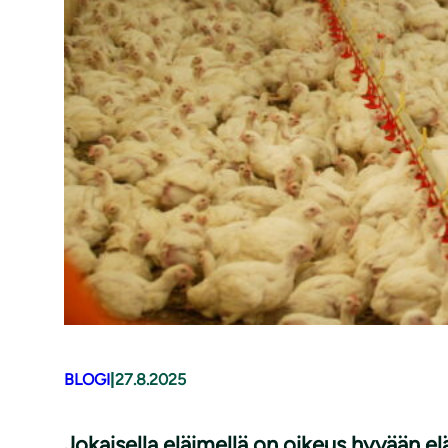
BLOGI
|
27.8.2025
Jokaisella eläimellä on oikeus hyvään e