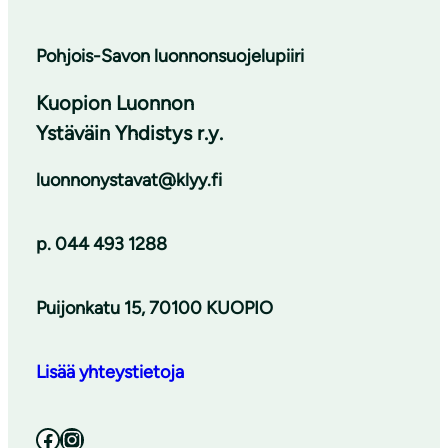
Pohjois-Savon luonnonsuojelupiiri
Kuopion Luonnon
Ystäväin Yhdistys r.y.
luonnonystavat@klyy.fi
p. 044 493 1288
Puijonkatu 15, 70100 KUOPIO
Lisää yhteystietoja
Facebook
Instagram