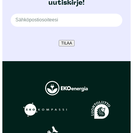
uutiskirje!
TILAA