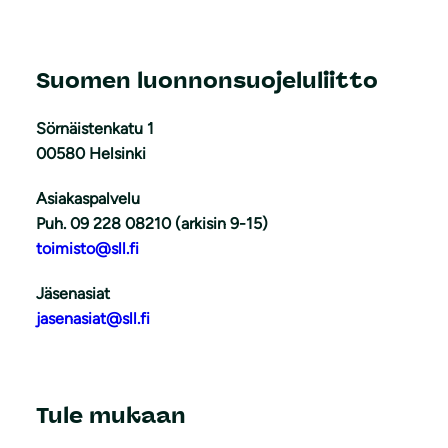
Suomen luonnonsuojeluliitto
Sörnäistenkatu 1
00580 Helsinki
Asiakaspalvelu
Puh. 09 228 08210 (arkisin 9-15)
toimisto@sll.fi
Jäsenasiat
jasenasiat@sll.fi
Tule mukaan