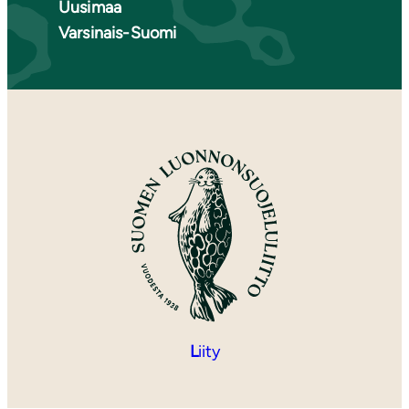
Uusimaa
Varsinais-Suomi
L
iity