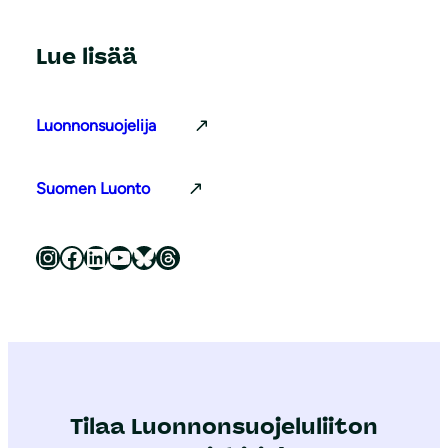
Lue lisää
Luonnonsuojelija
Suomen Luonto
Luonnonsuojeluliitto Instagramissa
Luonnonsuojeluliitto Facebookissa
Luonnonsuojeluliitto LinkedInissä
Luonnonsuojeluliiton YouTube-kanava
Luonnonsuojeluliitto Blueskyssa
Luonnonsuojeluliitto Threadsissa
Tilaa Luonnonsuojeluliiton