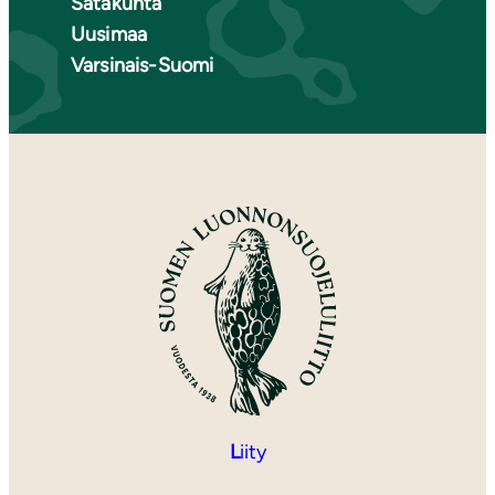
Satakunta
Uusimaa
Varsinais-Suomi
L
iity