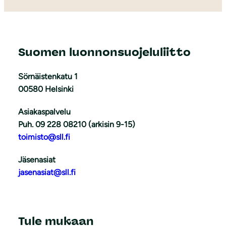
Suomen luonnonsuojeluliitto
Sörnäistenkatu 1
00580 Helsinki
Asiakaspalvelu
Puh. 09 228 08210 (arkisin 9-15)
toimisto@sll.fi
Jäsenasiat
jasenasiat@sll.fi
Tule mukaan