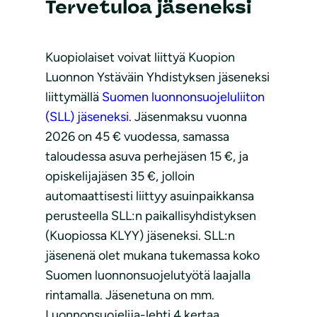
Tervetuloa jäseneksi
Kuopiolaiset voivat liittyä Kuopion
Luonnon Ystäväin Yhdistyksen jäseneksi
liittymällä
Suomen luonnonsuojeluliiton
(SLL) jäseneksi
. Jäsenmaksu vuonna
2026 on 45 € vuodessa, samassa
taloudessa asuva perhejäsen 15 €, ja
opiskelijajäsen 35 €, jolloin
automaattisesti liittyy asuinpaikkansa
perusteella SLL:n paikallisyhdistyksen
(Kuopiossa KLYY) jäseneksi. SLL:n
jäsenenä olet mukana tukemassa koko
Suomen luonnonsuojelutyötä laajalla
rintamalla. Jäsenetuna on mm.
Luonnonsuojelija-lehti 4 kertaa