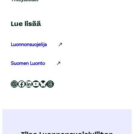
Lue lisää
Luonnonsuojelija
Suomen Luonto
Luonnonsuojeluliitto Instagramissa
Luonnonsuojeluliitto Facebookissa
Luonnonsuojeluliitto LinkedInissä
Luonnonsuojeluliiton YouTube-kanava
Luonnonsuojeluliitto Blueskyssa
Luonnonsuojeluliitto Threadsissa