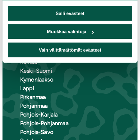
Suomen luonnonsuojeluliiton
Salli evästeet
piirit
Muokkaa valintoja
Etelä-Häme
Etelä-Karjala
Vain välttämättömät evästeet
Etelä-Savo
Kainuu
Keski-Suomi
Kymenlaakso
Lappi
Pirkanmaa
Pohjanmaa
Pohjois-Karjala
Pohjois-Pohjanmaa
Pohjois-Savo