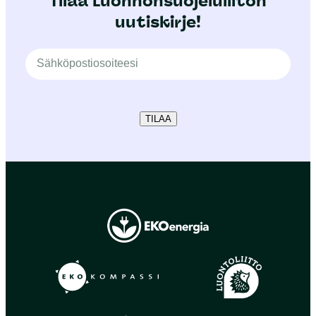
Tilaa Luonnonsuojeluliiton
uutiskirje!
TILAA