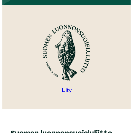
L
iity
Suomen luonnonsuojeluliitto