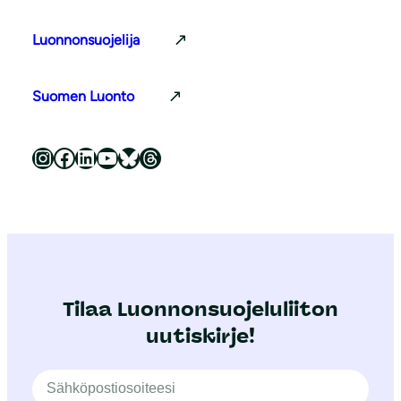
Luonnonsuojelija
Suomen Luonto
Luonnonsuojeluliitto Instagramissa
Luonnonsuojeluliitto Facebookissa
Luonnonsuojeluliitto LinkedInissä
Luonnonsuojeluliiton YouTube-kanava
Luonnonsuojeluliitto Blueskyssa
Luonnonsuojeluliitto Threadsissa
Tilaa Luonnonsuojeluliiton
uutiskirje!