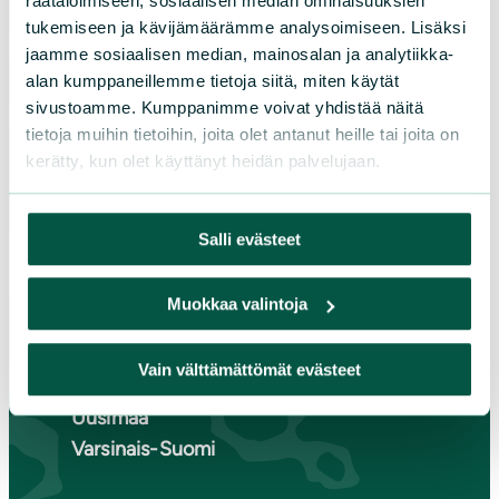
räätälöimiseen, sosiaalisen median ominaisuuksien
Etelä-Häme
tukemiseen ja kävijämäärämme analysoimiseen. Lisäksi
Etelä-Karjala
jaamme sosiaalisen median, mainosalan ja analytiikka-
Etelä-Savo
alan kumppaneillemme tietoja siitä, miten käytät
Kainuu
sivustoamme. Kumppanimme voivat yhdistää näitä
Keski-Suomi
tietoja muihin tietoihin, joita olet antanut heille tai joita on
kerätty, kun olet käyttänyt heidän palvelujaan.
Kymenlaakso
Lappi
Pirkanmaa
Salli evästeet
Pohjanmaa
Pohjois-Karjala
Muokkaa valintoja
Pohjois-Pohjanmaa
Pohjois-Savo
Vain välttämättömät evästeet
Satakunta
Uusimaa
Varsinais-Suomi