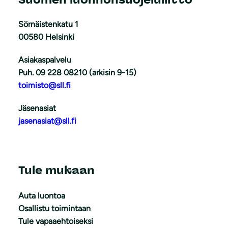
Sörnäistenkatu 1
00580 Helsinki
Asiakaspalvelu
Puh. 09 228 08210 (arkisin 9-15)
toimisto@sll.fi
Jäsenasiat
jasenasiat@sll.fi
Tule mukaan
Auta luontoa
Osallistu toimintaan
Tule vapaaehtoiseksi