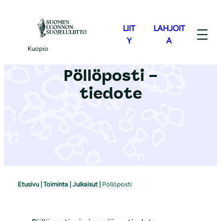
S
i
LIIT
LAHJOIT
i
Y
A
Kuopio
r
r
Pöllöposti –
y
tiedote
s
i
s
ä
l
t
ö
Etusivu
|
Toiminta
|
Julkaisut
|
Pöllöposti
ö
n