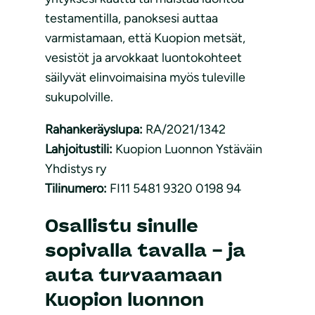
testamentilla, panoksesi auttaa
varmistamaan, että Kuopion metsät,
vesistöt ja arvokkaat luontokohteet
säilyvät elinvoimaisina myös tuleville
sukupolville.
Rahankeräyslupa:
RA/2021/1342
Lahjoitustili:
Kuopion Luonnon Ystäväin
Yhdistys ry
Tilinumero:
FI11 5481 9320 0198 94
Osallistu sinulle
sopivalla tavalla – ja
auta turvaamaan
Kuopion luonnon