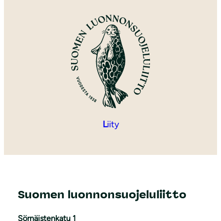
L
iity
Suomen luonnonsuojeluliitto
Sörnäistenkatu 1