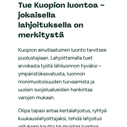
Tue Kuopion luontoa –
jokaisella
lahjoituksella on
merkitystä
Kuopion ainutlaatuinen luonto tarvitsee
puolustajiaan. Lahjoittamalla tuet
arvokasta työtä lähiluonnon hyväksi –
ympäristökasvatusta, luonnon
monimuotoisuuden turvaamista ja
uusien suojelualueiden hankintaa
varojen mukaan.
Olipa tapasi antaa kertalahjoitus, ryhtyä
kuukausilahjoittajaksi, tehdä lahjoitus
yrityksesi kautta tai muistaa luontoa