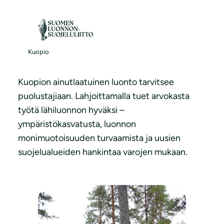
S
i
i
Tue Kuopion luontoa
r
Kuopio
r
y
Kuopion ainutlaatuinen luonto tarvitsee
s
puolustajiaan. Lahjoittamalla tuet arvokasta
i
työtä lähiluonnon hyväksi –
s
ympäristökasvatusta, luonnon
ä
monimuotoisuuden turvaamista ja uusien
l
suojelualueiden hankintaa varojen mukaan.
t
ö
ö
n