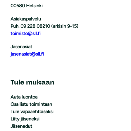
00580 Helsinki
Asiakaspalvelu
Puh. 09 228 08210 (arkisin 9-15)
toimisto@sll.fi
Jäsenasiat
jasenasiat@sll.fi
Tule mukaan
Auta luontoa
Osallistu toimintaan
Tule vapaaehtoiseksi
Liity jäseneksi
Jäsenedut