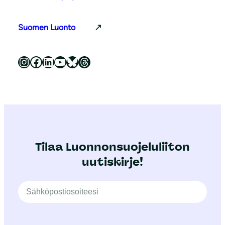
Suomen Luonto
Luonnonsuojeluliitto Instagramissa
Luonnonsuojeluliitto Facebookissa
Luonnonsuojeluliitto LinkedInissä
Luonnonsuojeluliiton YouTube-kanava
Luonnonsuojeluliitto Blueskyssa
Luonnonsuojeluliitto Threadsissa
Tilaa Luonnonsuojeluliiton
uutiskirje!