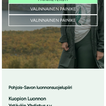
VALINNAINEN PAINIKE
VALINNAINEN PAINIKE
Pohjois-Savon luonnonsuojelupiiri
Kuopion Luonnon
Ystäväin Yhdistys r.y.