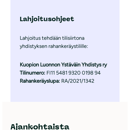
Lahjoitusohjeet
Lahjoitus tehdään tilisiirtona
yhdistyksen rahankeräystilille:
Kuopion Luonnon Ystäväin Yhdistys ry
Tilinumero:
FI11 5481 9320 0198 94
Rahankeräyslupa:
RA/2021/1342
Ajankohtaista