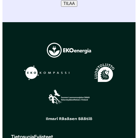
TILAA
Tietosuoja
Evästeet