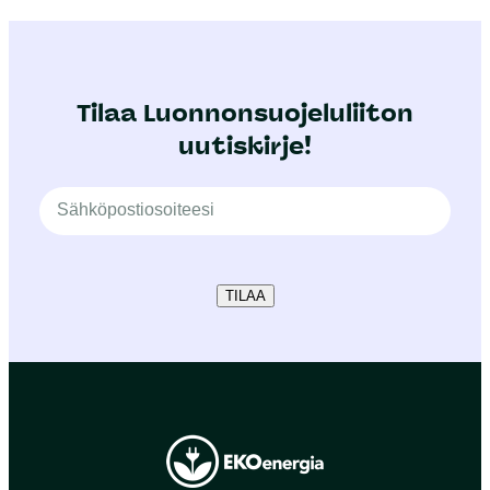
Tilaa Luonnonsuojeluliiton
uutiskirje!
TILAA