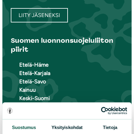
LIITY JÄSENEKSI
Suomen luonnonsuojeluliiton
piirit
Etelä-Häme
Etelä-Karjala
Etelä-Savo
Kainuu
Keski-Suomi
Kymenlaakso
Lappi
Pirkanmaa
Suostumus
Yksityiskohdat
Tietoja
Pohjanmaa