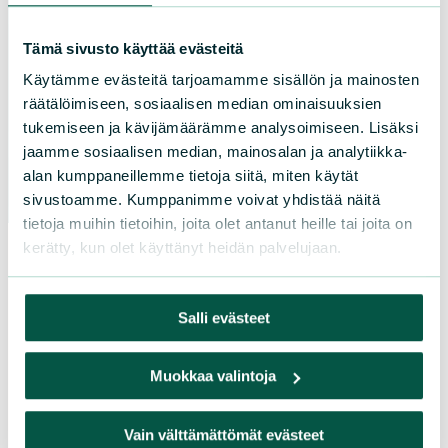
Pohjois-Karjala
Pohjois-Pohjanmaa
Tämä sivusto käyttää evästeitä
Pohjois-Savo
Käytämme evästeitä tarjoamamme sisällön ja mainosten
Satakunta
räätälöimiseen, sosiaalisen median ominaisuuksien
tukemiseen ja kävijämäärämme analysoimiseen. Lisäksi
Uusimaa
jaamme sosiaalisen median, mainosalan ja analytiikka-
Varsinais-Suomi
alan kumppaneillemme tietoja siitä, miten käytät
sivustoamme. Kumppanimme voivat yhdistää näitä
tietoja muihin tietoihin, joita olet antanut heille tai joita on
kerätty, kun olet käyttänyt heidän palvelujaan.
Salli evästeet
Muokkaa valintoja
Vain välttämättömät evästeet