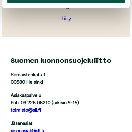
L
iity
Suomen luonnonsuojeluliitto
Sörnäistenkatu 1
00580 Helsinki
Asiakaspalvelu
Puh. 09 228 08210 (arkisin 9-15)
toimisto@sll.fi
Jäsenasiat
jasenasiat@sll.fi