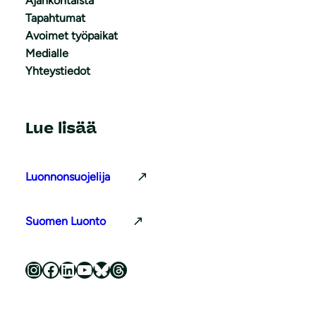
Ajankohtaista
Tapahtumat
Avoimet työpaikat
Medialle
Yhteystiedot
Lue lisää
Luonnonsuojelija
Suomen Luonto
Luonnonsuojeluliitto Instagramissa
Luonnonsuojeluliitto Facebookissa
Luonnonsuojeluliitto LinkedInissä
Luonnonsuojeluliiton YouTube-kanava
Luonnonsuojeluliitto Blueskyssa
Luonnonsuojeluliitto Threadsissa