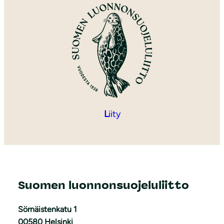
L
iity
Suomen luonnonsuojeluliitto
Sörnäistenkatu 1
00580 Helsinki