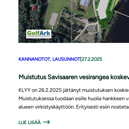
|
KANNANOTOT
, 
LAUSUNNOT
27.2.2025
Muistutus Savisaaren vesirangea kosk
KLYY on 26.2.2025 jättänyt muistutuksen koskien
Muistutuksessa tuodaan esille huolia hankkeen v
alueen virkistyskäyttöön. Erityisesti esiin nostet
LUE LISÄÄ