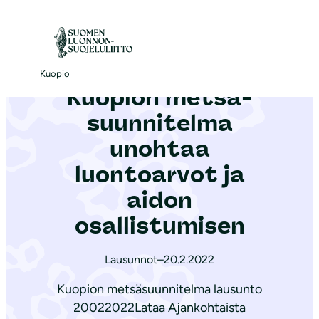
S
i
Etusivu
|
Ajankohtaista
|
Kuopion met­sä­suun­ni­tel­ma unohtaa luontoarvot ja aidon osallistumisen
i
r
Kuopio
Kuopion met­sä­
r
y
suun­ni­tel­ma
s
unohtaa
i
luontoarvot ja
s
ä
aidon
l
osallistumisen
t
ö
Lausunnot
–
20.2.2022
ö
Kuopion metsäsuunnitelma lausunto
n
20022022Lataa Ajankohtaista