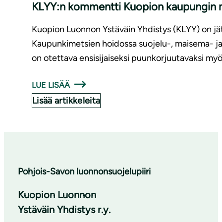
KLYY:n kommentti Kuopion kaupungin met­
Kuopion Luonnon Ystäväin Yhdistys (KLYY) on 
Kaupunkimetsien hoidossa suojelu-, maisema- ja v
on otettava ensisijaiseksi puunkorjuutavaksi my
LUE LISÄÄ
Lisää artikkeleita
Pohjois-Savon luonnonsuojelupiiri
Kuopion Luonnon
Ystäväin Yhdistys r.y.