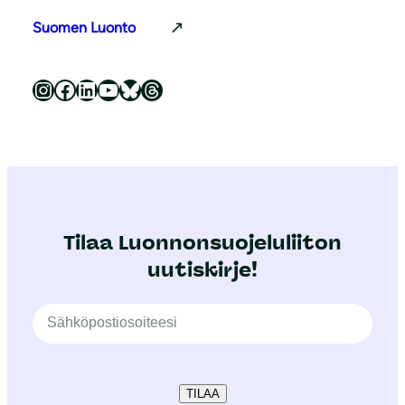
Suomen Luonto
Luonnonsuojeluliitto Instagramissa
Luonnonsuojeluliitto Facebookissa
Luonnonsuojeluliitto LinkedInissä
Luonnonsuojeluliiton YouTube-kanava
Luonnonsuojeluliitto Blueskyssa
Luonnonsuojeluliitto Threadsissa
Tilaa Luonnonsuojeluliiton
uutiskirje!
TILAA