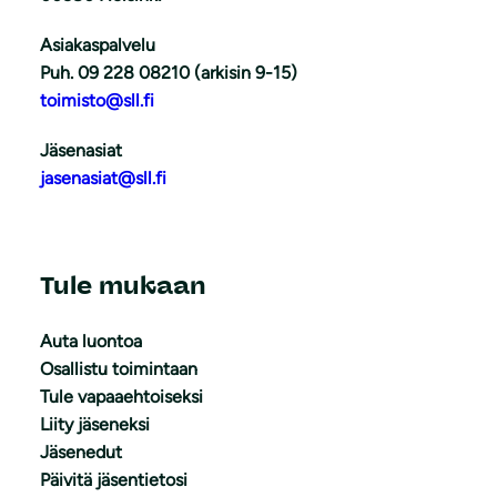
Asiakaspalvelu
Puh. 09 228 08210 (arkisin 9-15)
toimisto@sll.fi
Jäsenasiat
jasenasiat@sll.fi
Tule mukaan
Auta luontoa
Osallistu toimintaan
Tule vapaaehtoiseksi
Liity jäseneksi
Jäsenedut
Päivitä jäsentietosi