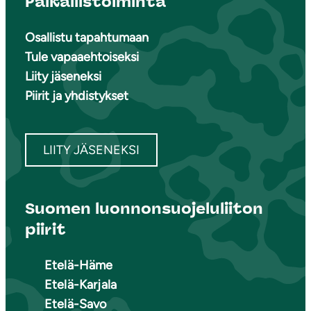
Paikallistoiminta
Osallistu tapahtumaan
Tule vapaaehtoiseksi
Liity jäseneksi
Piirit ja yhdistykset
LIITY JÄSENEKSI
Suomen luonnonsuojeluliiton
piirit
Etelä-Häme
Etelä-Karjala
Etelä-Savo