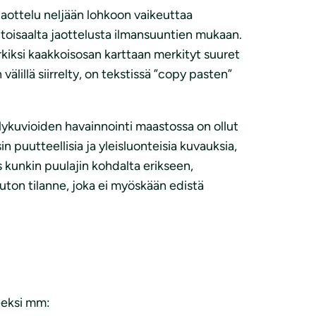
jaottelu neljään lohkoon vaikeuttaa
toisaalta jaottelusta ilmansuuntien mukaan.
erkiksi kaakkoisosan karttaan merkityt suuret
älillä siirrelty, on tekstissä ”copy pasten”
elykuvioiden havainnointi maastossa on ollut
n puutteellisia ja yleisluonteisia kuvauksia,
 kunkin puulajin kohdalta erikseen,
uuton tilanne, joka ei myöskään edistä
eeksi mm: