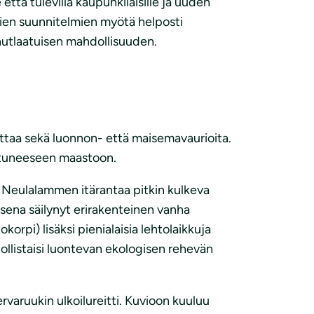
että tulevilla kaupunkilaisille ja uuden
ien suunnitelmien myötä helposti
nutlaatuisen mahdollisuuden.
taa sekä luonnon- että maisemavaurioita.
istuneeseen maastoon.
is Neulalammen itärantaa pitkin kulkeva
isena säilynyt erirakenteinen vanha
orpi) lisäksi pienialaisia lehtolaikkuja
ollistaisi luontevan ekologisen rehevän
rvaruukin ulkoilureitti. Kuvioon kuuluu