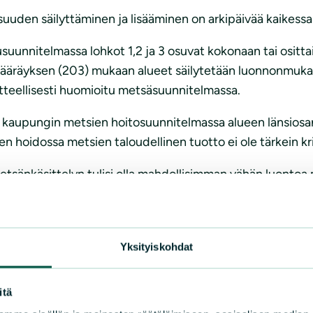
den säilyttäminen ja lisääminen on arkipäivää kaikessa 
suunnitelmassa lohkot 1,2 ja 3 osuvat kokonaan tai ositt
vamääräyksen (203) mukaan alueet säilytetään luonnonmukais
ellisesti huomioitu metsäsuunnitelmassa.
aupungin metsien hoitosuunnitelmassa alueen länsiosan 
 hoidossa metsien taloudellinen tuotto ei ole tärkein kri
metsänkäsittelyn tulisi olla mahdollisimman vähän luontoa 
an alueelle suunniteltu metsänkäyttö on liian raskasta,
iin tulevat metsäkuviot ovat saaneet pitkään kehittyä lu
 jo sinänsä Savossa ja jopa Suomessa poikkeuksellista, li
Yksityiskohdat
kannalta. Neulaniemen metsät on valtaosin käsitelty ai
ähäinen muutos kokonaistilanteeseen nähden.
itä
naismääräksi ilmoitettu 87,4 hehtaaria. Rakennettavien