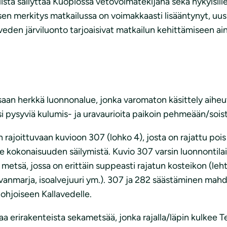
sta säilyttää Kuopiossa vetovoimatekijänä sekä nykyisille 
n merkitys matkailussa on voimakkaasti lisääntynyt, uus
eden järviluonto tarjoaisivat matkailun kehittämiseen ai
n herkkä luonnonalue, jonka varomaton käsittely aiheut
aisi pysyviä kulumis- ja uravaurioita paikoin pehmeään/so
en rajoittuvaan kuvioon 307 (lohko 4), josta on rajattu po
ue kokonaisuuden säilymistä. Kuvio 307 varsin luonnontila
metsä, jossa on erittäin suppeasti rajatun kosteikon (lehtok
ravanmarja, isoalvejuuri ym.). 307 ja 282 säästäminen mahd
ohjoiseen Kallavedelle.
a erirakenteista sekametsää, jonka rajalla/läpin kulkee Te