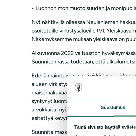
• Luonnon monimuotoisuuden ja monipuolisuu
Nyt nähtävillä olleessa Neulaniemen hakkuu
osoitetuille virkistysalueille (V). Yleiskaa
Näkemyksemme mukaan yleiskaava on puutte
Alkuvuonna 2022 valtuuston hyväksymässä k
Suunnitelmassa todetaan, että ulkoilumetsien
Edellä mainituista syistä virkistysalueiden 
alueen virkistyskäyttöä. Näkemyksemme muka
maisemakuvaa talousmetsäksi. Monet hakkuis
syntynyt luontainen metsän rakenne. Tämä on
Suostumus
arvokkaita myös luonnon monimuotoisuuden 
esitettyä kevyempi käsittely olisi varsin v
Tämä sivusto käyttää eväste
Suunnitelmassa on harvennushakkuiden koko