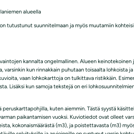
laniemen alueella
n tutustunut suunnitelmaan ja myös muutamiin kohteisii
avaintojen kannalta ongelmallinen. Alueen keinotekoinen 
arsinkin kun rinnakkain puhutaan toisaalta lohkoista ja 
uvioita, vaan lohkokarttoja on tulkittava ristikkäin. Esim
a. Lisäksi kun samoja tekstejä on eri lohkosuunnitelmien v
ä peruskarttapohjilla, kuten aiemmin. Tästä syystä käsitt
varman paikantamisen vuoksi. Kuviotiedot ovat olleet varsi
ista, kokonaismäärästä (m3), ja poistettavasta (m3) myös
ville selvityksille ja arvioinnille on syntynyt varsin koht