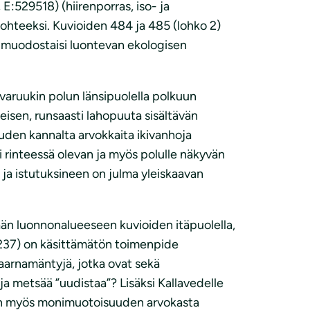
 E:529518) (hiirenporras, iso- ja
okohteeksi. Kuvioiden 484 ja 485 (lohko 2)
n muodostaisi luontevan ekologisen
aruukin polun länsipuolella polkuun
isen, runsaasti lahopuuta sisältävän
uuden kannalta arvokkaita ikivanhoja
 rinteessä olevan ja myös polulle näkyvän
ja istutuksineen on julma yleiskaavan
vään luonnonalueeseen kuvioiden itäpuolella,
 237) on käsittämätön toimenpide
ikaarnamäntyjä, jotka ovat sekä
ja metsää ”uudistaa”? Lisäksi Kallavedelle
 on myös monimuotoisuuden arvokasta