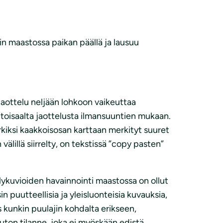
n maastossa paikan päällä ja lausuu
jaottelu neljään lohkoon vaikeuttaa
toisaalta jaottelusta ilmansuuntien mukaan.
erkiksi kaakkoisosan karttaan merkityt suuret
älillä siirrelty, on tekstissä ”copy pasten”
elykuvioiden havainnointi maastossa on ollut
n puutteellisia ja yleisluonteisia kuvauksia,
 kunkin puulajin kohdalta erikseen,
uuton tilanne, joka ei myöskään edistä