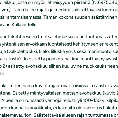
orpilaikku, jossa on myös lähteisyyden piirteitä (N:6975046,
ä, ym.). Tämä tulee rajata ja merkitä säästettäväksi luont
rkässä rantamaisemassa. Tämän kokonaisuuden säästämine
saan Kallavedelle.
 luontokohteeseen (metsälehmuksia rajan tuntumassa Terv
yhtenäisen arvokkaan luontaisesti kehittyneen erirakente
ja (valkolehdokki, kielo, lillukka ym.), sekä monimuotois
aikutusta? Jo esitetty poimintahakkuu muuttaa pysyvästi
2) esitetty avohakkuu siihen kuuluvine muokkauksineen 
la.
lväksi miten nämä kuviot rajautuvat toisiinsa ja säästettä
uutena. Esitetty mäntyvaltaisen metsän avohakkuu (kuvio
Alueella on runsaasti vanhoja reilusti yli 100-150 v. kilp
n kannalta arvokkaita, ei kai näitä ole tarkoitus hakata 
 maisemavaurion. Säästettävää alueen rajan tuntumassa