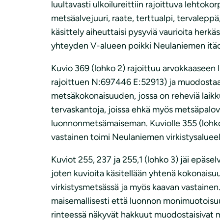
luultavasti ulkoilureittiin rajoittuva lehtok
metsäalvejuuri, raate, terttualpi, tervalepp
käsittely aiheuttaisi pysyviä vaurioita he
yhteyden V-alueen poikki Neulaniemen itäo
Kuvio 369 (lohko 2) rajoittuu arvokkaaseen
rajoittuen N:697446 E:52913) ja muodostaa 
metsäkokonaisuuden, jossa on reheviä laikku
tervaskantoja, joissa ehkä myös metsäpalov
luonnonmetsämaiseman. Kuviolle 355 (lohko 
vastainen toimi Neulaniemen virkistysalueel
Kuviot 255, 237 ja 255,1 (lohko 3) jäi epäse
joten kuvioita käsitellään yhtenä kokonais
virkistysmetsässä ja myös kaavan vastainen. 
maisemallisesti että luonnon monimuotoisuude
rinteessä näkyvät hakkuut muodostaisivat