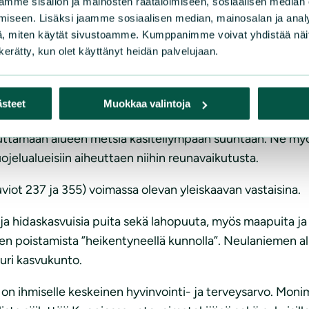
mme sisällön ja mainosten räätälöimiseen, sosiaalisen median
asti suuri osa harvennushakkuista sijoittuu kaavaan merk
iseen. Lisäksi jaamme sosiaalisen median, mainosalan ja analy
na on luontoarvojen säilyminen. Ne yksipuolistavat metsäluo
, miten käytät sivustoamme. Kumppanimme voivat yhdistää näitä t
saikäistä puustoa ja valmentaa metsää avohakkuisiin. Jat
n kerätty, kun olet käyttänyt heidän palvelujaan.
alueille (lohkolla 2 ja 3) on tarkoitus kohdistaa avohakku
ästeet
Muokkaa valintoja
74, 275, 255, 255.1, 330), poimintahakkuita (kuviot 318, 
uttamaan alueen metsiä käsitellympään suuntaan. Ne myös
uojelualueisiin aiheuttaen niihin reunavaikutusta.
viot 237 ja 355) voimassa olevan yleiskaavan vastaisina.
 hidaskasvuisia puita sekä lahopuuta, myös maapuita ja j
niiden poistamista ”heikentyneellä kunnolla”. Neulaniemen a
uri kasvukunto.
ihmiselle keskeinen hyvinvointi- ja terveysarvo. Monimu