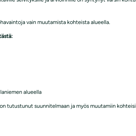
avaintoja vain muutamista kohteista alueella.
ästä:
laniemen alueella
n tutustunut suunnitelmaan ja myös muutamiin kohteisii