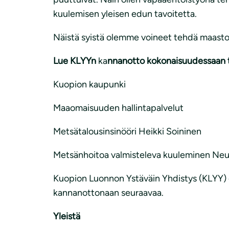
kuulemisen yleisen edun tavoitetta.
Näistä syistä olemme voineet tehdä maastoh
Lue KLYYn
ka
nnanotto kokonaisuudessaan t
Kuopion kaupunki
Maaomaisuuden hallintapalvelut
Metsätalousinsinööri Heikki Soininen
Metsänhoitoa valmisteleva kuuleminen Neu
Kuopion Luonnon Ystäväin Yhdistys (KLYY) o
kannanottonaan seuraavaa.
Yleistä