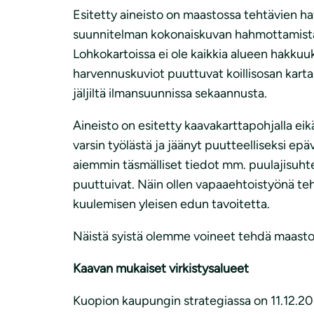
Esitetty aineisto on maastossa tehtävien h
suunnitelman kokonaiskuvan hahmottamista, v
Lohkokartoissa ei ole kaikkia alueen hakkuuk
harvennuskuviot puuttuvat koillisosan kartast
jäljiltä ilmansuunnissa sekaannusta.
Aineisto on esitetty kaavakarttapohjalla eik
varsin työlästä ja jäänyt puutteelliseksi epä
aiemmin täsmälliset tiedot mm. puulajisuhte
puuttuivat. Näin ollen vapaaehtoistyönä tehtä
kuulemisen yleisen edun tavoitetta.
Näistä syistä olemme voineet tehdä maastoh
Kaavan mukaiset virkistysalueet
Kuopion kaupungin strategiassa on 11.12.201