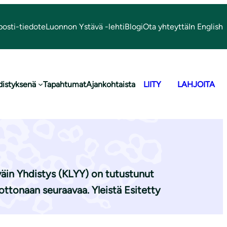
posti-tiedote
Luonnon Ystävä -lehti
Blogi
Ota yhteyttä
In English
distyksenä
Tapahtumat
Ajankohtaista
LIITY
LAHJOITA
aniemen
äin Yhdistys (KLYY) on tutustunut
ttonaan seuraavaa. Yleistä Esitetty