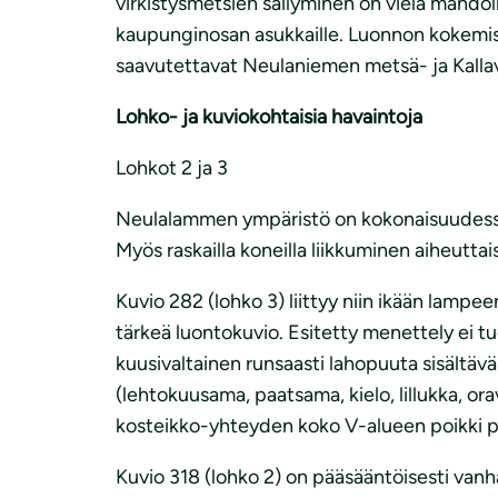
virkistysmetsien säilyminen on vielä mahdolli
kaupunginosan asukkaille. Luonnon kokemise
saavutettavat Neulaniemen metsä- ja Kallav
Lohko- ja kuviokohtaisia havaintoja
Lohkot 2 ja 3
Neulalammen ympäristö on kokonaisuudessaa
Myös raskailla koneilla liikkuminen aiheutt
Kuvio 282 (lohko 3) liittyy niin ikään lampe
tärkeä luontokuvio. Esitetty menettely ei t
kuusivaltainen runsaasti lahopuuta sisältävä 
(lehtokuusama, paatsama, kielo, lillukka, o
kosteikko-yhteyden koko V-alueen poikki p
Kuvio 318 (lohko 2) on pääsääntöisesti vanha