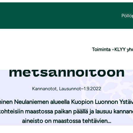
Pöllö
eulaniemen metsänhoitoon
Toiminta
KLYY yh
kannanotto Neul
metsänhoitoon
Kannanotot
,
Lausunnot
–
1.9.2022
inen Neulaniemen alueella Kuopion Luonnon Ystäv
hteisiin maastossa paikan päällä ja lausuu kannano
aineisto on maastossa tehtävien…