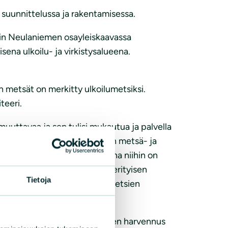
suunnittelussa ja rakentamisessa.
ain Neulaniemen osayleiskaavassa
ena ulkoilu- ja virkistysalueena.
metsät on merkitty ulkoilumetsiksi.
teeri.
muuttavaa ja sen tulisi mukautua ja palvella
 se muuttaa pysyvästi alueen metsä- ja
ontaisesti, minkä seurauksena niihin on
säksi rehevyys tekee niistä erityisen
Tietoja
emmin, joten suunnitelman metsien
 ja ”valmennettavien” alueiden harvennus