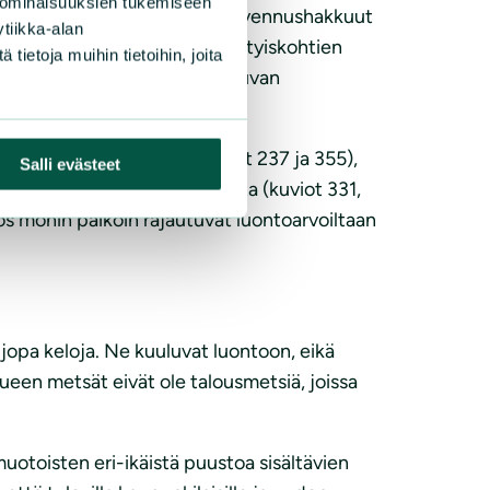
 ominaisuuksien tukemiseen
ityille virkistysalueille. Harvennushakkuut
tiikka-alan
ntoa, pienipiirteisyys ja yksityiskohtien
ietoja muihin tietoihin, joita
kossa hoito esimerkiksi jatkuvan
ita maanmuokkauksineen (kuviot 237 ja 355),
Salli evästeet
369, 373) ja pienaukkohakkuita (kuviot 331,
 monin paikoin rajautuvat luontoarvoiltaan
opa keloja. Ne kuuluvat luontoon, eikä
lueen metsät eivät ole talousmetsiä, joissa
otoisten eri-ikäistä puustoa sisältävien