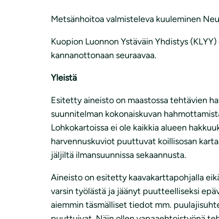
Metsänhoitoa valmisteleva kuuleminen Neu
Kuopion Luonnon Ystäväin Yhdistys (KLYY) o
kannanottonaan seuraavaa.
Yleistä
Esitetty aineisto on maastossa tehtävien h
suunnitelman kokonaiskuvan hahmottamista, v
Lohkokartoissa ei ole kaikkia alueen hakkuuk
harvennuskuviot puuttuvat koillisosan kartast
jäljiltä ilmansuunnissa sekaannusta.
Aineisto on esitetty kaavakarttapohjalla eik
varsin työlästä ja jäänyt puutteelliseksi epä
aiemmin täsmälliset tiedot mm. puulajisuhte
puuttuivat. Näin ollen vapaaehtoistyönä tehtä