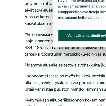
Käytämme evästeitä tarjoama
on ymmärrettävää, mutta kuitenkin huomattav
ja kävijämäärämme analysoim
eivät sovi alueille, joiden hoidon tavoittee
kumppaneillemme tietoja siitä
runsaus katoaa. Harvennushakkuu tuottaa ta
olet antanut heille tai joita o
kasvatuksen menetelmillä vaikeutuu.
Yleiskaavassa virkistysalueeksi merkityille 
Vain välttämättömät ev
laajoja harvennuksia (mm. kuviot 272, 254, 2
484, 485). Nämä toimenpiteet tulisivat mu
tärkeiksi todettuihin metsikkökuvioihin ja s
Pidämme alueelle esitettyjä avohakkuita (ku
Luonnonmetsässä on myös heikkokuntoisia ja
ulkoilu- ja virkistysalueilla voi perustella 
pitää varmistaa puuston mahdollisimman su
Nykymukaan alkuperäisluonnon kokeminen on 