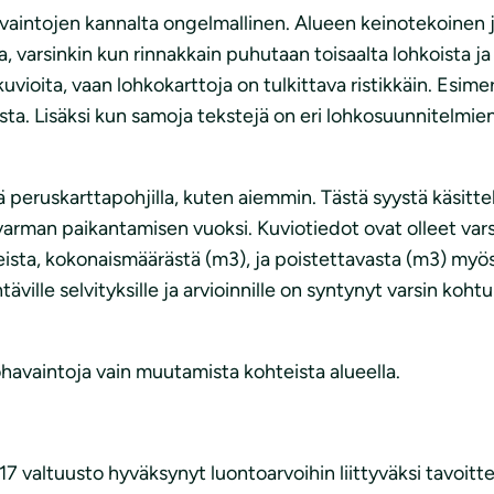
avaintojen kannalta ongelmallinen. Alueen keinotekoinen 
arsinkin kun rinnakkain puhutaan toisaalta lohkoista ja 
uvioita, vaan lohkokarttoja on tulkittava ristikkäin. Esim
a. Lisäksi kun samoja tekstejä on eri lohkosuunnitelmien v
ä peruskarttapohjilla, kuten aiemmin. Tästä syystä käsitt
varman paikantamisen vuoksi. Kuviotiedot ovat olleet varsi
ista, kokonaismäärästä (m3), ja poistettavasta (m3) myös
ville selvityksille ja arvioinnille on syntynyt varsin koht
avaintoja vain muutamista kohteista alueella.
7 valtuusto hyväksynyt luontoarvoihin liittyväksi tavoitt