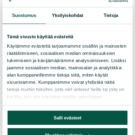
Osallistu tapahtumaan
Suostumus
Yksityiskohdat
Tietoja
Tule vapaaehtoiseksi
Liity jäseneksi
Piirit ja yhdistykset
Tämä sivusto käyttää evästeitä
Käytämme evästeitä tarjoamamme sisällön ja mainosten
räätälöimiseen, sosiaalisen median ominaisuuksien
LIITY JÄSENEKSI
tukemiseen ja kävijämäärämme analysoimiseen. Lisäksi
jaamme sosiaalisen median, mainosalan ja analytiikka-
alan kumppaneillemme tietoja siitä, miten käytät
sivustoamme. Kumppanimme voivat yhdistää näitä
Suomen luonnonsuojeluliiton
tietoja muihin tietoihin, joita olet antanut heille tai joita on
piirit
kerätty, kun olet käyttänyt heidän palvelujaan.
Etelä-Häme
Etelä-Karjala
Salli evästeet
Etelä-Savo
Kainuu