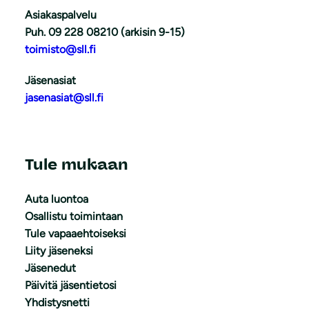
Asiakaspalvelu
Puh. 09 228 08210 (arkisin 9-15)
toimisto@sll.fi
Jäsenasiat
jasenasiat@sll.fi
Tule mukaan
Auta luontoa
Osallistu toimintaan
Tule vapaaehtoiseksi
Liity jäseneksi
Jäsenedut
Päivitä jäsentietosi
Yhdistysnetti