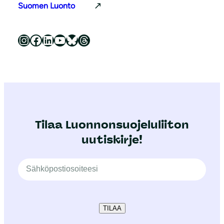
Suomen Luonto
Luonnonsuojeluliitto Instagramissa
Luonnonsuojeluliitto Facebookissa
Luonnonsuojeluliitto LinkedInissä
Luonnonsuojeluliiton YouTube-kanava
Luonnonsuojeluliitto Blueskyssa
Luonnonsuojeluliitto Threadsissa
Tilaa Luonnonsuojeluliiton
uutiskirje!
TILAA