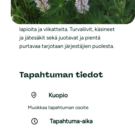
jättipalsamitalkoot
Omat työkalut voi ottaa mukaan, kuten
lapioita ja viikatteita. Turvaliivit, käsineet
ja jätesäkit sekä juotavat ja pientä
purtavaa tarjotaan järjestäjien puolesta.
Tapahtuman tiedot
Kuopio
Muokkaa tapahtuman osoite
Tapahtuma-aika