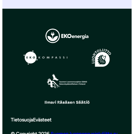
Tietosuoja
Evästeet
© Copyright 2026
Suomen luonnonsuojeluliitto ry