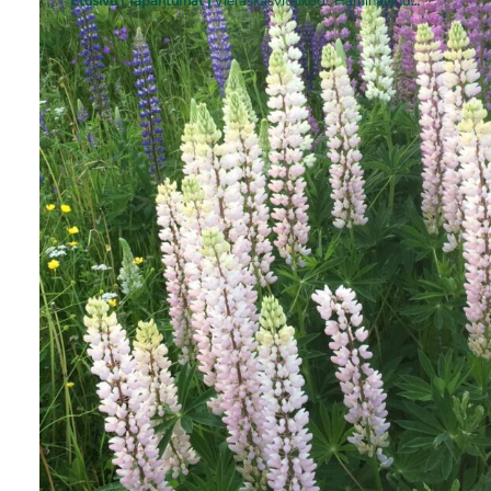
Etusivu
|
Tapahtumat
|
Vieraskasvitalkoot Haminalahdessa
Vieraskasvitalkoot Haminalahdessa
Kaikille avoimet kitkentätalkoot
toteutetaan kesällä 2026 Haminalahden
nuorisoseurantalon ympäristössä
(Länsirannantie 135, Kuopio).
to 4.6. klo 17–19 lupiinitalkoot
ti 16.6. klo 17–19 lupiinitalkoot
ti 30.6. klo 17–19 lupiini- ja
jättipalsamitalkoot
ti 14.7. klo 17–19 lupiini- ja