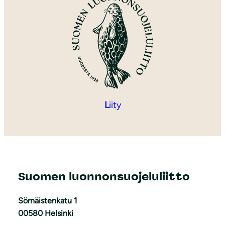
L
iity
Suomen luonnonsuojeluliitto
Sörnäistenkatu 1
00580 Helsinki