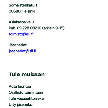
Sörnäistenkatu 1
00580 Helsinki
Asiakaspalvelu
Puh. 09 228 08210 (arkisin 9-15)
toimisto@sll.fi
Jäsenasiat
jasenasiat@sll.fi
Tule mukaan
Auta luontoa
Osallistu toimintaan
Tule vapaaehtoiseksi
Liity jäseneksi