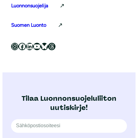
Luonnonsuojelija
Suomen Luonto
Luonnonsuojeluliitto Instagramissa
Luonnonsuojeluliitto Facebookissa
Luonnonsuojeluliitto LinkedInissä
Luonnonsuojeluliiton YouTube-kanava
Luonnonsuojeluliitto Blueskyssa
Luonnonsuojeluliitto Threadsissa
Tilaa Luonnonsuojeluliiton
uutiskirje!