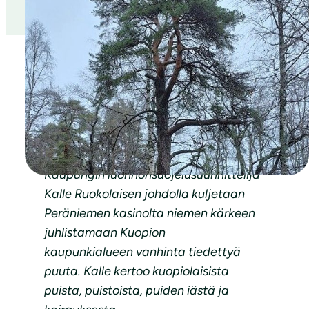
Kevätpiknikki & Lähiluontoretki
Peräniemen 202-vuotiaalle männylle
Kaupungin luonnonsuojelusuunnittelija
Kalle Ruokolaisen johdolla kuljetaan
Peräniemen kasinolta niemen kärkeen
juhlistamaan Kuopion
kaupunkialueen vanhinta tiedettyä
puuta. Kalle kertoo kuopiolaisista
puista, puistoista, puiden iästä ja