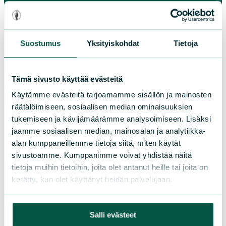
Paikallistoiminta
Suostumus
Yksityiskohdat
Tietoja
Osallistu tapahtumaan
Tule vapaaehtoiseksi
Tämä sivusto käyttää evästeitä
Liity jäseneksi
Piirit ja yhdistykset
Käytämme evästeitä tarjoamamme sisällön ja mainosten
räätälöimiseen, sosiaalisen median ominaisuuksien
tukemiseen ja kävijämäärämme analysoimiseen. Lisäksi
jaamme sosiaalisen median, mainosalan ja analytiikka-
LIITY JÄSENEKSI
alan kumppaneillemme tietoja siitä, miten käytät
sivustoamme. Kumppanimme voivat yhdistää näitä
tietoja muihin tietoihin, joita olet antanut heille tai joita on
Suomen luonnonsuojeluliiton
kerätty, kun olet käyttänyt heidän palvelujaan.
piirit
Salli evästeet
Etelä-Häme