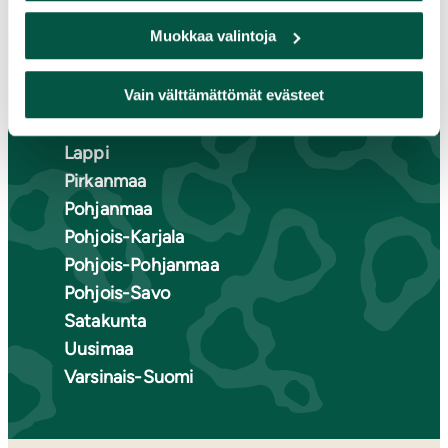
Etelä-Karjala
Muokkaa valintoja
Etelä-Savo
Kainuu
Vain välttämättömät evästeet
Keski-Suomi
Kymenlaakso
Lappi
Pirkanmaa
Pohjanmaa
Pohjois-Karjala
Pohjois-Pohjanmaa
Pohjois-Savo
Satakunta
Uusimaa
Varsinais-Suomi