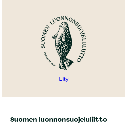
L
iity
Suomen luonnonsuojeluliitto