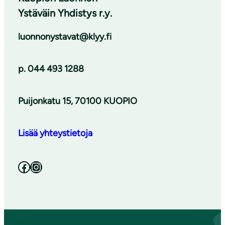
Ystäväin Yhdistys r.y.
luonnonystavat@klyy.fi
p. 044 493 1288
Puijonkatu 15, 70100 KUOPIO
Lisää yhteystietoja
Facebook
Instagram