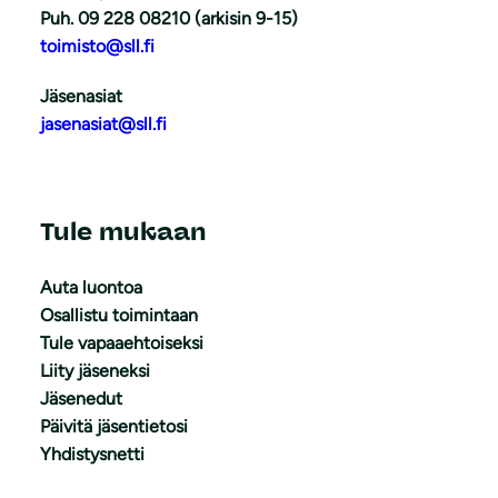
Puh. 09 228 08210 (arkisin 9-15)
toimisto@sll.fi
Jäsenasiat
jasenasiat@sll.fi
Tule mukaan
Auta luontoa
Osallistu toimintaan
Tule vapaaehtoiseksi
Liity jäseneksi
Jäsenedut
Päivitä jäsentietosi
Yhdistysnetti