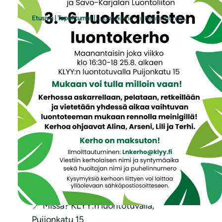
Etusivu
|
Tapahtumat
|
Luontokerho – aiheena luonnonsuojelu
🌿 Tule mukaan luontokerhoon! Tällä
kertaa aineena luonnonsuojelu🌿
Kuopion Luonnon Ystäväin Yhdistys ja
Savo-Karjalan Luontoliitto järjestävät
maksuttoman luontokerhon 3.–6.-
luokkalaisille!
🗓 Milloin?
Joka maanantai klo 16:30–18, alkaen
25.8.
📍 Missä? KLYY:n luontotuvalla,
Puijonkatu 15