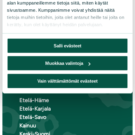
Osallistu tapahtumaan
alan kumppaneillemme tietoja siitä, miten käytät
Tule vapaaehtoiseksi
sivustoamme. Kumppanimme voivat yhdistää näitä
tietoja muihin tietoihin, joita olet antanut heille tai joita on
Liity jäseneksi
kerätty, kun olet käyttänyt heidän palvelujaan.
Piirit ja yhdistykset
Salli evästeet
LIITY JÄSENEKSI
Muokkaa valintoja
Suomen luonnonsuojeluliiton
Vain välttämättömät evästeet
piirit
Etelä-Häme
Etelä-Karjala
Etelä-Savo
Kainuu
Keski-Suomi