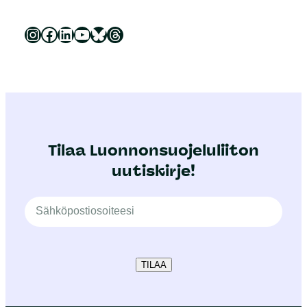
Luonnonsuojeluliitto Instagramissa
Luonnonsuojeluliitto Facebookissa
Luonnonsuojeluliitto LinkedInissä
Luonnonsuojeluliiton YouTube-kanava
Luonnonsuojeluliitto Blueskyssa
Luonnonsuojeluliitto Threadsissa
Tilaa Luonnonsuojeluliiton
uutiskirje!
TILAA