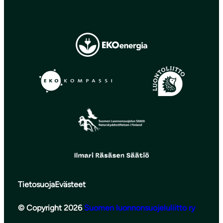
Tietosuoja
Evästeet
© Copyright 2026
Suomen luonnonsuojeluliitto ry