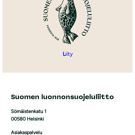
L
iity
Suomen luonnonsuojeluliitto
Sörnäistenkatu 1
00580 Helsinki
Asiakaspalvelu