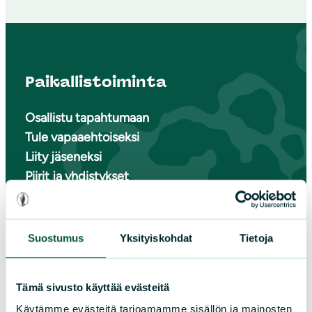
Paikallistoiminta
Osallistu tapahtumaan
Tule vapaaehtoiseksi
Liity jäseneksi
Piirit ja yhdistykset
LIITY JÄSENEKSI
Suostumus
Yksityiskohdat
Tietoja
Suomen luonnonsuojeluliiton
Tämä sivusto käyttää evästeitä
piirit
Käytämme evästeitä tarjoamamme sisällön ja mainosten