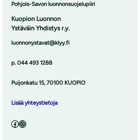
Pohjois-Savon luonnonsuojelupiiri
Kuopion Luonnon
Ystäväin Yhdistys r.y.
luonnonystavat@klyy.fi
p. 044 493 1288
Puijonkatu 15, 70100 KUOPIO
Lisää yhteystietoja
Facebook
Instagram