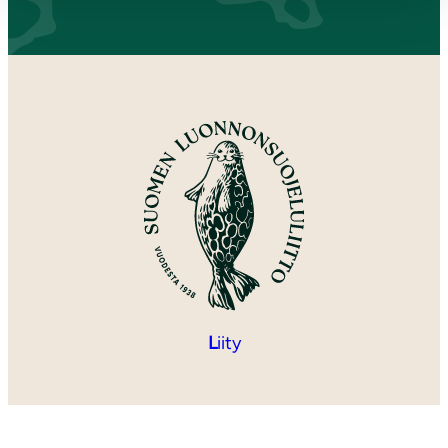
L
iity