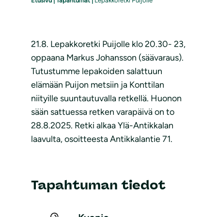
Etusivu
|
Tapahtumat
|
Lepakkoretki Puijolle
21.8. Lepakkoretki Puijolle klo 20.30- 23,
oppaana Markus Johansson (säävaraus).
Tutustumme lepakoiden salattuun
elämään Puijon metsiin ja Konttilan
niityille suuntautuvalla retkellä. Huonon
sään sattuessa retken varapäivä on to
28.8.2025. Retki alkaa Ylä-Antikkalan
laavulta, osoitteesta Antikkalantie 71.
Tapahtuman tiedot