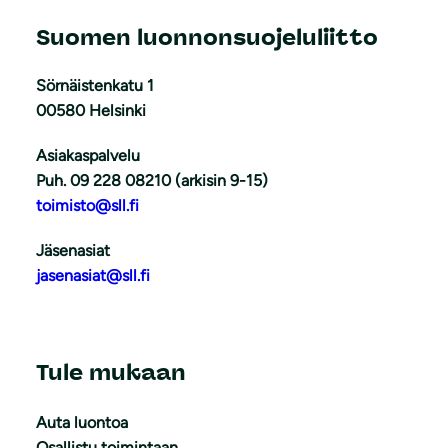
Suomen luonnonsuojeluliitto
Sörnäistenkatu 1
00580 Helsinki
Asiakaspalvelu
Puh. 09 228 08210 (arkisin 9-15)
toimisto@sll.fi
Jäsenasiat
jasenasiat@sll.fi
Tule mukaan
Auta luontoa
Osallistu toimintaan