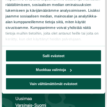
räätälöimiseen, sosiaalisen median ominaisuuksien
tukemiseen ja kävijämäärämme analysoimiseen. Lisäksi
Etelä-Häme
jaamme sosiaalisen median, mainosalan ja analytiikka-
Etelä-Karjala
alan kumppaneillemme tietoja siitä, miten käytät
Etelä-Savo
sivustoamme. Kumppanimme voivat yhdistää näitä
Kainuu
tietoja muihin tietoihin, joita olet antanut heille tai joita on
Keski-Suomi
kerätty, kun olet käyttänyt heidän palvelujaan.
Kymenlaakso
Lappi
Salli evästeet
Pirkanmaa
Pohjanmaa
Muokkaa valintoja
Pohjois-Karjala
Pohjois-Pohjanmaa
Vain välttämättömät evästeet
Pohjois-Savo
Satakunta
Uusimaa
Varsinais-Suomi