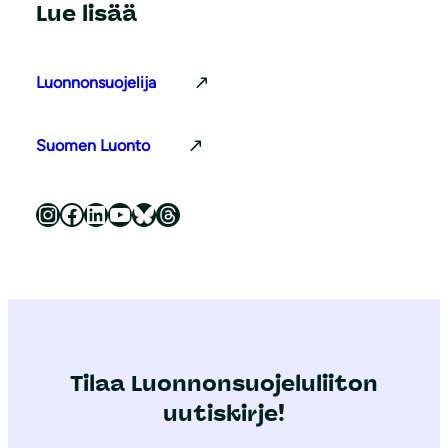
Lue lisää
Luonnonsuojelija
Suomen Luonto
Luonnonsuojeluliitto Instagramissa
Luonnonsuojeluliitto Facebookissa
Luonnonsuojeluliitto LinkedInissä
Luonnonsuojeluliiton YouTube-kanava
Luonnonsuojeluliitto Blueskyssa
Luonnonsuojeluliitto Threadsissa
Tilaa Luonnonsuojeluliiton
uutiskirje!