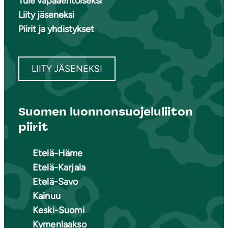
Tule vapaaehtoiseksi
Liity jäseneksi
Piirit ja yhdistykset
LIITY JÄSENEKSI
Suomen luonnonsuojeluliiton
piirit
Etelä-Häme
Etelä-Karjala
Etelä-Savo
Kainuu
Keski-Suomi
Kymenlaakso