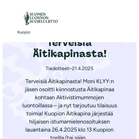
S
i
Etusivu
|
Ajankohtaista
|
Terveisiä Äitikapinasta!
i
r
Kuopio
Terveisiä
r
y
Äitikapinasta!
s
i
Tiedotteet
–
21.4.2025
s
Terveisiä Äitikapinasta! Moni KLYY:n
ä
jäsen osoitti kiinnostusta Äitikapinaa
l
kohtaan Aktivistimummojen
t
luontoillassa – ja nyt tarjoutuu tilaisuus
ö
toimia! Kuopion Äitikapina järjestää
ö
hiljaisen istumamielenosoituksen
n
lauantaina 26.4.2025 klo 13 Kuopion
torilla (tai sään…