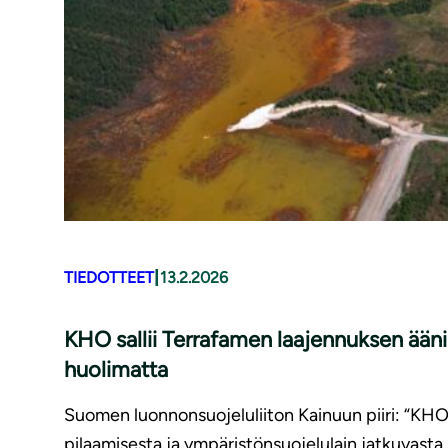
|
TIEDOTTEET
13.2.2026
KHO sallii Terrafamen laajennuksen ääni
huolimatta
Suomen luonnonsuojeluliiton Kainuun piiri: “KH
pilaamisesta ja ympäristönsuojelulain jatkuvast