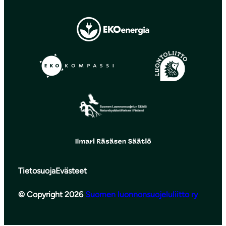
Tietosuoja
Evästeet
© Copyright 2026
Suomen luonnonsuojeluliitto ry