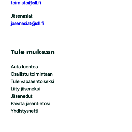
toimisto@sll.fi
Jäsenasiat
jasenasiat@sll.fi
Tule mukaan
Auta luontoa
Osallistu toimintaan
Tule vapaaehtoiseksi
Liity jäseneksi
Jäsenedut
Päivitä jäsentietosi
Yhdistysnetti