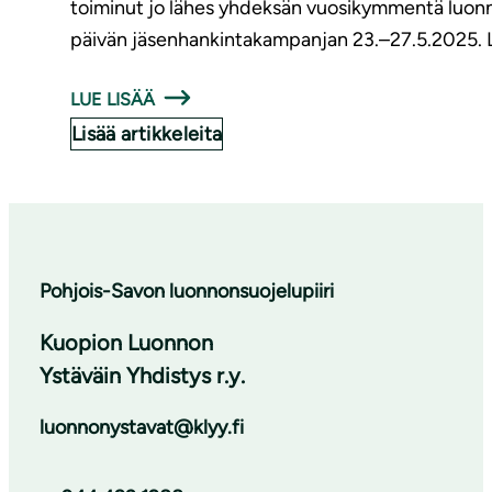
toiminut jo lähes yhdeksän vuosikymmentä luonn
päivän jäsenhankintakampanjan 23.–27.5.2025. L
LUE LISÄÄ
Lisää artikkeleita
Pohjois-Savon luonnonsuojelupiiri
Kuopion Luonnon
Ystäväin Yhdistys r.y.
luonnonystavat@klyy.fi