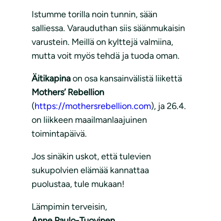
Istumme torilla noin tunnin, sään
salliessa. Varauduthan siis säänmukaisin
varustein. Meillä on kylttejä valmiina,
mutta voit myös tehdä ja tuoda oman.
Äitikapina
on osa kansainvälistä liikettä
Mothers’ Rebellion
(
https://mothersrebellion.com
), ja 26.4.
on liikkeen maailmanlaajuinen
toimintapäivä.
Jos sinäkin uskot, että tulevien
sukupolvien elämää kannattaa
puolustaa, tule mukaan!
Lämpimin terveisin,
Anne Paulo-Tuovinen