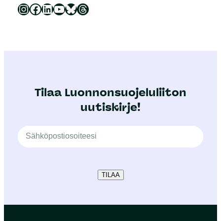
Luonnonsuojeluliitto Instagramissa
Luonnonsuojeluliitto Facebookissa
Luonnonsuojeluliitto LinkedInissä
Luonnonsuojeluliiton YouTube-kanava
Luonnonsuojeluliitto Blueskyssa
Luonnonsuojeluliitto Threadsissa
Tilaa Luonnonsuojeluliiton
uutiskirje!
TILAA