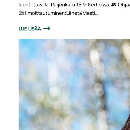
luontotuvalla, Puijonkatu 15 ✨ Kerhossa: 👥 Ohjaaj
📧 Ilmoittautuminen:Lähetä viesti…
LUE LISÄÄ