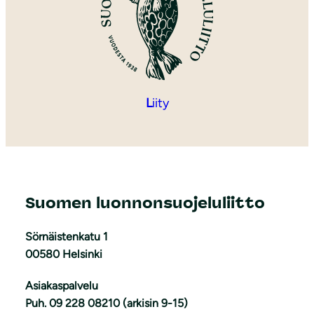
L
iity
Suomen luonnonsuojeluliitto
Sörnäistenkatu 1
00580 Helsinki
Asiakaspalvelu
Puh. 09 228 08210 (arkisin 9-15)