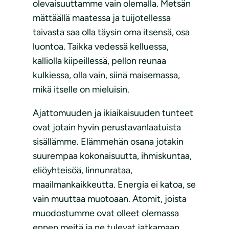
olevaisuuttamme vain olemalla. Metsän
mättäällä maatessa ja tuijotellessa
taivasta saa olla täysin oma itsensä, osa
luontoa. Taikka vedessä kelluessa,
kalliolla kiipeillessä, pellon reunaa
kulkiessa, olla vain, siinä maisemassa,
mikä itselle on mieluisin.
Ajattomuuden ja ikiaikaisuuden tunteet
ovat jotain hyvin perustavanlaatuista
sisällämme. Elämmehän osana jotakin
suurempaa kokonaisuutta, ihmiskuntaa,
eliöyhteisöä, linnunrataa,
maailmankaikkeutta. Energia ei katoa, se
vain muuttaa muotoaan. Atomit, joista
muodostumme ovat olleet olemassa
ennen meitä ja ne tulevat jatkamaan