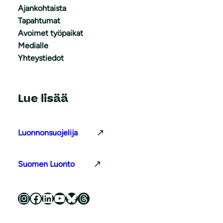
Ajankohtaista
Tapahtumat
Avoimet työpaikat
Medialle
Yhteystiedot
Lue lisää
Luonnonsuojelija
Suomen Luonto
Luonnonsuojeluliitto Instagramissa
Luonnonsuojeluliitto Facebookissa
Luonnonsuojeluliitto LinkedInissä
Luonnonsuojeluliiton YouTube-kanava
Luonnonsuojeluliitto Blueskyssa
Luonnonsuojeluliitto Threadsissa