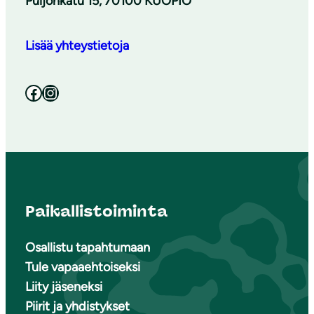
Puijonkatu 15, 70100 KUOPIO
Lisää yhteystietoja
Facebook
Instagram
Paikallistoiminta
Osallistu tapahtumaan
Tule vapaaehtoiseksi
Liity jäseneksi
Piirit ja yhdistykset