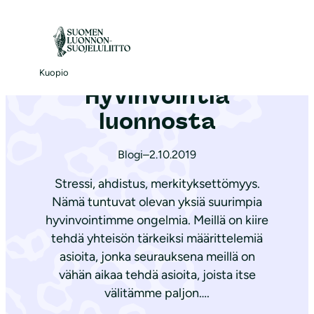
S
i
Etusivu
|
Ajankohtaista
|
Hyvinvointia luonnosta
i
r
Kuopio
Hyvinvointia
r
y
luonnosta
s
i
Blogi
–
2.10.2019
s
Stressi, ahdistus, merkityksettömyys.
ä
Nämä tuntuvat olevan yksiä suurimpia
l
hyvinvointimme ongelmia. Meillä on kiire
t
tehdä yhteisön tärkeiksi määrittelemiä
ö
asioita, jonka seurauksena meillä on
ö
vähän aikaa tehdä asioita, joista itse
n
välitämme paljon….