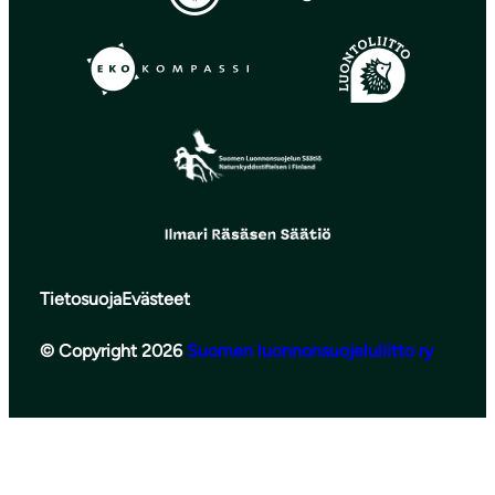
Tietosuoja
Evästeet
© Copyright 2026
Suomen luonnonsuojeluliitto ry