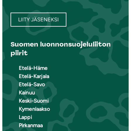
LIITY JÄSENEKSI
Suomen luonnonsuojeluliiton
piirit
Etelä-Häme
Etelä-Karjala
Etelä-Savo
Kainuu
Keski-Suomi
Kymenlaakso
Lappi
Pirkanmaa