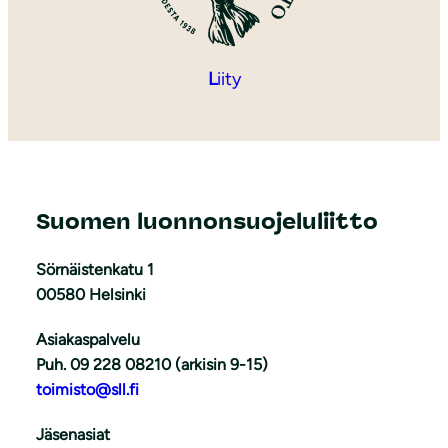
L
iity
Suomen luonnonsuojeluliitto
Sörnäistenkatu 1
00580 Helsinki
Asiakaspalvelu
Puh. 09 228 08210 (arkisin 9-15)
toimisto@sll.fi
Jäsenasiat