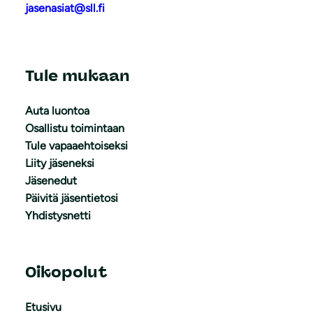
jasenasiat@sll.fi
Tule mukaan
Auta luontoa
Osallistu toimintaan
Tule vapaaehtoiseksi
Liity jäseneksi
Jäsenedut
Päivitä jäsentietosi
Yhdistysnetti
Oikopolut
Etusivu