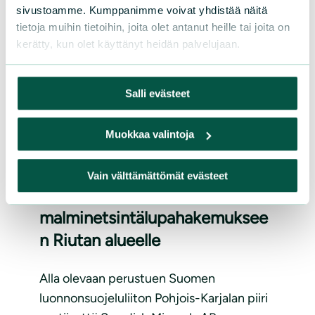
sivustoamme. Kumppanimme voivat yhdistää näitä
tietoja muihin tietoihin, joita olet antanut heille tai joita on
kerätty, kun olet käyttänyt heidän palvelujaan.
Salli evästeet
Muokkaa valintoja
LAUSUNNOT
|
18.12.2025
Muistutus Swedish Minerals
Vain välttämättömät evästeet
AB:n
malminetsintälupahakemuksee
n Riutan alueelle
Alla olevaan perustuen Suomen
luonnonsuojeluliiton Pohjois-Karjalan piiri