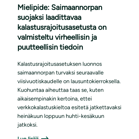
Mielipide: Saimaannorpan
suojaksi laadittavaa
kalastusrajoitusasetusta on
valmisteltu virheellisin ja
puutteellisin tiedoin
Kalastusrajoitusasetuksen luonnos
saimaannorpan turvaksi seuraavalle
viisivuotiskaudelle on lausuntokierroksella.
Kuohuntaa aiheuttaa taas se, kuten
aikaisempinakin kertoina, ettei
verkkokalastuskieltoa esitetä jatkettavaksi
heinäkuun loppuun huhti-kesäkuun
jatkoksi.