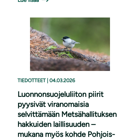
Lue lisää
TIEDOTTEET
|
04.03.2026
Luonnonsuojeluliiton piirit
pyysivät viranomaisia
selvittämään Metsähallituksen
hakkuiden laillisuuden –
mukana myös kohde Pohjois-