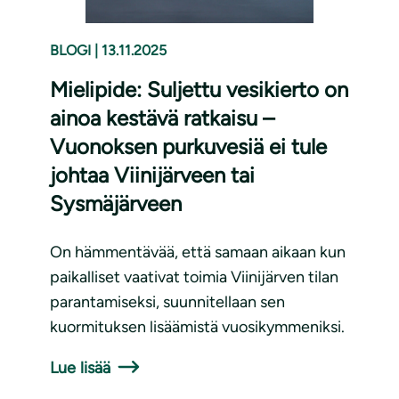
BLOGI
|
13.11.2025
Mielipide: Suljettu vesikierto on
ainoa kestävä ratkaisu –
Vuonoksen purkuvesiä ei tule
johtaa Viinijärveen tai
Sysmäjärveen
On hämmentävää, että samaan aikaan kun
paikalliset vaativat toimia Viinijärven tilan
parantamiseksi, suunnitellaan sen
kuormituksen lisäämistä vuosikymmeniksi.
Lue lisää