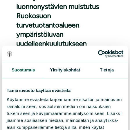
luonnonystävien muistutus
Ruokosuon
turvetuotantoalueen
ympäristöluvan
uudelleenkuulutukseen
Luonnonsuojelujärjestöjen mielestä
valtionyhtiö Neova Oy:n
Suostumus
Yksityiskohdat
Tietoja
ympäristölupahakemus Lieksan
Ruokosuon turvetuotantoalueelle tulee
Tämä sivusto käyttää evästeitä
hylätä. Hakemus on huonosti valmisteltu
ja toteutuessaan turpeennostolla olisi
Käytämme evästeitä tarjoamamme sisällön ja mainosten
räätälöimiseen, sosiaalisen median ominaisuuksien
negatiivisia luontovaikutuksia.
tukemiseen ja kävijämäärämme analysoimiseen. Lisäksi
jaamme sosiaalisen median, mainosalan ja analytiikka-
Lue lisää
alan kumppaneillemme tietoja siitä, miten käytät