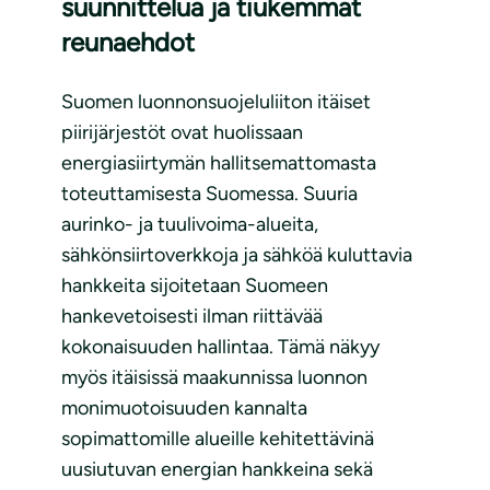
suunnittelua ja tiukemmat
reunaehdot
Suomen luonnonsuojeluliiton itäiset
piirijärjestöt ovat huolissaan
energiasiirtymän hallitsemattomasta
toteuttamisesta Suomessa. Suuria
aurinko- ja tuulivoima-alueita,
sähkönsiirtoverkkoja ja sähköä kuluttavia
hankkeita sijoitetaan Suomeen
hankevetoisesti ilman riittävää
kokonaisuuden hallintaa. Tämä näkyy
myös itäisissä maakunnissa luonnon
monimuotoisuuden kannalta
sopimattomille alueille kehitettävinä
uusiutuvan energian hankkeina sekä