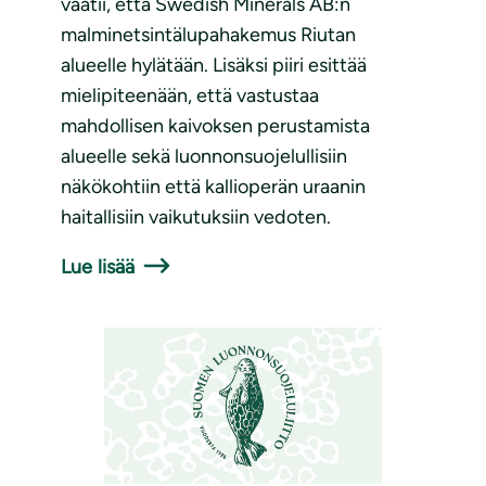
vaatii, että Swedish Minerals AB:n
malminetsintälupahakemus Riutan
alueelle hylätään. Lisäksi piiri esittää
mielipiteenään, että vastustaa
mahdollisen kaivoksen perustamista
alueelle sekä luonnonsuojelullisiin
näkökohtiin että kallioperän uraanin
haitallisiin vaikutuksiin vedoten.
Lue lisää