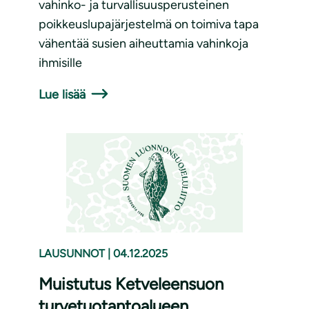
vahinko- ja turvallisuusperusteinen
poikkeuslupajärjestelmä on toimiva tapa
vähentää susien aiheuttamia vahinkoja
ihmisille
Lue lisää
LAUSUNNOT
|
04.12.2025
Muistutus Ketveleensuon
turvetuotantoalueen