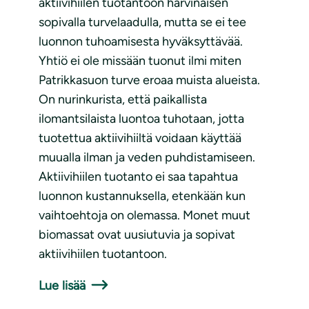
aktiivihiilen tuotantoon harvinaisen
sopivalla turvelaadulla, mutta se ei tee
luonnon tuhoamisesta hyväksyttävää.
Yhtiö ei ole missään tuonut ilmi miten
Patrikkasuon turve eroaa muista alueista.
On nurinkurista, että paikallista
ilomantsilaista luontoa tuhotaan, jotta
tuotettua aktiivihiiltä voidaan käyttää
muualla ilman ja veden puhdistamiseen.
Aktiivihiilen tuotanto ei saa tapahtua
luonnon kustannuksella, etenkään kun
vaihtoehtoja on olemassa. Monet muut
biomassat ovat uusiutuvia ja sopivat
aktiivihiilen tuotantoon.
Lue lisää