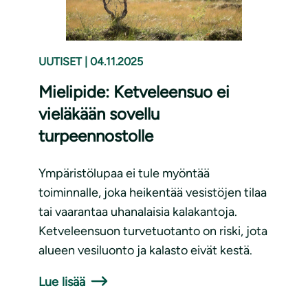
UUTISET
|
04.11.2025
Mielipide: Ketveleensuo ei
vieläkään sovellu
turpeennostolle
Ympäristölupaa ei tule myöntää
toiminnalle, joka heikentää vesistöjen tilaa
tai vaarantaa uhanalaisia kalakantoja.
Ketveleensuon turvetuotanto on riski, jota
alueen vesiluonto ja kalasto eivät kestä.
Lue lisää