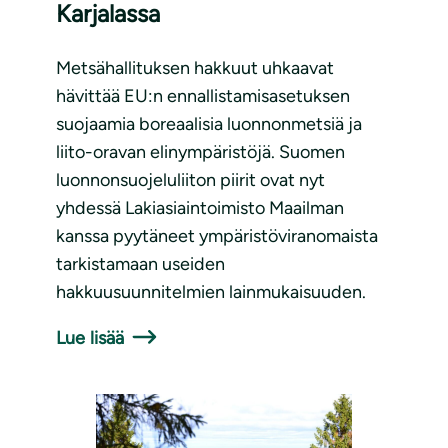
Karjalassa
Metsähallituksen hakkuut uhkaavat
hävittää EU:n ennallistamisasetuksen
suojaamia boreaalisia luonnonmetsiä ja
liito-oravan elinympäristöjä. Suomen
luonnonsuojeluliiton piirit ovat nyt
yhdessä Lakiasiaintoimisto Maailman
kanssa pyytäneet ympäristöviranomaista
tarkistamaan useiden
hakkuusuunnitelmien lainmukaisuuden.
Lue lisää