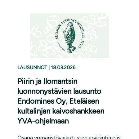
LAUSUNNOT
|
18.03.2026
Piirin ja Ilomantsin
luonnonystävien lausunto
Endomines Oy, Eteläisen
kultalinjan kaivoshankkeen
YVA-ohjelmaan
Osana ympäristövaikutusten arviointia olisi