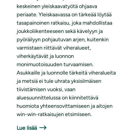
keskeinen yleiskaavatyötä ohjaava
periaate. Yleiskaavassa on tärkeää löytää
tasapainoinen ratkaisu, joka mahdollistaa
joukkoliikenteeseen sekä kävelyyn ja
pyöräilyyn pohjautuvan arjen, kuitenkin
varmistaen riittävät viheralueet,
viherkäytävät ja luonnon
monimuotoisuuden turvaamisen.
Asukkaille ja luonnolle tärkeitä viheralueita
ja metsiä ei tule uhrata yksisilmäisen
tiivistämisen vuoksi, vaan
aluesuunnittelussa on kiinnitettävä
huomiota yhteensovittamiseen ja aitojen
win-win-ratkaisujen etsimiseen.
Lue lisää