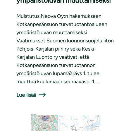
ympäristöluvan muuttamiseksi
Muistutus Neova Oy:n hakemukseen
Kotkanpesänsuon turvetuotantoalueen
ympäristöluvan muuttamiseksi
Vaatimukset Suomen luonnonsuojeluliiton
Pohjois-Karjalan piiri ry sekä Keski-
Karjalan Luonto ry vaativat, että
Kotkanpesänsuon turvetuotannon
ympäristöluvan lupamääräys 1. tulee
muuttaa kuulumaan seuraavasti: 1....
Lue lisää