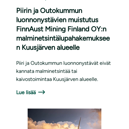
Piirin ja Outokummun
luonnonystävien muistutus
FinnAust Mining Finland OY:n
malminetsintälupahakemuksee
n Kuusjärven alueelle
Piiri ja Outokummun luonnonystävät eivät
kannata malminetsintää tai
kaivostoimintaa Kuusjärven alueelle.
Lue lisää