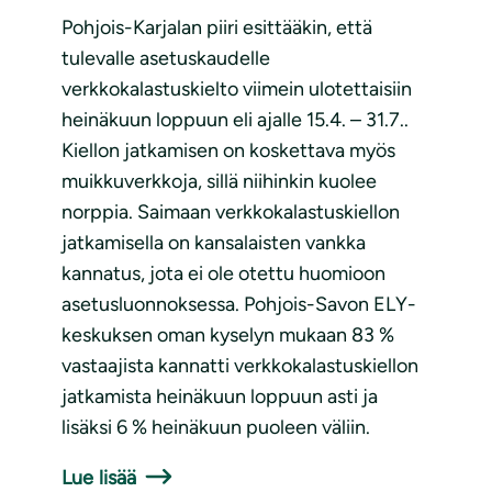
Pohjois-Karjalan piiri esittääkin, että
tulevalle asetuskaudelle
verkkokalastuskielto viimein ulotettaisiin
heinäkuun loppuun eli ajalle 15.4. – 31.7..
Kiellon jatkamisen on koskettava myös
muikkuverkkoja, sillä niihinkin kuolee
norppia. Saimaan verkkokalastuskiellon
jatkamisella on kansalaisten vankka
kannatus, jota ei ole otettu huomioon
asetusluonnoksessa. Pohjois-Savon ELY-
keskuksen oman kyselyn mukaan 83 %
vastaajista kannatti verkkokalastuskiellon
jatkamista heinäkuun loppuun asti ja
lisäksi 6 % heinäkuun puoleen väliin.
Lue lisää