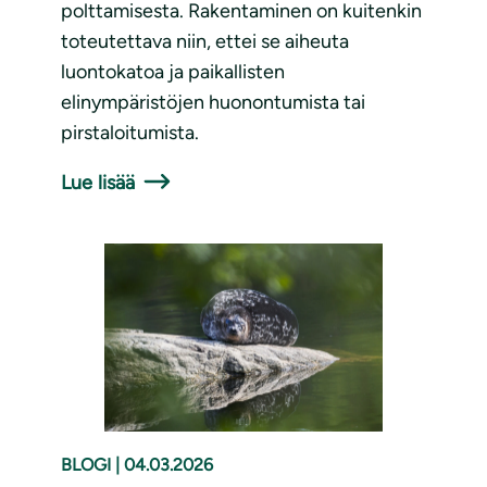
polttamisesta. Rakentaminen on kuitenkin
toteutettava niin, ettei se aiheuta
luontokatoa ja paikallisten
elinympäristöjen huonontumista tai
pirstaloitumista.
Lue lisää
BLOGI
|
04.03.2026