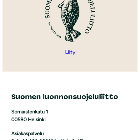
L
iity
Suomen luonnonsuojeluliitto
Sörnäistenkatu 1
00580 Helsinki
Asiakaspalvelu