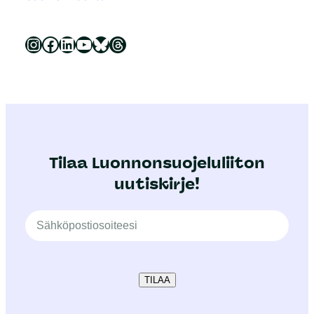
Luonnonsuojeluliitto Instagramissa
Luonnonsuojeluliitto Facebookissa
Luonnonsuojeluliitto LinkedInissä
Luonnonsuojeluliiton YouTube-kanava
Luonnonsuojeluliitto Blueskyssa
Luonnonsuojeluliitto Threadsissa
Tilaa Luonnonsuojeluliiton
uutiskirje!
TILAA