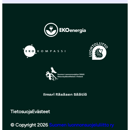
Tietosuoja
Evästeet
© Copyright 2026
Suomen luonnonsuojeluliitto ry