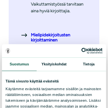
Vaikuttamistyössä tarvitaan
aina hyviä kirjoittajia.
Mielipidekirjoitusten
kirjoittaminen
Usein paikalliset eivät tiedä
lähiluontoa uhkaavista
Suostumus
Yksityiskohdat
Tietoja
hankkeista. Tällöin tärkeää on
tuoda asia julkisuuteen
esimerkiksi
Tämä sivusto käyttää evästeitä
mielipidekirjoitusten avulle.
Käytämme evästeitä tarjoamamme sisällön ja mainosten
räätälöimiseen, sosiaalisen median ominaisuuksien
Oletko kiinnostunut
tukemiseen ja kävijämäärämme analysoimiseen. Lisäksi
kirjoittamaan yhdellä
jaamme sosiaalisen median, mainosalan ja analytiikka-