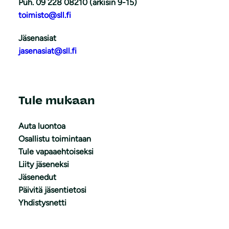
Puh. 09 228 08210 (arkisin 9-15)
toimisto@sll.fi
Jäsenasiat
jasenasiat@sll.fi
Tule mukaan
Auta luontoa
Osallistu toimintaan
Tule vapaaehtoiseksi
Liity jäseneksi
Jäsenedut
Päivitä jäsentietosi
Yhdistysnetti