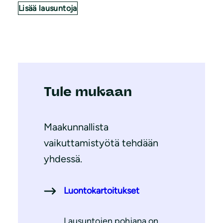
Lisää lausuntoja
Tule mukaan
Maakunnallista
vaikuttamistyötä tehdään
yhdessä.
Luontokartoitukset
Lausuntojen pohjana on