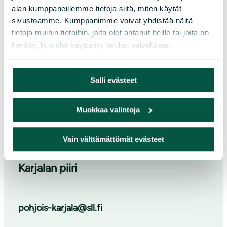
napakoita ja ajatuksia
alan kumppaneillemme tietoja siitä, miten käytät
herättäviä kirjoituksia?
sivustoamme. Kumppanimme voivat yhdistää näitä
tietoja muihin tietoihin, joita olet antanut heille tai joita on
kerätty, kun olet käyttänyt heidän palvelujaan.
Salli evästeet
Muokkaa valintoja
Vain välttämättömät evästeet
Suomen luonnonsuojeluliiton Pohjois-
Karjalan piiri
pohjois-karjala@sll.fi