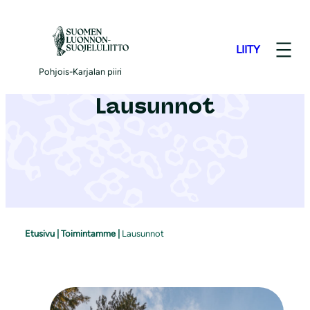
S
i
LIITY
i
r
Pohjois-Karjalan piiri
r
Lausunnot
y
s
i
s
ä
l
t
Etusivu
|
Toimintamme
|
Lausunnot
ö
ö
n