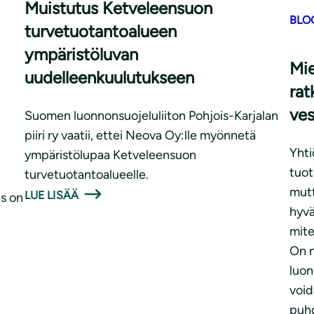
Muistutus Ketveleensuon
BLO
turvetuotantoalueen
ympäristöluvan
Mie
uudelleenkuulutukseen
rat
ves
Suomen luonnonsuojeluliiton Pohjois-Karjalan
piiri ry vaatii, ettei Neova Oy:lle myönnetä
Yhti
ympäristölupaa Ketveleensuon
tuot
turvetuotantoalueelle.
mutt
LUE LISÄÄ
us on
hyvä
mite
On n
luon
void
puhd