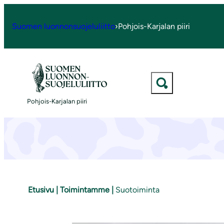
S
i
Suomen luonnonsuojeluliitto
›
Pohjois-Karjalan piiri
i
r
r
y
s
Pohjois-Karjalan piiri
i
s
ä
l
t
ö
Etusivu
|
Toimintamme
|
Suotoiminta
ö
n