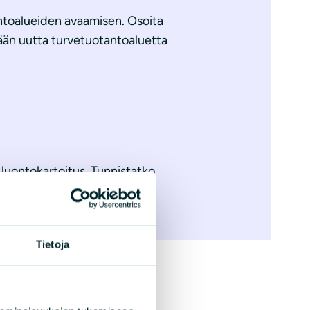
antoalueiden avaamisen. Osoita
tään uutta turvetuotantoaluetta
luontokartoitus. Tunnistatko
iin.
Tietoja