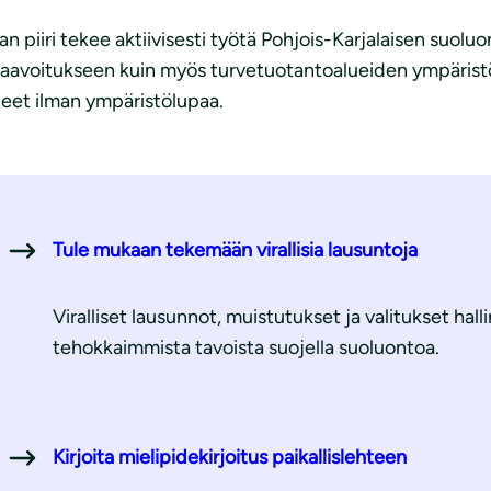
 piiri tekee aktiivisesti työtä Pohjois-Karjalaisen suoluo
akaavoitukseen kuin myös turvetuotantoalueiden ympäristöl
neet ilman ympäristölupaa.
Tule mukaan tekemään virallisia lausuntoja
Viralliset lausunnot, muistutukset ja valitukset hal
tehokkaimmista tavoista suojella suoluontoa.
Kirjoita mielipidekirjoitus paikallislehteen