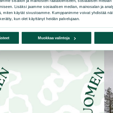
mme sisällön ja mainosten räätälöimiseen, sosiaalisen median
ja mielipidekirjoitukset 
iseen. Lisäksi jaamme sosiaalisen median, mainosalan ja analy
, miten käytät sivustoamme. Kumppanimme voivat yhdistää näitä t
n kerätty, kun olet käyttänyt heidän palvelujaan.
ästeet
Muokkaa valintoja