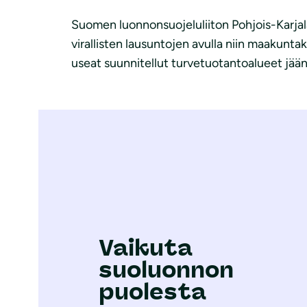
Suomen luonnonsuojeluliiton Pohjois-Karjalan
virallisten lausuntojen avulla niin maakunt
useat suunnitellut turvetuotantoalueet jää
Vaikuta
suoluonnon
puolesta