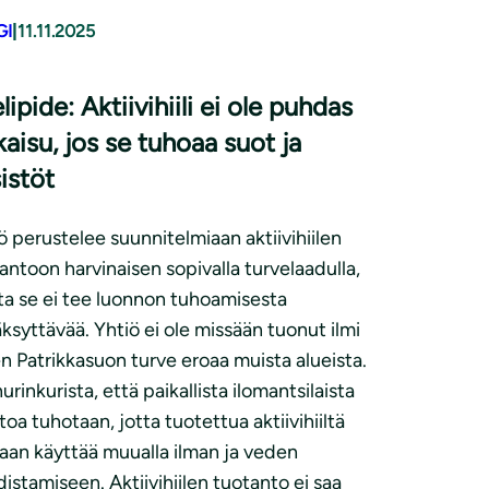
GI
|
11.11.2025
lipide: Aktiivihiili ei ole puhdas
kaisu, jos se tuhoaa suot ja
istöt
ö perustelee suunnitelmiaan aktiivihiilen
antoon harvinaisen sopivalla turvelaadulla,
a se ei tee luonnon tuhoamisesta
ksyttävää. Yhtiö ei ole missään tuonut ilmi
n Patrikkasuon turve eroaa muista alueista.
urinkurista, että paikallista ilomantsilaista
toa tuhotaan, jotta tuotettua aktiivihiiltä
aan käyttää muualla ilman ja veden
istamiseen. Aktiivihiilen tuotanto ei saa