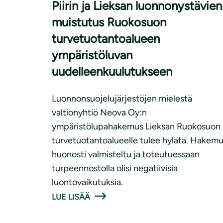
Piirin ja Lieksan luonnonystävien
muistutus Ruokosuon
turvetuotantoalueen
ympäristöluvan
uudelleenkuulutukseen
Luonnonsuojelujärjestöjen mielestä
valtionyhtiö Neova Oy:n
ympäristölupahakemus Lieksan Ruokosuon
turvetuotantoalueelle tulee hylätä. Hakem
huonosti valmisteltu ja toteutuessaan
turpeennostolla olisi negatiivisia
luontovaikutuksia.
LUE LISÄÄ