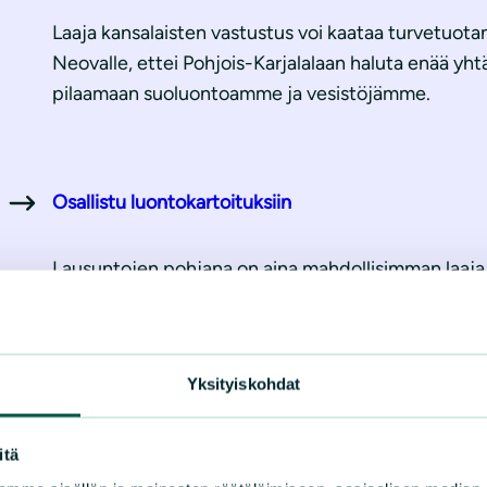
Laaja kansalaisten vastustus voi kaataa turvetuot
Neovalle, ettei Pohjois-Karjalalaan haluta enää yh
pilaamaan suoluontoamme ja vesistöjämme.
Osallistu luontokartoituksiin
Lausuntojen pohjana on aina mahdollisimman laaja 
uhanalaisia suolajeja? Tule mukaan luontokartoituks
Yksityiskohdat
itä