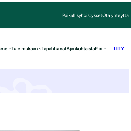
Paikallisyhdistykset
Ota yhteyttä
mme
Tule mukaan
Tapahtumat
Ajankohtaista
Piiri
LIITY