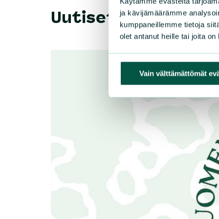
Käytämme evästeitä tarjoama
Uutiset, lausunnot 
ja kävijämäärämme analysoim
kumppaneillemme tietoja siitä
olet antanut heille tai joita o
Vain välttämättömät ev