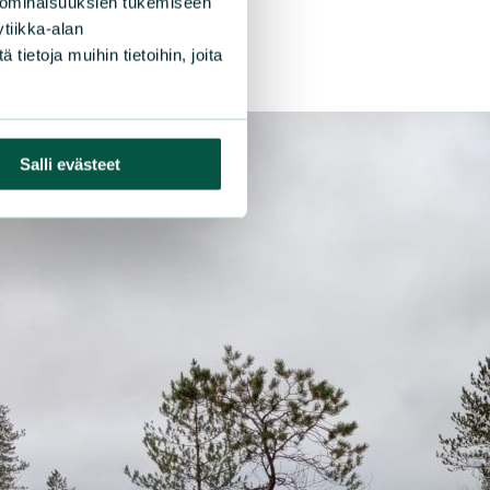
 ominaisuuksien tukemiseen
suoluonnosta
tiikka-alan
ietoja muihin tietoihin, joita
Salli evästeet