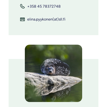
+358 45 78372748
elina.pyykonen(at)sll.fi