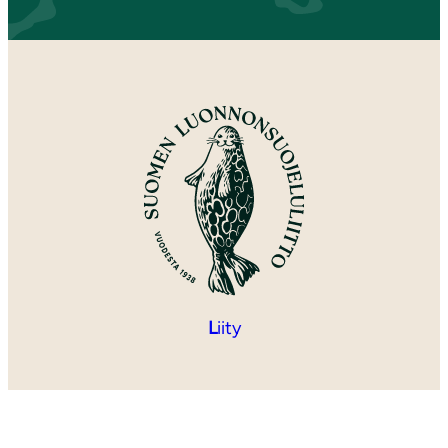
L
iity