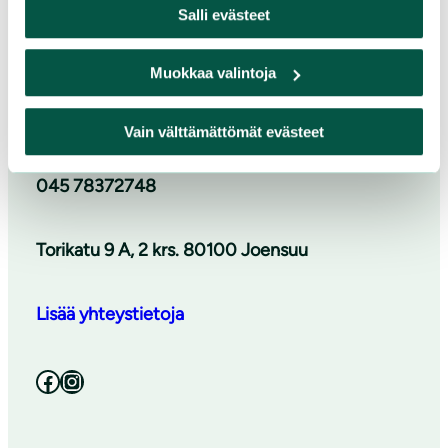
Suomen luonnonsuojeluliiton Pohjois-
Salli evästeet
Karjalan piiri
Muokkaa valintoja
pohjois-karjala@sll.fi
Vain välttämättömät evästeet
045 78372748
Torikatu 9 A, 2 krs. 80100 Joensuu
Lisää yhteystietoja
Facebook
Instagram