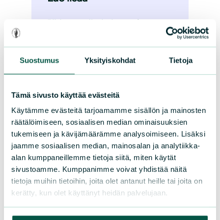
Piirin metsätoiminta
Suostumus
Yksityiskohdat
Tietoja
Paikallisyhdistykset
Piirin alueella toimii 8 paikallisyhdistystä.
Tämä sivusto käyttää evästeitä
Käytämme evästeitä tarjoamamme sisällön ja mainosten
Paikallisyhdistykset
räätälöimiseen, sosiaalisen median ominaisuuksien
tukemiseen ja kävijämäärämme analysoimiseen. Lisäksi
Päivitetty 3.1.2025
jaamme sosiaalisen median, mainosalan ja analytiikka-
alan kumppaneillemme tietoja siitä, miten käytät
sivustoamme. Kumppanimme voivat yhdistää näitä
tietoja muihin tietoihin, joita olet antanut heille tai joita on
kerätty, kun olet käyttänyt heidän palvelujaan.