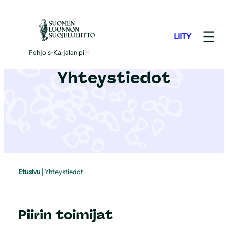
S
i
LIITY
i
r
Pohjois-Karjalan piiri
r
Yhteystiedot
y
s
i
s
ä
l
t
Etusivu
|
Yhteystiedot
ö
ö
n
Piirin toimijat