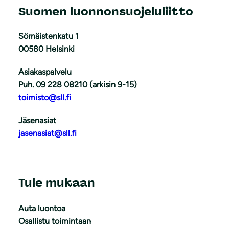
Suomen luonnonsuojeluliitto
Sörnäistenkatu 1
00580 Helsinki
Asiakaspalvelu
Puh. 09 228 08210 (arkisin 9-15)
toimisto@sll.fi
Jäsenasiat
jasenasiat@sll.fi
Tule mukaan
Auta luontoa
Osallistu toimintaan