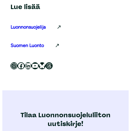
Lue lisää
Luonnonsuojelija
Suomen Luonto
Luonnonsuojeluliitto Instagramissa
Luonnonsuojeluliitto Facebookissa
Luonnonsuojeluliitto LinkedInissä
Luonnonsuojeluliiton YouTube-kanava
Luonnonsuojeluliitto Blueskyssa
Luonnonsuojeluliitto Threadsissa
Tilaa Luonnonsuojeluliiton
uutiskirje!