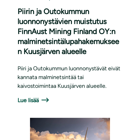
Piirin ja Outokummun
luonnonystävien muistutus
FinnAust Mining Finland OY:n
malminetsintälupahakemuksee
n Kuusjärven alueelle
Piiri ja Outokummun luonnonystävät eivät
kannata malminetsintää tai
kaivostoimintaa Kuusjärven alueelle.
Lue lisää