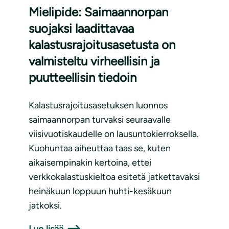
Mielipide: Saimaannorpan
suojaksi laadittavaa
kalastusrajoitusasetusta on
valmisteltu virheellisin ja
puutteellisin tiedoin
Kalastusrajoitusasetuksen luonnos
saimaannorpan turvaksi seuraavalle
viisivuotiskaudelle on lausuntokierroksella.
Kuohuntaa aiheuttaa taas se, kuten
aikaisempinakin kertoina, ettei
verkkokalastuskieltoa esitetä jatkettavaksi
heinäkuun loppuun huhti-kesäkuun
jatkoksi.