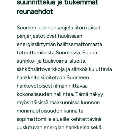
suunnittelua ja tiukemmat
reunaehdot
Suomen luonnonsuojeluliiton itäiset
piirijärjestöt ovat huolissaan
energiasiirtymän hallitsemattomasta
toteuttamisesta Suomessa. Suuria
aurinko- ja tuulivoima-alueita,
sähkönsiirtoverkkoja ja sähköä kuluttavia
hankkeita sijoitetaan Suomeen
hankevetoisesti ilman riittävää
kokonaisuuden hallintaa. Tämä näkyy
myös itäisissä maakunnissa luonnon
monimuotoisuuden kannalta
sopimattomille alueille kehitettävinä
uusiutuvan energian hankkeina sekä