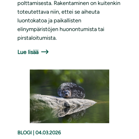
polttamisesta. Rakentaminen on kuitenkin
toteutettava niin, ettei se aiheuta
luontokatoa ja paikallisten
elinympäristöjen huonontumista tai
pirstaloitumista.
Lue lisää
BLOGI
|
04.03.2026