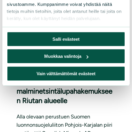
sivustoamme. Kumppanimme voivat yhdistää näitä
tietoja muihin tietoihin, joita olet antanut heille tai joita on
kerätty, kun olet käyttänyt heidän palvelujaan.
Salli evästeet
Muokkaa valintoja
LAUSUNNOT
|
18.12.2025
Muistutus Swedish Minerals
Vain välttämättömät evästeet
AB:n
malminetsintälupahakemuksee
n Riutan alueelle
Alla olevaan perustuen Suomen
luonnonsuojeluliiton Pohjois-Karjalan piiri