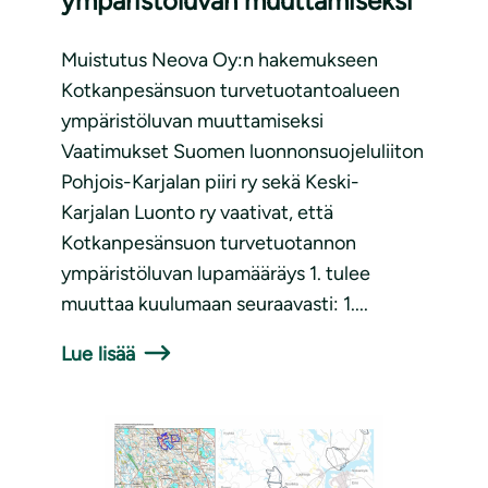
ympäristöluvan muuttamiseksi
Muistutus Neova Oy:n hakemukseen
Kotkanpesänsuon turvetuotantoalueen
ympäristöluvan muuttamiseksi
Vaatimukset Suomen luonnonsuojeluliiton
Pohjois-Karjalan piiri ry sekä Keski-
Karjalan Luonto ry vaativat, että
Kotkanpesänsuon turvetuotannon
ympäristöluvan lupamääräys 1. tulee
muuttaa kuulumaan seuraavasti: 1....
Lue lisää