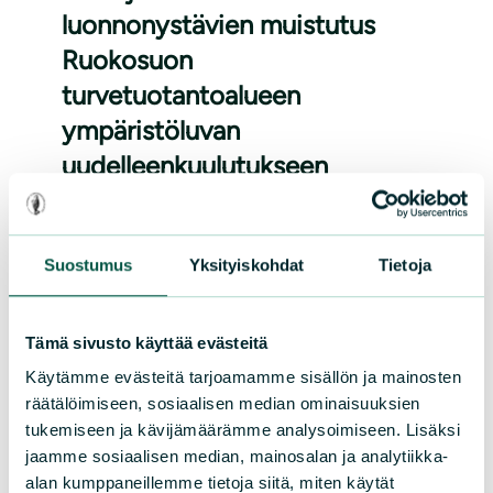
luonnonystävien muistutus
Ruokosuon
turvetuotantoalueen
ympäristöluvan
uudelleenkuulutukseen
Luonnonsuojelujärjestöjen mielestä
valtionyhtiö Neova Oy:n
Suostumus
Yksityiskohdat
Tietoja
ympäristölupahakemus Lieksan
Ruokosuon turvetuotantoalueelle tulee
Tämä sivusto käyttää evästeitä
hylätä. Hakemus on huonosti valmisteltu
ja toteutuessaan turpeennostolla olisi
Käytämme evästeitä tarjoamamme sisällön ja mainosten
räätälöimiseen, sosiaalisen median ominaisuuksien
negatiivisia luontovaikutuksia.
tukemiseen ja kävijämäärämme analysoimiseen. Lisäksi
jaamme sosiaalisen median, mainosalan ja analytiikka-
Lue lisää
alan kumppaneillemme tietoja siitä, miten käytät