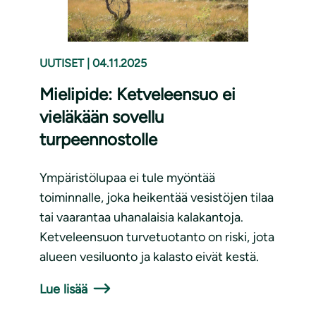
UUTISET
|
04.11.2025
Mielipide: Ketveleensuo ei
vieläkään sovellu
turpeennostolle
Ympäristölupaa ei tule myöntää
toiminnalle, joka heikentää vesistöjen tilaa
tai vaarantaa uhanalaisia kalakantoja.
Ketveleensuon turvetuotanto on riski, jota
alueen vesiluonto ja kalasto eivät kestä.
Lue lisää