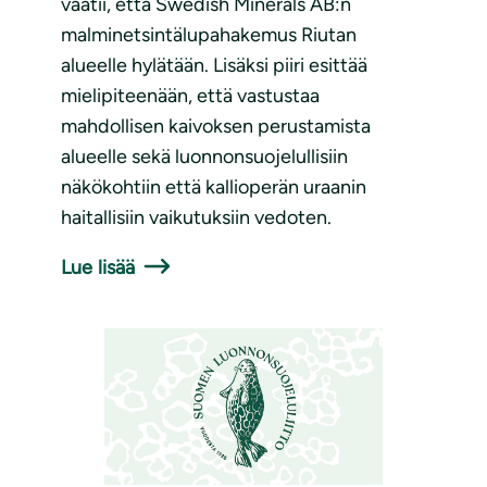
vaatii, että Swedish Minerals AB:n
malminetsintälupahakemus Riutan
alueelle hylätään. Lisäksi piiri esittää
mielipiteenään, että vastustaa
mahdollisen kaivoksen perustamista
alueelle sekä luonnonsuojelullisiin
näkökohtiin että kallioperän uraanin
haitallisiin vaikutuksiin vedoten.
Lue lisää