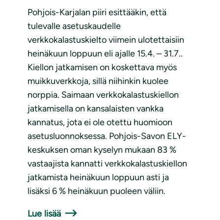
Pohjois-Karjalan piiri esittääkin, että
tulevalle asetuskaudelle
verkkokalastuskielto viimein ulotettaisiin
heinäkuun loppuun eli ajalle 15.4. – 31.7..
Kiellon jatkamisen on koskettava myös
muikkuverkkoja, sillä niihinkin kuolee
norppia. Saimaan verkkokalastuskiellon
jatkamisella on kansalaisten vankka
kannatus, jota ei ole otettu huomioon
asetusluonnoksessa. Pohjois-Savon ELY-
keskuksen oman kyselyn mukaan 83 %
vastaajista kannatti verkkokalastuskiellon
jatkamista heinäkuun loppuun asti ja
lisäksi 6 % heinäkuun puoleen väliin.
Lue lisää