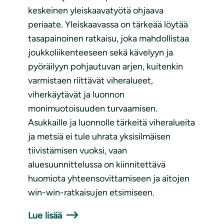
keskeinen yleiskaavatyötä ohjaava
periaate. Yleiskaavassa on tärkeää löytää
tasapainoinen ratkaisu, joka mahdollistaa
joukkoliikenteeseen sekä kävelyyn ja
pyöräilyyn pohjautuvan arjen, kuitenkin
varmistaen riittävät viheralueet,
viherkäytävät ja luonnon
monimuotoisuuden turvaamisen.
Asukkaille ja luonnolle tärkeitä viheralueita
ja metsiä ei tule uhrata yksisilmäisen
tiivistämisen vuoksi, vaan
aluesuunnittelussa on kiinnitettävä
huomiota yhteensovittamiseen ja aitojen
win-win-ratkaisujen etsimiseen.
Lue lisää