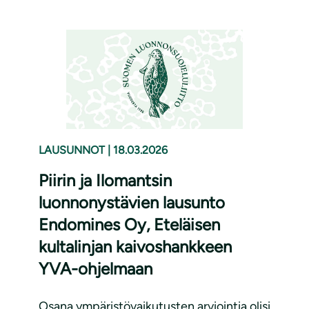
LAUSUNNOT
|
18.03.2026
Piirin ja Ilomantsin
luonnonystävien lausunto
Endomines Oy, Eteläisen
kultalinjan kaivoshankkeen
YVA-ohjelmaan
Osana ympäristövaikutusten arviointia olisi