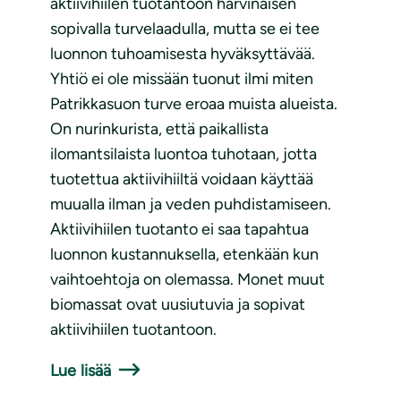
aktiivihiilen tuotantoon harvinaisen
sopivalla turvelaadulla, mutta se ei tee
luonnon tuhoamisesta hyväksyttävää.
Yhtiö ei ole missään tuonut ilmi miten
Patrikkasuon turve eroaa muista alueista.
On nurinkurista, että paikallista
ilomantsilaista luontoa tuhotaan, jotta
tuotettua aktiivihiiltä voidaan käyttää
muualla ilman ja veden puhdistamiseen.
Aktiivihiilen tuotanto ei saa tapahtua
luonnon kustannuksella, etenkään kun
vaihtoehtoja on olemassa. Monet muut
biomassat ovat uusiutuvia ja sopivat
aktiivihiilen tuotantoon.
Lue lisää