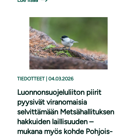
Lue lisää
TIEDOTTEET
|
04.03.2026
Luonnonsuojeluliiton piirit
pyysivät viranomaisia
selvittämään Metsähallituksen
hakkuiden laillisuuden –
mukana myös kohde Pohjois-