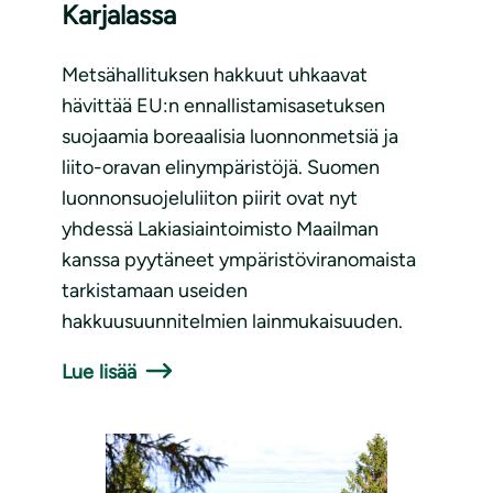
Karjalassa
Metsähallituksen hakkuut uhkaavat
hävittää EU:n ennallistamisasetuksen
suojaamia boreaalisia luonnonmetsiä ja
liito-oravan elinympäristöjä. Suomen
luonnonsuojeluliiton piirit ovat nyt
yhdessä Lakiasiaintoimisto Maailman
kanssa pyytäneet ympäristöviranomaista
tarkistamaan useiden
hakkuusuunnitelmien lainmukaisuuden.
Lue lisää