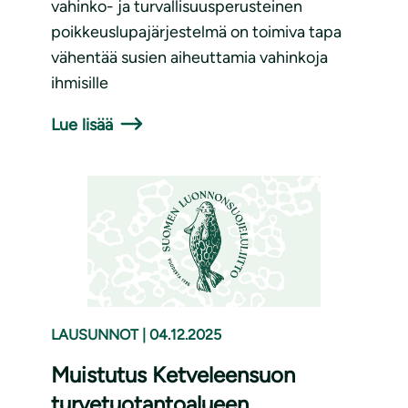
vahinko- ja turvallisuusperusteinen
poikkeuslupajärjestelmä on toimiva tapa
vähentää susien aiheuttamia vahinkoja
ihmisille
Lue lisää
LAUSUNNOT
|
04.12.2025
Muistutus Ketveleensuon
turvetuotantoalueen