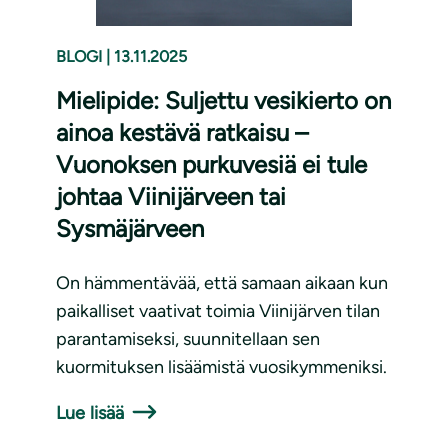
BLOGI
|
13.11.2025
Mielipide: Suljettu vesikierto on
ainoa kestävä ratkaisu –
Vuonoksen purkuvesiä ei tule
johtaa Viinijärveen tai
Sysmäjärveen
On hämmentävää, että samaan aikaan kun
paikalliset vaativat toimia Viinijärven tilan
parantamiseksi, suunnitellaan sen
kuormituksen lisäämistä vuosikymmeniksi.
Lue lisää