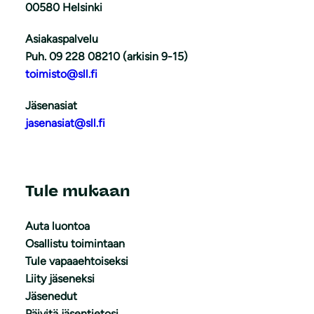
00580 Helsinki
Asiakaspalvelu
Puh. 09 228 08210 (arkisin 9-15)
toimisto@sll.fi
Jäsenasiat
jasenasiat@sll.fi
Tule mukaan
Auta luontoa
Osallistu toimintaan
Tule vapaaehtoiseksi
Liity jäseneksi
Jäsenedut
Päivitä jäsentietosi