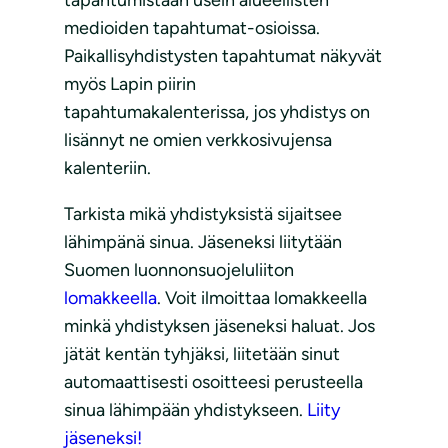
tapahtumistaan usein alueellisten
medioiden tapahtumat-osioissa.
Paikallisyhdistysten tapahtumat näkyvät
myös Lapin piirin
tapahtumakalenterissa, jos yhdistys on
lisännyt ne omien verkkosivujensa
kalenteriin.
Tarkista mikä yhdistyksistä sijaitsee
lähimpänä sinua. Jäseneksi liitytään
Suomen luonnonsuojeluliiton
lomakkeella
. Voit ilmoittaa lomakkeella
minkä yhdistyksen jäseneksi haluat. Jos
jätät kentän tyhjäksi, liitetään sinut
automaattisesti osoitteesi perusteella
sinua lähimpään yhdistykseen.
Liity
jäseneksi!