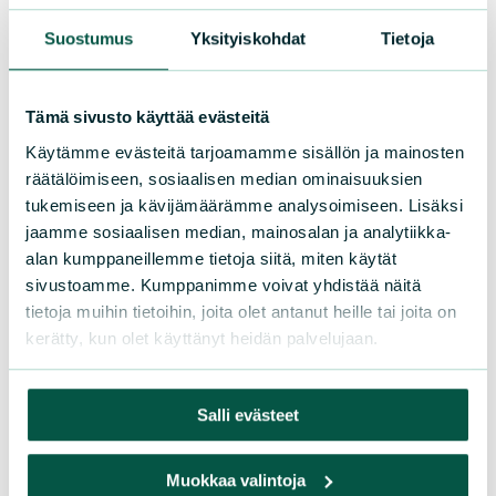
Tornion luonnonsuojeluyhdistys
Suostumus
Yksityiskohdat
Tietoja
Kemin Seudun
Luonnonsuojeluyhdistys
Tämä sivusto käyttää evästeitä
Käytämme evästeitä tarjoamamme sisällön ja mainosten
räätälöimiseen, sosiaalisen median ominaisuuksien
tukemiseen ja kävijämäärämme analysoimiseen. Lisäksi
jaamme sosiaalisen median, mainosalan ja analytiikka-
Katso koko piirin alueen tapahtumat
alan kumppaneillemme tietoja siitä, miten käytät
tapahtumakalenterista
sivustoamme. Kumppanimme voivat yhdistää näitä
tietoja muihin tietoihin, joita olet antanut heille tai joita on
kerätty, kun olet käyttänyt heidän palvelujaan.
Salli evästeet
Suomen luonnonsuojeluliiton Lapin
piiri ry
Muokkaa valintoja