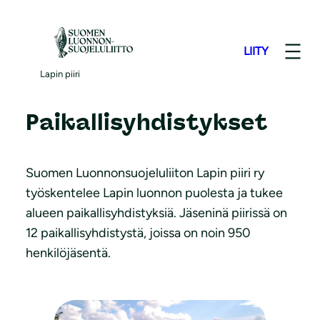
S
i
LIITY
i
Lapin piirin
r
Lapin piiri
r
y
Paikallisyhdistykset
s
i
Suomen Luonnonsuojeluliiton Lapin piiri ry
s
työskentelee Lapin luonnon puolesta ja tukee
ä
alueen paikallisyhdistyksiä. Jäseninä piirissä on
l
12 paikallisyhdistystä, joissa on noin 950
t
henkilöjäsentä.
ö
ö
n