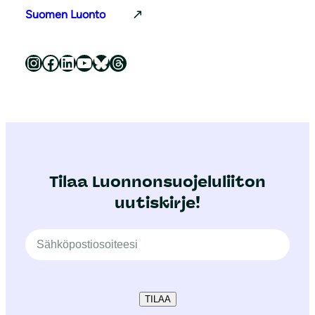
Suomen Luonto
Luonnonsuojeluliitto Instagramissa
Luonnonsuojeluliitto Facebookissa
Luonnonsuojeluliitto LinkedInissä
Luonnonsuojeluliiton YouTube-kanava
Luonnonsuojeluliitto Blueskyssa
Luonnonsuojeluliitto Threadsissa
Tilaa Luonnonsuojeluliiton
uutiskirje!
TILAA