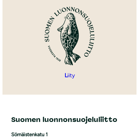
L
iity
Suomen luonnonsuojeluliitto
Sörnäistenkatu 1