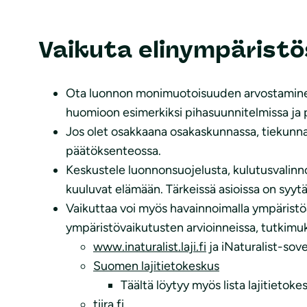
Vaikuta elinympäristö
Ota luonnon monimuotoisuuden arvostaminen j
huomioon esimerkiksi pihasuunnitelmissa ja
Jos olet osakkaana osakaskunnassa, tiekunn
päätöksenteossa.
Keskustele luonnonsuojelusta, kulutusvalinnoi
kuuluvat elämään. Tärkeissä asioissa on syyt
Vaikuttaa voi myös havainnoimalla ympäristöää
ympäristövaikutusten arvioinneissa, tutkimuk
www.inaturalist.laji.fi
ja iNaturalist-sove
Suomen lajitietokeskus
Täältä löytyy myös lista lajitietok
tiira.fi