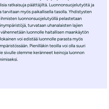
isia ratkaisuja päättäjiltä. Luonnonsuojelutyötä ja
 tarvitaan myös paikallisella tasolla. Yhdistysten
en ihmisten luonnonsuojelutyöllä pelastetaan
inympäristöjä, turvataan uhanalaisten lajien
ja vähennetään luonnolle haitallisen maankäytön
 Jokainen voi edistää luonnolle parasta myös
päristössään. Pienilläkin teoilla voi olla suuri
lle sivulle olemme keränneet keinoja luonnon
mimiseksi.