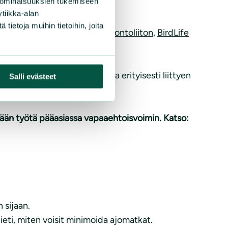
 ominaisuuksien tukemiseen
tiikka-alan
ietoja muihin tietoihin, joita
omen luonnonsuojeluliiton,
Luontoliiton
,
BirdLife
aava, ei metsää-yhteisöt.
äoppaaseen
josta löytyy tietoa erityisesti liittyen
Salli evästeet
hdään työtä pääasiassa vapaaehtoisvoimin. Katso:
 sijaan.
ieti, miten voisit minimoida ajomatkat.