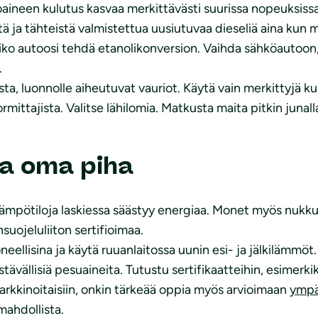
oaineen kulutus kasvaa merkittävästi suurissa nopeuksissa
tä ja tähteistä valmistettua uusiutuvaa dieseliä aina kun m
oiko autoosi tehdä etanolikonversion. Vaihda sähköautoon,
.
ta, luonnolle aiheutuvat vauriot. Käytä vain merkittyjä kul
ttajista. Valitse lähilomia. Matkusta maita pitkin junalla 
ja oma piha
ämpötiloja laskiessa säästyy energiaa. Monet myös nukk
ojeluliiton sertifioimaa.
oneellisina ja käytä ruuanlaitossa uunin esi- ja jälkilämmöt
vällisiä pesuaineita. Tutustu sertifikaatteihin, esimerki
a markkinoitaisiin, onkin tärkeää oppia myös arvioimaan
ympä
 mahdollista.