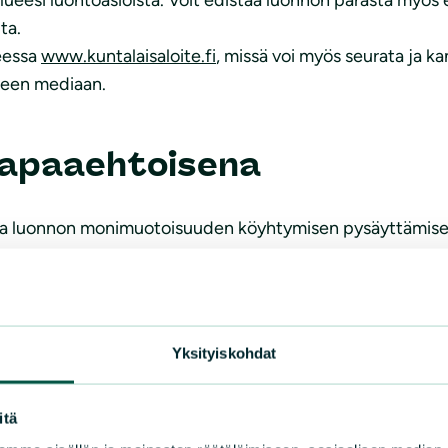
ta.
teessa
www.kuntalaisaloite.fi
, missä voi myös seurata ja k
liseen mediaan.
 vapaaehtoisena
 ja luonnon monimuotoisuuden köyhtymisen pysäyttämisek
erveelliseen ympäristöön sekä mahdollisuus vaikuttaa el
ntopalvelu.fi
-sivustolla ja ota kantaa niihin.
voa ja iloa arkeen. Etsi oma tapasi toimia vapaaehtoisena.
miin tapahtumiin.
Yksityiskohdat
nnon hyväksi, esimerkiksi
Pidä Lappi Siistinä ry
järjestää hai
itä