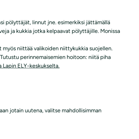
i pölyttäjät, linnut jne. esimerkiksi jättämällä
ja ja kukkia jotka kelpaavat pölyttäjille. Monissa
 myös niittää valikoiden niittykukkia suojellen.
. Tutustu perinnemaisemien hoitoon: niitä piha
a Lapin ELY-keskukselta.
amaan jotain uutena, valitse mahdollisimman