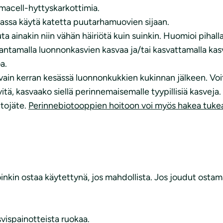
ermacell-hyttyskarkottimia.
hassa käytä katetta puutarhamuovien sijaan.
a ainakin niin vähän häiriötä kuin suinkin. Huomioi pihallas
ntamalla luonnonkasvien kasvaa ja/tai kasvattamalla kasve
oa.
 vain kerran kesässä luonnonkukkien kukinnan jälkeen. Voit
itä, kasvaako siellä perinnemaisemalle tyypillisiä kasveja
ttojäte.
Perinnebiotooppien hoitoon voi myös hakea tuke
loinkin ostaa käytettynä, jos mahdollista. Jos joudut ost
svispainotteista ruokaa.