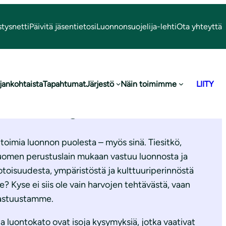
stysnetti
Päivitä jäsentietosi
Luonnonsuojelija-lehti
Ota yhteyttä
nka toimia
jankohtaista
Tapahtumat
Järjestö
Näin toimimme
LIITY
nnon hyväksi?
 toimia luonnon puolesta – myös sinä. Tiesitkö,
uomen perustuslain mukaan vastuu luonnosta ja
oisuudesta, ympäristöstä ja kulttuuriperinnöstä
le? Kyse ei siis ole vain harvojen tehtävästä, vaan
vastuustamme.
 ja luontokato ovat isoja kysymyksiä, jotka vaativat