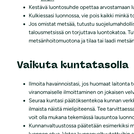
Kestävä luontosuhde opettaa arvostamaan luonto
Kulkiessasi luonnossa, vie pois kaikki minkä
Jos omistat metsää, tutustu suojelumahdoll
talousmetsissä on torjuttava luontokatoa. 
metsänhoitomuotona ja tilaa tai laadi metsä
Vaikuta kuntatasolla
Ilmoita havainnoistasi, jos huomaat laitonta 
viranomaiselle ilmoittaminen on jokaisen velv
Seuraa kuntasi päätöksentekoa kunnan verkkos
ilmaista näistä mielipiteensä. Tee tarvittaes
voit olla mukana tekemässä lausuntoa luonno
Kunnanvaltuustossa päätetään esimerkiksi maa
luonnon etua. Vetoa kunnanvaltuutettuihin al