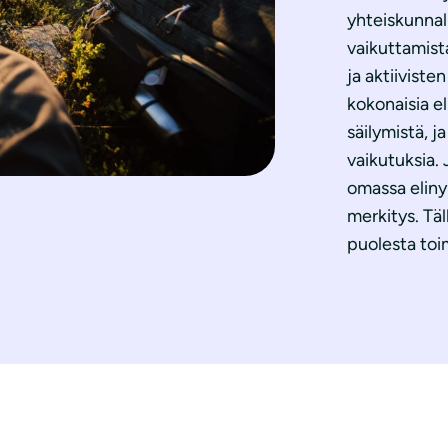
yhteiskunnall
vaikuttamista
ja aktiivist
kokonaisia el
säilymistä, 
vaikutuksia.
omassa elinym
merkitys. Tä
puolesta toi