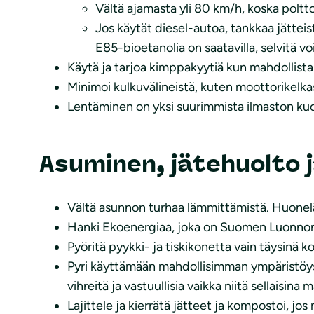
Vältä ajamasta yli 80 km/h, koska poltt
Jos käytät diesel-autoa, tankkaa jätteis
E85-bioetanolia on saatavilla, selvitä v
Käytä ja tarjoa kimppakyytiä kun mahdollista
Minimoi kulkuvälineistä, kuten moottorikelkas
Lentäminen on yksi suurimmista ilmaston kuormi
Asuminen, jätehuolto 
Vältä asunnon turhaa lämmittämistä. Huonel
Hanki Ekoenergiaa, joka on Suomen Luonnonsu
Pyöritä pyykki- ja tiskikonetta vain täysinä k
Pyri käyttämään mahdollisimman ympäristöystä
vihreitä ja vastuullisia vaikka niitä sellaisin
Lajittele ja kierrätä jätteet ja kompostoi, jos