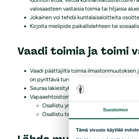
valosaasteen vastaisia toimia tai hiljaisia aluei
Jokainen voi tehdä kuntalaisaloitteita osoit
Kirjoita mielipide paikallislehteen tai sosiaa
Vaadi toimia ja toimi
Vaadi päättäjiltä toimia ilmastonmuutoksen
on pyrittävä turvaamaan jokaiselle oikeus t
Seuraa lakiesityksiä Oikeusministeriön
Lausu
Vapaaehtoistoiminta on mielekästä ja tuo toi
Osallistu ympäristöjärjestöjen järjestä
Suostumus
Osallistu talkoisiin joissa toimitaan luo
Tämä sivusto käyttää eväste