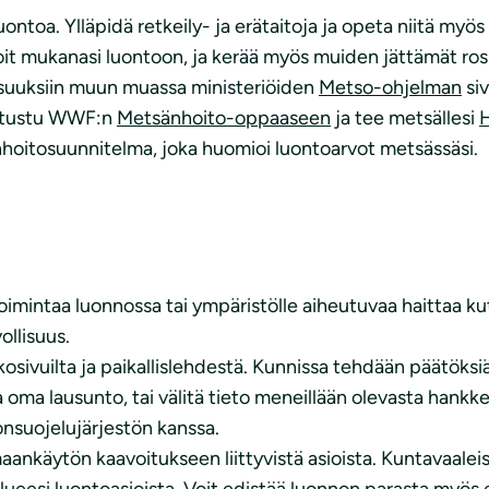
a. Ylläpidä retkeily- ja erätaitoja ja opeta niitä myös läh
 toit mukanasi luontoon, ja kerää myös muiden jättämät ro
isuuksiin muun muassa ministeriöiden
Metso-ohjelman
siv
Tutustu WWF:n
Metsänhoito-oppaaseen
ja tee metsällesi
H
nhoitosuunnitelma, joka huomioi luontoarvot metsässäsi.
toimintaa luonnossa tai ympäristölle aiheutuvaa haittaa ku
ollisuus.
ivuilta ja paikallislehdestä. Kunnissa tehdään päätöksiä
sa oma lausunto, tai välitä tieto meneillään olevasta hankk
nsuojelujärjestön kanssa.
nkäytön kaavoitukseen liittyvistä asioista. Kuntavaaleis
ueesi luontoasioista. Voit edistää luonnon parasta myös 