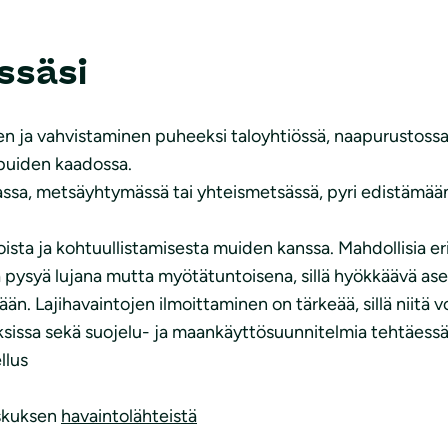
ssäsi
a vahvistaminen puheeksi taloyhtiössä, naapurustossa, t
 puiden kaadossa.
assa, metsäyhtymässä tai yhteismetsässä, pyri edistämää
sta ja kohtuullistamisesta muiden kanssa. Mahdollisia erim
ä pysyä lujana mutta myötätuntoisena, sillä hyökkäävä ase
n. Lajihavaintojen ilmoittaminen on tärkeää, sillä niitä 
sissa sekä suojelu- ja maankäyttösuunnitelmia tehtäessä.
llus
eskuksen
havaintolähteistä