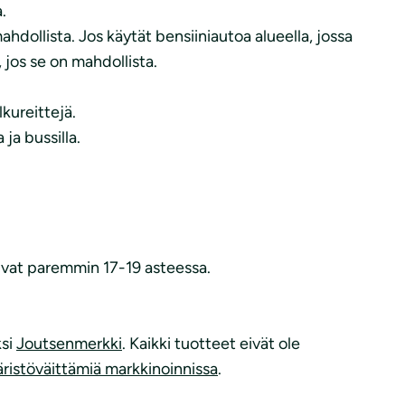
.
ahdollista. Jos käytät bensiiniautoa alueella, jossa
 jos se on mahdollista.
kureittejä.
ja bussilla.
uvat paremmin 17-19 asteessa.
.
ksi
Joutsenmerkki
. Kaikki tuotteet eivät ole
ristöväittämiä markkinoinnissa
.