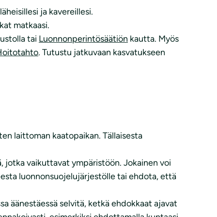
eisillesi ja kavereillesi.
skat matkaasi.
ustolla tai
Luonnonperintösäätiön
kautta. Myös
oitotahto
. Tutustu jatkuvaan kasvatukseen
ten laittoman kaatopaikan. Tällaisesta
, jotka vaikuttavat ympäristöön. Jokainen voi
eesta luonnonsuojelujärjestölle tai ehdota, että
sa äänestäessä selvitä, ketkä ehdokkaat ajavat
ennakoivasti, esimerkiksi ehdottamalla kuntaasi