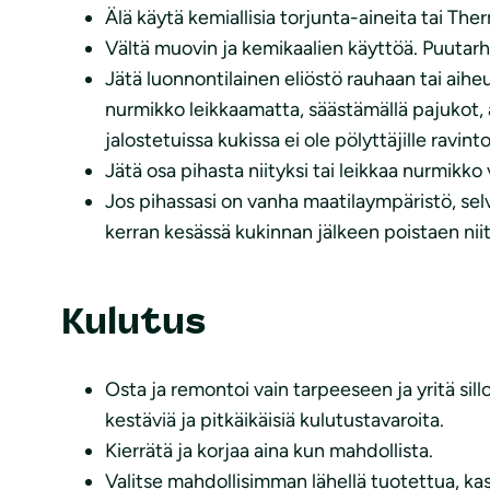
Älä käytä kemiallisia torjunta-aineita tai Th
Vältä muovin ja kemikaalien käyttöä. Puutar
Jätä luonnontilainen eliöstö rauhaan tai aiheut
nurmikko leikkaamatta, säästämällä pajukot, a
jalostetuissa kukissa ei ole pölyttäjille ravint
Jätä osa pihasta niityksi tai leikkaa nurmikko
Jos pihassasi on vanha maatilaympäristö, selv
kerran kesässä kukinnan jälkeen poistaen nii
Kulutus
Osta ja remontoi vain tarpeeseen ja yritä sil
kestäviä ja pitkäikäisiä kulutustavaroita.
Kierrätä ja korjaa aina kun mahdollista.
Valitse mahdollisimman lähellä tuotettua, ka