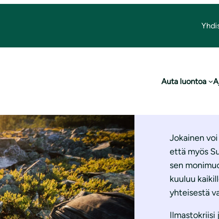
Yhdi
Kui
Auta luontoa
A
luo
Jokainen voi
että myös S
sen monimuot
kuuluu kaikil
yhteisestä 
Ilmastokriisi