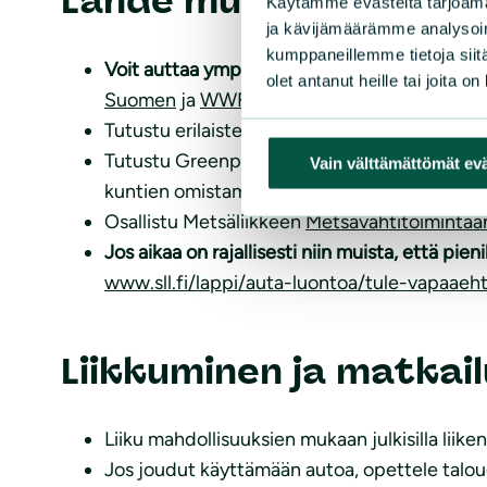
Lähde mukaan järjest
Käytämme evästeitä tarjoama
ja kävijämäärämme analysoim
kumppaneillemme tietoja siitä
Voit auttaa ympäristöjärjestöjen työtä tukema
olet antanut heille tai joita o
Suomen
ja
WWF
:n toimintaan.
Tutustu erilaisten kansanliikkeiden toimintaa
Tutustu Greenpeacen tekemään
Metsäaktiv
Vain välttämättömät ev
kuntien omistamiin metsiin ja niiden suojelu
Osallistu Metsäliikkeen
Metsävahtitoimintaa
Jos aikaa on rajallisesti niin muista, että 
www.sll.fi/lappi/auta-luontoa/tule-vapaaeht
Liikkuminen ja matkail
Liiku mahdollisuuksien mukaan julkisilla liike
Jos joudut käyttämään autoa, opettele taloud