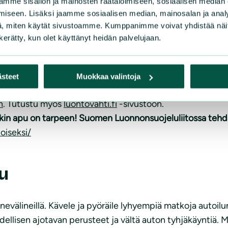
ötoimintaan
mme sisällön ja mainosten räätälöimiseen, sosiaalisen median
iseen. Lisäksi jaamme sosiaalisen median, mainosalan ja analy
, miten käytät sivustoamme. Kumppanimme voivat yhdistää näitä t
lla tai osallistumalla toimintaan.
Tutustu esimerkiksi Su
n kerätty, kun olet käyttänyt heidän palvelujaan.
n, esimerkiksi Kaivoskriittinen kansanliike ja Kaadetaan k
istin oppaaseen
sekä Suomen luonnonsuojeluliiton
Mets
ästeet
Muokkaa valintoja
un.
n
. Tutustu myös
luontovahti.fi
-sivustoon.
pienikin apu on tarpeen! Suomen Luonnonsuojeluliitossa te
oiseksi/
u
nnevälineillä. Kävele ja pyöräile lyhyempiä matkoja autoilun
ellisen ajotavan perusteet ja vältä auton tyhjäkäyntiä. M