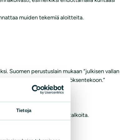
annattaa muiden tekemiä aloitteita.
si. Suomen perustuslain mukaan “julkisen vallan
inympäristöään koskevaan päätöksentekoon.”
Tietoja
tallisten vieraslajien torjuntatalkoita.