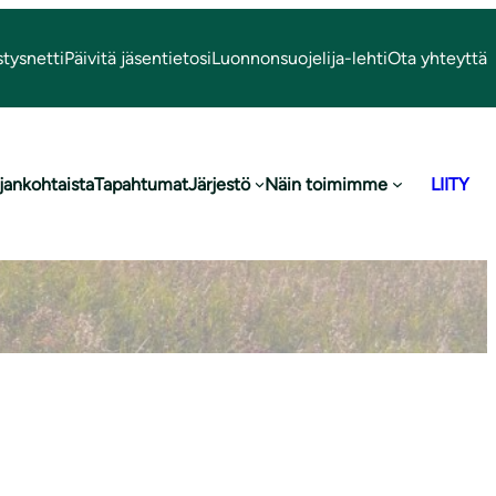
stysnetti
Päivitä jäsentietosi
Luonnonsuojelija-lehti
Ota yhteyttä
to
jankohtaista
Tapahtumat
Järjestö
Näin toimimme
LIITY