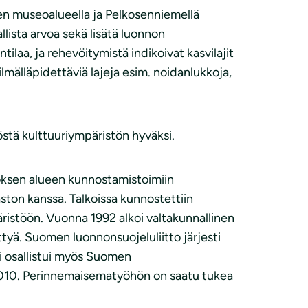
en museoalueella ja Pelkosenniemellä
ista arvoa sekä lisätä luonnon
ilaa, ja rehevöitymistä indikoivat kasvilajit
mälläpidettäviä lajeja esim. noidanlukkoja,
stä kulttuuriympäristön hyväksi.
otoksen alueen kunnostamistoimiin
ton kanssa. Talkoissa kunnostettiin
päristöön. Vuonna 1992 alkoi valtakunnallinen
tyä. Suomen luonnonsuojeluliitto järjesti
ri osallistui myös Suomen
2010. Perinnemaisematyöhön on saatu tukea