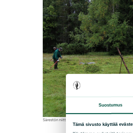
Suostumus
Särestön niittotalkoot 26.8.2017
Tämä sivusto käyttää eväste