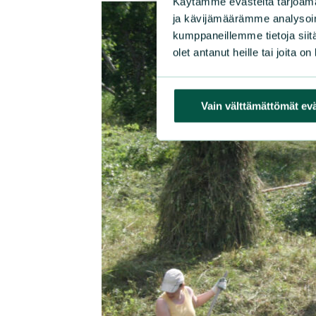
Käytämme evästeitä tarjoama
ja kävijämäärämme analysoim
kumppaneillemme tietoja siitä
olet antanut heille tai joita o
Vain välttämättömät ev