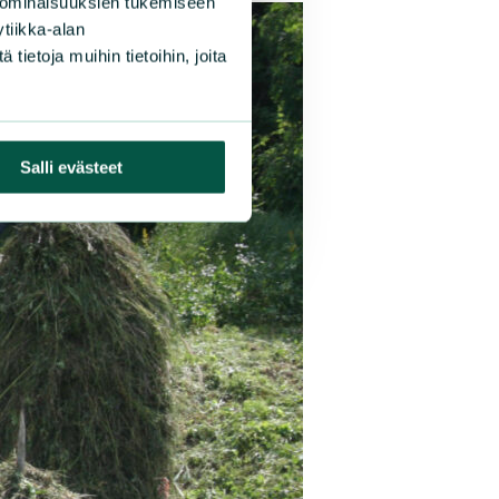
 ominaisuuksien tukemiseen
tiikka-alan
ietoja muihin tietoihin, joita
Salli evästeet