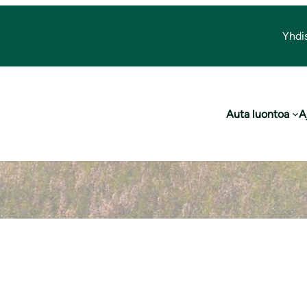
Yhdi
erinnemaisemahoi
Auta luontoa
A