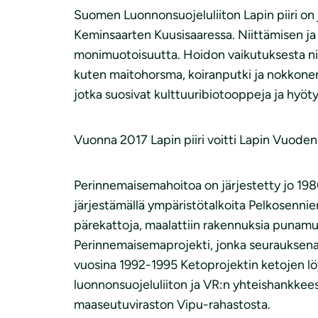
Suomen Luonnonsuojeluliiton Lapin piiri on
Keminsaarten Kuusisaaressa. Niittämisen ja 
monimuotoisuutta. Hoidon vaikutuksesta niukka
kuten maitohorsma, koiranputki ja nokkonen 
jotka suosivat kulttuuribiotooppeja ja hyöty
Vuonna 2017 Lapin piiri voitti Lapin Vuode
Perinnemaisemahoitoa on järjestetty jo 1980
järjestämällä ympäristötalkoita Pelkosenni
pärekattoja, maalattiin rakennuksia punamulla
Perinnemaisemaprojekti, jonka seurauksena p
vuosina 1992-1995 Ketoprojektin ketojen löy
luonnonsuojeluliiton ja VR:n yhteishankke
maaseutuviraston Vipu-rahastosta.