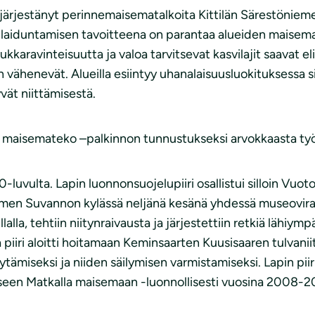
 järjestänyt perinnemaisematalkoita Kittilän Särestöniem
laiduntamisen tavoitteena on parantaa alueiden maisemall
ravinteisuutta ja valoa tarvitsevat kasvilajit saavat elint
vähenevät. Alueilla esiintyy uhanalaisuusluokituksessa sil
vät niittämisestä.
n maisemateko –palkinnon tunnustukseksi arvokkaasta työ
-luvulta. Lapin luonnonsuojelupiiri osallistui silloin Vu
emen Suvannon kylässä neljänä kesänä yhdessä museoviras
lla, tehtiin niitynraivausta ja järjestettiin retkiä lähiym
iiri aloitti hoitamaan Keminsaarten Kuusisaaren tulvaniit
tämiseksi ja niiden säilymisen varmistamiseksi. Lapin pii
eseen Matkalla maisemaan -luonnollisesti vuosina 2008-