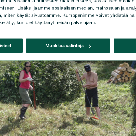
mme sisällön ja mainosten räätälöimiseen, sosiaalisen median
iseen. Lisäksi jaamme sosiaalisen median, mainosalan ja analy
, miten käytät sivustoamme. Kumppanimme voivat yhdistää näitä t
n kerätty, kun olet käyttänyt heidän palvelujaan.
ästeet
Muokkaa valintoja