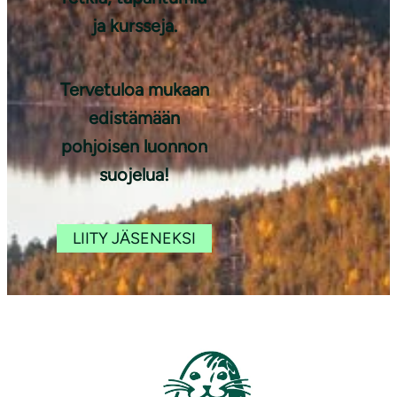
ja kursseja.
Tervetuloa mukaan
edistämään
pohjoisen luonnon
suojelua!
LIITY JÄSENEKSI