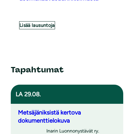
Lisää lausuntoja
Tapahtumat
LA 29.08.
Metsäjäniksistä kertova
dokumenttielokuva
Inarin Luonnonystävät ry.