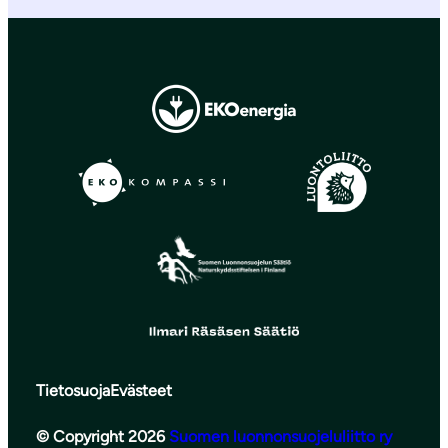
Tietosuoja
Evästeet
© Copyright 2026
Suomen luonnonsuojeluliitto ry