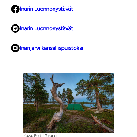
Inarin Luonnonystävät
Inarin Luonnonystävät
Inarijärvi kansallispuistoksi
Kuva: Pertti Turunen