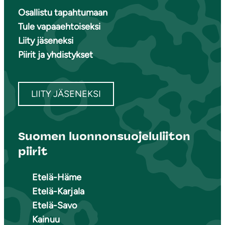
Osallistu tapahtumaan
Tule vapaaehtoiseksi
Liity jäseneksi
Piirit ja yhdistykset
LIITY JÄSENEKSI
Suomen luonnonsuojeluliiton
piirit
Etelä-Häme
Etelä-Karjala
Etelä-Savo
Kainuu