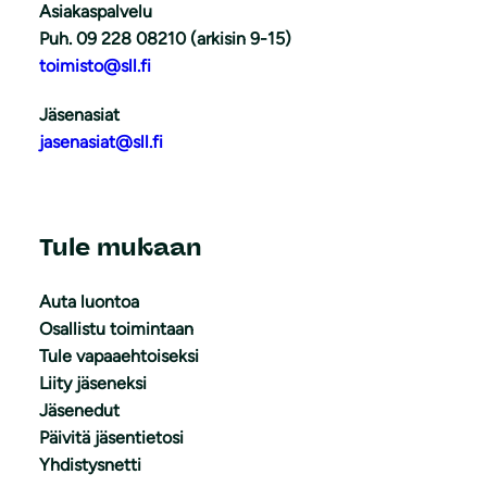
Asiakaspalvelu
Puh. 09 228 08210 (arkisin 9-15)
toimisto@sll.fi
Jäsenasiat
jasenasiat@sll.fi
Tule mukaan
Auta luontoa
Osallistu toimintaan
Tule vapaaehtoiseksi
Liity jäseneksi
Jäsenedut
Päivitä jäsentietosi
Yhdistysnetti