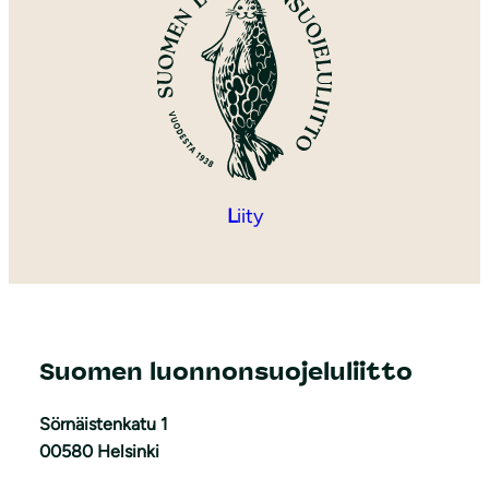
L
iity
Suomen luonnonsuojeluliitto
Sörnäistenkatu 1
00580 Helsinki