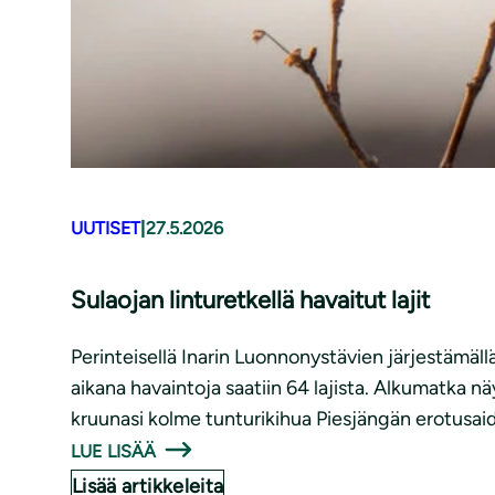
UUTISET
|
27.5.2026
Sulaojan linturetkellä havaitut lajit
Perinteisellä Inarin Luonnonystävien järjestämällä
aikana havaintoja saatiin 64 lajista. Alkumatka näy
kruunasi kolme tunturikihua Piesjängän erotusaid
LUE LISÄÄ
Lisää artikkeleita