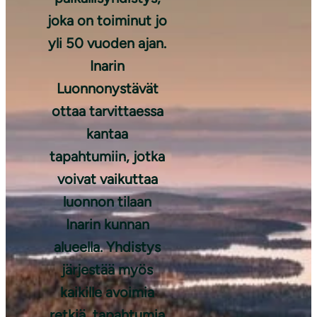
joka on toiminut jo
yli 50 vuoden ajan.
Inarin
Luonnonystävät
ottaa tarvittaessa
Inarijärvi. Kuva:
Pertti Turunen
kantaa
tapahtumiin, jotka
voivat vaikuttaa
luonnon tilaan
Inarin kunnan
alueella. Yhdistys
järjestää myös
kaikille avoimia
retkiä, tapahtumia