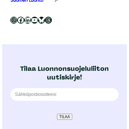
Suomen Luonto
Luonnonsuojeluliitto Instagramissa
Luonnonsuojeluliitto Facebookissa
Luonnonsuojeluliitto LinkedInissä
Luonnonsuojeluliiton YouTube-kanava
Luonnonsuojeluliitto Blueskyssa
Luonnonsuojeluliitto Threadsissa
Tilaa Luonnonsuojeluliiton
uutiskirje!
TILAA