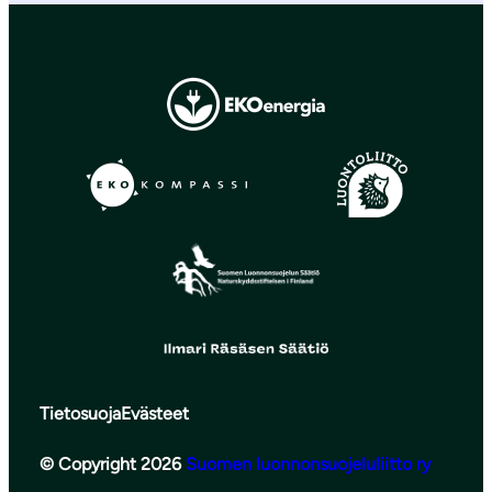
Tietosuoja
Evästeet
© Copyright 2026
Suomen luonnonsuojeluliitto ry