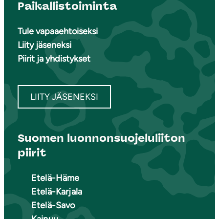
Paikallistoiminta
Tule vapaaehtoiseksi
Liity jäseneksi
Piirit ja yhdistykset
LIITY JÄSENEKSI
Suomen luonnonsuojeluliiton
piirit
Etelä-Häme
Etelä-Karjala
Etelä-Savo
Kainuu