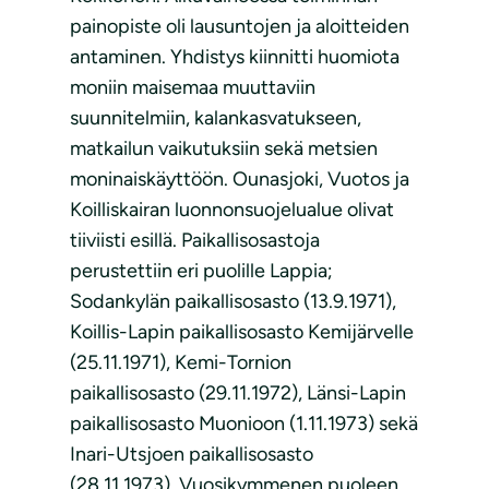
painopiste oli lausuntojen ja aloitteiden
antaminen. Yhdistys kiinnitti huomiota
moniin maisemaa muuttaviin
suunnitelmiin, kalankasvatukseen,
matkailun vaikutuksiin sekä metsien
moninaiskäyttöön. Ounasjoki, Vuotos ja
Koilliskairan luonnonsuojelualue olivat
tiiviisti esillä. Paikallisosastoja
perustettiin eri puolille Lappia;
Sodankylän paikallisosasto (13.9.1971),
Koillis-Lapin paikallisosasto Kemijärvelle
(25.11.1971), Kemi-Tornion
paikallisosasto (29.11.1972), Länsi-Lapin
paikallisosasto Muonioon (1.11.1973) sekä
Inari-Utsjoen paikallisosasto
(28.11.1973). Vuosikymmenen puoleen