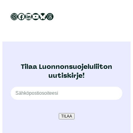
Luonnonsuojeluliitto Instagramissa
Luonnonsuojeluliitto Facebookissa
Luonnonsuojeluliitto LinkedInissä
Luonnonsuojeluliiton YouTube-kanava
Luonnonsuojeluliitto Blueskyssa
Luonnonsuojeluliitto Threadsissa
Tilaa Luonnonsuojeluliiton
uutiskirje!
TILAA