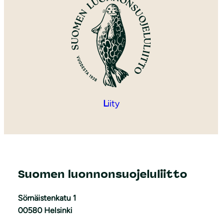
L
iity
Suomen luonnonsuojeluliitto
Sörnäistenkatu 1
00580 Helsinki