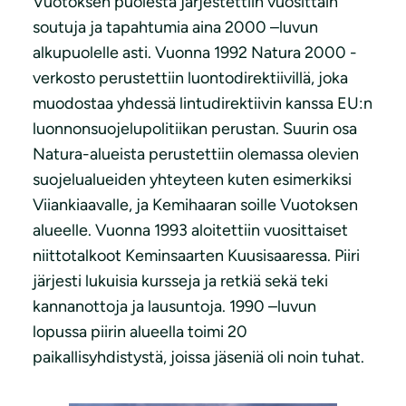
Vuotoksen puolesta järjestettiin vuosittain
soutuja ja tapahtumia aina 2000 –luvun
alkupuolelle asti. Vuonna 1992 Natura 2000 -
verkosto perustettiin luontodirektiivillä, joka
muodostaa yhdessä lintudirektiivin kanssa EU:n
luonnonsuojelupolitiikan perustan. Suurin osa
Natura-alueista perustettiin olemassa olevien
suojelualueiden yhteyteen kuten esimerkiksi
Viiankiaavalle, ja Kemihaaran soille Vuotoksen
alueelle. Vuonna 1993 aloitettiin vuosittaiset
niittotalkoot Keminsaarten Kuusisaaressa. Piiri
järjesti lukuisia kursseja ja retkiä sekä teki
kannanottoja ja lausuntoja. 1990 –luvun
lopussa piirin alueella toimi 20
paikallisyhdistystä, joissa jäseniä oli noin tuhat.