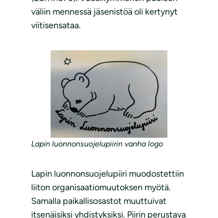
väliin mennessä jäsenistöä oli kertynyt
viitisensataa.
Lapin luonnonsuojelupiirin vanha logo
Lapin luonnonsuojelupiiri muodostettiin
liiton organisaatiomuutoksen myötä.
Samalla paikallisosastot muuttuivat
itsenäisiksi yhdistyksiksi. Piirin perustava