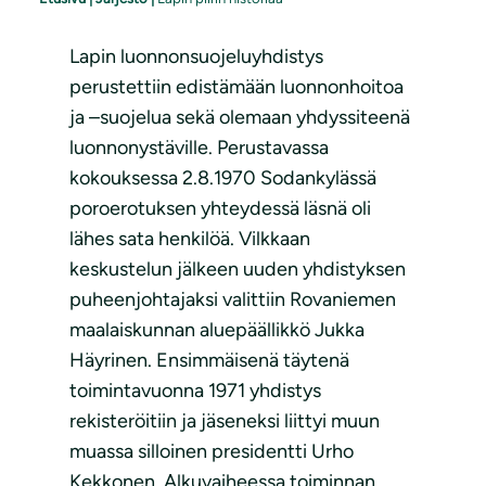
Lapin luonnonsuojeluyhdistys
perustettiin edistämään luonnonhoitoa
ja –suojelua sekä olemaan yhdyssiteenä
luonnonystäville. Perustavassa
kokouksessa 2.8.1970 Sodankylässä
poroerotuksen yhteydessä läsnä oli
lähes sata henkilöä. Vilkkaan
keskustelun jälkeen uuden yhdistyksen
puheenjohtajaksi valittiin Rovaniemen
maalaiskunnan aluepäällikkö Jukka
Häyrinen. Ensimmäisenä täytenä
toimintavuonna 1971 yhdistys
rekisteröitiin ja jäseneksi liittyi muun
muassa silloinen
presidentti Urho
Kekkonen. Alkuvaiheessa toiminnan