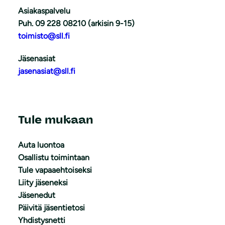
Asiakaspalvelu
Puh. 09 228 08210 (arkisin 9-15)
toimisto@sll.fi
Jäsenasiat
jasenasiat@sll.fi
Tule mukaan
Auta luontoa
Osallistu toimintaan
Tule vapaaehtoiseksi
Liity jäseneksi
Jäsenedut
Päivitä jäsentietosi
Yhdistysnetti