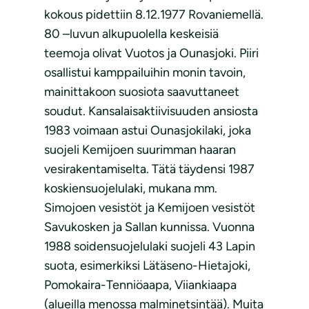
kokous pidettiin 8.12.1977 Rovaniemellä.
80 –luvun alkupuolella keskeisiä
teemoja olivat Vuotos ja Ounasjoki. Piiri
osallistui kamppailuihin monin tavoin,
mainittakoon suosiota saavuttaneet
soudut. Kansalaisaktiivisuuden ansiosta
1983 voimaan astui Ounasjokilaki, joka
suojeli Kemijoen suurimman haaran
vesirakentamiselta. Tätä täydensi 1987
koskiensuojelulaki, mukana mm.
Simojoen vesistöt ja Kemijoen vesistöt
Savukosken ja Sallan kunnissa. Vuonna
1988 soidensuojelulaki suojeli 43 Lapin
suota, esimerkiksi Lätäseno-Hietajoki,
Pomokaira-Tenniöaapa, Viiankiaapa
(alueilla menossa malminetsintää). Muita