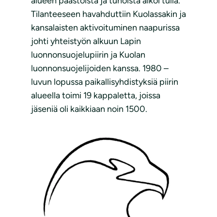
alueen päästöistä ja tuhoista alkoi tulla.
Tilanteeseen havahduttiin Kuolassakin ja
kansalaisten aktivoituminen naapurissa
johti yhteistyön alkuun Lapin
luonnonsuojelupiirin ja Kuolan
luonnonsuojelijoiden kanssa. 1980 –
luvun lopussa paikallisyhdistyksiä piirin
alueella toimi 19 kappaletta, joissa
jäseniä oli kaikkiaan noin 1500.