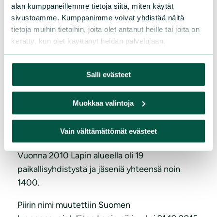
poikkeuslupapäätökselle Kemihaaran altaalle.
alan kumppaneillemme tietoja siitä, miten käytät
sivustoamme. Kumppanimme voivat yhdistää näitä
Rovaniemen kaupunki päätti kuitenkin vielä
tietoja muihin tietoihin, joita olet antanut heille tai joita on
valittaa päätöksestä. 2000 -luvulla järjestettiin
kerätty, kun olet käyttänyt heidän palvelujaan.
mielenosoituksia suunnitteilla olevaa
ydinvoimalaa vastaan. Kiista vanhoista metsistä
ja metsiensuojelusta jatkui. Taas soudettiin –
Salli evästeet
tällä kertaa Sierilän patohankkeen
ehkäisemiseksi. Ilmastonmuutos nousi
Muokkaa valintoja
keskusteluun ja osaksi mm.
vesienhoitosuunnitelmia. Kaivosbuumi tuotti
Vain välttämättömät evästeet
runsaasti keskustelua ja teetti paljon työtä.
Vuonna 2010 Lapin alueella oli 19
paikallisyhdistystä ja jäseniä yhteensä noin
1400.
Piirin nimi muutettiin Suomen