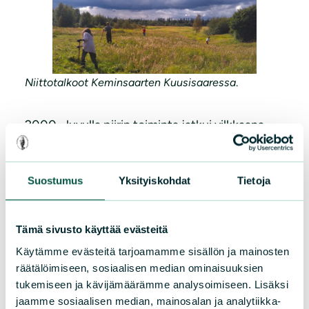
Niittotalkoot Keminsaarten Kuusisaaressa
.
2000 –luvulla piirin toiminta jatkui vilkkaana.
Vuonna 2002 saatiin Korkeimman hallinto-
oikeuden Vuotos-päätös, jossa se hylkäsi
Suostumus
Yksityiskohdat
Tietoja
Kemijoki Oy:n hakemuksen rakentaa tekoallas
Kemihaaran suot -Natura-alueelle. Kiista
Vuotoksesta kuitenkin jatkui, kun hanketta
Tämä sivusto käyttää evästeitä
lähdettiin viemään tulvasuojelun merkeissä
Käytämme evästeitä tarjoamamme sisällön ja mainosten
monitoimiallasnimikkeellä. 2018 saatiin
räätälöimiseen, sosiaalisen median ominaisuuksien
Valtioneuvoston Vuotos-päätös, jossa se
tukemiseen ja kävijämäärämme analysoimiseen. Lisäksi
hylkäsi Lapin liiton hakemuksen Natura-
jaamme sosiaalisen median, mainosalan ja analytiikka-