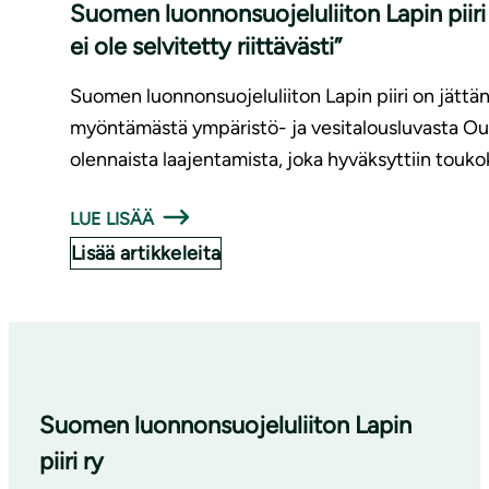
Suomen luonnonsuojeluliiton Lapin piiri
ei ole selvitetty riittävästi”
Suomen luonnonsuojeluliiton Lapin piiri on jättä
myöntämästä ympäristö- ja vesitalousluvasta O
olennaista laajentamista, joka hyväksyttiin touk
LUE LISÄÄ
Lisää artikkeleita
Suomen luonnonsuojeluliiton Lapin
piiri ry