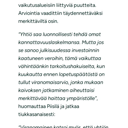
vaikutusalueisiin liittyviä puutteita.
Arviointia vaadittiin täydennettäväksi
merkittäviltä osin.
“Yhtiö saa luonnollisesti tehdä omat
kannattavuuslaskelmansa. Mutta jos
se sanoo julkisuudessa investoinnin
kaatuneen veroihin, tämä vaikuttaa
vähintäänkin tarkoitushakuiselta, kun
kuukautta ennen lopetuspäätöstä on
tullut viranomaisarvio, jonka mukaan
kaivoksen jatkaminen aiheuttaisi
merkittävää haittaa ympäristölle”
,
huomauttaa Piisilä ja jatkaa
tiukkasanaisesti:
“Viranomainen katsoi myös, että yhtiön