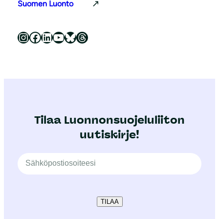
Suomen Luonto
Luonnonsuojeluliitto Instagramissa
Luonnonsuojeluliitto Facebookissa
Luonnonsuojeluliitto LinkedInissä
Luonnonsuojeluliiton YouTube-kanava
Luonnonsuojeluliitto Blueskyssa
Luonnonsuojeluliitto Threadsissa
Tilaa Luonnonsuojeluliiton
uutiskirje!
TILAA