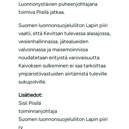
Luonnonystävien puheenjohtajana
toimiva Piisilä jatkaa.
Suomen luonnonsuojeluliiton Lapin piiri
vaatii, että Kevitsan tulevassa alasajossa,
vesienhallinnassa, jätealueiden
valvonnassa ja maisemoinnissa
noudatetaan erityistä varovaisuutta.
Kaivoksen sulkeminen ei saa tarkoittaa
ympäristövastuiden siirtämistä tuleville
sukupolville.
Lisätiedot:
Sisli Piisilä
toiminnanjohtaja
Suomen luonnonsuojeluliiton Lapin piiri
ry