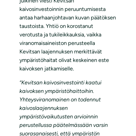
julkinen viesti Kevitsan
kaivosinvestoinnin peruuntumisesta
antaa harhaanjohtavan kuvan päätöksen
taustoista. Yhtiö on korostanut
verotusta ja tukileikkauksia, vaikka
viranomaisaineiston perusteella
Kevitsan laajennuksen merkittävät
ympäristöhaitat olivat keskeinen este
kaivoksen jatkamiselle.
“Kevitsan kaivosinvestointi kaatui
kaivoksen ympäristöhaittoihin.
Yhteysviranomainen on todennut
kaivoslaajennuksen
ympäristövaikutusten arvioinnin
perustellussa päätelmässään varsin
suorasanaisesti, että ympäristön