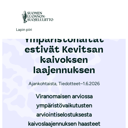
S
i
Etusivu
|
Ajankohtaista
|
Ympäristöhaitat estivät Kevitsan kaivoksen laajennuksen
i
r
Lapin piiri
Ympäristöhaitat
r
y
estivät Kevitsan
s
kaivoksen
i
laajennuksen
s
ä
Ajankohtaista
,
Tiedotteet
–
1.6.2026
l
t
Viranomaisen arviossa
ö
ympäristövaikutusten
ö
arviointiselostuksesta
n
kaivoslaajennuksen haasteet