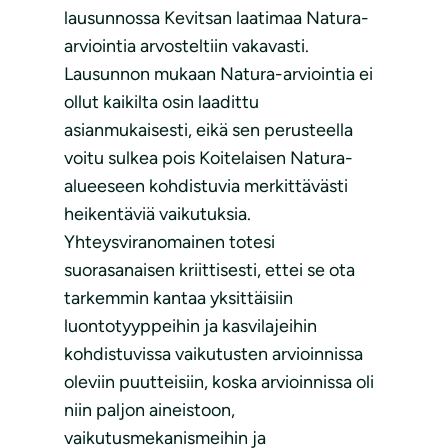
lausunnossa Kevitsan laatimaa Natura-
arviointia arvosteltiin vakavasti.
Lausunnon mukaan Natura-arviointia ei
ollut kaikilta osin laadittu
asianmukaisesti, eikä sen perusteella
voitu sulkea pois Koitelaisen Natura-
alueeseen kohdistuvia merkittävästi
heikentäviä vaikutuksia.
Yhteysviranomainen totesi
suorasanaisen kriittisesti, ettei se ota
tarkemmin kantaa yksittäisiin
luontotyyppeihin ja kasvilajeihin
kohdistuvissa vaikutusten arvioinnissa
oleviin puutteisiin, koska arvioinnissa oli
niin paljon aineistoon,
vaikutusmekanismeihin ja