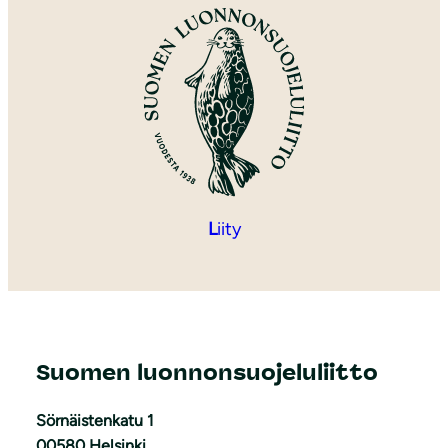
L
iity
Suomen luonnonsuojeluliitto
Sörnäistenkatu 1
00580 Helsinki