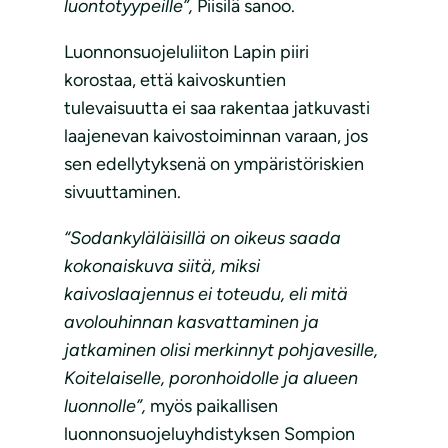
luontotyypeille”,
Piisilä sanoo.
Luonnonsuojeluliiton Lapin piiri
korostaa, että kaivoskuntien
tulevaisuutta ei saa rakentaa jatkuvasti
laajenevan kaivostoiminnan varaan, jos
sen edellytyksenä on ympäristöriskien
sivuuttaminen.
“Sodankyläläisillä on oikeus saada
kokonaiskuva siitä, miksi
kaivoslaajennus ei toteudu, eli mitä
avolouhinnan kasvattaminen ja
jatkaminen olisi merkinnyt pohjavesille,
Koitelaiselle, poronhoidolle ja alueen
luonnolle”,
myös paikallisen
luonnonsuojeluyhdistyksen Sompion