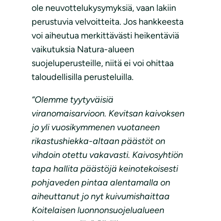
ole neuvottelukysymyksiä, vaan lakiin
perustuvia velvoitteita. Jos hankkeesta
voi aiheutua merkittävästi heikentäviä
vaikutuksia Natura-alueen
suojeluperusteille, niitä ei voi ohittaa
taloudellisilla perusteluilla.
“Olemme tyytyväisiä
viranomaisarvioon. Kevitsan kaivoksen
jo yli vuosikymmenen vuotaneen
rikastushiekka-altaan päästöt on
vihdoin otettu vakavasti. Kaivosyhtiön
tapa hallita päästöjä keinotekoisesti
pohjaveden pintaa alentamalla on
aiheuttanut jo nyt kuivumishaittaa
Koitelaisen luonnonsuojelualueen