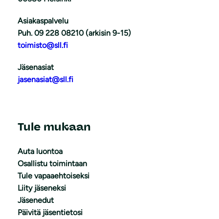
Asiakaspalvelu
Puh. 09 228 08210 (arkisin 9-15)
toimisto@sll.fi
Jäsenasiat
jasenasiat@sll.fi
Tule mukaan
Auta luontoa
Osallistu toimintaan
Tule vapaaehtoiseksi
Liity jäseneksi
Jäsenedut
Päivitä jäsentietosi