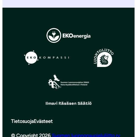
Tietosuoja
Evästeet
© Copyright 2026
Suomen luonnonsuojeluliitto ry