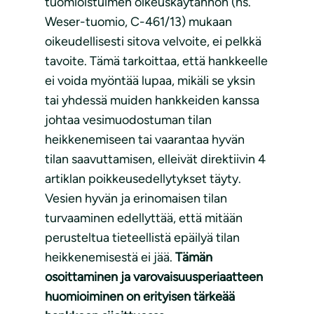
tuomioistuimen oikeuskäytännön (ns.
Weser-tuomio, C-461/13) mukaan
oikeudellisesti sitova velvoite, ei pelkkä
tavoite. Tämä tarkoittaa, että hankkeelle
ei voida myöntää lupaa, mikäli se yksin
tai yhdessä muiden hankkeiden kanssa
johtaa vesimuodostuman tilan
heikkenemiseen tai vaarantaa hyvän
tilan saavuttamisen, elleivät direktiivin 4
artiklan poikkeusedellytykset täyty.
Vesien hyvän ja erinomaisen tilan
turvaaminen edellyttää, että mitään
perusteltua tieteellistä epäilyä tilan
heikkenemisestä ei jää.
Tämän
osoittaminen ja varovaisuusperiaatteen
huomioiminen on erityisen tärkeää