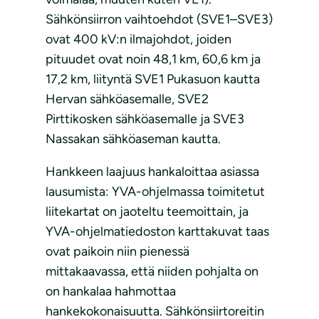
Sähkönsiirron vaihtoehdot (SVE1–SVE3)
ovat 400 kV:n ilmajohdot, joiden
pituudet ovat noin 48,1 km, 60,6 km ja
17,2 km, liityntä SVE1 Pukasuon kautta
Hervan sähköasemalle, SVE2
Pirttikosken sähköasemalle ja SVE3
Nassakan sähköaseman kautta.
Hankkeen laajuus hankaloittaa asiassa
lausumista: YVA-ohjelmassa toimitetut
liitekartat on jaoteltu teemoittain, ja
YVA-ohjelmatiedoston karttakuvat taas
ovat paikoin niin pienessä
mittakaavassa, että niiden pohjalta on
on hankalaa hahmottaa
hankekokonaisuutta. Sähkönsiirtoreitin