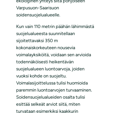
ekologinen yhteys siitä pohjoiseen
Varpusuon-Saarisuon
soidensuojelualueelle.
Kun vain 110 metrin päähän lähimmästä
suojelualueesta suunnitellaan
sijoitettavaksi 350 m
kokonaiskorkeuteen nousevia
voimalayksiköitä, voidaan sen arvioida
todennäköisesti heikentävän
suojelualueen luontoarvoja, joiden
vuoksi kohde on suojeltu.
Voimalasijoittelussa tulisi huomioida
paremmin luontoarvojen turvaaminen.
Soidensuojelualueiden osalta tulisi
esittää selkeät arviot siitä, miten
turvataan esimerkiksi kaakkurin