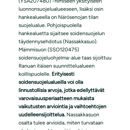
(YSA207480) -nimiseen yksityiseen
luonnonsuojelualueeseen, lisäksi osin
hankealueella on Närösenojan tilan
suojelualue. Pohjoispuolella
hankealuetta sijaitsee soidensuojelun
täydennysehdotus (Nassakkasuo).
Mämmisuon (SSO120475)
soidensuojeluohjelma-alue taas sijoittuu
Ranuan itäisen suunnittelualueen
koillispuolelle.
Erityisesti
soidensuojelualueilla voi olla
linnustollisia arvoja, jotka edellyttävät
varovaisuusperiaatteen mukaista
vaikutusten arviointia ja vaihtoehtojen
uudelleensijoittelua.
Nassakkasuon
osalta tulee arvioida, miten turvataan