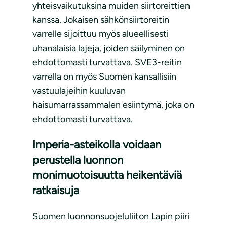
yhteisvaikutuksina muiden siirtoreittien
kanssa. Jokaisen sähkönsiirtoreitin
varrelle sijoittuu myös alueellisesti
uhanalaisia lajeja, joiden säilyminen on
ehdottomasti turvattava. SVE3-reitin
varrella on myös Suomen kansallisiin
vastuulajeihin kuuluvan
haisumarrassammalen esiintymä, joka on
ehdottomasti turvattava.
Imperia-asteikolla voidaan
perustella luonnon
monimuotoisuutta heikentäviä
ratkaisuja
Suomen luonnonsuojeluliiton Lapin piiri