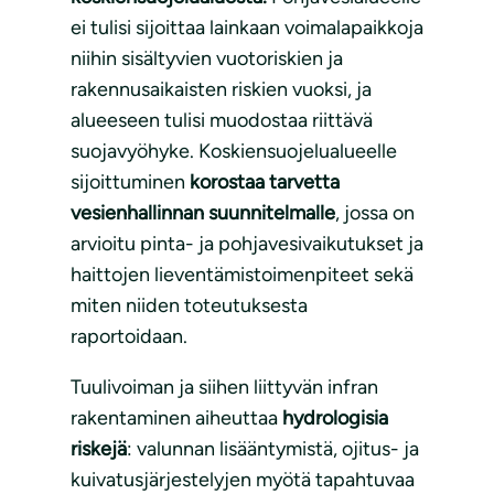
ei tulisi sijoittaa lainkaan voimalapaikkoja
niihin sisältyvien vuotoriskien ja
rakennusaikaisten riskien vuoksi, ja
alueeseen tulisi muodostaa riittävä
suojavyöhyke. Koskiensuojelualueelle
sijoittuminen
korostaa tarvetta
vesienhallinnan suunnitelmalle
, jossa on
arvioitu pinta- ja pohjavesivaikutukset ja
haittojen lieventämistoimenpiteet sekä
miten niiden toteutuksesta
raportoidaan.
Tuulivoiman ja siihen liittyvän infran
rakentaminen aiheuttaa
hydrologisia
riskejä
: valunnan lisääntymistä, ojitus- ja
kuivatusjärjestelyjen myötä tapahtuvaa