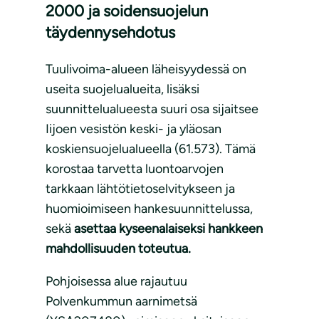
2000 ja soidensuojelun
täydennysehdotus
Tuulivoima-alueen läheisyydessä on
useita suojelualueita, lisäksi
suunnittelualueesta suuri osa sijaitsee
Iijoen vesistön keski- ja yläosan
koskiensuojelualueella (61.573). Tämä
korostaa tarvetta luontoarvojen
tarkkaan lähtötietoselvitykseen ja
huomioimiseen hankesuunnittelussa,
sekä
asettaa kyseenalaiseksi hankkeen
mahdollisuuden toteutua.
Pohjoisessa alue rajautuu
Polvenkummun aarnimetsä