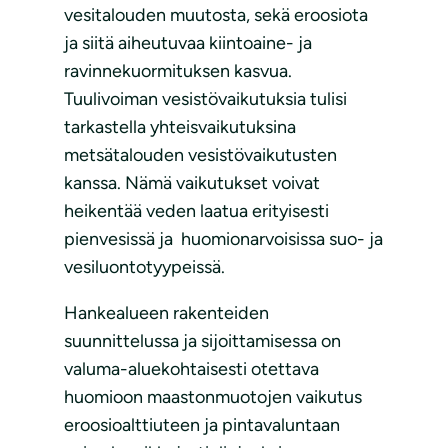
vesitalouden muutosta, sekä eroosiota
ja siitä aiheutuvaa kiintoaine- ja
ravinnekuormituksen kasvua.
Tuulivoiman vesistövaikutuksia tulisi
tarkastella yhteisvaikutuksina
metsätalouden vesistövaikutusten
kanssa. Nämä vaikutukset voivat
heikentää veden laatua erityisesti
pienvesissä ja huomionarvoisissa suo- ja
vesiluontotyypeissä.
Hankealueen rakenteiden
suunnittelussa ja sijoittamisessa on
valuma-aluekohtaisesti otettava
huomioon maastonmuotojen vaikutus
eroosioalttiuteen ja pintavaluntaan