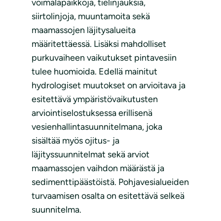
voimalapaikkoja, tielinjauksia,
siirtolinjoja, muuntamoita sekä
maamassojen läjitysalueita
määritettäessä. Lisäksi mahdolliset
purkuvaiheen vaikutukset pintavesiin
tulee huomioida. Edellä mainitut
hydrologiset muutokset on arvioitava ja
esitettävä ympäristövaikutusten
arviointiselostuksessa erillisenä
vesienhallintasuunnitelmana, joka
sisältää myös ojitus- ja
läjityssuunnitelmat sekä arviot
maamassojen vaihdon määrästä ja
sedimenttipäästöistä. Pohjavesialueiden
turvaamisen osalta on esitettävä selkeä
suunnitelma.