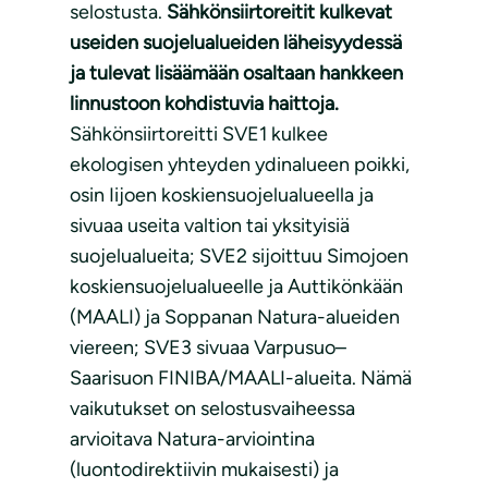
selostusta.
Sähkönsiirtoreitit kulkevat
useiden suojelualueiden läheisyydessä
ja tulevat lisäämään osaltaan hankkeen
linnustoon kohdistuvia haittoja.
Sähkönsiirtoreitti SVE1 kulkee
ekologisen yhteyden ydinalueen poikki,
osin Iijoen koskiensuojelualueella ja
sivuaa useita valtion tai yksityisiä
suojelualueita; SVE2 sijoittuu Simojoen
koskiensuojelualueelle ja Auttikönkään
(MAALI) ja Soppanan Natura-alueiden
viereen; SVE3 sivuaa Varpusuo–
Saarisuon FINIBA/MAALI-alueita. Nämä
vaikutukset on selostusvaiheessa
arvioitava Natura-arviointina
(luontodirektiivin mukaisesti) ja