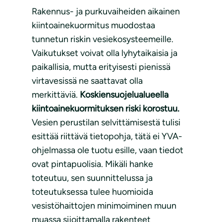
Rakennus- ja purkuvaiheiden aikainen
kiintoainekuormitus muodostaa
tunnetun riskin vesiekosysteemeille.
Vaikutukset voivat olla lyhytaikaisia ja
paikallisia, mutta erityisesti pienissä
virtavesissä ne saattavat olla
merkittäviä.
Koskiensuojelualueella
kiintoainekuormituksen riski korostuu.
Vesien perustilan selvittämisestä tulisi
esittää riittävä tietopohja, tätä ei YVA-
ohjelmassa ole tuotu esille, vaan tiedot
ovat pintapuolisia. Mikäli hanke
toteutuu, sen suunnittelussa ja
toteutuksessa tulee huomioida
vesistöhaittojen minimoiminen muun
muassa sijoittamalla rakenteet