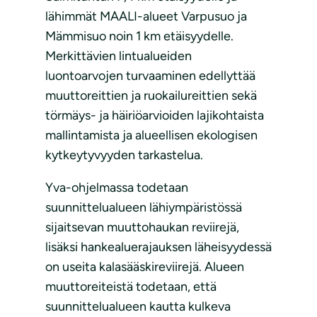
lähimmät MAALI-alueet Varpusuo ja
Mämmisuo noin 1 km etäisyydelle.
Merkittävien lintualueiden
luontoarvojen turvaaminen edellyttää
muuttoreittien ja ruokailureittien sekä
törmäys- ja häiriöarvioiden lajikohtaista
mallintamista ja alueellisen ekologisen
kytkeytyvyyden tarkastelua.
Yva-ohjelmassa todetaan
suunnittelualueen lähiympäristössä
sijaitsevan muuttohaukan reviirejä,
lisäksi hankealuerajauksen läheisyydessä
on useita kalasääskireviirejä. Alueen
muuttoreiteistä todetaan, että
suunnittelualueen kautta kulkeva