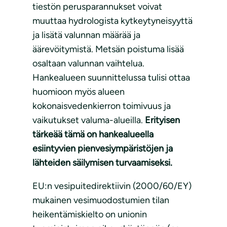
tiestön perusparannukset voivat
muuttaa hydrologista kytkeytyneisyyttä
ja lisätä valunnan määrää ja
äärevöitymistä. Metsän poistuma lisää
osaltaan valunnan vaihtelua.
Hankealueen suunnittelussa tulisi ottaa
huomioon myös alueen
kokonaisvedenkierron toimivuus ja
vaikutukset valuma-alueilla.
Erityisen
tärkeää tämä on hankealueella
esiintyvien pienvesiympäristöjen ja
lähteiden säilymisen turvaamiseksi.
EU:n vesipuitedirektiivin (2000/60/EY)
mukainen vesimuodostumien tilan
heikentämiskielto on unionin