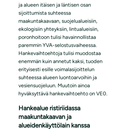
ja alueen itäisen ja läntisen osan
sijoittumista suhteessa
maakuntakaavaan, suojelualueisiin,
ekologisiin yhteyksiin, lintualueisiin,
poronhoitoon tulisi havainnollistaa
paremmin YVA-selostusvaiheessa.
Hankevaihtoehtoja tulisi muodostaa
enemmän kuin annetut kaksi, tuoden
erityisesti esille voimalasijoittelun
suhteessa alueen luontoarvoihin ja
vesiensuojeluun. Muutoin ainoa
hyväksyttävä hankevaihtoehto on VE0.
Hankealue ristiriidassa
maakuntakaavan ja
alueidenkäyttölain kanssa