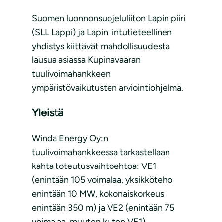
Suomen luonnonsuojeluliiton Lapin piiri
(SLL Lappi) ja Lapin lintutieteellinen
yhdistys kiittävät mahdollisuudesta
lausua asiassa Kupinavaaran
tuulivoimahankkeen
ympäristövaikutusten arviointiohjelma.
Yleistä
Winda Energy Oy:n
tuulivoimahankkeessa tarkastellaan
kahta toteutusvaihtoehtoa: VE1
(enintään 105 voimalaa, yksikköteho
enintään 10 MW, kokonaiskorkeus
enintään 350 m) ja VE2 (enintään 75
voimalaa, muuten kuten VE1).