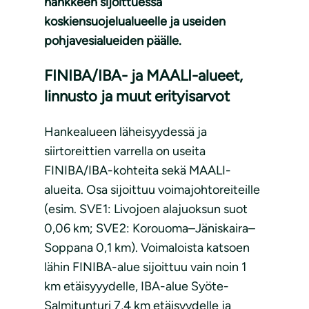
hankkeen sijoittuessa
koskiensuojelualueelle ja useiden
pohjavesialueiden päälle.
FINIBA/IBA- ja MAALI-alueet,
linnusto ja muut erityisarvot
Hankealueen läheisyydessä ja
siirtoreittien varrella on useita
FINIBA/IBA-kohteita sekä MAALI-
alueita. Osa sijoittuu voimajohtoreiteille
(esim. SVE1: Livojoen alajuoksun suot
0,06 km; SVE2: Korouoma–Jäniskaira–
Soppana 0,1 km). Voimaloista katsoen
lähin FINIBA-alue sijoittuu vain noin 1
km etäisyyydelle, IBA-alue Syöte-
Salmitunturi 7,4 km etäisyydelle ja