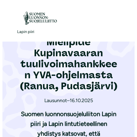
S
i
Etusivu
|
Ajankohtaista
|
Mielipide Kupinavaaran tuulivoimahankkeen YVA-ohjelmasta (Ranua, Pudasjärvi)
i
r
Lapin piiri
Mielipide
r
y
Kupinavaaran
s
tuulivoimahankkee
i
n YVA-ohjelmasta
s
ä
(Ranua, Pudasjärvi)
l
t
Lausunnot
–
16.10.2025
ö
Suomen luonnonsuojeluliiton Lapin
ö
piiri ja Lapin lintutieteellinen
n
yhdistys katsovat, että