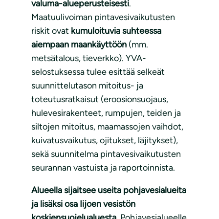
valuma-alueperusteisesti
.
Maatuulivoiman pintavesivaikutusten
riskit ovat
kumuloituvia suhteessa
aiempaan maankäyttöön
(mm.
metsätalous, tieverkko). YVA-
selostuksessa tulee esittää selkeät
suunnittelutason mitoitus- ja
toteutusratkaisut (eroosionsuojaus,
hulevesirakenteet, rumpujen, teiden ja
siltojen mitoitus, maamassojen vaihdot,
kuivatusvaikutus, ojitukset, läjitykset),
sekä suunnitelma pintavesivaikutusten
seurannan vastuista ja raportoinnista.
Alueella sijaitsee useita pohjavesialueita
ja lisäksi osa Iijoen vesistön
koskiensuojelualuesta.
Pohjavesialueelle