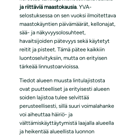
ja riittäviä maastokausia
. YVA-
selostuksessa on sen vuoksi ilmoitettava
maastokäyntien päivämäärät, kellonajat,
sää- ja näkyvyysolosuhteet,
havaitsijoiden pätevyys sekä käytetyt
reitit ja pisteet. Tämä pätee kaikkiin
luontoselvityksiin, mutta on erityisen
tärkeää linnustoarvioissa.
Tiedot alueen muusta lintulajistosta
ovat puutteelliset ja erityisesti alueen
soiden lajistoa tulee selvittää
perusteellisesti, sillä suuri voimalahanke
voi aiheuttaa häiriö- ja
välttämiskäyttäytymistä laajalla alueella
ja heikentää alueellista luonnon