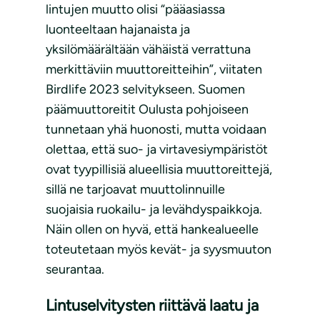
lintujen muutto olisi “pääasiassa
luonteeltaan hajanaista ja
yksilömäärältään vähäistä verrattuna
merkittäviin muuttoreitteihin”, viitaten
Birdlife 2023 selvitykseen. Suomen
päämuuttoreitit Oulusta pohjoiseen
tunnetaan yhä huonosti, mutta voidaan
olettaa, että suo- ja virtavesiympäristöt
ovat tyypillisiä alueellisia muuttoreittejä,
sillä ne tarjoavat muuttolinnuille
suojaisia ruokailu- ja levähdyspaikkoja.
Näin ollen on hyvä, että hankealueelle
toteutetaan myös kevät- ja syysmuuton
seurantaa.
Lintuselvitysten riittävä laatu ja