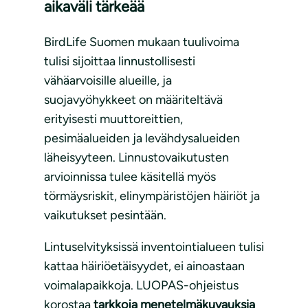
aikaväli tärkeää
BirdLife Suomen mukaan tuulivoima
tulisi sijoittaa linnustollisesti
vähäarvoisille alueille, ja
suojavyöhykkeet on määriteltävä
erityisesti muuttoreittien,
pesimäalueiden ja levähdysalueiden
läheisyyteen. Linnustovaikutusten
arvioinnissa tulee käsitellä myös
törmäysriskit, elinympäristöjen häiriöt ja
vaikutukset pesintään.
Lintuselvityksissä inventointialueen tulisi
kattaa häiriöetäisyydet, ei ainoastaan
voimalapaikkoja. LUOPAS-ohjeistus
korostaa
tarkkoja menetelmäkuvauksia