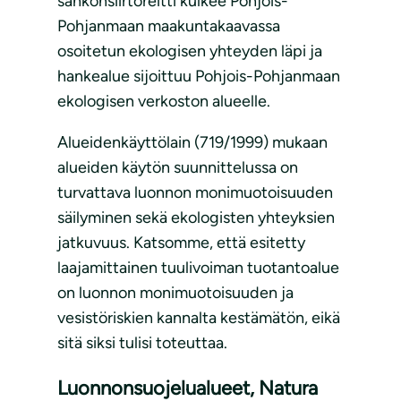
sähkönsiirtoreitti kulkee Pohjois-
Pohjanmaan maakuntakaavassa
osoitetun ekologisen yhteyden läpi ja
hankealue sijoittuu Pohjois-Pohjanmaan
ekologisen verkoston alueelle.
Alueidenkäyttölain (719/1999) mukaan
alueiden käytön suunnittelussa on
turvattava luonnon monimuotoisuuden
säilyminen sekä ekologisten yhteyksien
jatkuvuus. Katsomme, että esitetty
laajamittainen tuulivoiman tuotantoalue
on luonnon monimuotoisuuden ja
vesistöriskien kannalta kestämätön, eikä
sitä siksi tulisi toteuttaa.
Luonnonsuojelualueet, Natura