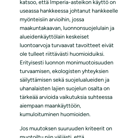
katsoo, että Imperia-asteikon käyttö on
useassa hankkeessa johtanut hankkeelle
myönteisiin arvioihin, jossa
maakuntakaavan, luonnonsuojelulain ja
alueidenkäyttölain keskeiset
luontoarvoja turvaavat tavoitteet eivät
ole tulleet riittävästi huomioiduiksi.
Erityisesti luonnon monimuotoisuuden
turvaamisen, ekologisten yhteyksien
säilyttämisen sekä suojelualueiden ja
uhanalaisten lajien suojelun osalta on
tärkeää arvioida vaikutuksia suhteessa
aiempaan maankäyttöön,
kumuloituminen huomioiden.
Jos muutoksen suuruuden kriteerit on
muotoiltu niin väljästi, että