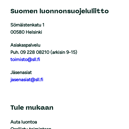
Suomen luonnonsuojeluliitto
Sörnäistenkatu 1
00580 Helsinki
Asiakaspalvelu
Puh. 09 228 08210 (arkisin 9-15)
toimisto@sll.fi
Jäsenasiat
jasenasiat@sll.fi
Tule mukaan
Auta luontoa