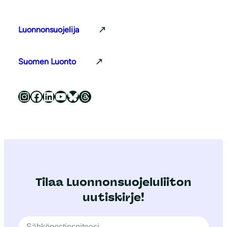
Luonnonsuojelija
Suomen Luonto
Luonnonsuojeluliitto Instagramissa
Luonnonsuojeluliitto Facebookissa
Luonnonsuojeluliitto LinkedInissä
Luonnonsuojeluliiton YouTube-kanava
Luonnonsuojeluliitto Blueskyssa
Luonnonsuojeluliitto Threadsissa
Tilaa Luonnonsuojeluliiton
uutiskirje!