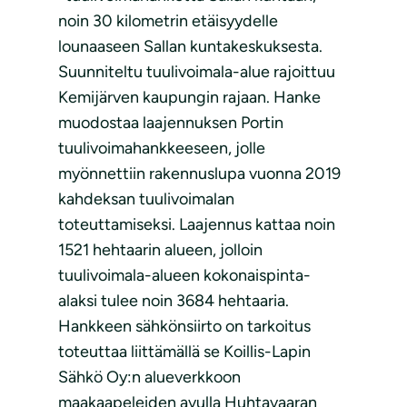
noin 30 kilometrin etäisyydelle
lounaaseen Sallan kuntakeskuksesta.
Suunniteltu tuulivoimala-alue rajoittuu
Kemijärven kaupungin rajaan. Hanke
muodostaa laajennuksen Portin
tuulivoimahankkeeseen, jolle
myönnettiin rakennuslupa vuonna 2019
kahdeksan tuulivoimalan
toteuttamiseksi. Laajennus kattaa noin
1521 hehtaarin alueen, jolloin
tuulivoimala-alueen kokonaispinta-
alaksi tulee noin 3684 hehtaaria.
Hankkeen sähkönsiirto on tarkoitus
toteuttaa liittämällä se Koillis-Lapin
Sähkö Oy:n alueverkkoon
maakaapeleiden avulla Huhtavaaran