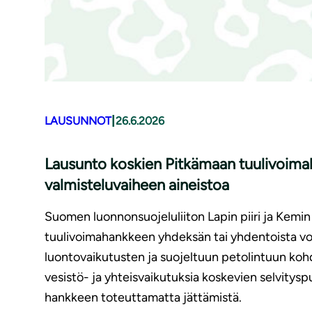
|
LAUSUNNOT
26.6.2026
Lausunto koskien Pitkämaan tuulivoima
valmisteluvaiheen aineistoa
Suomen luonnonsuojeluliiton Lapin piiri ja Kemi
tuulivoimahankkeen yhdeksän tai yhdentoista voi
luontovaikutusten ja suojeltuun petolintuun kohd
vesistö- ja yhteisvaikutuksia koskevien selvitys
hankkeen toteuttamatta jättämistä.