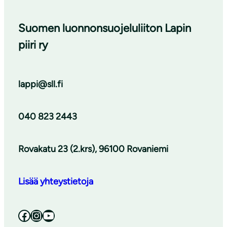
Suomen luonnonsuojeluliiton Lapin
piiri ry
lappi@sll.fi
040 823 2443
Rovakatu 23 (2.krs), 96100 Rovaniemi
Lisää yhteystietoja
Facebook
Instagram
YouTube