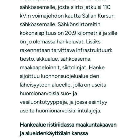
sähköasemalle, josta siirto jatkuisi 110
kV:n voimajohdon kautta Sallan Kursun
sähköasemalle. Sähkönsiirtoreitin
kokonaispituus on 20,9 kilometriä ja sille
on jo olemassa hankeluvat. Lisäksi
rakennetaan tarvittava infrastruktuuri:
tiestö, akkualue, sähköasema,
maakaapeloinnit, siirtolinjat. Hanke
sijoittuu luonnonsuojelualueiden
läheisyyteen alueelle, jolla on useita
huomionarvoisia suo- ja
vesiluontotyyppejä, ja jossa esiintyy
useita huomionarvoisia lintulajeja.
Hankealue ristiriidassa maakuntakaavan
ja alueidenkäyttölain kanssa