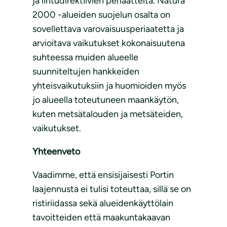
ja lintudirektiivien periaatteita. Natura
2000 -alueiden suojelun osalta on
sovellettava varovaisuusperiaatetta ja
arvioitava vaikutukset kokonaisuutena
suhteessa muiden alueelle
suunniteltujen hankkeiden
yhteisvaikutuksiin ja huomioiden myös
jo alueella toteutuneen maankäytön,
kuten metsätalouden ja metsäteiden,
vaikutukset.
Yhteenveto
Vaadimme, että ensisijaisesti Portin
laajennusta ei tulisi toteuttaa, sillä se on
ristiriidassa sekä alueidenkäyttölain
tavoitteiden että maakuntakaavan