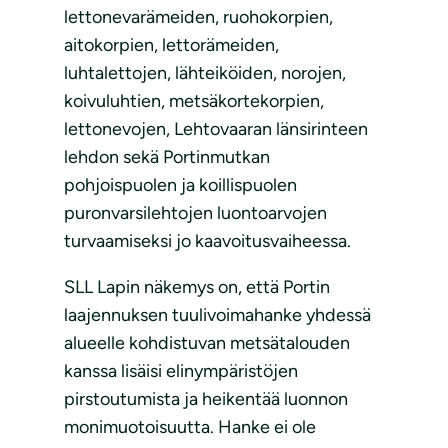
lettonevarämeiden, ruohokorpien,
aitokorpien, lettorämeiden,
luhtalettojen, lähteiköiden, norojen,
koivuluhtien, metsäkortekorpien,
lettonevojen, Lehtovaaran länsirinteen
lehdon sekä Portinmutkan
pohjoispuolen ja koillispuolen
puronvarsilehtojen luontoarvojen
turvaamiseksi jo kaavoitusvaiheessa.
SLL Lapin näkemys on, että Portin
laajennuksen tuulivoimahanke yhdessä
alueelle kohdistuvan metsätalouden
kanssa lisäisi elinympäristöjen
pirstoutumista ja heikentää luonnon
monimuotoisuutta. Hanke ei ole