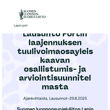
S
i
Etusivu
|
Ajankohtaista
|
Lausunto Portin laajennuksen tuulivoimaosayleiskaavan osallistumis- ja arviointisuunnitelmasta
i
r
Lapin piiri
Lausunto Portin
r
y
laajennuksen
s
tuulivoimaosayleis
i
kaavan
s
ä
osallistumis- ja
l
arviointisuunnitel
t
masta
ö
ö
Ajankohtaista
,
Lausunnot
–
29.8.2025
n
Suomen luonnonsuojeluliiton Lapin