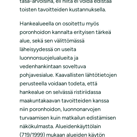
tasa-arvoisina, eli niitä ei voida edistää
toisten tavoitteiden kustannuksella.
Hankealueella on osoitettu myös
poronhoidon kannalta erityisen tärkeä
alue, sekä sen välittömässä
läheisyydessä on useita
luonnonsuojelualueita ja
vedenhankintaan soveltuva
pohjavesialue. Kaavallisten lähtötietojen
perusteella voidaan todeta, että
hankealue on selvässä ristiriidassa
maakuntakaavan tavoitteiden kanssa
niin poronhoidon, luonnonarvojen
turvaamisen kuin matkailun edistämisen
näkökulmasta. Alueidenkäyttölain
(719/1999) mukaan alueiden käytön