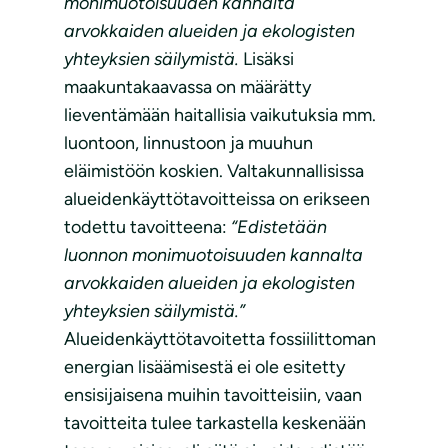
monimuotoisuuden kannalta
arvokkaiden alueiden ja ekologisten
yhteyksien säilymistä.
Lisäksi
maakuntakaavassa on määrätty
lieventämään haitallisia vaikutuksia mm.
luontoon, linnustoon ja muuhun
eläimistöön koskien. Valtakunnallisissa
alueidenkäyttötavoitteissa on erikseen
todettu tavoitteena:
“Edistetään
luonnon monimuotoisuuden kannalta
arvokkaiden alueiden ja ekologisten
yhteyksien säilymistä.”
Alueidenkäyttötavoitetta fossiilittoman
energian lisäämisestä ei ole esitetty
ensisijaisena muihin tavoitteisiin, vaan
tavoitteita tulee tarkastella keskenään