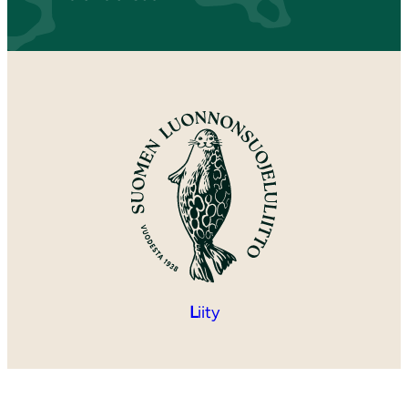
L
iity