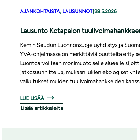
|
AJANKOHTAISTA
, 
LAUSUNNOT
28.5.2026
Lausunto Kotapalon tuulivoimahankkeen
Kemin Seudun Luonnonsuojeluyhdistys ja Suomen 
YVA-ohjelmassa on merkittäviä puutteita erityises
Luontoarvoiltaan monimuotoiselle alueelle sijoit
jatkosuunnittelua, mukaan lukien ekologiset yht
vaikutukset muiden tuulivoimahankkeiden kanss
LUE LISÄÄ
Lisää artikkeleita