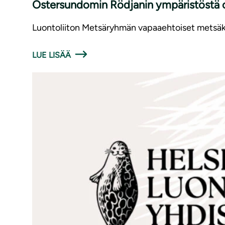
Östersundomin Rödjanin ympäristöstä o
Luontoliiton Metsäryhmän vapaaehtoiset metsäka
LUE LISÄÄ