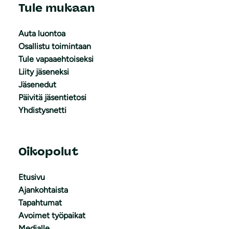
Tule mukaan
Auta luontoa
Osallistu toimintaan
Tule vapaaehtoiseksi
Liity jäseneksi
Jäsenedut
Päivitä jäsentietosi
Yhdistysnetti
Oikopolut
Etusivu
Ajankohtaista
Tapahtumat
Avoimet työpaikat
Medialle