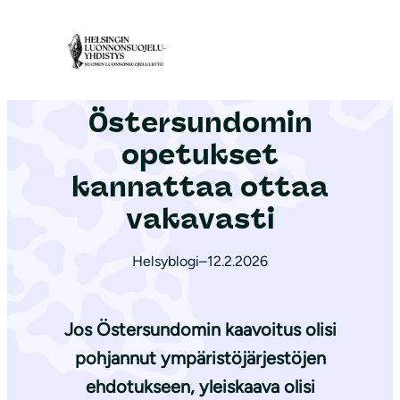
S
i
Etusivu
|
Ajankohtaista
|
Östersundomin opetukset kannattaa ottaa vakavasti
i
r
Östersundomin
r
y
opetukset
s
kannattaa ottaa
i
vakavasti
s
ä
Helsyblogi
–
12.2.2026
l
t
ö
Jos Östersundomin kaavoitus olisi
ö
pohjannut ympäristöjärjestöjen
n
ehdotukseen, yleiskaava olisi