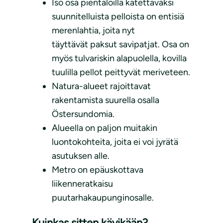
Iso osa pientaloilla katettavaksi
suunnitelluista pelloista on entisiä
merenlahtia, joita nyt
täyttävät paksut savipatjat. Osa on
myös tulvariskin alapuolella, kovilla
tuulilla pellot peittyvät meriveteen.
Natura-alueet rajoittavat
rakentamista suurella osalla
Östersundomia.
Alueella on paljon muitakin
luontokohteita, joita ei voi jyrätä
asutuksen alle.
Metro on epäuskottava
liikenneratkaisu
puutarhakaupunginosalle.
Kuinkas sitten kävikään?