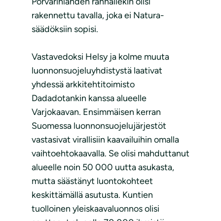
Porvarinlahden rannallekin olisi
rakennettu tavalla, joka ei Natura-
säädöksiin sopisi.
Vastavedoksi Helsy ja kolme muuta
luonnonsuojeluyhdistystä laativat
yhdessä arkkitehtitoimisto
Dadadotankin kanssa alueelle
Varjokaavan. Ensimmäisen kerran
Suomessa luonnonsuojelujärjestöt
vastasivat virallisiin kaavailuihin omalla
vaihtoehtokaavalla. Se olisi mahduttanut
alueelle noin 50 000 uutta asukasta,
mutta säästänyt luontokohteet
keskittämällä asutusta. Kuntien
tuolloinen yleiskaavaluonnos olisi