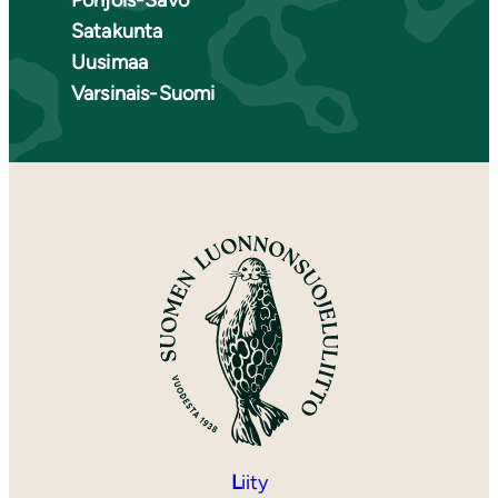
Pohjois-Savo
Satakunta
Uusimaa
Varsinais-Suomi
L
iity