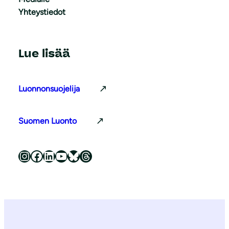
Yhteystiedot
Lue lisää
Luonnonsuojelija
Suomen Luonto
Luonnonsuojeluliitto Instagramissa
Luonnonsuojeluliitto Facebookissa
Luonnonsuojeluliitto LinkedInissä
Luonnonsuojeluliiton YouTube-kanava
Luonnonsuojeluliitto Blueskyssa
Luonnonsuojeluliitto Threadsissa