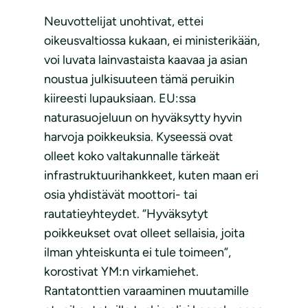
Neuvottelijat unohtivat, ettei
oikeusvaltiossa kukaan, ei ministerikään,
voi luvata lainvastaista kaavaa ja asian
noustua julkisuuteen tämä peruikin
kiireesti lupauksiaan. EU:ssa
naturasuojeluun on hyväksytty hyvin
harvoja poikkeuksia. Kyseessä ovat
olleet koko valtakunnalle tärkeät
infrastruktuurihankkeet, kuten maan eri
osia yhdistävät moottori- tai
rautatieyhteydet. “Hyväksytyt
poikkeukset ovat olleet sellaisia, joita
ilman yhteiskunta ei tule toimeen”,
korostivat YM:n virkamiehet.
Rantatonttien varaaminen muutamille