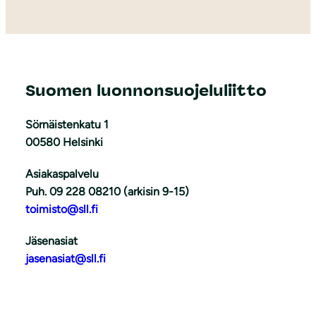
Suomen luonnonsuojeluliitto
Sörnäistenkatu 1
00580 Helsinki
Asiakaspalvelu
Puh. 09 228 08210 (arkisin 9-15)
toimisto@sll.fi
Jäsenasiat
jasenasiat@sll.fi