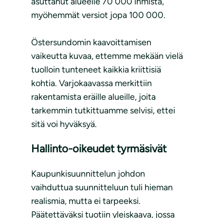
asuttanut alueelle 70 000 ihmistä,
myöhemmät versiot jopa 100 000.
Östersundomin kaavoittamisen
vaikeutta kuvaa, ettemme mekään vielä
tuolloin tunteneet kaikkia kriittisiä
kohtia. Varjokaavassa merkittiin
rakentamista eräille alueille, joita
tarkemmin tutkittuamme selvisi, ettei
sitä voi hyväksyä.
Hallinto-oikeudet tyrmäsivät
Kaupunkisuunnittelun johdon
vaihduttua suunnitteluun tuli hieman
realismia, mutta ei tarpeeksi.
Päätettäväksi tuotiin yleiskaava, jossa