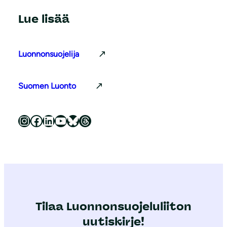
Lue lisää
Luonnonsuojelija
Suomen Luonto
Luonnonsuojeluliitto Instagramissa
Luonnonsuojeluliitto Facebookissa
Luonnonsuojeluliitto LinkedInissä
Luonnonsuojeluliiton YouTube-kanava
Luonnonsuojeluliitto Blueskyssa
Luonnonsuojeluliitto Threadsissa
Tilaa Luonnonsuojeluliiton
uutiskirje!