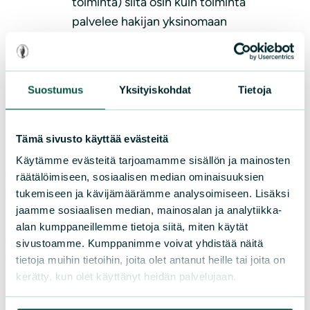
toiminta) siltä osin kuin toiminta
palvelee hakijan yksinomaan
yleishyödyllistä toimintaa
Käytämme lahjoitusvaroja muun muassa
Suostumus
Yksityiskohdat
Tietoja
esitteiden ja muiden materiaalien
Tämä sivusto käyttää evästeitä
paino- ja hankintakuluihin
Käytämme evästeitä tarjoamamme sisällön ja mainosten
markkinointi- ja matkakuluihin
räätälöimiseen, sosiaalisen median ominaisuuksien
palkkioihin ja palkkoihin
tukemiseen ja kävijämäärämme analysoimiseen. Lisäksi
tapahtumien, projektien ja
jaamme sosiaalisen median, mainosalan ja analytiikka-
talkoiden järjestämiseen
alan kumppaneillemme tietoja siitä, miten käytät
sivustoamme. Kumppanimme voivat yhdistää näitä
tarvittaviin ruoka-, tarvike- ja
tietoja muihin tietoihin, joita olet antanut heille tai joita on
kalustehankintoihin sekä laite-,
kerätty, kun olet käyttänyt heidän palvelujaan.
kaluste- ja tapahtumatilavuokriin
siltä osin kuin edellä mainitut