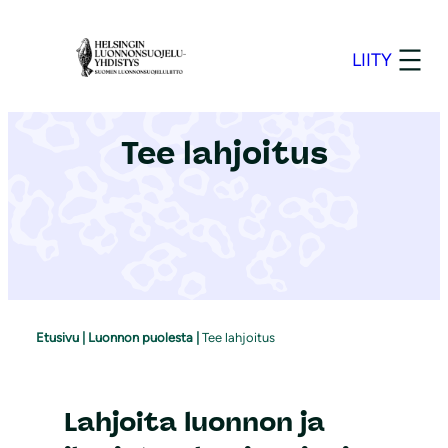
S
i
LIITY
i
r
r
Tee lahjoitus
y
s
i
s
ä
l
t
Etusivu
|
Luonnon puolesta
|
Tee lahjoitus
ö
ö
n
Lahjoita luonnon ja