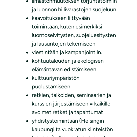
ilmastonmuutoksen torjuntatoimiin
ja luonnon hiilivarastojen suojeluun
kaavoitukseen liittyvään
toimintaan, kuten esimerkiksi
luontoselvitysten, suojeluesitysten
ja lausuntojen tekemiseen
viestintään ja kampanjointiin.
kohtuutalouden ja ekologisen
elämäntavan edistämiseen
kulttuuriympäristön
puolustamiseen
retkien, talkoiden, seminaarien ja
kurssien järjestämiseen = kaikille
avoimet retket ja tapahtumat
yhdistystoimintaan (Helsingin
kaupungilta vuokratun kiinteistön