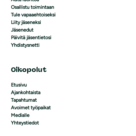
Osallistu toimintaan
Tule vapaaehtoiseksi
Liity jäseneksi
Jäsenedut
Päivitä jäsentietosi
Yhdistysnetti
Oikopolut
Etusivu
Ajankohtaista
Tapahtumat
Avoimet työpaikat
Medialle
Yhteystiedot