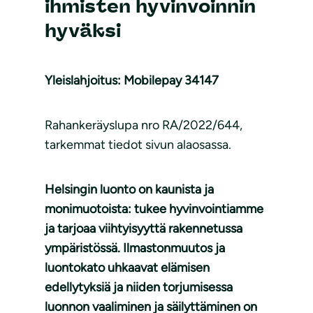
ihmisten hyvinvoinnin
hyväksi
Yleislahjoitus: Mobilepay 34147
Rahankeräyslupa nro RA/2022/644,
tarkemmat tiedot sivun alaosassa.
Helsingin luonto on kaunista ja
monimuotoista: tukee hyvinvointiamme
ja tarjoaa viihtyisyyttä rakennetussa
ympäristössä. Ilmastonmuutos ja
luontokato uhkaavat elämisen
edellytyksiä ja niiden torjumisessa
luonnon vaaliminen ja säilyttäminen on