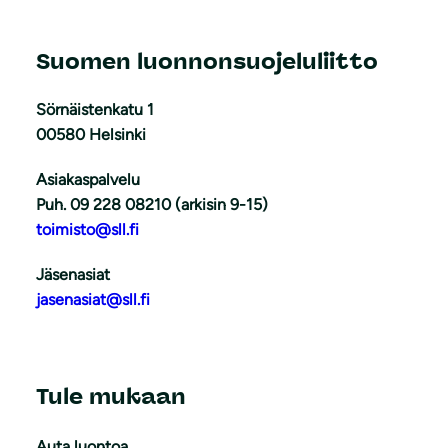
Suomen luonnonsuojeluliitto
Sörnäistenkatu 1
00580 Helsinki
Asiakaspalvelu
Puh. 09 228 08210 (arkisin 9-15)
toimisto@sll.fi
Jäsenasiat
jasenasiat@sll.fi
Tule mukaan
Auta luontoa