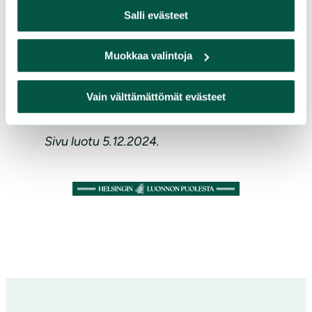
kustannukset aiheutuvat
Salli evästeet
yksinomaan yleishyödyllisestä
toiminnasta.
Muokkaa valintoja
Lisätietoja: helsy(ät)sll.fi
Vain välttämättömät evästeet
Sivu luotu 5.12.2024.