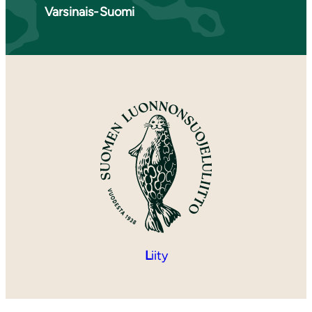
Varsinais-Suomi
L
iity