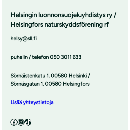
Helsingin luonnonsuojeluyhdistys ry /
Helsingfors naturskyddsförening rf
helsy@sll.fi
puhelin / telefon
050 3011 633
Sörnäistenkatu 1, 00580 Helsinki /
Sörnäsgatan 1, 00580 Helsingfors
Lisää yhteystietoja
Facebook
Instagram
TikTok