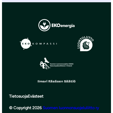
Tietosuoja
Evästeet
© Copyright 2026
Suomen luonnonsuojeluliitto ry