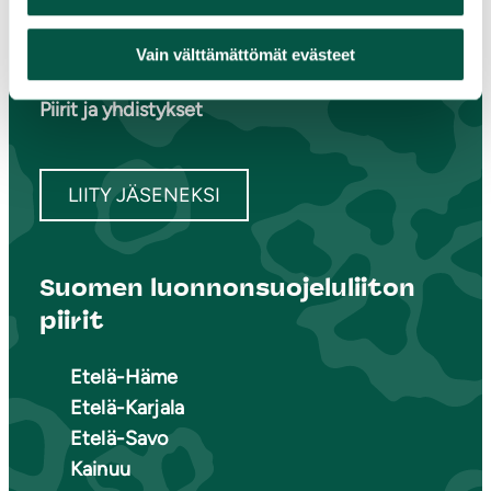
Osallistu tapahtumaan
Tule vapaaehtoiseksi
Vain välttämättömät evästeet
Liity jäseneksi
Piirit ja yhdistykset
LIITY JÄSENEKSI
Suomen luonnonsuojeluliiton
piirit
Etelä-Häme
Etelä-Karjala
Etelä-Savo
Kainuu