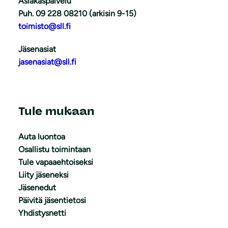
Asiakaspalvelu
Puh. 09 228 08210 (arkisin 9-15)
toimisto@sll.fi
Jäsenasiat
jasenasiat@sll.fi
Tule mukaan
Auta luontoa
Osallistu toimintaan
Tule vapaaehtoiseksi
Liity jäseneksi
Jäsenedut
Päivitä jäsentietosi
Yhdistysnetti