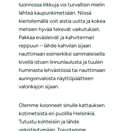
luonnossa liikkuja voi turvallisin mielin
lähteä kaupunkimetsään. Niissä
kiertelemällä voit aistia uutta ja kokea
metsien hyvää tekevät vaikutukset.
Pakkaa eväsleivät ja kahvitermari
reppuun – lähde kahvilan sijaan
nauttimaan esimerkiksi sammaleisella
kivellä istuen linnunlaulusta ja tuulen
huminasta lehvästössä tai nauttimaan
auringonvalosta näyttöpäätteen
valonkajon sijaan.
Olemme koonneet sinulle kattauksen
kotimetsistä eri puolilla Helsinkiä.
Tutustu kohteisiin ja lähde
virkistäytymään. Toivotamme