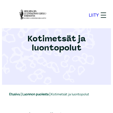
S
i
LIITY
i
r
r
Kotimetsät ja
y
luontopolut
s
i
s
ä
l
t
ö
Etusivu
|
Luonnon puolesta
|
Kotimetsät ja luontopolut
ö
n