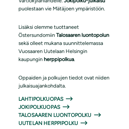
Vartiokylänlahdelle.
Jokipolku-julkaisu
puolestaan vie Mätäjoen ympäristöön.
Lisäksi olemme tuottaneet
Östersundomiin
Talosaaren luontopolun
sekä olleet mukana suunnittelemassa
Vuosaaren Uutelaan Helsingin
kaupungin
herppipolkua
.
Oppaiden ja polkujen tiedot ovat niiden
julkaisuajankohdalta.
LAHTIPOLKUOPAS
JOKIPOLKUOPAS
TALOSAAREN LUONTOPOLKU
UUTELAN HERPPIPOLKU