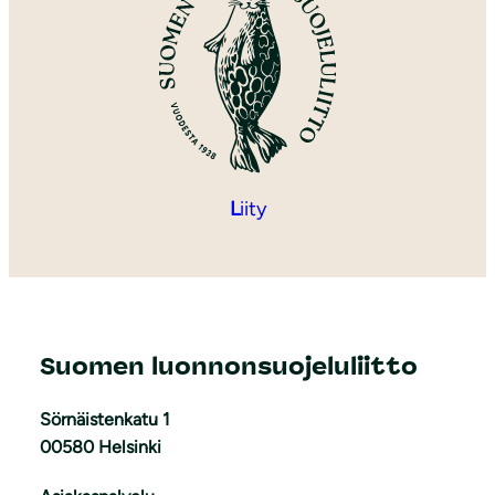
L
iity
Suomen luonnonsuojeluliitto
Sörnäistenkatu 1
00580 Helsinki