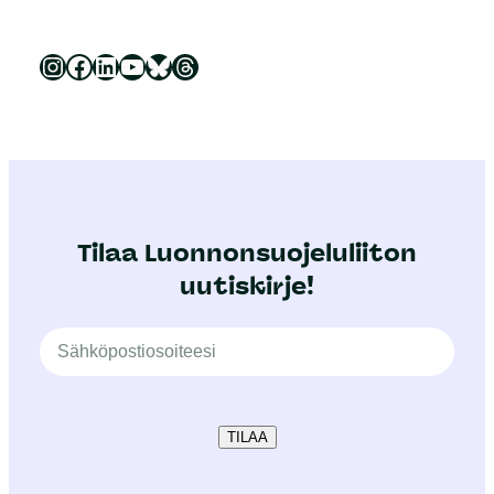
Luonnonsuojeluliitto Instagramissa
Luonnonsuojeluliitto Facebookissa
Luonnonsuojeluliitto LinkedInissä
Luonnonsuojeluliiton YouTube-kanava
Luonnonsuojeluliitto Blueskyssa
Luonnonsuojeluliitto Threadsissa
Tilaa Luonnonsuojeluliiton
uutiskirje!
TILAA