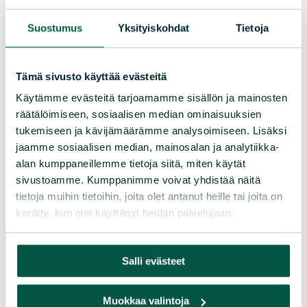
puhelin / telefon
050 3011 633
Suostumus
Yksityiskohdat
Tietoja
Sörnäistenkatu 1, 00580 Helsinki /
Sörnäsgatan 1, 00580 Helsingfors
Tämä sivusto käyttää evästeitä
Käytämme evästeitä tarjoamamme sisällön ja mainosten
räätälöimiseen, sosiaalisen median ominaisuuksien
Lisää yhteystietoja
tukemiseen ja kävijämäärämme analysoimiseen. Lisäksi
jaamme sosiaalisen median, mainosalan ja analytiikka-
Facebook
Instagram
TikTok
alan kumppaneillemme tietoja siitä, miten käytät
sivustoamme. Kumppanimme voivat yhdistää näitä
tietoja muihin tietoihin, joita olet antanut heille tai joita on
kerätty, kun olet käyttänyt heidän palvelujaan.
Salli evästeet
Paikallistoiminta
Muokkaa valintoja