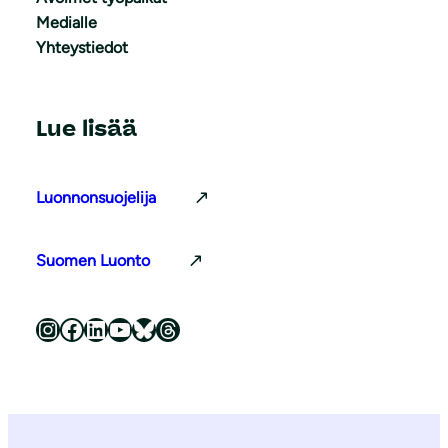
Medialle
Yhteystiedot
Lue lisää
Luonnonsuojelija
Suomen Luonto
Luonnonsuojeluliitto Instagramissa
Luonnonsuojeluliitto Facebookissa
Luonnonsuojeluliitto LinkedInissä
Luonnonsuojeluliiton YouTube-kanava
Luonnonsuojeluliitto Blueskyssa
Luonnonsuojeluliitto Threadsissa