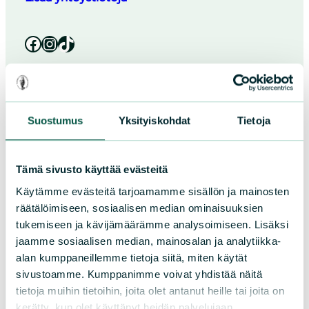
Facebook
Instagram
TikTok
Suostumus
Yksityiskohdat
Tietoja
Paikallistoiminta
Tämä sivusto käyttää evästeitä
Käytämme evästeitä tarjoamamme sisällön ja mainosten
Osallistu tapahtumaan
räätälöimiseen, sosiaalisen median ominaisuuksien
Tule vapaaehtoiseksi
tukemiseen ja kävijämäärämme analysoimiseen. Lisäksi
Liity jäseneksi
jaamme sosiaalisen median, mainosalan ja analytiikka-
Piirit ja yhdistykset
alan kumppaneillemme tietoja siitä, miten käytät
sivustoamme. Kumppanimme voivat yhdistää näitä
tietoja muihin tietoihin, joita olet antanut heille tai joita on
LIITY JÄSENEKSI
kerätty, kun olet käyttänyt heidän palvelujaan.