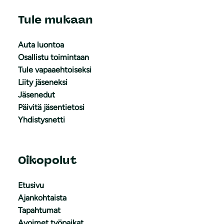
Tule mukaan
Auta luontoa
Osallistu toimintaan
Tule vapaaehtoiseksi
Liity jäseneksi
Jäsenedut
Päivitä jäsentietosi
Yhdistysnetti
Oikopolut
Etusivu
Ajankohtaista
Tapahtumat
Avoimet työpaikat