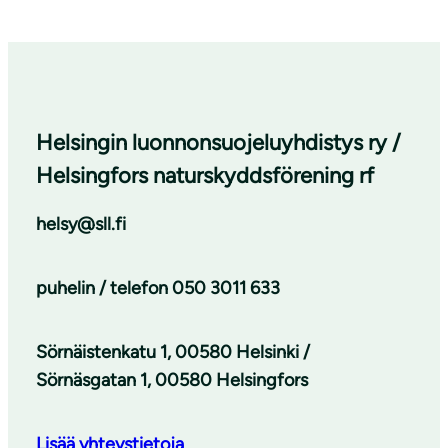
Helsingin luonnonsuojeluyhdistys ry /
Helsingfors naturskyddsförening rf
helsy@sll.fi
puhelin / telefon
050 3011 633
Sörnäistenkatu 1, 00580 Helsinki /
Sörnäsgatan 1, 00580 Helsingfors
Lisää yhteystietoja