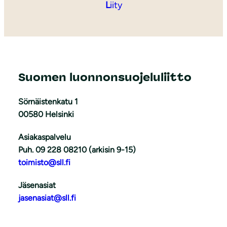
L
iity
Suomen luonnonsuojeluliitto
Sörnäistenkatu 1
00580 Helsinki
Asiakaspalvelu
Puh. 09 228 08210 (arkisin 9-15)
toimisto@sll.fi
Jäsenasiat
jasenasiat@sll.fi