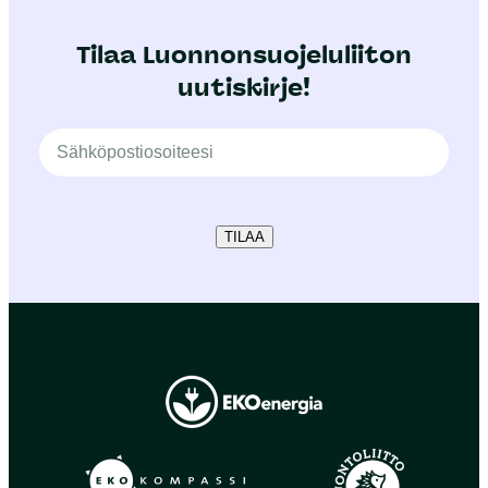
Tilaa Luonnonsuojeluliiton
uutiskirje!
TILAA