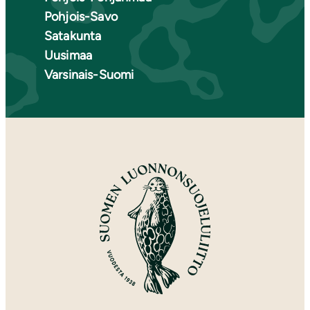
Pohjois-Savo
Satakunta
Uusimaa
Varsinais-Suomi