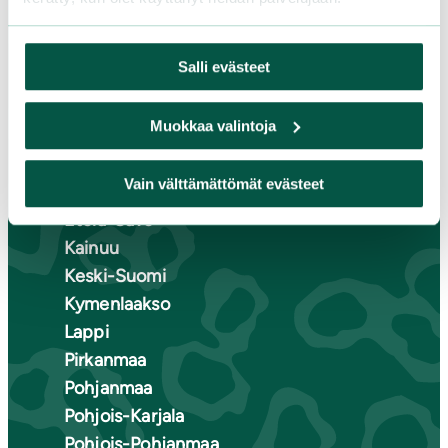
Salli evästeet
Suomen luonnonsuojeluliiton
piirit
Muokkaa valintoja
Etelä-Häme
Vain välttämättömät evästeet
Etelä-Karjala
Etelä-Savo
Kainuu
Keski-Suomi
Kymenlaakso
Lappi
Pirkanmaa
Pohjanmaa
Pohjois-Karjala
Pohjois-Pohjanmaa