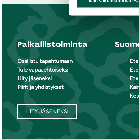
Vain välttämättömät ev
Paikallistoiminta
Suome
Osallistu tapahtumaan
Ete
Tule vapaaehtoiseksi
Ete
Liity jäseneksi
Ete
Piirit ja yhdistykset
Kai
Kes
LIITY JÄSENEKSI