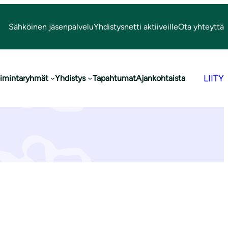
Sähköinen jäsenpalvelu
Yhdistysnetti aktiiveille
Ota yhteyttä
LIITY
imintaryhmät
Yhdistys
Tapahtumat
Ajankohtaista