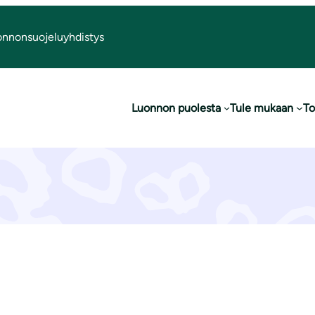
onnonsuojeluyhdistys
Toimintaryhmät
Luonnon puolesta
Tule mukaan
To