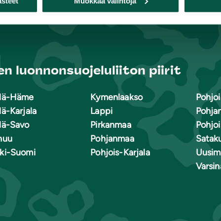
ästeet
Muokkaa valintoja
n luonnonsuojeluliiton piirit
lä-Häme
Kymenlaakso
Pohjoi
lä-Karjala
Lappi
Pohja
lä-Savo
Pirkanmaa
Pohjo
nuu
Pohjanmaa
Satak
ki-Suomi
Pohjois-Karjala
Uusim
Varsi