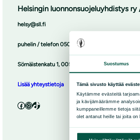
Helsingin luonnonsuojeluyhdistys ry 
helsy@sll.fi
puhelin / telefon
050 3011 633
Suostumus
Sörnäistenkatu 1, 00580 Helsinki / Sörnäsgatan 
Lisää yhteystietoja
Tämä sivusto käyttää eväste
Käytämme evästeitä tarjoama
ja kävijämäärämme analysoim
Facebook
Instagram
TikTok
kumppaneillemme tietoja siitä
olet antanut heille tai joita o