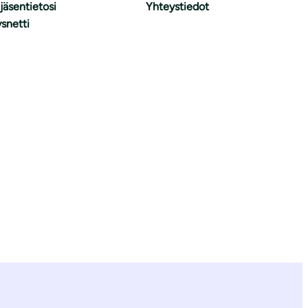
 jäsentietosi
Yhteystiedot
snetti