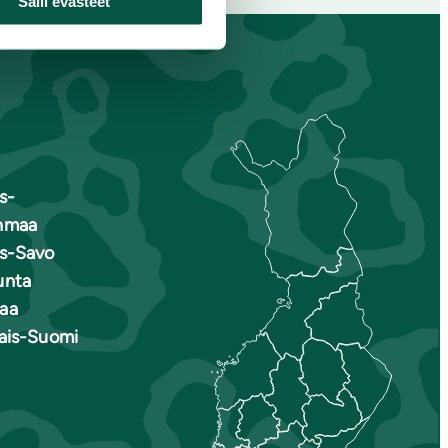
Salli evästeet
s-
nmaa
is-Savo
unta
aa
nais-Suomi