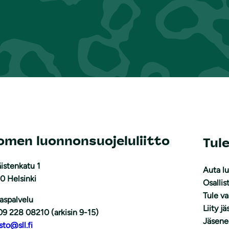
omen luonnonsuojeluliitto
Tul
istenkatu 1
Auta l
0 Helsinki
Osallis
Tule v
aspalvelu
Liity j
09 228 08210 (arkisin 9-15)
Jäsene
sto@sll.fi