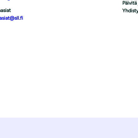
Päivitä
asiat
Yhdisty
asiat@sll.fi