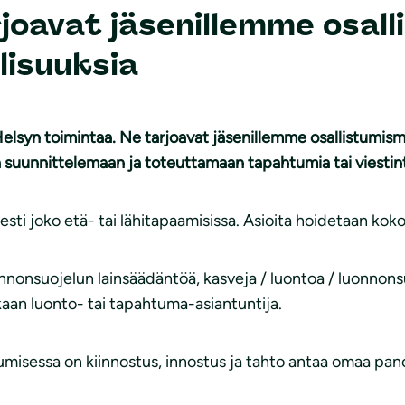
oavat jäsenillemme osalli
lisuuksia
elsyn toimintaa. Ne tarjoavat jäsenillemme osallistumism
 suunnittelemaan ja toteuttamaan tapahtumia tai viestin
sti joko etä- tai lähitapaamisissa. Asioita hoidetaan kok
nnonsuojelun lainsäädäntöä, kasveja / luontoa / luonnonsuo
aan luonto- tai tapahtuma-asiantuntija.
umisessa on kiinnostus, innostus ja tahto antaa omaa pano