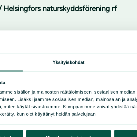
/ Helsingfors naturskyddsförening rf
Yksityiskohdat
1, 00580 Helsingfors
itä
mme sisällön ja mainosten räätälöimiseen, sosiaalisen median
iseen. Lisäksi jaamme sosiaalisen median, mainosalan ja analy
, miten käytät sivustoamme. Kumppanimme voivat yhdistää näitä t
n kerätty, kun olet käyttänyt heidän palvelujaan.