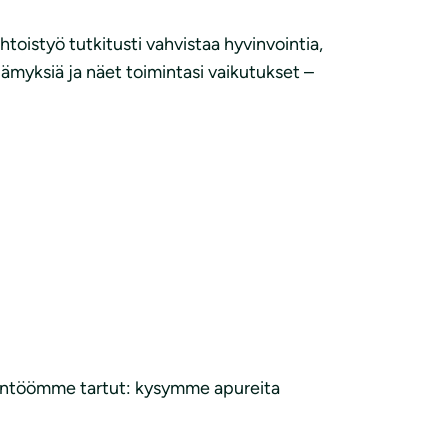
oistyö tutkitusti vahvistaa hyvinvointia,
elämyksiä ja näet toimintasi vaikutukset –
yyntöömme tartut: kysymme apureita