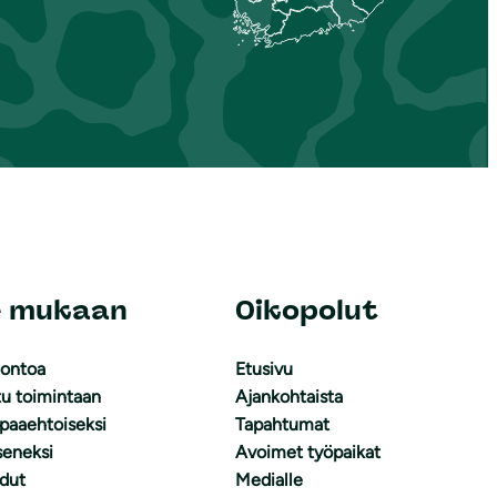
e mukaan
Oikopolut
uontoa
Etusivu
tu toimintaan
Ajankohtaista
apaaehtoiseksi
Tapahtumat
äseneksi
Avoimet työpaikat
dut
Medialle