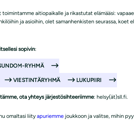
imintamme aitiopaikalle ja rikastutat elämääsi: vapaaeht
nkilöihin ja asioihin, olet samanhenkisten seurassa, koet 
tsellesi sopivin
:
SUNDOM-RYHMÄ
VIESTINTÄRYHMÄ
LUKUPIIRI
tämme, ota yhteys järjestösihteeriimme
: helsy(ät)sll.fi.
u omaltasi liity
apuriemme
joukkoon ja valitse, mihin p