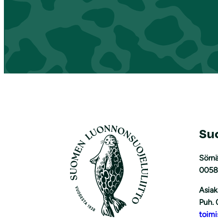
Su
Sörnä
0058
Asiak
Puh. 
toimi