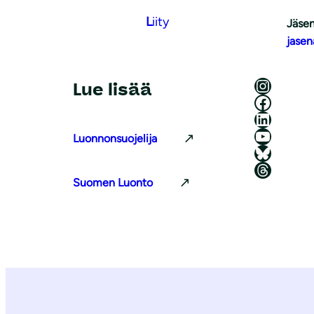
L
iity
Jäsen
jasen
Luonnonsuojeluliitto Instagramissa
Lue lisää
Luonnonsuojeluliitto Facebookissa
Luonnonsuojeluliitto LinkedInissä
Luonnonsuojeluliiton YouTube-kanava
Luonnonsuojelija
Luonnonsuojeluliitto Blueskyssa
Luonnonsuojeluliitto Threadsissa
Suomen Luonto