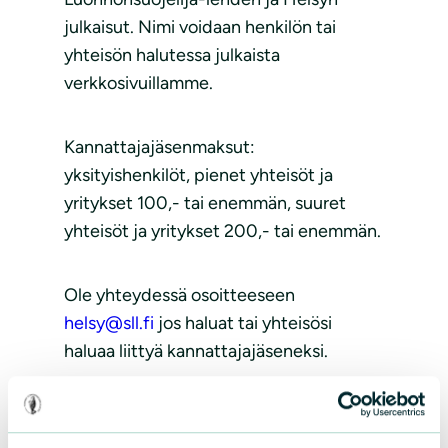
julkaisut. Nimi voidaan henkilön tai
yhteisön halutessa julkaista
verkkosivuillamme.
Kannattajajäsenmaksut:
yksityishenkilöt, pienet yhteisöt ja
yritykset 100,- tai enemmän, suuret
yhteisöt ja yritykset 200,- tai enemmän.
Ole yhteydessä osoitteeseen
helsy@sll.fi
jos haluat tai yhteisösi
haluaa liittyä kannattajajäseneksi.
Sivu
päivitetty
27.2.2026.