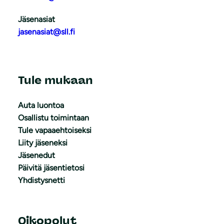
Jäsenasiat
jasenasiat@sll.fi
Tule mukaan
Auta luontoa
Osallistu toimintaan
Tule vapaaehtoiseksi
Liity jäseneksi
Jäsenedut
Päivitä jäsentietosi
Yhdistysnetti
Oikopolut