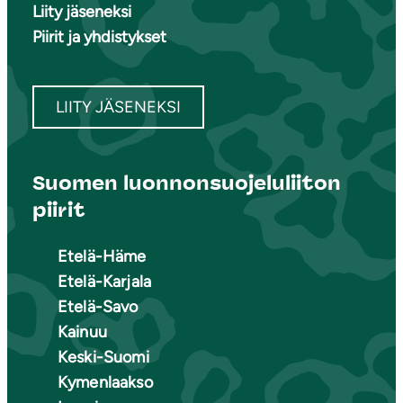
Liity jäseneksi
Piirit ja yhdistykset
LIITY JÄSENEKSI
Suomen luonnonsuojeluliiton
piirit
Etelä-Häme
Etelä-Karjala
Etelä-Savo
Kainuu
Keski-Suomi
Kymenlaakso