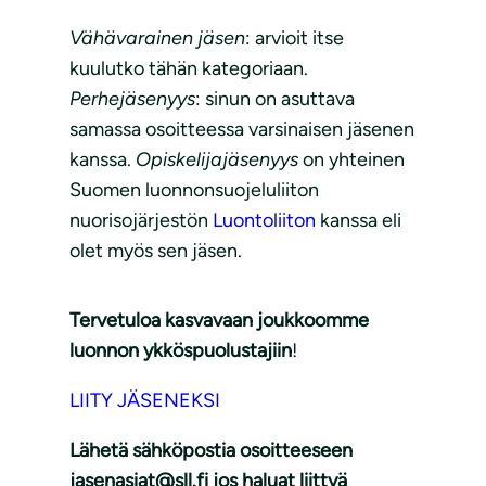
Vähävarainen jäsen
: arvioit itse
kuulutko tähän kategoriaan.
Perhejäsenyys
: sinun on asuttava
samassa osoitteessa varsinaisen jäsenen
kanssa.
Opiskelijajäsenyys
on yhteinen
Suomen luonnonsuojeluliiton
nuorisojärjestön
Luontoliiton
kanssa eli
olet myös sen jäsen.
Tervetuloa kasvavaan joukkoomme
luonnon ykköspuolustajiin
!
LIITY JÄSENEKSI
Lähetä sähköpostia osoitteeseen
jasenasiat@sll.fi jos haluat liittyä