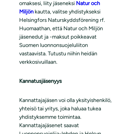
omaksesi, liity jäseneksi
Natur och
Miljön
kautta, valitse yhdistykseksi
Helsingfors Naturskyddsförening rf.
Huomaathan, että Natur och Miljön
jäsenedut ja -maksut poikkeavat
Suomen luonnonsuojeluliiton
vastaavista. Tutustu niihin heidän
verkkosivuillaan.
Kannatusjäsenyys
Kannattajajäsen voi olla yksityishenkilö,
yhteisö tai yritys, joka haluaa tukea
yhdistyksemme toimintaa.
Kannattajajäsenet saavat
Luonnonsuojelija-lehden ja Helsyn