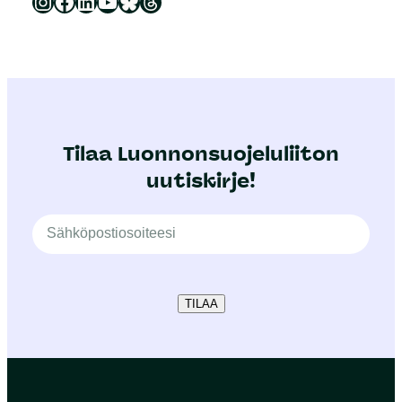
Luonnonsuojeluliitto Instagramissa
Luonnonsuojeluliitto Facebookissa
Luonnonsuojeluliitto LinkedInissä
Luonnonsuojeluliiton YouTube-kanava
Luonnonsuojeluliitto Blueskyssa
Luonnonsuojeluliitto Threadsissa
Tilaa Luonnonsuojeluliiton
uutiskirje!
TILAA