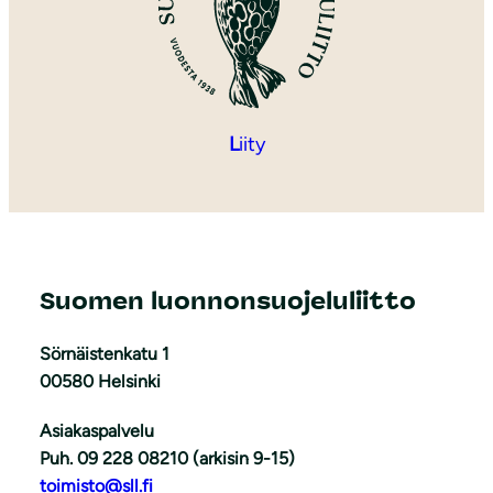
L
iity
Suomen luonnonsuojeluliitto
Sörnäistenkatu 1
00580 Helsinki
Asiakaspalvelu
Puh. 09 228 08210 (arkisin 9-15)
toimisto@sll.fi