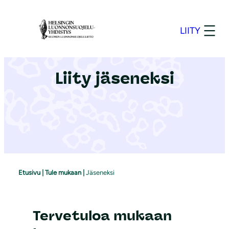
S
i
LIITY
i
r
r
Liity jäseneksi
y
s
i
s
ä
l
t
Etusivu
|
Tule mukaan
|
Jäseneksi
ö
ö
n
Tervetuloa mukaan