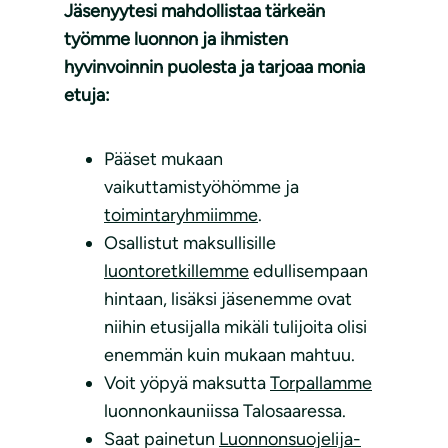
Jäsenyytesi mahdollistaa tärkeän
työmme luonnon ja ihmisten
hyvinvoinnin puolesta ja tarjoaa monia
etuja:
Pääset mukaan
vaikuttamistyöhömme ja
toimintaryhmiimme
.
Osallistut maksullisille
luontoretkillemme
edullisempaan
hintaan, lisäksi jäsenemme ovat
niihin etusijalla mikäli tulijoita olisi
enemmän kuin mukaan mahtuu.
Voit yöpyä maksutta
Torpallamme
luonnonkauniissa Talosaaressa.
Saat painetun
Luonnonsuojelija-