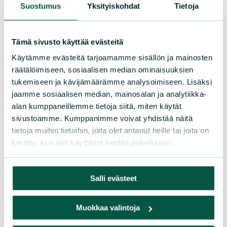
Suostumus
Yksityiskohdat
Tietoja
Tämä sivusto käyttää evästeitä
Käytämme evästeitä tarjoamamme sisällön ja mainosten
räätälöimiseen, sosiaalisen median ominaisuuksien
tukemiseen ja kävijämäärämme analysoimiseen. Lisäksi
jaamme sosiaalisen median, mainosalan ja analytiikka-
alan kumppaneillemme tietoja siitä, miten käytät
sivustoamme. Kumppanimme voivat yhdistää näitä
tietoja muihin tietoihin, joita olet antanut heille tai joita on
Helsingin luonnonsuojeluyhdistys ry /
kerätty, kun olet käyttänyt heidän palvelujaan.
Helsingfors naturskyddsförening rf
helsy@sll.fi
Salli evästeet
puhelin / telefon
050 3011 633
Muokkaa valintoja