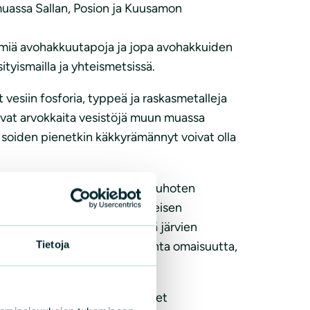
uassa Sallan, Posion ja Kuusamon
miä avohakkuutapoja ja jopa avohakkuiden
yismailla ja yhteismetsissä.
vesiin fosforia, typpeä ja raskasmetalleja
vat arvokkaita vesistöjä muun muassa
ä soiden pienetkin käkkyrämännyt voivat olla
vokkaissa vanhoissa metsissä tuhoten
 virkistysarvoja sekä perinteisen
ueiden, soiden ja jokien sekä järvien
Tietoja
 aikakauden Suomen arvokkainta omaisuutta,
ahastolla, jotta metsäkäytänteet