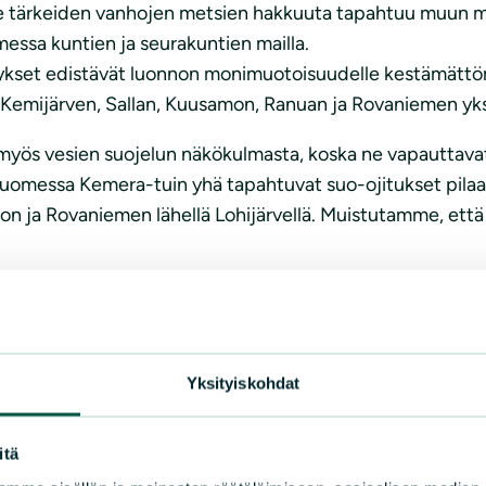
e tärkeiden vanhojen metsien hakkuuta tapahtuu muun m
essa kuntien ja seurakuntien mailla.
tykset edistävät luonnon monimuotoisuudelle kestämättö
Kemijärven, Sallan, Kuusamon, Ranuan ja Rovaniemen yksit
myös vesien suojelun näkökulmasta, koska ne vapauttavat 
Suomessa Kemera-tuin yhä tapahtuvat suo-ojitukset pilaa
ion ja Rovaniemen lähellä Lohijärvellä. Muistutamme, ett
kuuraiskiot avoaurauksineen tapahtuvat usein erityisen ar
uotoisuutta. Ne heikentävät samalla maisema-, luonto- ja
ia. Lähteiden, purojen, norojen, suojuottien, pohjavesial
Yksityiskohdat
metriä leveä suojavyöhyke turvaamaan globaalimuutoksien
itä
ittuun, esim. erityisellä ”vaihtomaa- ja luonnonkorvaus”-r