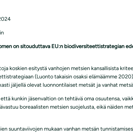
2024
in
Suomen on sitouduttava EU:n
biodiversiteettistrategian 
ja koskien esitystä vanhojen metsien kansallisista krit
teettistrategiaan (Luonto takaisin osaksi elämäämme 202
kasti jäljellä olevat luonnontilaiset metsät ja vanhat metsä
 että kunkin jäsenvaltion on tehtävä oma osuutensa, vaikk
 päävastuu boreaalisten metsien suojelusta, eikä näiden me
ien suuntaviivojen mukaan vanhan metsän tunnistamisess