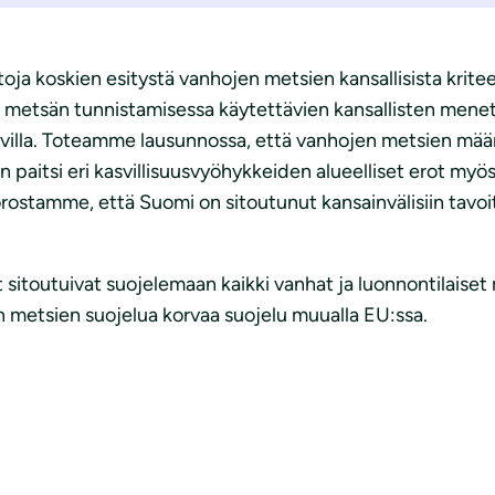
ja koskien esitystä vanhojen metsien kansallisista krit
metsän tunnistamisessa käytettävien kansallisten menet
atavilla. Toteamme lausunnossa, että vanhojen metsien määri
n paitsi eri kasvillisuusvyöhykkeiden alueelliset erot myö
stamme, että Suomi on sitoutunut kansainvälisiin tavoi
 sitoutuivat suojelemaan kaikki vanhat ja luonnontilaiset
n metsien suojelua korvaa suojelu muualla EU:ssa.