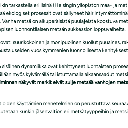
sikin tarkastella erillisinä (Helsingin yliopiston maa- ja 
ä ekologiset prosessit ovat säilyneet häiriintymättöminä,
t. Vanha metsä on alkuperäisistä puulajeista koostuva met
pisen luonnontilaisen metsän sukkession loppuvaiheita.
ovat: suurikokoinen ja monipuolinen kuollut puuaines, r
austa useiden vuosikymmenien luonnollisesta kehityksest
a sisäinen dynamiikka ovat kehittyneet luontaisten proses
isällään myös kylvämällä tai istuttamalla aikaansaadut mets
oiminnan näkyvät merkit eivät sulje metsää vanhojen metsi
tioiden käyttämien menetelmien on perustuttava seuraavi
kautetaan kunkin jäsenvaltion eri metsätyyppeihin ja mets