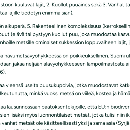
istoon kuuluvat lajit, 2. Kuollut puuaines sekä 3. Vanhat 
taa lajille tiedetyn enimmäisiän).
ön alkuperä, 5. Rakenteellinen kompleksisuus (kerroksell
ut (elävä tai pystyyn kuollut puu, joka muodostaa kasvual
 (vanhoille metsille ominaiset sukkession loppuvaiheen lajit, 
a havumetsävyöhykkeessä on poikkeuksellinen. Suomi ul
aan jakaa neljään alavyöhykkeeseen lämpöilmastosta aih
6).
svaa yleensä useita puusukupolvia, jotka muodostavat ka
ulkeutunutta, minkä vuoksi metsä on viileä, kostea ja häm
aa lausunnossaan päätöksentekijöille, että EU:n biodivers
lisäksi myös luonnontilaiset metsät, jotka tulisi niin i
 vanhat metsät ole käsitteellisesti yksi ja sama asia (Syr