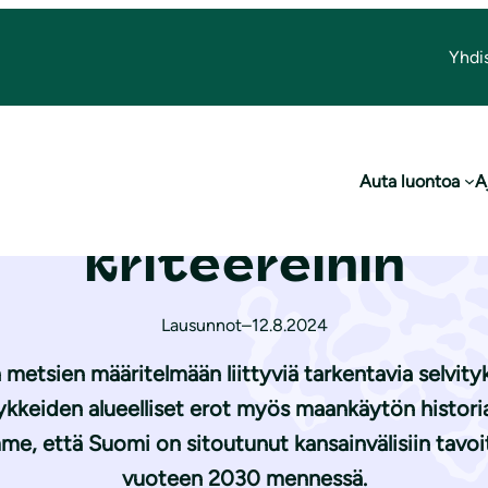
Yhdi
ojen metsien kriteereihin
Auta luontoa
A
ausunto vanhojen
kriteereihin
Lausunnot
–
12.8.2024
tsien määritelmään liittyviä tarkentavia selvityk
hykkeiden alueelliset erot myös maankäytön histor
e, että Suomi on sitoutunut kansainvälisiin tavoi
vuoteen 2030 mennessä.