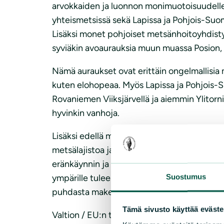
arvokkaiden ja luonnon monimuotoisuudell
yhteismetsissä sekä Lapissa ja Pohjois-Suom
Lisäksi monet pohjoiset metsänhoitoyhdis
syviäkin avoaurauksia muun muassa Posion, 
Nämä auraukset ovat erittäin ongelmallisia 
kuten elohopeaa. Myös Lapissa ja Pohjois-
Rovaniemen Viiksjärvellä ja aiemmin Ylitorn
hyvinkin vanhoja.
Lisäksi edellä mainitut ojitukset ja avohak
metsälajistoa ja köyhdyttäen luonnon monim
eränkäynnin ja poronhoidon nautinta-oikeuks
Suostumus
ympärille tulee aina jättää vähintään 50 
puhdasta makeaa vettä.
Tämä sivusto käyttää eväste
Valtion / EU:n tulisikin puuttua edellä main