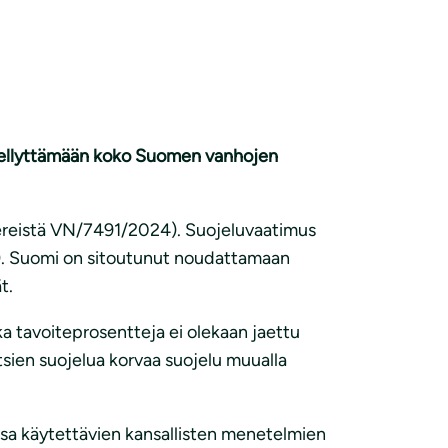
edellyttämään koko Suomen vanhojen
eereistä VN/7491/2024). Suojeluvaatimus
0). Suomi on sitoutunut noudattamaan
t.
a tavoiteprosentteja ei olekaan jaettu
tsien suojelua korvaa suojelu muualla
a käytettävien kansallisten menetelmien