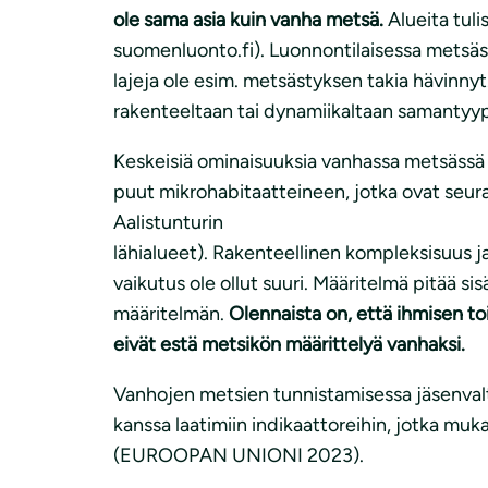
ole sama asia kuin vanha metsä.
Alueita tuli
suomenluonto.fi). Luonnontilaisessa metsäss
lajeja ole esim. metsästyksen takia hävinny
rakenteeltaan tai dynamiikaltaan samantyyp
Keskeisiä ominaisuuksia vanhassa metsässä 
puut mikrohabitaatteineen, jotka ovat seur
Aalistunturin
lähialueet). Rakenteellinen kompleksisuus j
vaikutus ole ollut suuri. Määritelmä pitää s
määritelmän.
Olennaista on, että ihmisen t
eivät estä metsikön määrittelyä vanhaksi.
Vanhojen metsien tunnistamisessa jäsenval
kanssa laatimiin indikaattoreihin, jotka mu
(EUROOPAN UNIONI 2023).