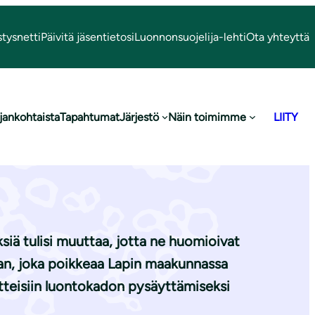
stysnetti
Päivitä jäsentietosi
Luonnonsuojelija-lehti
Ota yhteyttä
jankohtaista
Tapahtumat
Järjestö
Näin toimimme
LIITY
 metsien
siä tulisi muuttaa, jotta ne huomioivat
ian, joka poikkeaa Lapin maakunnassa
tteisiin luontokadon pysäyttämiseksi