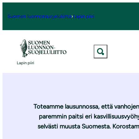
S
i
Suomen luonnonsuojeluliitto
›
Lapin piiri
Etusivu
|
Ajankohtaista
|
Yhteislausunto vanh
i
r
r
y
Yhteisl
s
Lapin piiri
i
s
ä
l
t
Toteamme lausunnossa, että vanhojen me
ö
paremmin paitsi eri kasvillisuusvyö
ö
selvästi muusta Suomesta. Korostamm
n