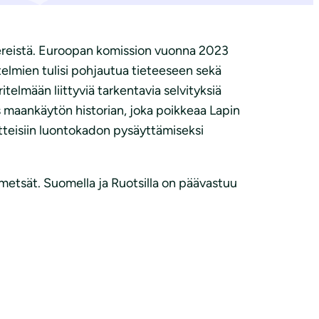
eereistä. Euroopan komission vuonna 2023
elmien tulisi pohjautua tieteeseen sekä
telmään liittyviä tarkentavia selvityksiä
s maankäytön historian, joka poikkeaa Lapin
tteisiin luontokadon pysäyttämiseksi
 metsät. Suomella ja Ruotsilla on päävastuu