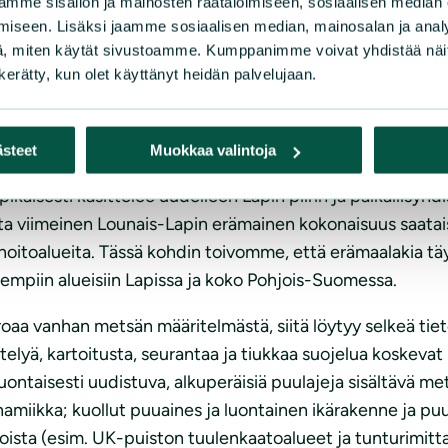
mme sisällön ja mainosten räätälöimiseen, sosiaalisen median
jiston selviytymisedellytyksiä edistettäisiin ja vanhojen 
iseen. Lisäksi jaamme sosiaalisen median, mainosalan ja analy
a merkittävien alueiden ympäristöä tulee ennallistaa mahd
, miten käytät sivustoamme. Kumppanimme voivat yhdistää näitä t
isilla ja/tai heikentyvillä lajeilla on mahdollisuus selvit
n kerätty, kun olet käyttänyt heidän palvelujaan.
evien sukupolvien ihasteltavaksi.
aikkien olemassa olevien vanhojen metsien ympärille eko
ajikadon estämiseksi ja nykyisten populaatioiden kohen
ästeet
Muokkaa valintoja
ikaisesti käsittelee uudelleen Lapin piirin ja paikallisy
viimeinen Lounais-Lapin erämainen kokonaisuus saataisiin 
onhoitoalueita. Tässä kohdin toivomme, että erämaalakia tä
mpiin alueisiin Lapissa ja koko Pohjois-Suomessa.
oaa vanhan metsän määritelmästä, siitä löytyy selkeä tie
ttelyä, kartoitusta, seurantaa ja tiukkaa suojelua koske
ntaisesti uudistuva, alkuperäisiä puulajeja sisältävä me
amiikka; kuollut puuaines ja luontainen ikärakenne ja puu
goista (esim. UK-puiston tuulenkaatoalueet ja tunturimitt