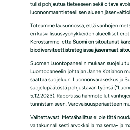
tulisi pohjautua tieteeseen sekä oltava avoi
luonnonmaantieteellisen alueen jäsenvaltio
Toteamme lausunnossa, että vanhojen metsien
eri kasvillisuusvyöhykkeiden alueelliset e
Korostamme, että
Suomi on
sitoutunut kans
biodiversiteettistrategiassa jäsenmaat sit
Suomen Luontopaneelin mukaan suojelu tulis
Luontopaneelin johtajan Janne Kotiahon m
saattaa suojeluun. Luonnonvarakeskus ja Su
suojelupäätöstä pohjustavan työnsä (”Luonno
5.12.2023). Raportissa hahmotellut vanhoje
tunnistamiseen. Varovaisuusperiaatteen muka
Valitettavasti Metsähallitus ei ole tätä no
valtakunnallisesti arvokkailla maisema- ja m