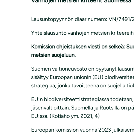
Vanhojen metsien kriteerit Suomessa
Lausuntopyynnön diaarinumero: VN/7491/
Yhteislausunto vanhojen metsien kriteereih
Komission ohjeistuksen viesti on selkeä: 
metsien suojeluun.
Suomen valtioneuvosto on pyytänyt lausunto
sisältyy Euroopan unionin (EU) biodiversi
strategiaa, jonka tavoitteena on suojella tiu
EU:n biodiversiteettistrategiassa todetaan,
jäsenvaltioittain. Suomella ja Ruotsilla on
EU:ssa. (Kotiaho ym. 2021, 4)
Euroopan komission vuonna 2023 julkaisem