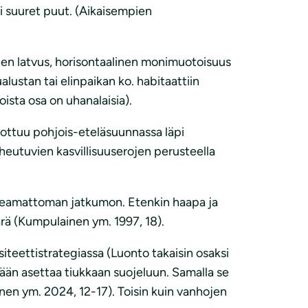
tai suuret puut. (Aikaisempien
inen latvus, horisontaalinen monimuotoisuus
ustan tai elinpaikan ko. habitaattiin
joista osa on uhanalaisia).
ottuu pohjois-eteläsuunnassa läpi
eutuvien kasvillisuuserojen perusteella
tkeamattoman jatkumon. Etenkin haapa ja
ärä (Kumpulainen ym. 1997, 18).
iteettistrategiassa (Luonto takaisin osaksi
kään asettaa tiukkaan suojeluun. Samalla se
jänen ym. 2024, 12-17). Toisin kuin vanhojen