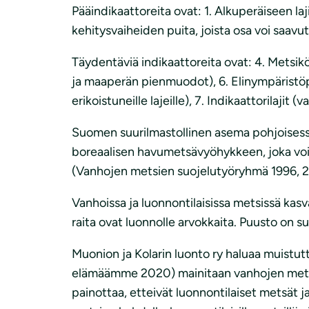
Pääindikaattoreita ovat: 1. Alkuperäiseen laj
kehitysvaiheiden puita, joista osa voi saavut
Täydentäviä indikaattoreita ovat: 4. Metsik
ja maaperän pienmuodot), 6. Elinympäristöpu
erikoistuneille lajeille), 7. Indikaattorilajit
Suomen suurilmastollinen asema pohjoisess
boreaalisen havumetsävyöhykkeen, joka void
(Vanhojen metsien suojelutyöryhmä 1996, 2
Vanhoissa ja luonnontilaisissa metsissä ka
raita ovat luonnolle arvokkaita. Puusto on s
Muonion ja Kolarin luonto ry haluaa muistutt
elämäämme 2020) mainitaan vanhojen metsien 
painottaa, etteivät luonnontilaiset metsät ja