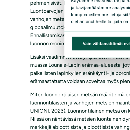
Käytämme evästeitä tarjoama
pehmenisivät, luonnon monimuotoisuutta ja la
ja kävijämäärämme analysoim
Luontoarvojen ja uhanalaisten lajien kannalt
kumppaneillemme tietoja siitä
vanhojen metsien saarekkeesta. Siten uhanala
olet antanut heille tai joita o
globaalimuutoksien yhteisvaikutuksista, tul
Ennallistamisasetukseen vedoten esitämme k
luonnon monimuotoisuuden köyhtymisen ja l
Vain välttämättömät ev
Lisäksi vaadimme, että ympäristöministeriö p
muassa Lounais-Lapin erämaa-alueesta, jotta 
paikallisten lapinkylien eränkäynti- ja por
erämaastatusta voidaan soveltaa myös piene
Miten luonnontilaisen metsän määritelmä er
luonnontilaisten ja vanhojen metsien määri
UNIONI, 2023). Luonnontilainen metsä on luo
Niissä on nähtävissä metsien luontainen dyn
merkkejä abioottisista ja bioottisista vahin