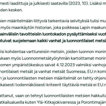
mesti laadittuja ja julkisesti saatavilla (2023, 10). Lisäk
iden kesken.
 määritelmään liittyviä tarkentavia selvityksiä tulisi m
rot myös maankäytön historian, joka poikkeaa Lapin maaku
ainvälisiin tavoitteisiin luontokadon pysäyttämiseksi vu
outuivat suojelemaan
kaikki vanhat ja luonnontilaiset metsä
i kohdentaa varttuneisiin metsiin, joiden luonnon monim
ukaan myös Luonnonmetsätyöryhmän kartoittamat monimu
omen ympäristökeskus saivat 4.12.2023 valmiiksi vanhoje
ntilaiset metsät ja vanhat metsät Suomessa, EU:n komissi
n ja luonnontilaisten metsien määritelmät on tehty ohjen
isesti todennäköisesti kriteerit täyttäviä metsiä ei EU:
udattanut, vaan on tehnyt luonnontilaisten metsien hakkui
atkailualueilla kuten Ylä-Kitkajokivarressa ja Porontimaj