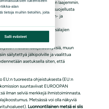
 ominaisuuksien tukemiseen
metsien alueita säilytettäisiin laajemmin.
tiikka-alan
ollisimman laajalla säteellä suojellusta
ietoja muihin tietoihin, joita
ä ihmisen aiheuttaman ilmaston- ja
logista ennallistamista metsälajien
tamiseksi.
Salli evästeet
hdistysten metsiensuojeluesityksiä, muun
säilytettyä jälkipolville ja vaalittua
ydennetään asetuksella siten, että
to EU:n tuoreesta ohjeistuksesta (EU:n
vat komission suuntaviivat EUROOPAN
tsä ilman selviä merkkejä ihmistoiminnasta.
lajikoostumus. Metsässä voi olla näkyviä
arituhoalueet).
Luonnontilainen metsä ei siis