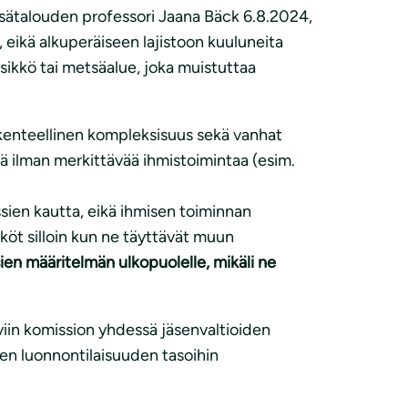
metsätalouden professori Jaana Bäck 6.8.2024,
 eikä alkuperäiseen lajistoon kuuluneita
sikkö tai metsäalue, joka muistuttaa
akenteellinen kompleksisuus sekä vanhat
ä ilman merkittävää ihmistoimintaa (esim.
sien kautta, eikä ihmisen toiminnan
iköt silloin kun ne täyttävät muun
en määritelmän ulkopuolelle, mikäli ne
in komission yhdessä jäsenvaltioiden
ien luonnontilaisuuden tasoihin