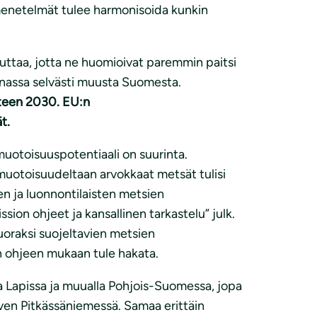
si menetelmät tulee harmonisoida kunkin
uuttaa, jotta ne huomioivat paremmin paitsi
nnassa selvästi muusta Suomesta.
oteen
2030. EU:n
t.
uotoisuuspotentiaali on suurinta.
otoisuudeltaan arvokkaat metsät tulisi
n ja luonnontilaisten metsien
on ohjeet ja kansallinen tarkastelu” julk.
uoraksi suojeltavien metsien
n ohjeen mukaan tule hakata.
ta Lapissa ja muualla Pohjois-Suomessa, jopa
ärven Pitkässäniemessä. Samaa erittäin