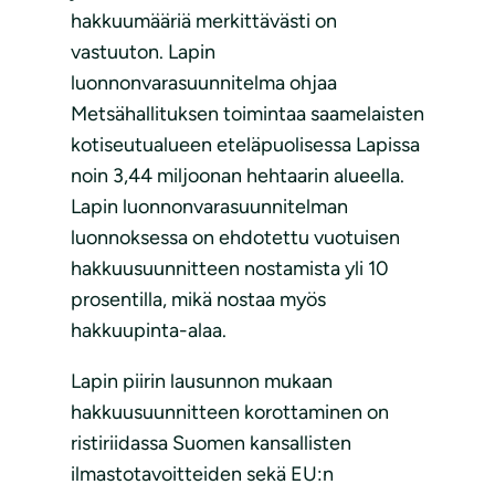
hakkuumääriä merkittävästi on
vastuuton. Lapin
luonnonvarasuunnitelma ohjaa
Metsähallituksen toimintaa saamelaisten
kotiseutualueen eteläpuolisessa Lapissa
noin 3,44 miljoonan hehtaarin alueella.
Lapin luonnonvarasuunnitelman
luonnoksessa on ehdotettu vuotuisen
hakkuusuunnitteen nostamista yli 10
prosentilla, mikä nostaa myös
hakkuupinta-alaa.
Lapin piirin lausunnon mukaan
hakkuusuunnitteen korottaminen on
ristiriidassa Suomen kansallisten
ilmastotavoitteiden sekä EU:n