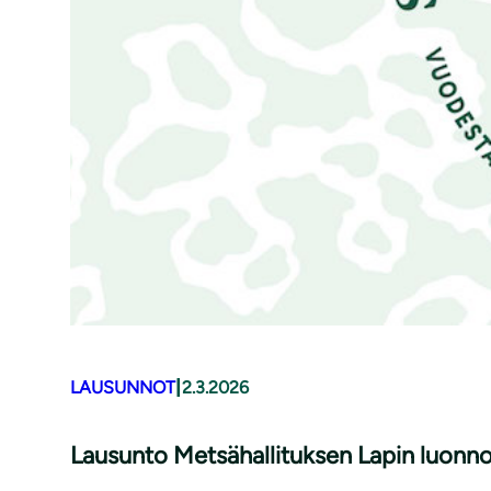
|
LAUSUNNOT
2.3.2026
Lausunto Metsähallituksen Lapin luon