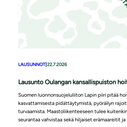
|
LAUSUNNOT
22.7.2026
Lausunto Oulangan kansallispuiston hoi
Suomen luonnonsuojeluliiton Lapin piiri pitää hoi
kasvattamisesta pidättäytymistä, pyöräilyn rajo
turvaamista. Maastoliikenteeseen tulee kuitenki
seurantaa vahvistaa sekä hiljaiset erämaareitit ja