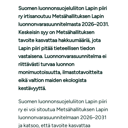
Suomen luonnonsuojeluliiton Lapin piiri
ry irtisanoutuu Metsähallituksen Lapin
luonnonvarasuunnitelmasta 2026–2031.
Keskeisin syy on Metsähallituksen
tavoite kasvattaa hakkuumääriä, jota
Lapin piiri pitää tieteellisen tiedon
vastaisena. Luonnonvarasuunnitelma ei
riittävästi turvaa luonnon
monimuotoisuutta, ilmastotavoitteita
eikä valtion maiden ekologista
kestävyyttä.
Suomen luonnonsuojeluliiton Lapin piiri
ry ei voi sitoutua Metsähallituksen Lapin
luonnonvarasuunnitelmaan 2026–2031
ja katsoo, että tavoite kasvattaa