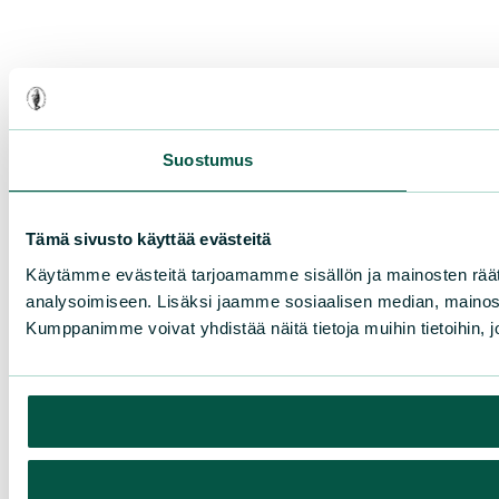
Suostumus
Tämä sivusto käyttää evästeitä
Käytämme evästeitä tarjoamamme sisällön ja mainosten rää
analysoimiseen. Lisäksi jaamme sosiaalisen median, mainosa
Kumppanimme voivat yhdistää näitä tietoja muihin tietoihin, joi