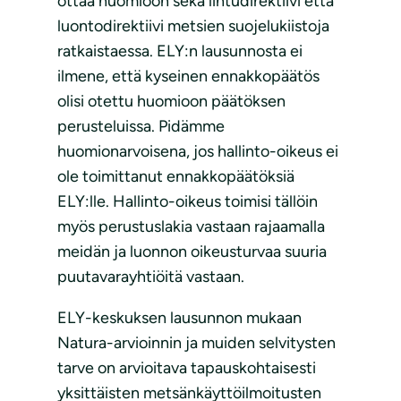
ottaa huomioon sekä lintudirektiivi että
luontodirektiivi metsien suojelukiistoja
ratkaistaessa. ELY:n lausunnosta ei
ilmene, että kyseinen ennakkopäätös
olisi otettu huomioon päätöksen
perusteluissa. Pidämme
huomionarvoisena, jos hallinto-oikeus ei
ole toimittanut ennakkopäätöksiä
ELY:lle. Hallinto-oikeus toimisi tällöin
myös perustuslakia vastaan rajaamalla
meidän ja luonnon oikeusturvaa suuria
puutavarayhtiöitä vastaan.
ELY-keskuksen lausunnon mukaan
Natura-arvioinnin ja muiden selvitysten
tarve on arvioitava tapauskohtaisesti
yksittäisten metsänkäyttöilmoitusten