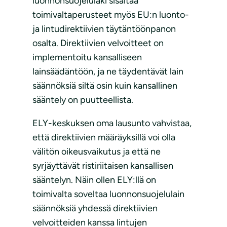
luonnonsuojelulaki sisältää
toimivaltaperusteet myös EU:n luonto-
ja lintudirektiivien täytäntöönpanon
osalta. Direktiivien velvoitteet on
implementoitu kansalliseen
lainsäädäntöön, ja ne täydentävät lain
säännöksiä siltä osin kuin kansallinen
sääntely on puutteellista.
ELY-keskuksen oma lausunto vahvistaa,
että direktiivien määräyksillä voi olla
välitön oikeusvaikutus ja että ne
syrjäyttävät ristiriitaisen kansallisen
sääntelyn. Näin ollen ELY:llä on
toimivalta soveltaa luonnonsuojelulain
säännöksiä yhdessä direktiivien
velvoitteiden kanssa lintujen