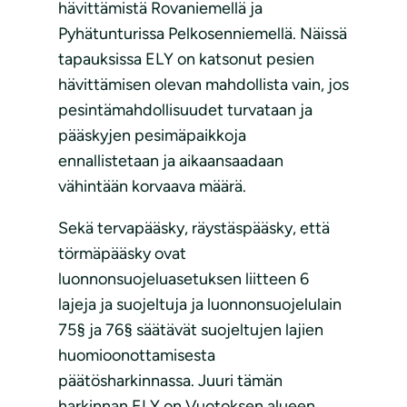
hävittämistä Rovaniemellä ja
Pyhätunturissa Pelkosenniemellä. Näissä
tapauksissa ELY on katsonut pesien
hävittämisen olevan mahdollista vain, jos
pesintämahdollisuudet turvataan ja
pääskyjen pesimäpaikkoja
ennallistetaan ja aikaansaadaan
vähintään korvaava määrä.
Sekä tervapääsky, räystäspääsky, että
törmäpääsky ovat
luonnonsuojeluasetuksen liitteen 6
lajeja ja suojeltuja ja luonnonsuojelulain
75§ ja 76§ säätävät suojeltujen lajien
huomioonottamisesta
päätösharkinnassa. Juuri tämän
harkinnan ELY on Vuotoksen alueen