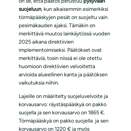
on se, että päätös perustuu
pysyvään
suojeluun
, kun aikaisemmin esimerkiksi
törmäpääskyjen pesät on suojeltu vain
pesimäkauden ajaksi. Tämäkin on
merkittävä muutos lainkäytössä vuoden
2025 aikana direktiivien
implementoimiseksi. Päätökset ovat
merkittäviä, tosin niissä ei ole otettu
huomioon direktiivien velvoitetta
arvioida alueellinen kanta ja päätöksen
vaikutuksia niihin.
Lajeille on määritelty suojeluvelvoite ja
korvausarvo: räystäspääskyä on pakko
suojella ja sen korvausarvo on 1865 €.
Törmäpääskyä on pakko suojella ja sen
korvausarvo on 1220 € ja myös