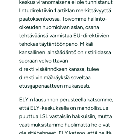
keskus viranomaisena ei ole tunnistanut
lintudirektiivin 1 artiklan merkittävyyttä
päätöksenteossa. Toivomme hallinto-
oikeuden huomioivan asian, osana
tehtäväänsä varmistaa EU-direktiivien
tehokas täytäntöönpano. Mikäli
kansallinen lainsäädäntö on ristiriidassa
suoraan velvoittavan
direktiivisäännöksen kanssa, tulee
direktiivin määräyksiä soveltaa
etusijaperiaatteen mukaisesti.
ELY:n lausunnon perusteella katsomme,
että ELY-keskuksella on mahdollisuus
puuttua LSL vastaisiin hakkuisiin, mutta
vaatimuksistamme huolimatta he eivät
ole sitä tehneet. ELY katsoo, että heiltä