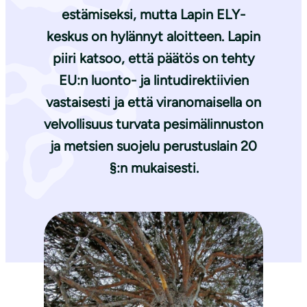
estämiseksi, mutta Lapin ELY-
keskus on hylännyt aloitteen. Lapin
piiri katsoo, että päätös on tehty
EU:n luonto- ja lintudirektiivien
vastaisesti ja että viranomaisella on
velvollisuus turvata pesimälinnuston
ja metsien suojelu perustuslain 20
§:n mukaisesti.