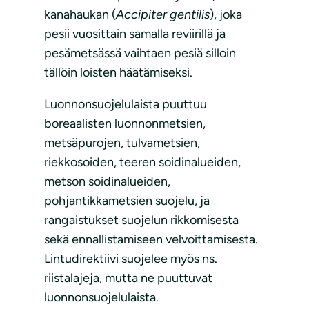
kanahaukan (
Accipiter gentilis
), joka
pesii vuosittain samalla reviirillä ja
pesämetsässä vaihtaen pesiä silloin
tällöin loisten häätämiseksi.
Luonnonsuojelulaista puuttuu
boreaalisten luonnonmetsien,
metsäpurojen, tulvametsien,
riekkosoiden, teeren soidinalueiden,
metson soidinalueiden,
pohjantikkametsien suojelu, ja
rangaistukset suojelun rikkomisesta
sekä ennallistamiseen velvoittamisesta.
Lintudirektiivi suojelee myös ns.
riistalajeja, mutta ne puuttuvat
luonnonsuojelulaista.