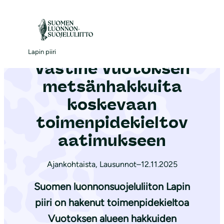
S
i
Etusivu
|
Ajankohtaista
|
Vastine Vuotoksen metsänhakkuita koskevaan toimenpidekieltovaatimukseen
i
r
Lapin piiri
Vastine Vuotoksen
r
y
metsänhakkuita
s
koskevaan
i
toimenpidekieltov
s
ä
aatimukseen
l
t
Ajankohtaista
,
Lausunnot
–
12.11.2025
ö
Suomen luonnonsuojeluliiton Lapin
ö
piiri on hakenut toimenpidekieltoa
n
Vuotoksen alueen hakkuiden