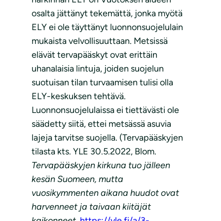
osalta jättänyt tekemättä, jonka myötä
ELY ei ole täyttänyt luonnonsuojelulain
mukaista velvollisuuttaan. Metsissä
elävät tervapääskyt ovat erittäin
uhanalaisia lintuja, joiden suojelun
suotuisan tilan turvaamisen tulisi olla
ELY-keskuksen tehtävä.
Luonnonsuojelulaissa ei tiettävästi ole
säädetty siitä, ettei metsässä asuvia
lajeja tarvitse suojella. (Tervapääskyjen
tilasta kts. YLE 30.5.2022, Blom.
Tervapääskyjen kirkuna tuo jälleen
kesän Suomeen, mutta
vuosikymmenten aikana huudot ovat
harvenneet ja taivaan kiitäjät
kaikonneet.
https://yle.fi/a/3-