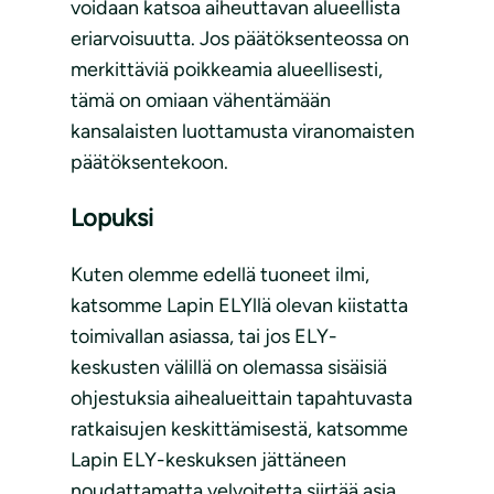
voidaan katsoa aiheuttavan alueellista
eriarvoisuutta. Jos päätöksenteossa on
merkittäviä poikkeamia alueellisesti,
tämä on omiaan vähentämään
kansalaisten luottamusta viranomaisten
päätöksentekoon.
Lopuksi
Kuten olemme edellä tuoneet ilmi,
katsomme Lapin ELYllä olevan kiistatta
toimivallan asiassa, tai jos ELY-
keskusten välillä on olemassa sisäisiä
ohjestuksia aihealueittain tapahtuvasta
ratkaisujen keskittämisestä, katsomme
Lapin ELY-keskuksen jättäneen
noudattamatta velvoitetta siirtää asia