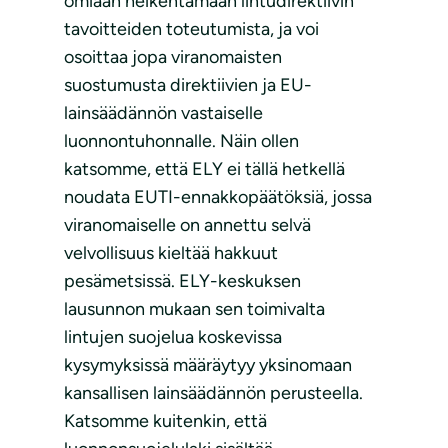
omiaan heikentämään lintudirektiivin
tavoitteiden toteutumista, ja voi
osoittaa jopa viranomaisten
suostumusta direktiivien ja EU-
lainsäädännön vastaiselle
luonnontuhonnalle. Näin ollen
katsomme, että ELY ei tällä hetkellä
noudata EUTI-ennakkopäätöksiä, jossa
viranomaiselle on annettu selvä
velvollisuus kieltää hakkuut
pesämetsissä. ELY-keskuksen
lausunnon mukaan sen toimivalta
lintujen suojelua koskevissa
kysymyksissä määräytyy yksinomaan
kansallisen lainsäädännön perusteella.
Katsomme kuitenkin, että