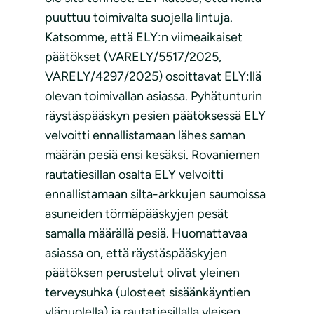
puuttuu toimivalta suojella lintuja.
Katsomme, että ELY:n viimeaikaiset
päätökset (VARELY/5517/2025,
VARELY/4297/2025) osoittavat ELY:llä
olevan toimivallan asiassa. Pyhätunturin
räystäspääskyn pesien päätöksessä ELY
velvoitti ennallistamaan lähes saman
määrän pesiä ensi kesäksi. Rovaniemen
rautatiesillan osalta ELY velvoitti
ennallistamaan silta-arkkujen saumoissa
asuneiden törmäpääskyjen pesät
samalla määrällä pesiä. Huomattavaa
asiassa on, että räystäspääskyjen
päätöksen perustelut olivat yleinen
terveysuhka (ulosteet sisäänkäyntien
yläpuolella) ja rautatiesillalla yleisen