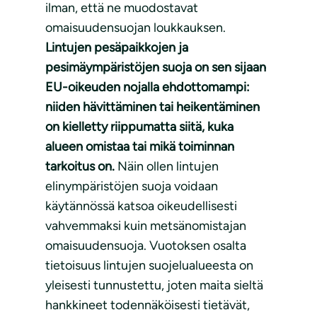
ilman, että ne muodostavat
omaisuudensuojan loukkauksen.
Lintujen pesäpaikkojen ja
pesimäympäristöjen suoja on sen sijaan
EU-oikeuden nojalla ehdottomampi:
niiden hävittäminen tai heikentäminen
on kielletty riippumatta siitä, kuka
alueen omistaa tai mikä toiminnan
tarkoitus on.
Näin ollen lintujen
elinympäristöjen suoja voidaan
käytännössä katsoa oikeudellisesti
vahvemmaksi kuin metsänomistajan
omaisuudensuoja. Vuotoksen osalta
tietoisuus lintujen suojelualueesta on
yleisesti tunnustettu, joten maita sieltä
hankkineet todennäköisesti tietävät,