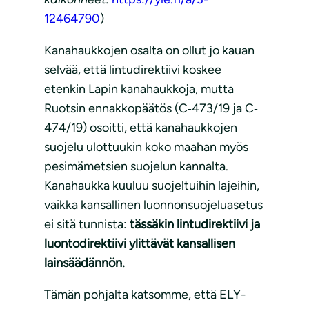
12464790
)
Kanahaukkojen osalta on ollut jo kauan
selvää, että lintudirektiivi koskee
etenkin Lapin kanahaukkoja, mutta
Ruotsin ennakkopäätös (C‐473/19 ja C‐
474/19) osoitti, että kanahaukkojen
suojelu ulottuukin koko maahan myös
pesimämetsien suojelun kannalta.
Kanahaukka kuuluu suojeltuihin lajeihin,
vaikka kansallinen luonnonsuojeluasetus
ei sitä tunnista:
tässäkin lintudirektiivi ja
luontodirektiivi ylittävät kansallisen
lainsäädännön.
Tämän pohjalta katsomme, että ELY-