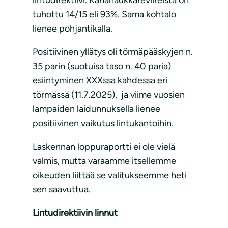
lintudirektiivi. Kanahaukkareviireistä on
tuhottu 14/15 eli 93%. Sama kohtalo
lienee pohjantikalla.
Positiivinen yllätys oli törmäpääskyjen n.
35 parin (suotuisa taso n. 40 paria)
esiintyminen XXXssa kahdessa eri
törmässä (11.7.2025), ja viime vuosien
lampaiden laidunnuksella lienee
positiivinen vaikutus lintukantoihin.
Laskennan loppuraportti ei ole vielä
valmis, mutta varaamme itsellemme
oikeuden liittää se valitukseemme heti
sen saavuttua.
Lintudirektiivin linnut