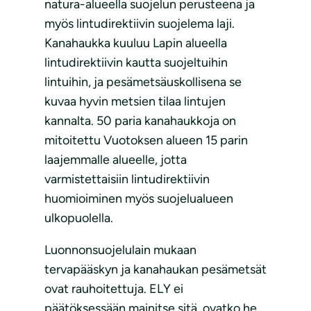
natura-alueella suojelun perusteena ja
myös lintudirektiivin suojelema laji.
Kanahaukka kuuluu Lapin alueella
lintudirektiivin kautta suojeltuihin
lintuihin, ja pesämetsäuskollisena se
kuvaa hyvin metsien tilaa lintujen
kannalta. 50 paria kanahaukkoja on
mitoitettu Vuotoksen alueen 15 parin
laajemmalle alueelle, jotta
varmistettaisiin lintudirektiivin
huomioiminen myös suojelualueen
ulkopuolella.
Luonnonsuojelulain mukaan
tervapääskyn ja kanahaukan pesämetsät
ovat rauhoitettuja. ELY ei
päätöksessään mainitse sitä, ovatko he