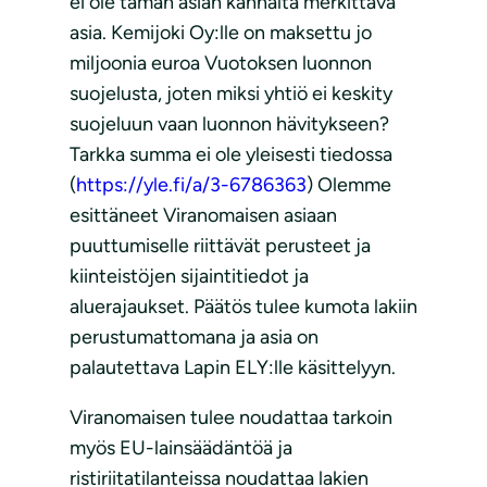
ei ole tämän asian kannalta merkittävä
asia. Kemijoki Oy:lle on maksettu jo
miljoonia euroa Vuotoksen luonnon
suojelusta, joten miksi yhtiö ei keskity
suojeluun vaan luonnon hävitykseen?
Tarkka summa ei ole yleisesti tiedossa
(
https://yle.fi/a/3-6786363
) Olemme
esittäneet Viranomaisen asiaan
puuttumiselle riittävät perusteet ja
kiinteistöjen sijaintitiedot ja
aluerajaukset. Päätös tulee kumota lakiin
perustumattomana ja asia on
palautettava Lapin ELY:lle käsittelyyn.
Viranomaisen tulee noudattaa tarkoin
myös EU-lainsäädäntöä ja
ristiriitatilanteissa noudattaa lakien