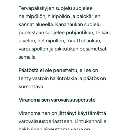
Tervapääskyjen suojelu suojelee
helmipöllön, hiiripöllön ja palokärjen
kannat alueella. Kanahaukan suojelu
puolestaan suojelee pohjantikan, telkän,
uivelon, helmipöllön, muuttohaukan,
varpuspöllön ja pikkutikan pesämetsät
samalla.
Päätöstä ei ole perusteltu, eli se on
tehty vastoin hallintolakia ja päätös on
kumottava.
Viranomaisen varovaisuusperuste
Viranomainen on jättänyt käyttämättä
varovaisuusperiaatteen. Lintukannoille
hakkuiden aiheuttama vaara on