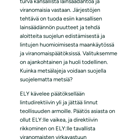
turva kansallista lainsäädäntöä ja
viranomaisia vastaan. Järjestöjen
tehtävä on tuoda esiin kansallisen
lainsäädännön puutteet ja tehdä
aloitteita suojelun edistämisestä ja
lintujen huomioimisesta maankäytössä
ja viranomaispäätöksissä. Valituksemme
on ajankohtainen ja huoli todellinen.
Kuinka metsälajeja voidaan suojella
suojelematta metsiä?
ELY kävelee päätöksellään
lintudirektiivin yli ja jättää linnut
teollisuuden armoille. Päätös asiasta on
ollut ELY:lle vaikea, ja direktiivin
rikkominen on ELY:lle tavallista
viranomaisten virkavastuun