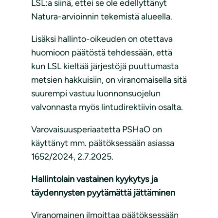
LSL:a siinä, ettei se ole edellyttänyt
Natura-arvioinnin tekemistä alueella.
Lisäksi hallinto-oikeuden on otettava
huomioon päätöstä tehdessään, että
kun LSL kieltää järjestöjä puuttumasta
metsien hakkuisiin, on viranomaisella sitä
suurempi vastuu luonnonsuojelun
valvonnasta myös lintudirektiivin osalta.
Varovaisuusperiaatetta PSHaO on
käyttänyt mm. päätöksessään asiassa
1652/2024, 2.7.2025.
Hallintolain vastainen kyykytys ja
täydennysten pyytämättä jättäminen
Viranomainen ilmoittaa päätöksessään