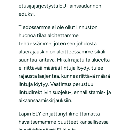
etusijajärjestystä EU-lainsäädännön
eduksi.
Tiedossamme ei ole ollut linnuston
huonoa tilaa aloitettamme
tehdessämme, joten sen johdosta
aluerajauskin on aloitteessamme sikäli
suuntaa-antava. Mikäli rajatulta alueelta
ei riittävää määrää lintuja löydy, tulee
rajausta laajentaa, kunnes riittävä määrä
lintuja löytyy. Vaatimus perustuu
lintudirektiivin suojelu-, ennallistamis- ja
aikaansaamiskirjauksiin.
Lapin ELY on jättänyt ilmoittamatta
havaitsemamme puutteet kansallisessa