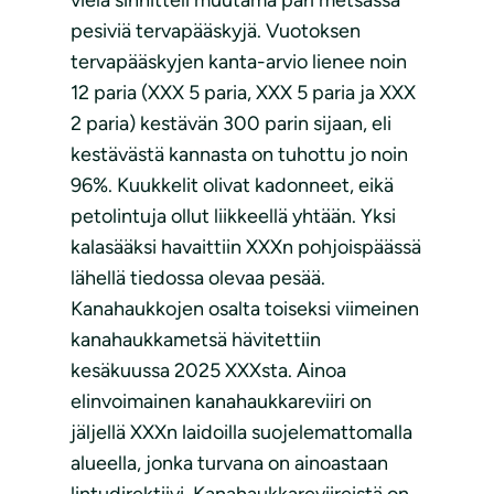
vielä sinnitteli muutama pari metsässä
pesiviä tervapääskyjä. Vuotoksen
tervapääskyjen kanta-arvio lienee noin
12 paria (XXX 5 paria, XXX 5 paria ja XXX
2 paria) kestävän 300 parin sijaan, eli
kestävästä kannasta on tuhottu jo noin
96%. Kuukkelit olivat kadonneet, eikä
petolintuja ollut liikkeellä yhtään. Yksi
kalasääksi havaittiin XXXn pohjoispäässä
lähellä tiedossa olevaa pesää.
Kanahaukkojen osalta toiseksi viimeinen
kanahaukkametsä hävitettiin
kesäkuussa 2025 XXXsta. Ainoa
elinvoimainen kanahaukkareviiri on
jäljellä XXXn laidoilla suojelemattomalla
alueella, jonka turvana on ainoastaan