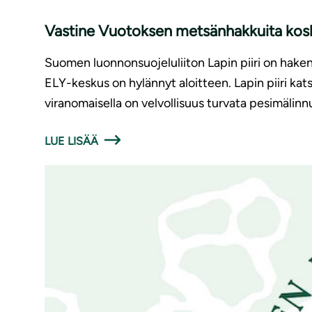
Vastine Vuotoksen metsänhakkuita kos
Suomen luonnonsuojeluliiton Lapin piiri on hak
ELY-keskus on hylännyt aloitteen. Lapin piiri kats
viranomaisella on velvollisuus turvata pesimälinn
LUE LISÄÄ