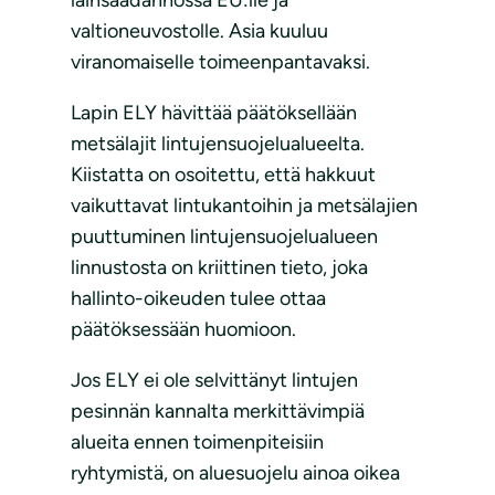
lainsäädännössä EU:lle ja
valtioneuvostolle. Asia kuuluu
viranomaiselle toimeenpantavaksi.
Lapin ELY hävittää päätöksellään
metsälajit lintujensuojelualueelta.
Kiistatta on osoitettu, että hakkuut
vaikuttavat lintukantoihin ja metsälajien
puuttuminen lintujensuojelualueen
linnustosta on kriittinen tieto, joka
hallinto-oikeuden tulee ottaa
päätöksessään huomioon.
Jos ELY ei ole selvittänyt lintujen
pesinnän kannalta merkittävimpiä
alueita ennen toimenpiteisiin
ryhtymistä, on aluesuojelu ainoa oikea