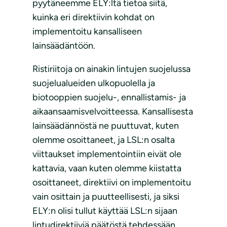
pyytäneemme ELY:ltä tietoa siitä,
kuinka eri direktiivin kohdat on
implementoitu kansalliseen
lainsäädäntöön.
Ristiriitoja on ainakin lintujen suojelussa
suojelualueiden ulkopuolella ja
biotooppien suojelu-, ennallistamis- ja
aikaansaamisvelvoitteessa. Kansallisesta
lainsäädännöstä ne puuttuvat, kuten
olemme osoittaneet, ja LSL:n osalta
viittaukset implementointiin eivät ole
kattavia, vaan kuten olemme kiistatta
osoittaneet, direktiivi on implementoitu
vain osittain ja puutteellisesti, ja siksi
ELY:n olisi tullut käyttää LSL:n sijaan
lintudirektiiviä päätöstä tehdessään.