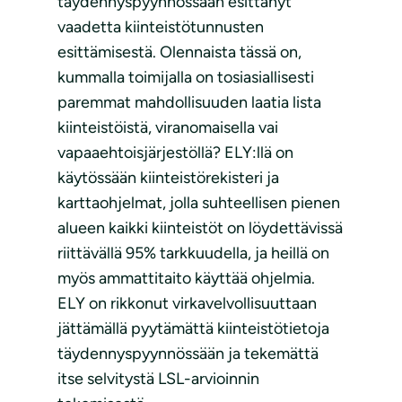
täydennyspyynnössään esittänyt
vaadetta kiinteistötunnusten
esittämisestä. Olennaista tässä on,
kummalla toimijalla on tosiasiallisesti
paremmat mahdollisuuden laatia lista
kiinteistöistä, viranomaisella vai
vapaaehtoisjärjestöllä? ELY:llä on
käytössään kiinteistörekisteri ja
karttaohjelmat, jolla suhteellisen pienen
alueen kaikki kiinteistöt on löydettävissä
riittävällä 95% tarkkuudella, ja heillä on
myös ammattitaito käyttää ohjelmia.
ELY on rikkonut virkavelvollisuuttaan
jättämällä pyytämättä kiinteistötietoja
täydennyspyynnössään ja tekemättä
itse selvitystä LSL-arvioinnin