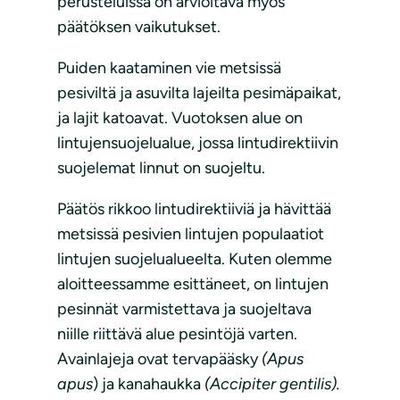
perusteluissa on arvioitava myös
päätöksen vaikutukset.
Puiden kaataminen vie metsissä
pesiviltä ja asuvilta lajeilta pesimäpaikat,
ja lajit katoavat. Vuotoksen alue on
lintujensuojelualue, jossa lintudirektiivin
suojelemat linnut on suojeltu.
Päätös rikkoo lintudirektiiviä ja hävittää
metsissä pesivien lintujen populaatiot
lintujen suojelualueelta. Kuten olemme
aloitteessamme esittäneet, on lintujen
pesinnät varmistettava ja suojeltava
niille riittävä alue pesintöjä varten.
Avainlajeja ovat tervapääsky
(Apus
apus
) ja kanahaukka
(Accipiter gentilis).