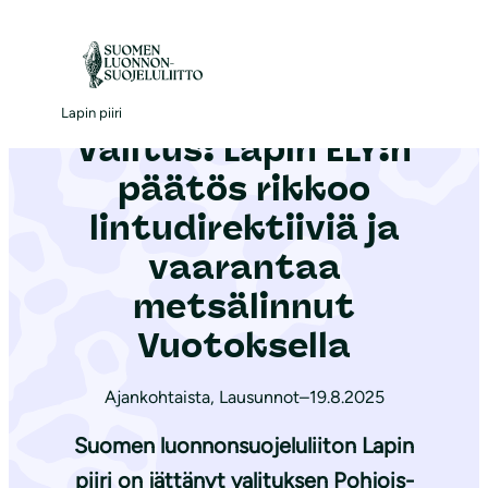
S
i
Etusivu
|
Ajankohtaista
|
Valitus: Lapin ELY:n päätös rikkoo lintudirektiiviä ja vaarantaa metsälinnut Vuotoksella
i
r
Lapin piiri
Valitus: Lapin ELY:n
r
y
päätös rikkoo
s
lintudirektiiviä ja
i
vaarantaa
s
ä
metsälinnut
l
Vuotoksella
t
ö
Ajankohtaista
,
Lausunnot
–
19.8.2025
ö
Suomen luonnonsuojeluliiton Lapin
n
piiri on jättänyt valituksen Pohjois-