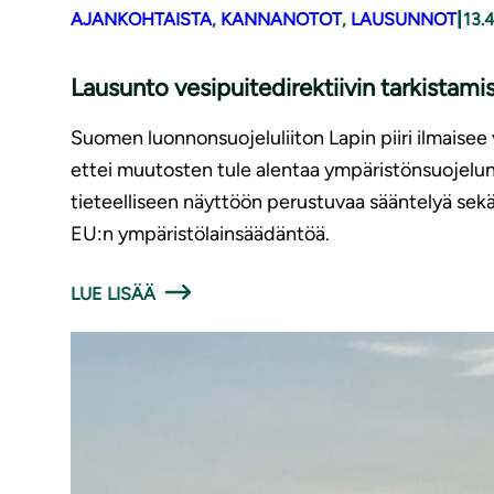
|
AJANKOHTAISTA
, 
KANNANOTOT
, 
LAUSUNNOT
13.
Lausunto vesipuitedirektiivin tarkistam
Suomen luonnonsuojeluliiton Lapin piiri ilmaisee
ettei muutosten tule alentaa ympäristönsuojelun 
tieteelliseen näyttöön perustuvaa sääntelyä se
EU:n ympäristölainsäädäntöä.
LUE LISÄÄ