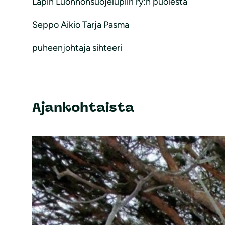
Lapin Luonnonsuojelupiiri ry:n puolesta
Seppo Aikio Tarja Pasma
puheenjohtaja sihteeri
Ajankohtaista