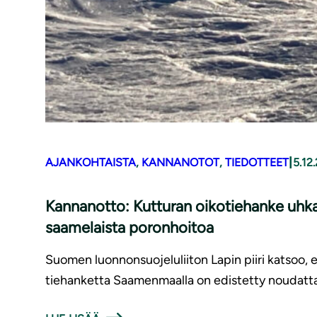
|
AJANKOHTAISTA
, 
KANNANOTOT
, 
TIEDOTTEET
5.12
Kannanotto: Kutturan oikotiehanke uhk
saamelaista poronhoitoa
Suomen luonnonsuojeluliiton Lapin piiri katsoo, 
tiehanketta Saamenmaalla on edistetty noudatt