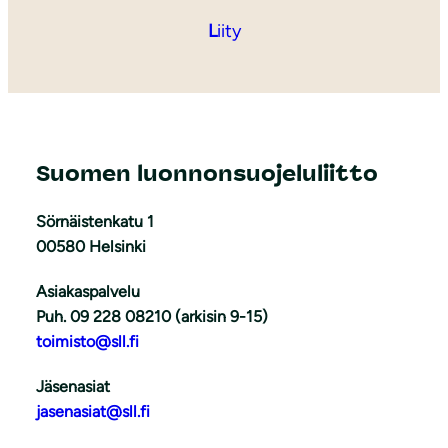
L
iity
Suomen luonnonsuojeluliitto
Sörnäistenkatu 1
00580 Helsinki
Asiakaspalvelu
Puh. 09 228 08210 (arkisin 9-15)
toimisto@sll.fi
Jäsenasiat
jasenasiat@sll.fi