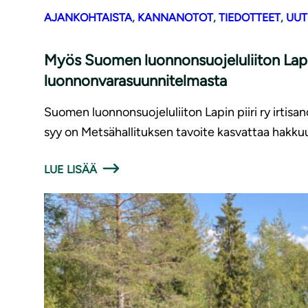
AJANKOHTAISTA
, 
KANNANOTOT
, 
TIEDOTTEET
, 
UUT
Myös Suomen luonnonsuojeluliiton Lapin 
luonnonvarasuunnitelmasta
Suomen luonnonsuojeluliiton Lapin piiri ry irti
syy on Metsähallituksen tavoite kasvattaa hakkuumä
LUE LISÄÄ