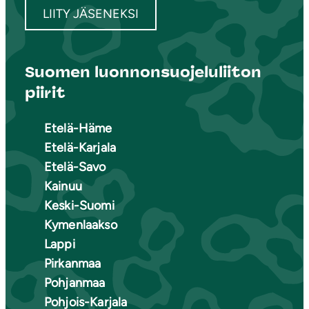
LIITY JÄSENEKSI
Suomen luonnonsuojeluliiton
piirit
Etelä-Häme
Etelä-Karjala
Etelä-Savo
Kainuu
Keski-Suomi
Kymenlaakso
Lappi
Pirkanmaa
Pohjanmaa
Pohjois-Karjala