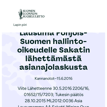
S
i
Etusivu
|
Ajankohtaista
|
Lausuma Pohjois-Suomen hallinto-oikeudelle Sakatin lähettämästä asianajolaskusta
i
r
Lapin piiri
Lausuma Pohjois-
r
y
Suomen hallinto-
s
oikeudelle Sakatin
i
lähettämästä
s
ä
asianajolaskusta
l
t
Kannanotot
–
15.6.2016
ö
Viite Lähetteenne 30.5.2016 2206/16,
ö
01652/15/7203; Tukesin päätös
n
28.10.2015 ML2012:0036 Asia