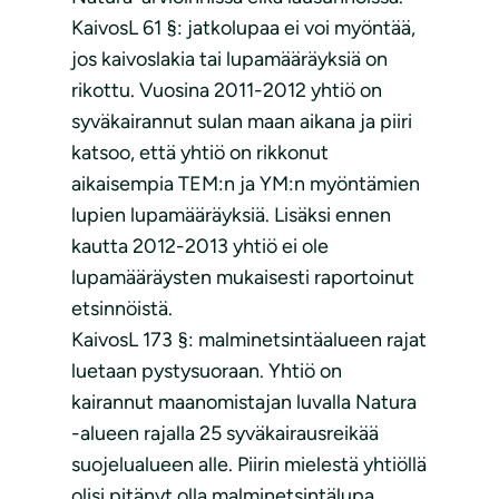
KaivosL 61 §: jatkolupaa ei voi myöntää,
jos kaivoslakia tai lupamääräyksiä on
rikottu. Vuosina 2011-2012 yhtiö on
syväkairannut sulan maan aikana ja piiri
katsoo, että yhtiö on rikkonut
aikaisempia TEM:n ja YM:n myöntämien
lupien lupamääräyksiä. Lisäksi ennen
kautta 2012-2013 yhtiö ei ole
lupamääräysten mukaisesti raportoinut
etsinnöistä.
KaivosL 173 §: malminetsintäalueen rajat
luetaan pystysuoraan. Yhtiö on
kairannut maanomistajan luvalla Natura
-alueen rajalla 25 syväkairausreikää
suojelualueen alle. Piirin mielestä yhtiöllä
olisi pitänyt olla malminetsintälupa