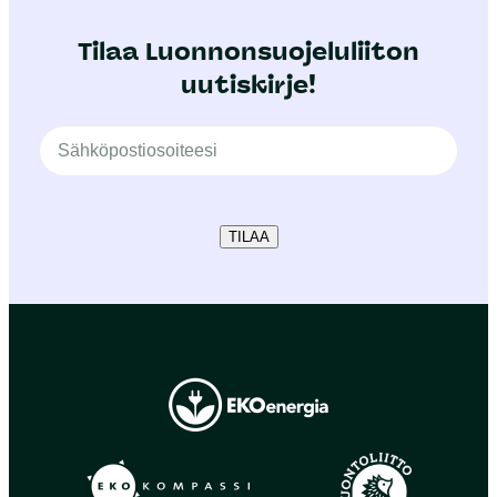
Tilaa Luonnonsuojeluliiton
uutiskirje!
TILAA