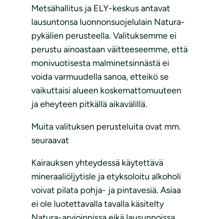
Metsähallitus ja ELY-keskus antavat
lausuntonsa luonnonsuojelulain Natura-
pykälien perusteella. Valituksemme ei
perustu ainoastaan väitteeseemme, että
monivuotisesta malminetsinnästä ei
voida varmuudella sanoa, etteikö se
vaikuttaisi alueen koskemattomuuteen
ja eheyteen pitkällä aikavälillä.
Muita valituksen perusteluita ovat mm.
seuraavat
Kairauksen yhteydessä käytettävä
mineraaliöljytisle ja etyksoloitu alkoholi
voivat pilata pohja- ja pintavesiä. Asiaa
ei ole luotettavalla tavalla käsitelty
Natura-arvioinnissa eikä lausunnoissa.