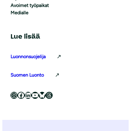
Avoimet työpaikat
Medialle
Lue lisää
Luonnonsuojelija
Suomen Luonto
Luonnonsuojeluliitto Instagramissa
Luonnonsuojeluliitto Facebookissa
Luonnonsuojeluliitto LinkedInissä
Luonnonsuojeluliiton YouTube-kanava
Luonnonsuojeluliitto Blueskyssa
Luonnonsuojeluliitto Threadsissa