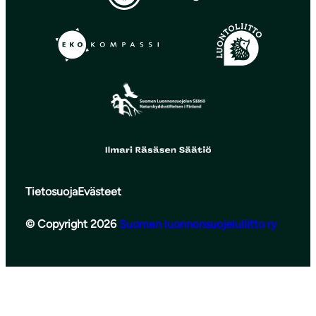
Tietosuoja
Evästeet
© Copyright 2026
Suomen luonnonsuojeluliitto ry