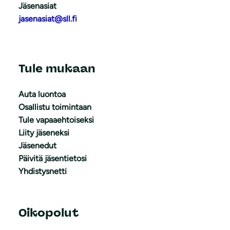
Jäsenasiat
jasenasiat@sll.fi
Tule mukaan
Auta luontoa
Osallistu toimintaan
Tule vapaaehtoiseksi
Liity jäseneksi
Jäsenedut
Päivitä jäsentietosi
Yhdistysnetti
Oikopolut