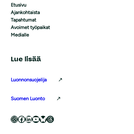
Etusivu
Ajankohtaista
Tapahtumat
Avoimet työpaikat
Medialle
Lue lisää
Luonnonsuojelija
Suomen Luonto
Luonnonsuojeluliitto Instagramissa
Luonnonsuojeluliitto Facebookissa
Luonnonsuojeluliitto LinkedInissä
Luonnonsuojeluliiton YouTube-kanava
Luonnonsuojeluliitto Blueskyssa
Luonnonsuojeluliitto Threadsissa