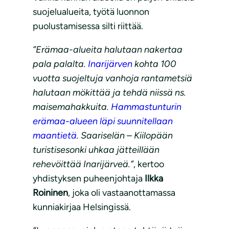
suojelualueita, työtä luonnon
puolustamisessa silti riittää.
”Erämaa-alueita halutaan nakertaa
pala palalta.
Inarijärven
kohta 100
vuotta suojeltuja vanhoja rantametsiä
halutaan mökittää ja tehdä niissä ns.
maisemahakkuita.
Hammastunturin
erämaa-alueen läpi suunnitellaan
maantietä.
Saariselän – Kiilopään
turistisesonki uhkaa jätteillään
rehevöittää Inarijärveä.”
, kertoo
yhdistyksen puheenjohtaja
Ilkka
Roininen
, joka oli vastaanottamassa
kunniakirjaa Helsingissä.