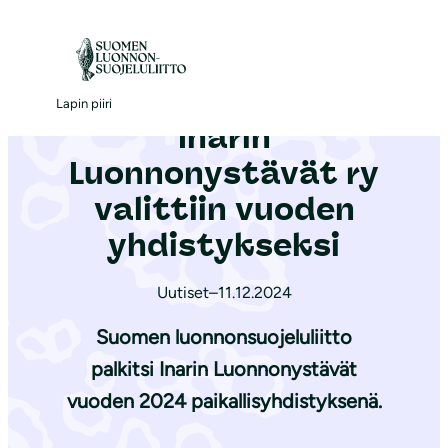
S
i
Etusivu
|
Ajankohtaista
|
Inarin Luonnonystävät ry valittiin vuoden yhdistykseksi
i
r
Lapin piiri
Inarin
r
y
Luonnonystävät ry
s
valittiin vuoden
i
yhdistykseksi
s
ä
Uutiset
–
11.12.2024
l
t
Suomen luonnonsuojeluliitto
ö
palkitsi Inarin Luonnonystävät
ö
vuoden 2024 paikallisyhdistyksenä.
n