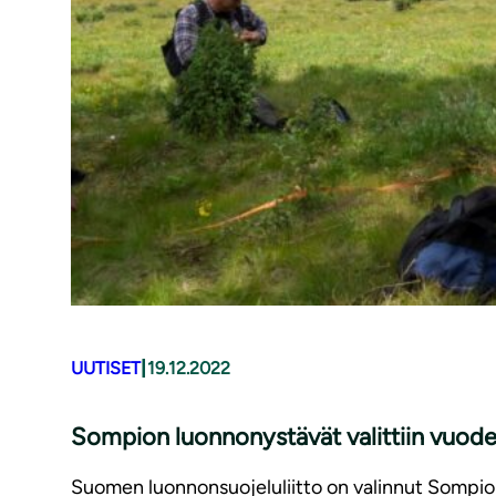
|
UUTISET
19.12.2022
Sompion luonnonystävät valittiin vuode
Suomen luonnonsuojeluliitto on valinnut Sompion