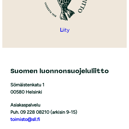
L
iity
Suomen luonnonsuojeluliitto
Sörnäistenkatu 1
00580 Helsinki
Asiakaspalvelu
Puh. 09 228 08210 (arkisin 9-15)
toimisto@sll.fi