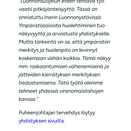
”Luonnonsuojelun eteen tehtävä työ
vaatii pitkäjänteisyyttä. Tässä on
onnistuttu Inarin Luonnonystävissä.
Ympäristöasioista huolehtiminen tuo
näkyvyyttä ja arvostusta yhdistykselle.
Mutta tärkeintä on se, että ympäristön
merkitys ja huolenpito on levinnyt
koskemaan vähän kaikkia. Tämä näkyy
mm. roskaantumisen vähenemisenä ja
jätteiden kierrätyksen merkityksen
tiedostamisena. Tätä työtä olemme
tehneet yhdessä viranomaistahojen
kanssa.”
Puheenjohtajan tervehdys löytyy
yhdistyksen sivuilta.