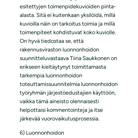
esitettyjen toimenpidekuvioiden pinta-
alasta. Sitä ei kuitenkaan yksilöidä, millä
kuvioilla näin on tarkoitus toimia ja millä
toimenpiteet kohdistuvat koko kuviolle.
On hyvä tiedostaa se, että
rakennusviraston luonnonhoidon
suunnitteluvastaava Tiina Saukkonen on
erikseen kieltäytynyt toimittamasta
tarkempia luonnonhoidon
toteuttamissuunnitelmia luonnonhoidon
työryhmän järjestöedustajien käyttöön,
vaikka tämä aineisto olennaisesti
helpottaisi kommentointeja ja itse
järkevää vuorovaikutusprosessia.
6) Luonnonhoidon