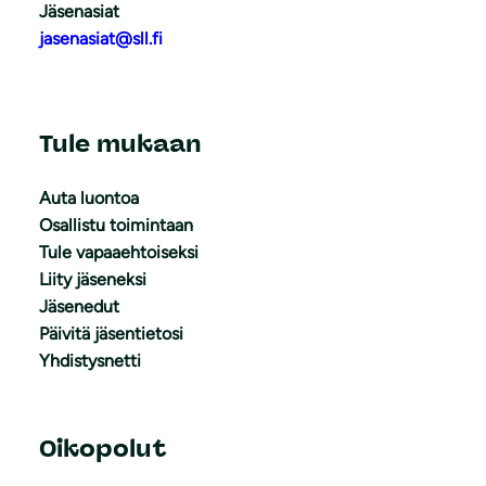
Jäsenasiat
jasenasiat@sll.fi
Tule mukaan
Auta luontoa
Osallistu toimintaan
Tule vapaaehtoiseksi
Liity jäseneksi
Jäsenedut
Päivitä jäsentietosi
Yhdistysnetti
Oikopolut