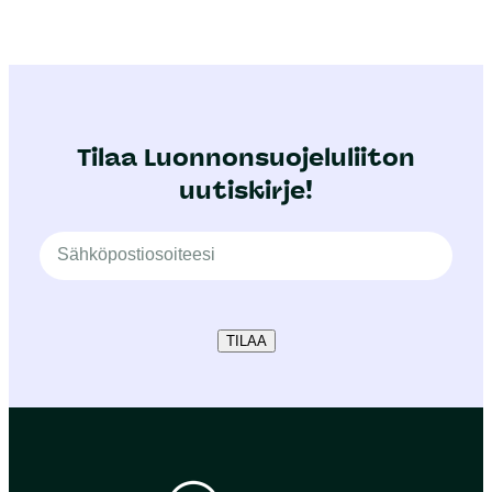
Tilaa Luonnonsuojeluliiton
uutiskirje!
TILAA