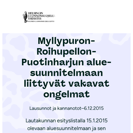
S
i
Etusivu
|
Ajankohtaista
|
Myllypuron-Roihupellon-Puotinharjun alue­suun­ni­tel­maan liittyvät vakavat ongelmat
i
r
Myllypuron-
r
y
Roihupellon-
s
Puotinharjun alue­
i
suun­ni­tel­maan
s
ä
liittyvät vakavat
l
ongelmat
t
ö
Lausunnot ja kannanotot
–
6.12.2015
ö
Lautakunnan esityslistalla 15.1.2015
n
olevaan aluesuunnitelmaan ja sen