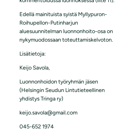
kommentoidussa luonnoksessa (liite 11).
Edellä mainituista syistä Myllypuron-
Roihupellon-Putinharjun
aluesuunnitelman luonnonhoito-osa on
nykymuodossaan toteuttamiskelvoton.
Lisätietoja:
Keijo Savola,
Luonnonhoidon työryhmän jäsen
(Helsingin Seudun Lintutieteellinen
yhdistys Tringa ry)
keijo.savola@gmail.com
045-652 1974