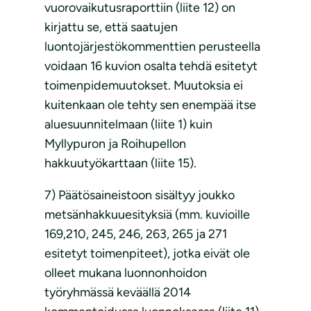
vuorovaikutusraporttiin (liite 12) on
kirjattu se, että saatujen
luontojärjestökommenttien perusteella
voidaan 16 kuvion osalta tehdä esitetyt
toimenpidemuutokset. Muutoksia ei
kuitenkaan ole tehty sen enempää itse
aluesuunnitelmaan (liite 1) kuin
Myllypuron ja Roihupellon
hakkuutyökarttaan (liite 15).
7) Päätösaineistoon sisältyy joukko
metsänhakkuuesityksiä (mm. kuvioille
169,210, 245, 246, 263, 265 ja 271
esitetyt toimenpiteet), jotka eivät ole
olleet mukana luonnonhoidon
työryhmässä keväällä 2014