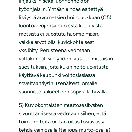
linjauksiin sekä luonnonhoidon
työohjeisiin. Yhtään ainoaa esitettyä
lisäystä arvometsien hoitoluokkaan (C5)
luontoarvojensa puolesta kuuluvista
metsistä ei suostuta huomioimaan,
vaikka arvot olisi kuviokohtaisesti
yksilöity. Perusteena vedotaan
valtakunnallisiin yhden lauseen mittaisiin
suosituksiin, joita kukin hoitoluokitusta
käyttävä kaupunki voi tosiasiassa
soveltaa täysin itsenäisesti omalle
suunnittelualueelleen sopivalla tavalla.
5) Kuviokohtaisten muutosesitysten
sivuuttamisessa vedotaan siihen, että
toimenpiteitä on tarkoitus tosiasiassa
tehdä vain osalla (tai jopa murto-osalla)