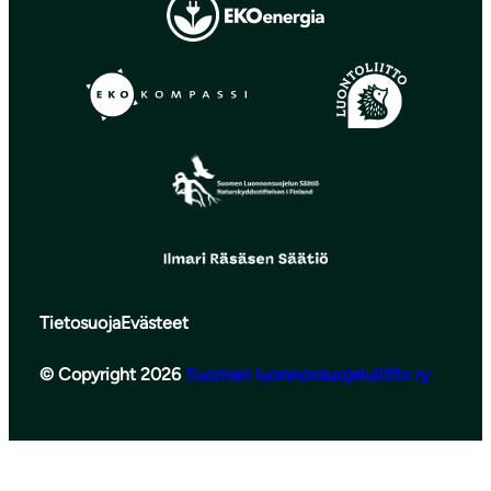
Tietosuoja
Evästeet
© Copyright 2026
Suomen luonnonsuojeluliitto ry