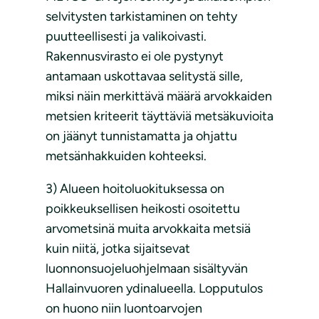
selvitysten tarkistaminen on tehty
puutteellisesti ja valikoivasti.
Rakennusvirasto ei ole pystynyt
antamaan uskottavaa selitystä sille,
miksi näin merkittävä määrä arvokkaiden
metsien kriteerit täyttäviä metsäkuvioita
on jäänyt tunnistamatta ja ohjattu
metsänhakkuiden kohteeksi.
3) Alueen hoitoluokituksessa on
poikkeuksellisen heikosti osoitettu
arvometsinä muita arvokkaita metsiä
kuin niitä, jotka sijaitsevat
luonnonsuojeluohjelmaan sisältyvän
Hallainvuoren ydinalueella. Lopputulos
on huono niin luontoarvojen