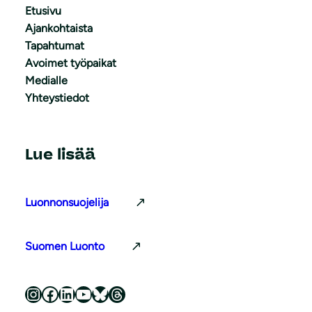
Etusivu
Ajankohtaista
Tapahtumat
Avoimet työpaikat
Medialle
Yhteystiedot
Lue lisää
Luonnonsuojelija
Suomen Luonto
Luonnonsuojeluliitto Instagramissa
Luonnonsuojeluliitto Facebookissa
Luonnonsuojeluliitto LinkedInissä
Luonnonsuojeluliiton YouTube-kanava
Luonnonsuojeluliitto Blueskyssa
Luonnonsuojeluliitto Threadsissa