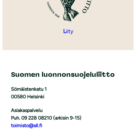
L
iity
Suomen luonnonsuojeluliitto
Sörnäistenkatu 1
00580 Helsinki
Asiakaspalvelu
Puh. 09 228 08210 (arkisin 9-15)
toimisto@sll.fi