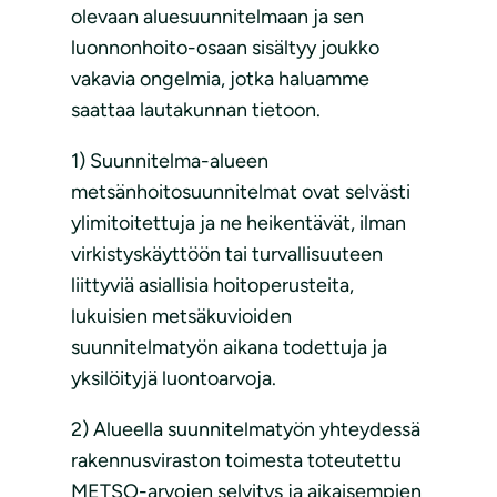
olevaan aluesuunnitelmaan ja sen
luonnonhoito-osaan sisältyy joukko
vakavia ongelmia, jotka haluamme
saattaa lautakunnan tietoon.
1) Suunnitelma-alueen
metsänhoitosuunnitelmat ovat selvästi
ylimitoitettuja ja ne heikentävät, ilman
virkistyskäyttöön tai turvallisuuteen
liittyviä asiallisia hoitoperusteita,
lukuisien metsäkuvioiden
suunnitelmatyön aikana todettuja ja
yksilöityjä luontoarvoja.
2) Alueella suunnitelmatyön yhteydessä
rakennusviraston toimesta toteutettu
METSO-arvojen selvitys ja aikaisempien