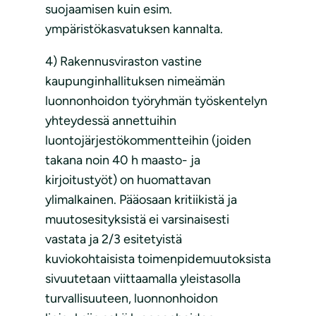
suojaamisen kuin esim.
ympäristökasvatuksen kannalta.
4) Rakennusviraston vastine
kaupunginhallituksen nimeämän
luonnonhoidon työryhmän työskentelyn
yhteydessä annettuihin
luontojärjestökommentteihin (joiden
takana noin 40 h maasto- ja
kirjoitustyöt) on huomattavan
ylimalkainen. Pääosaan kritiikistä ja
muutosesityksistä ei varsinaisesti
vastata ja 2/3 esitetyistä
kuviokohtaisista toimenpidemuutoksista
sivuutetaan viittaamalla yleistasolla
turvallisuuteen, luonnonhoidon