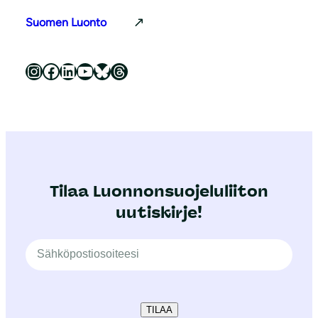
Suomen Luonto
Luonnonsuojeluliitto Instagramissa
Luonnonsuojeluliitto Facebookissa
Luonnonsuojeluliitto LinkedInissä
Luonnonsuojeluliiton YouTube-kanava
Luonnonsuojeluliitto Blueskyssa
Luonnonsuojeluliitto Threadsissa
Tilaa Luonnonsuojeluliiton
uutiskirje!
TILAA