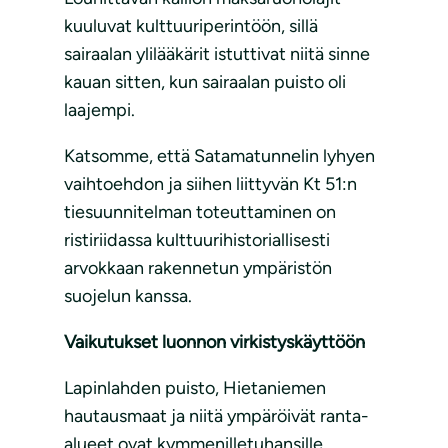
kuuluvat kulttuuriperintöön, sillä
sairaalan ylilääkärit istuttivat niitä sinne
kauan sitten, kun sairaalan puisto oli
laajempi.
Katsomme, että Satamatunnelin lyhyen
vaihtoehdon ja siihen liittyvän Kt 51:n
tiesuunnitelman toteuttaminen on
ristiriidassa kulttuurihistoriallisesti
arvokkaan rakennetun ympäristön
suojelun kanssa.
Vaikutukset luonnon virkistyskäyttöön
Lapinlahden puisto, Hietaniemen
hautausmaat ja niitä ympäröivät ranta-
alueet ovat kymmenilletuhansille