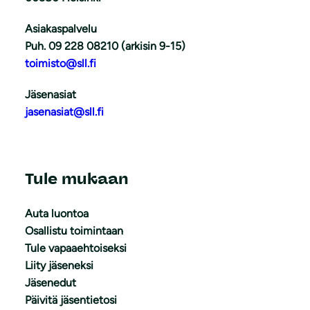
Asiakaspalvelu
Puh. 09 228 08210 (arkisin 9-15)
toimisto@sll.fi
Jäsenasiat
jasenasiat@sll.fi
Tule mukaan
Auta luontoa
Osallistu toimintaan
Tule vapaaehtoiseksi
Liity jäseneksi
Jäsenedut
Päivitä jäsentietosi