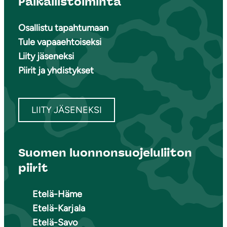
Paikallistoiminta
Osallistu tapahtumaan
Tule vapaaehtoiseksi
Liity jäseneksi
Piirit ja yhdistykset
LIITY JÄSENEKSI
Suomen luonnonsuojeluliiton
piirit
Etelä-Häme
Etelä-Karjala
Etelä-Savo