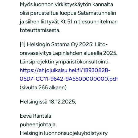
Myös luonnon virkistyskäytön kannalta
olisi perusteltua luopua Satamatunnelin
ja siihen liittyvät Kt 51:n tiesuunnitelman
toteuttamisesta.
[1] Helsingin Satama Oy 2025: Liito-
oravaselvitys Lapinlahden alueella 2025.
Länsiprojektin ympäristökonsultointi.
https://ahjojulkaisu.hel.fi/1B93082B-
05D7-CC11-9642-9A550D000000.pdf
(sivulta 266 alkaen)
Helsingissä 18.12.2025,
Eeva Rantala
puheenjohtaja
Helsingin luonnonsuojeluyhdistys ry