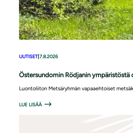
|
UUTISET
7.8.2026
Östersundomin Rödjanin ympäristöstä o
Luontoliiton Metsäryhmän vapaaehtoiset metsäka
LUE LISÄÄ