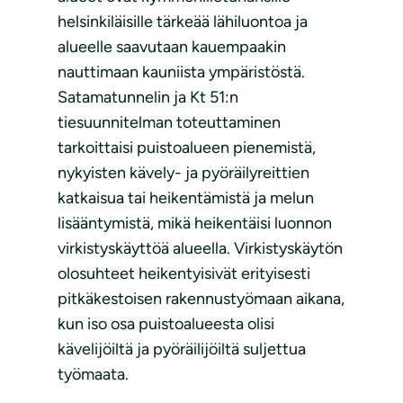
helsinkiläisille tärkeää lähiluontoa ja
alueelle saavutaan kauempaakin
nauttimaan kauniista ympäristöstä.
Satamatunnelin ja Kt 51:n
tiesuunnitelman toteuttaminen
tarkoittaisi puistoalueen pienemistä,
nykyisten kävely- ja pyöräilyreittien
katkaisua tai heikentämistä ja melun
lisääntymistä, mikä heikentäisi luonnon
virkistyskäyttöä alueella. Virkistyskäytön
olosuhteet heikentyisivät erityisesti
pitkäkestoisen rakennustyömaan aikana,
kun iso osa puistoalueesta olisi
kävelijöiltä ja pyöräilijöiltä suljettua
työmaata.