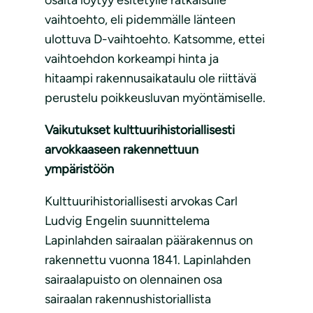
osalta löytyy esitetylle ratkaisulle
vaihtoehto, eli pidemmälle länteen
ulottuva D-vaihtoehto. Katsomme, ettei
vaihtoehdon korkeampi hinta ja
hitaampi rakennusaikataulu ole riittävä
perustelu poikkeusluvan myöntämiselle.
Vaikutukset kulttuurihistoriallisesti
arvokkaaseen rakennettuun
ympäristöön
Kulttuurihistoriallisesti arvokas Carl
Ludvig Engelin suunnittelema
Lapinlahden sairaalan päärakennus on
rakennettu vuonna 1841. Lapinlahden
sairaalapuisto on olennainen osa
sairaalan rakennushistoriallista