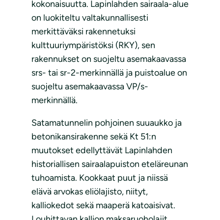
kokonaisuutta. Lapinlahden sairaala-alue
on luokiteltu valtakunnallisesti
merkittäväksi rakennetuksi
kulttuuriympäristöksi (RKY), sen
rakennukset on suojeltu asemakaavassa
srs- tai sr-2-merkinnällä ja puistoalue on
suojeltu asemakaavassa VP/s-
merkinnällä.
Satamatunnelin pohjoinen suuaukko ja
betonikansirakenne sekä Kt 51:n
muutokset edellyttävät Lapinlahden
historiallisen sairaalapuiston eteläreunan
tuhoamista. Kookkaat puut ja niissä
elävä arvokas eliölajisto, niityt,
kalliokedot sekä maaperä katoaisivat.
Louhittavan kallion maksaruoholajit