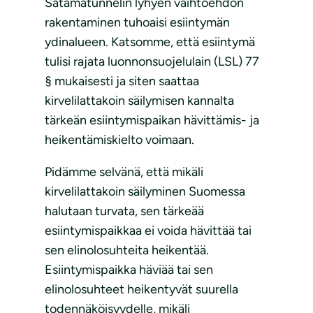
Satamatunnelin lyhyen vaihtoehdon
rakentaminen tuhoaisi esiintymän
ydinalueen. Katsomme, että esiintymä
tulisi rajata luonnonsuojelulain (LSL) 77
§ mukaisesti ja siten saattaa
kirvelilattakoin säilymisen kannalta
tärkeän esiintymispaikan hävittämis- ja
heikentämiskielto voimaan.
Pidämme selvänä, että mikäli
kirvelilattakoin säilyminen Suomessa
halutaan turvata, sen tärkeää
esiintymispaikkaa ei voida hävittää tai
sen elinolosuhteita heikentää.
Esiintymispaikka häviää tai sen
elinolosuhteet heikentyvät suurella
todennäköisyydelle, mikäli