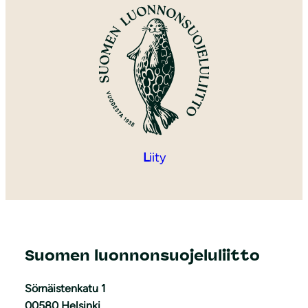
L
iity
Suomen luonnonsuojeluliitto
Sörnäistenkatu 1
00580 Helsinki