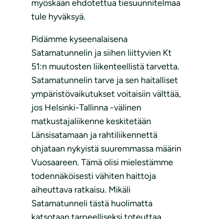
myöskään ehdotettua tiesuunnitelmaa
tule hyväksyä.
Pidämme kyseenalaisena
Satamatunnelin ja siihen liittyvien Kt
51:n muutosten liikenteellistä tarvetta.
Satamatunnelin tarve ja sen haitalliset
ympäristövaikutukset voitaisiin välttää,
jos Helsinki-Tallinna -välinen
matkustajaliikenne keskitetään
Länsisatamaan ja rahtiliikennettä
ohjataan nykyistä suuremmassa määrin
Vuosaareen. Tämä olisi mielestämme
todennäköisesti vähiten haittoja
aiheuttava ratkaisu. Mikäli
Satamatunneli tästä huolimatta
katsotaan tarpeelliseksi toteuttaa,