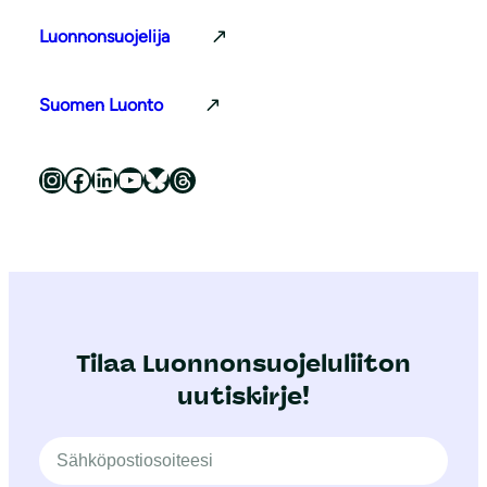
Luonnonsuojelija
Suomen Luonto
Luonnonsuojeluliitto Instagramissa
Luonnonsuojeluliitto Facebookissa
Luonnonsuojeluliitto LinkedInissä
Luonnonsuojeluliiton YouTube-kanava
Luonnonsuojeluliitto Blueskyssa
Luonnonsuojeluliitto Threadsissa
Tilaa Luonnonsuojeluliiton
uutiskirje!