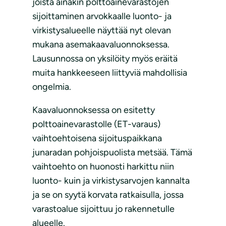
joista ainakin polttoainevarastojen
sijoittaminen arvokkaalle luonto- ja
virkistysalueelle näyttää nyt olevan
mukana asemakaavaluonnoksessa.
Lausunnossa on yksilöity myös eräitä
muita hankkeeseen liittyviä mahdollisia
ongelmia.
Kaavaluonnoksessa on esitetty
polttoainevarastolle (ET-varaus)
vaihtoehtoisena sijoituspaikkana
junaradan pohjoispuolista metsää. Tämä
vaihtoehto on huonosti harkittu niin
luonto- kuin ja virkistysarvojen kannalta
ja se on syytä korvata ratkaisulla, jossa
varastoalue sijoittuu jo rakennetulle
alueelle.