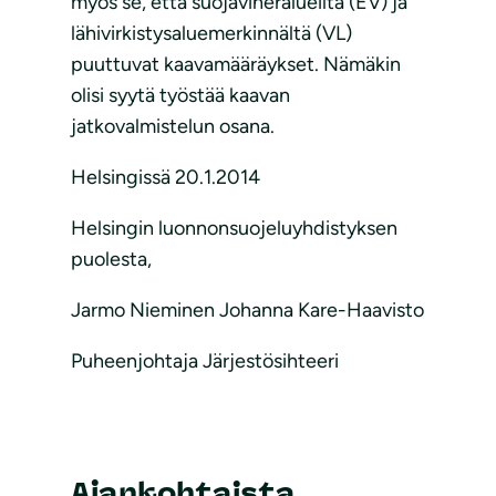
myös se, että suojaviheralueilta (EV) ja
lähivirkistysaluemerkinnältä (VL)
puuttuvat kaavamääräykset. Nämäkin
olisi syytä työstää kaavan
jatkovalmistelun osana.
Helsingissä 20.1.2014
Helsingin luonnonsuojeluyhdistyksen
puolesta,
Jarmo Nieminen Johanna Kare-Haavisto
Puheenjohtaja Järjestösihteeri
Ajankohtaista