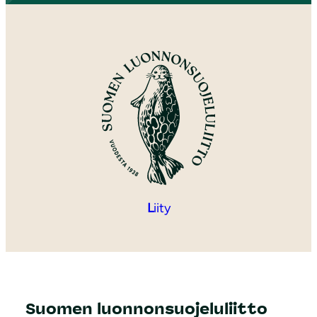
L
iity
Suomen luonnonsuojeluliitto