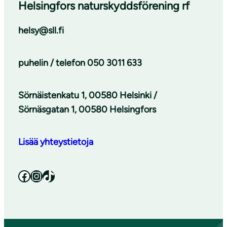
Helsingfors naturskyddsförening rf
helsy@sll.fi
puhelin / telefon
050 3011 633
Sörnäistenkatu 1, 00580 Helsinki /
Sörnäsgatan 1, 00580 Helsingfors
Lisää yhteystietoja
Facebook
Instagram
TikTok