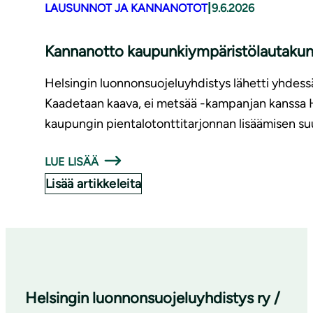
|
LAUSUNNOT JA KANNANOTOT
9.6.2026
Kannanotto kaupunkiympäristölautakunna
Helsingin luonnonsuojeluyhdistys lähetti yhdessä
Kaadetaan kaava, ei metsää -kampanjan kanssa 
kaupungin pientalotonttitarjonnan lisäämisen su
LUE LISÄÄ
Lisää artikkeleita
Helsingin luonnonsuojeluyhdistys ry /