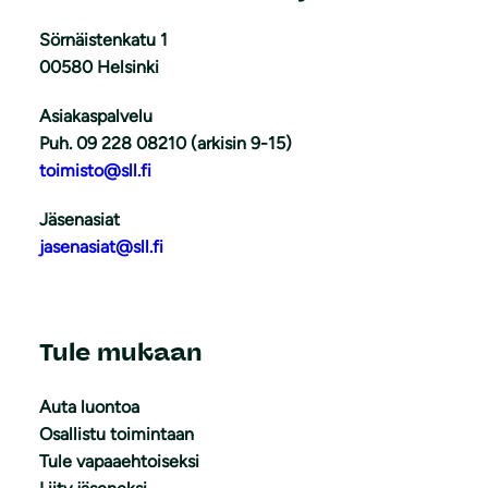
Sörnäistenkatu 1
00580 Helsinki
Asiakaspalvelu
Puh. 09 228 08210 (arkisin 9-15)
toimisto@sll.fi
Jäsenasiat
jasenasiat@sll.fi
Tule mukaan
Auta luontoa
Osallistu toimintaan
Tule vapaaehtoiseksi