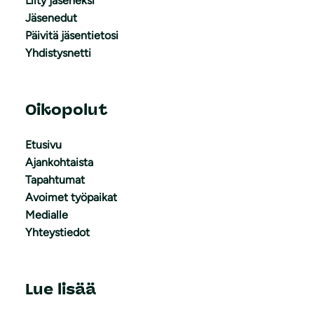
Liity jäseneksi
Jäsenedut
Päivitä jäsentietosi
Yhdistysnetti
Oikopolut
Etusivu
Ajankohtaista
Tapahtumat
Avoimet työpaikat
Medialle
Yhteystiedot
Lue lisää