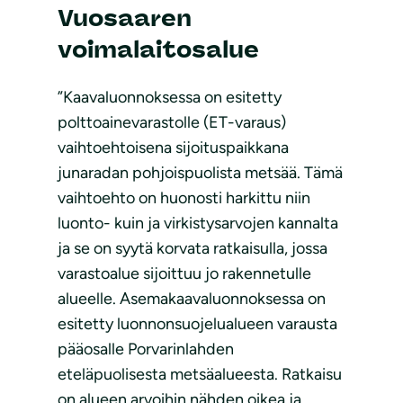
Vuosaaren
voimalaitosalue
”Kaavaluonnoksessa on esitetty
polttoainevarastolle (ET-varaus)
vaihtoehtoisena sijoituspaikkana
junaradan pohjoispuolista metsää. Tämä
vaihtoehto on huonosti harkittu niin
luonto- kuin ja virkistysarvojen kannalta
ja se on syytä korvata ratkaisulla, jossa
varastoalue sijoittuu jo rakennetulle
alueelle. Asemakaavaluonnoksessa on
esitetty luonnonsuojelualueen varausta
pääosalle Porvarinlahden
eteläpuolisesta metsäalueesta. Ratkaisu
on alueen arvoihin nähden oikea ja