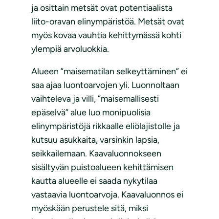
ja osittain metsät ovat potentiaalista
liito-oravan elinympäristöä. Metsät ovat
myös kovaa vauhtia kehittymässä kohti
ylempiä arvoluokkia.
Alueen ”maisematilan selkeyttäminen” ei
saa ajaa luontoarvojen yli. Luonnoltaan
vaihteleva ja villi, ”maisemallisesti
epäselvä” alue luo monipuolisia
elinympäristöjä rikkaalle eliölajistolle ja
kutsuu asukkaita, varsinkin lapsia,
seikkailemaan. Kaavaluonnokseen
sisältyvän puistoalueen kehittämisen
kautta alueelle ei saada nykytilaa
vastaavia luontoarvoja. Kaavaluonnos ei
myöskään perustele sitä, miksi