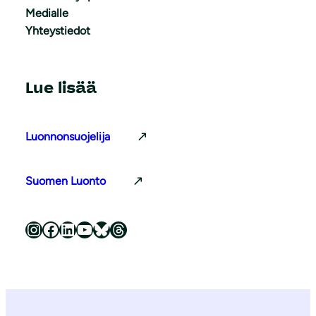
Medialle
Yhteystiedot
Lue lisää
Luonnonsuojelija
Suomen Luonto
Luonnonsuojeluliitto Instagramissa
Luonnonsuojeluliitto Facebookissa
Luonnonsuojeluliitto LinkedInissä
Luonnonsuojeluliiton YouTube-kanava
Luonnonsuojeluliitto Blueskyssa
Luonnonsuojeluliitto Threadsissa