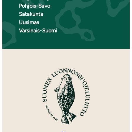
Pohjois-Savo
Satakunta
Uusimaa
Varsinais-Suomi