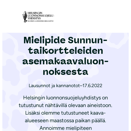
S
i
Etusivu
|
Ajankohtaista
|
Mielipide Sun­nun­tai­kort­te­lei­den ase­ma­kaa­va­luon­nok­ses­ta
i
r
Mielipide Sun­nun­
r
y
tai­kort­te­lei­den
s
ase­ma­kaa­va­luon­
i
nok­ses­ta
s
ä
Lausunnot ja kannanotot
–
17.6.2022
l
t
Helsingin luonnonsuojeluyhdistys on
ö
tutustunut nähtävillä olevaan aineistoon.
ö
Lisäksi olemme tutustuneet kaava-
alueeseen maastossa paikan päällä.
n
Annoimme mielipiteen