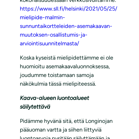
kokonaisuudessaan verkkosivuiltamme:
https://www.sll.fi/helsinki/2021/05/25/
mielipide-malmin-
sunnuntaikortteleiden-asemakaavan-
muutoksen-osallistumis-ja-
arviointisuunnitelmasta/
Koska kyseistä mielipidettämme ei ole
huomioitu asemakaavaluonnoksessa,
joudumme toistamaan samoja
näkökulmia tässä mielipiteessä.
Kaava-alueen
luontoalueet
säilytettävä
Pidämme hyvänä sitä, että Longinojan
pääuoman vartta ja siihen liittyviä
luontoarvoja pyritään säilyttämään ja