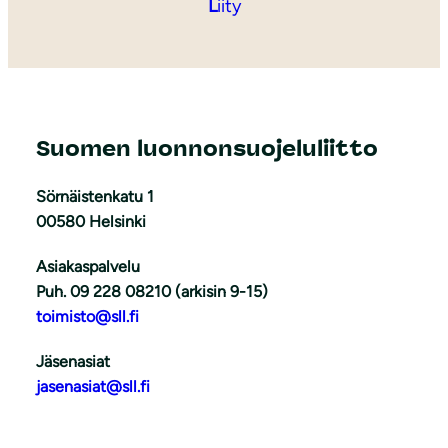
L
iity
Suomen luonnonsuojeluliitto
Sörnäistenkatu 1
00580 Helsinki
Asiakaspalvelu
Puh. 09 228 08210 (arkisin 9-15)
toimisto@sll.fi
Jäsenasiat
jasenasiat@sll.fi