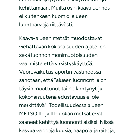
kehittämään. Muilta osin kaavaluonnos
ei kuitenkaan huomioi alueen
luontoarvoja riittävästi.
Kaava-alueen metsät muodostavat
viehättävän kokonaisuuden ajatellen
sekä luonnon monimuotoisuuden
vaalimista että virkistyskäyttöä.
Vuorovaikutusraportin vastineessa
sanotaan, että ”alueen luonnontila on
täysin muuttunut tai heikentynyt ja
kokonaisuutena edustavuus ei ole
merkittävä”. Todellisuudessa alueen
METSO II- ja III-luokan metsät ovat
saaneet kehittyä luonnontilaisiksi. Niissä
kasvaa vanhoja kuusia, haapoja ja raitoja,