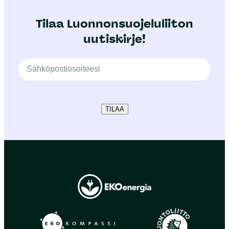
Tilaa Luonnonsuojeluliiton
uutiskirje!
TILAA