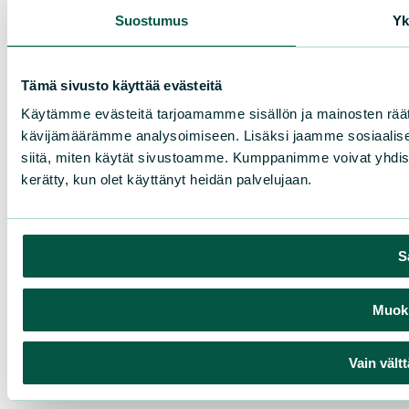
Suostumus
Yk
Tämä sivusto käyttää evästeitä
Käytämme evästeitä tarjoamamme sisällön ja mainosten räät
kävijämäärämme analysoimiseen. Lisäksi jaamme sosiaalisen
siitä, miten käytät sivustoamme. Kumppanimme voivat yhdistää nä
kerätty, kun olet käyttänyt heidän palvelujaan.
S
Muokk
Vain vält