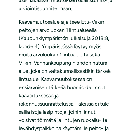
asemakaavan muutoksen osallistumis- ja
arviointisuunnitelmaan.
Kaavamuutosalue sijaitsee Etu-Viikin
peltojen arvoluokan 1 lintualueella
(Kaupunkiympäristön julkaisuja 2018:8,
kohde 4). Ympäristössä löytyy myös
muita arvoluokan 1 lintualueita sekä
Viikin-Vanhankaupunginlahden natura-
alue, joka on valtakunnallisestikin tärkeä
lintualue. Kaavamuutoksessa on
ensiarvoisen tärkeää huomioida linnut
kaavoituksessa ja
rakennussuunnittelussa. Taloissa ei tule
sallia isoja lasipintoja, joihin linnut
voisivat törmätä ja lintujen ruokailu- tai
levähdyspaikkoina käyttämille pelto- ja