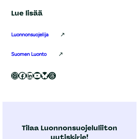
Lue lisää
Luonnonsuojelija
Suomen Luonto
Luonnonsuojeluliitto Instagramissa
Luonnonsuojeluliitto Facebookissa
Luonnonsuojeluliitto LinkedInissä
Luonnonsuojeluliiton YouTube-kanava
Luonnonsuojeluliitto Blueskyssa
Luonnonsuojeluliitto Threadsissa
Tilaa Luonnonsuojeluliiton
uutiskirje!