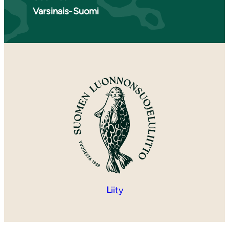
Varsinais-Suomi
L
iity