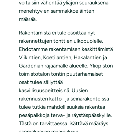
voitaisiin vähentää yliajon seurauksena
menehtyvien sammakkoeläinten
määrää.
Rakentamista ei tule osoittaa nyt
rakennettujen tonttien ulkopuolelle.
Ehdotamme rakentamisen keskittämistä
Viikintien, Koetilantien, Hakalantien ja
Gardenian rajaamalle alueelle. Yliopiston
toimistotalon tontin puutarhamaiset
osat tulee säilyttää
kasvillisuuspeitteisinä. Uusien
rakennusten katto- ja seinärakenteissa
tulee tutkia mahdollisuuksia rakentaa
pesäpaikkoja terva- ja räystäspääskyille.
Tästä on tarvittaessa lisättävä määräys
asemakaavan määräyksiin.