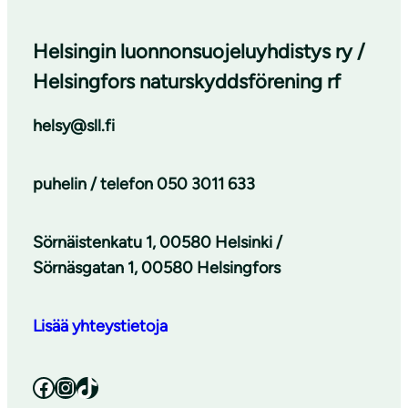
Helsingin luonnonsuojeluyhdistys ry /
Helsingfors naturskyddsförening rf
helsy@sll.fi
puhelin / telefon
050 3011 633
Sörnäistenkatu 1, 00580 Helsinki /
Sörnäsgatan 1, 00580 Helsingfors
Lisää yhteystietoja
Facebook
Instagram
TikTok