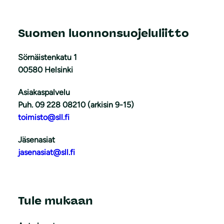
Suomen luonnonsuojeluliitto
Sörnäistenkatu 1
00580 Helsinki
Asiakaspalvelu
Puh. 09 228 08210 (arkisin 9-15)
toimisto@sll.fi
Jäsenasiat
jasenasiat@sll.fi
Tule mukaan