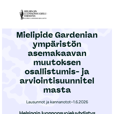
S
i
Etusivu
|
Ajankohtaista
|
Mielipide Gardenian ympäristön asemakaavan muutoksen osallistumis- ja arviointisuunnitelmasta
i
r
Mielipide Gardenian
r
y
ympäristön
s
asemakaavan
i
muutoksen
s
ä
osallistumis- ja
l
arviointisuunnitel
t
masta
ö
ö
Lausunnot ja kannanotot
–
1.6.2026
n
Helsingin luonnonsuojeluyhdistys