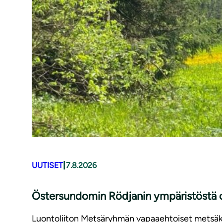
|
UUTISET
7.8.2026
Östersundomin Rödjanin ympäristöstä o
Luontoliiton Metsäryhmän vapaaehtoiset metsäka