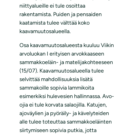
niittyalueille ei tule osoittaa
rakentamista. Puiden ja pensaiden
kaatamista tulee välttää koko
kaavamuutosalueella.
Osa kaavamuutosalueesta kuuluu Viikin
arvoluokan I erityisen arvokkaaseen
sammakkoeläin- ja matelijakohteeseen
(15/07). Kaavamuutosalueella tulee
selvittää mahdollisuuksia lisätä
sammakoille sopivia lammikoita
esimerkiksi hulevesien hallinnassa. Avo-
ojia ei tule korvata salaojilla. Katujen,
ajoväylien ja pyöräily- ja kävelyteiden
alle tulee toteuttaa sammakkoeläinten
siirtymiseen sopivia putkia, jotta