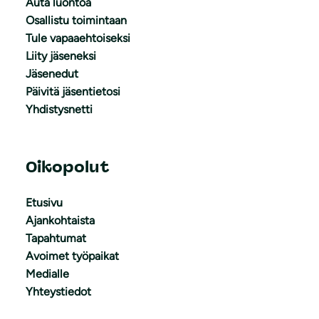
Auta luontoa
Osallistu toimintaan
Tule vapaaehtoiseksi
Liity jäseneksi
Jäsenedut
Päivitä jäsentietosi
Yhdistysnetti
Oikopolut
Etusivu
Ajankohtaista
Tapahtumat
Avoimet työpaikat
Medialle
Yhteystiedot