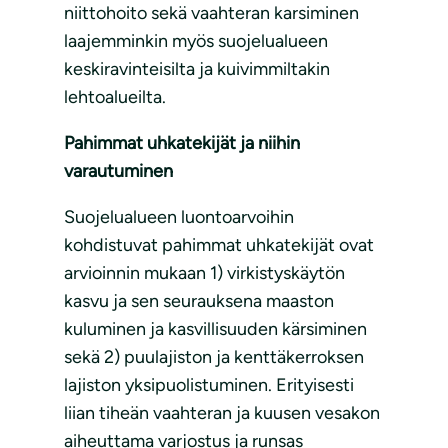
niittohoito sekä vaahteran karsiminen
laajemminkin myös suojelualueen
keskiravinteisilta ja kuivimmiltakin
lehtoalueilta.
Pahimmat uhkatekijät ja niihin
varautuminen
Suojelualueen luontoarvoihin
kohdistuvat pahimmat uhkatekijät ovat
arvioinnin mukaan 1) virkistyskäytön
kasvu ja sen seurauksena maaston
kuluminen ja kasvillisuuden kärsiminen
sekä 2) puulajiston ja kenttäkerroksen
lajiston yksipuolistuminen. Erityisesti
liian tiheän vaahteran ja kuusen vesakon
aiheuttama varjostus ja runsas