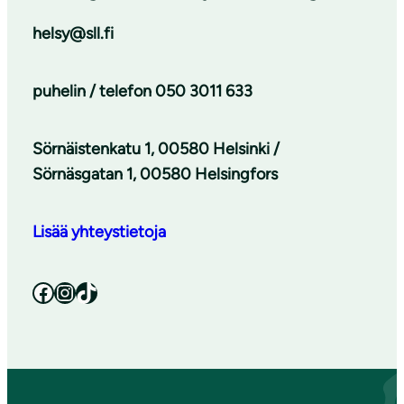
helsy@sll.fi
puhelin / telefon
050 3011 633
Sörnäistenkatu 1, 00580 Helsinki /
Sörnäsgatan 1, 00580 Helsingfors
Lisää yhteystietoja
Facebook
Instagram
TikTok