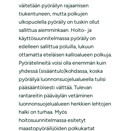
väitetään pyöräilyn rajaamisen
tiukentuneen, mutta polkujen
ulkopuolella pyöräily on tuskin ollut
sallittua aiemminkaan. Hoito- ja
käyttösuunnitelmassa pyöräily on
edelleen sallittua poluilla, lukuun
ottamatta eteläisen kallioalueen polkuja.
Pyörätelineitä voisi olla enemmän kuin
yhdessä (sisääntulo)kohdassa, koska
pyöräilyä luonnonsuojelualueella tulisi
pääsääntöisesti välttää. Tulevan
rantareitin pääväylän vetäminen
luonnonsuojelualueen herkkien lehtojen
halki on turhaa. Myös
hoitosuunnitelmassa esitetyt
maastopyöräilijöiden polkukartat