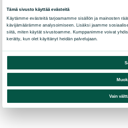
Tämä sivusto käyttää evästeitä
Käytämme evästeitä tarjoamamme sisällön ja mainosten räät
kävijämäärämme analysoimiseen. Lisäksi jaamme sosiaalisen
siitä, miten käytät sivustoamme. Kumppanimme voivat yhdistää nä
kerätty, kun olet käyttänyt heidän palvelujaan.
S
Muokk
Vain vält