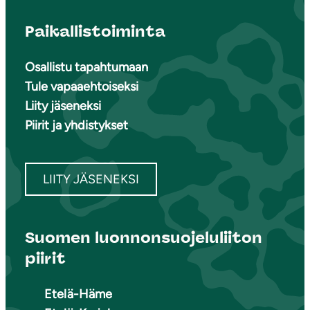
Paikallistoiminta
Osallistu tapahtumaan
Tule vapaaehtoiseksi
Liity jäseneksi
Piirit ja yhdistykset
LIITY JÄSENEKSI
Suomen luonnonsuojeluliiton
piirit
Etelä-Häme