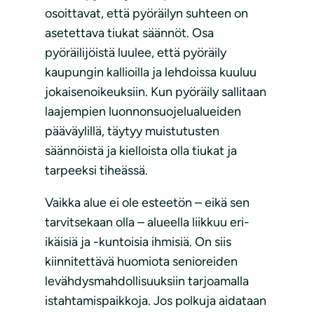
osoittavat, että pyöräilyn suhteen on
asetettava tiukat säännöt. Osa
pyöräilijöistä luulee, että pyöräily
kaupungin kallioilla ja lehdoissa kuuluu
jokaisenoikeuksiin. Kun pyöräily sallitaan
laajempien luonnonsuojelualueiden
pääväylillä, täytyy muistutusten
säännöistä ja kielloista olla tiukat ja
tarpeeksi tiheässä.
Vaikka alue ei ole esteetön – eikä sen
tarvitsekaan olla – alueella liikkuu eri-
ikäisiä ja -kuntoisia ihmisiä. On siis
kiinnitettävä huomiota senioreiden
levähdysmahdollisuuksiin tarjoamalla
istahtamispaikkoja. Jos polkuja aidataan