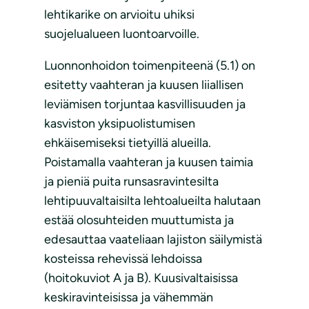
lehtikarike on arvioitu uhiksi
suojelualueen luontoarvoille.
Luonnonhoidon toimenpiteenä (5.1) on
esitetty vaahteran ja kuusen liiallisen
leviämisen torjuntaa kasvillisuuden ja
kasviston yksipuolistumisen
ehkäisemiseksi tietyillä alueilla.
Poistamalla vaahteran ja kuusen taimia
ja pieniä puita runsasravintesilta
lehtipuuvaltaisilta lehtoalueilta halutaan
estää olosuhteiden muuttumista ja
edesauttaa vaateliaan lajiston säilymistä
kosteissa rehevissä lehdoissa
(hoitokuviot A ja B). Kuusivaltaisissa
keskiravinteisissa ja vähemmän