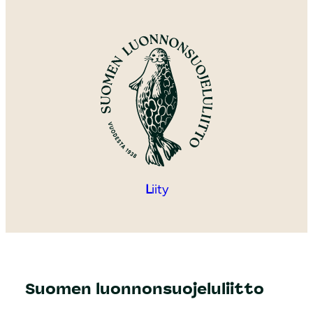
L
iity
Suomen luonnonsuojeluliitto