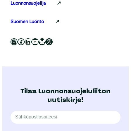
Luonnonsuojelija
Suomen Luonto
Luonnonsuojeluliitto Instagramissa
Luonnonsuojeluliitto Facebookissa
Luonnonsuojeluliitto LinkedInissä
Luonnonsuojeluliiton YouTube-kanava
Luonnonsuojeluliitto Blueskyssa
Luonnonsuojeluliitto Threadsissa
Tilaa Luonnonsuojeluliiton
uutiskirje!