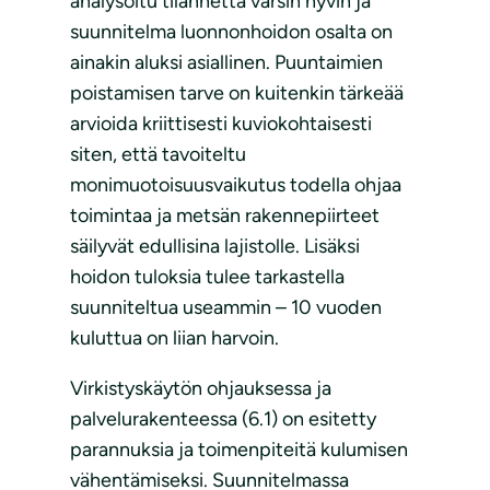
analysoitu tilannetta varsin hyvin ja
suunnitelma luonnonhoidon osalta on
ainakin aluksi asiallinen. Puuntaimien
poistamisen tarve on kuitenkin tärkeää
arvioida kriittisesti kuviokohtaisesti
siten, että tavoiteltu
monimuotoisuusvaikutus todella ohjaa
toimintaa ja metsän rakennepiirteet
säilyvät edullisina lajistolle. Lisäksi
hoidon tuloksia tulee tarkastella
suunniteltua useammin – 10 vuoden
kuluttua on liian harvoin.
Virkistyskäytön ohjauksessa ja
palvelurakenteessa (6.1) on esitetty
parannuksia ja toimenpiteitä kulumisen
vähentämiseksi. Suunnitelmassa