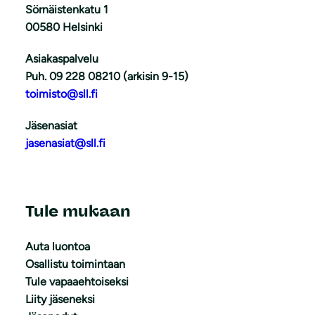
Sörnäistenkatu 1
00580 Helsinki
Asiakaspalvelu
Puh. 09 228 08210 (arkisin 9-15)
toimisto@sll.fi
Jäsenasiat
jasenasiat@sll.fi
Tule mukaan
Auta luontoa
Osallistu toimintaan
Tule vapaaehtoiseksi
Liity jäseneksi