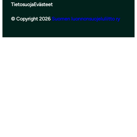
Tietosuoja
Evästeet
© Copyright 2026
Suomen luonnonsuojeluliitto ry