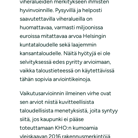
viheralueiden merkitykseen ihmisten
hyvinvoinnille. Pysyvillä ja helposti
saavutettavilla viheralueilla on
huomattavaa, varmasti miljoonissa
euroissa mitattavaa arvoa Helsingin
kuntataloudelle sekä laajemmin
kansantaloudelle. Näitä hyötyjä ei ole
selvityksessä edes pyritty arvioimaan,
vaikka taloustieteessä on käytettävissä
tähän sopivia arviointikeinoja.
Vaikutusarvioinnin ilmeinen virhe ovat
sen arviot niistä kuvitteellisista
taloudellisista menetyksistä, joita syntyy
siitä, jos kaupunki ei pääse
toteuttamaan KHO:n kumoamia
yleiskaavan 2016 rakennusmerkintöjä