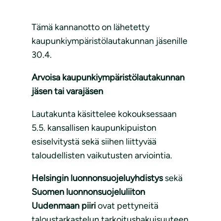
Tämä kannanotto on lähetetty
kaupunkiympäristölautakunnan jäsenille
30.4.
Arvoisa kaupunkiympäristölautakunnan
jäsen tai varajäsen
Lautakunta käsittelee kokouksessaan
5.5. kansallisen kaupunkipuiston
esiselvitystä sekä siihen liittyvää
taloudellisten vaikutusten arviointia.
Helsingin luonnonsuojeluyhdistys
sekä
Suomen luonnonsuojeluliiton
Uudenmaan piiri
ovat pettyneitä
taloustarkastelun tarkoitushakuisuuteen