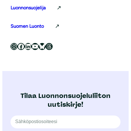
Luonnonsuojelija
Suomen Luonto
Luonnonsuojeluliitto Instagramissa
Luonnonsuojeluliitto Facebookissa
Luonnonsuojeluliitto LinkedInissä
Luonnonsuojeluliiton YouTube-kanava
Luonnonsuojeluliitto Blueskyssa
Luonnonsuojeluliitto Threadsissa
Tilaa Luonnonsuojeluliiton
uutiskirje!