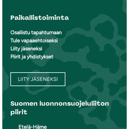
Paikallistoiminta
Osallistu tapahtumaan
Tule vapaaehtoiseksi
Liity jäseneksi
Piirit ja yhdistykset
LIITY JÄSENEKSI
Suomen luonnonsuojeluliiton
piirit
Etelä-Häme