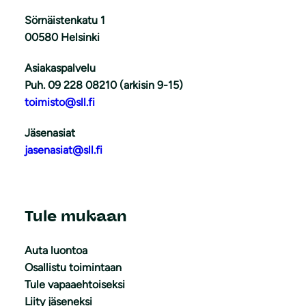
Sörnäistenkatu 1
00580 Helsinki
Asiakaspalvelu
Puh. 09 228 08210 (arkisin 9-15)
toimisto@sll.fi
Jäsenasiat
jasenasiat@sll.fi
Tule mukaan
Auta luontoa
Osallistu toimintaan
Tule vapaaehtoiseksi
Liity jäseneksi