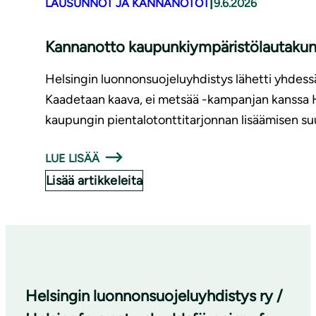
|
LAUSUNNOT JA KANNANOTOT
9.6.2026
Kannanotto kaupunkiympäristölautakunna
Helsingin luonnonsuojeluyhdistys lähetti yhdessä
Kaadetaan kaava, ei metsää -kampanjan kanssa 
kaupungin pientalotonttitarjonnan lisäämisen su
LUE LISÄÄ
Lisää artikkeleita
Helsingin luonnonsuojeluyhdistys ry /