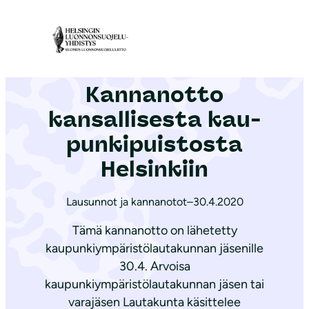
S
i
Etusivu
|
Ajankohtaista
|
Kannanotto kansallisesta kau­pun­ki­puis­tos­ta Helsinkiin
i
r
Kannanotto
r
y
kansallisesta kau­
s
pun­ki­puis­tos­ta
i
Helsinkiin
s
ä
Lausunnot ja kannanotot
–
30.4.2020
l
t
Tämä kannanotto on lähetetty
ö
kaupunkiympäristölautakunnan jäsenille
ö
30.4. Arvoisa
kaupunkiympäristölautakunnan jäsen tai
n
varajäsen Lautakunta käsittelee