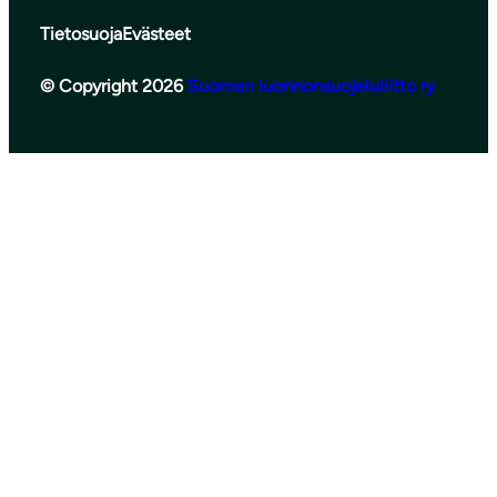
Tietosuoja
Evästeet
© Copyright 2026
Suomen luonnonsuojeluliitto ry