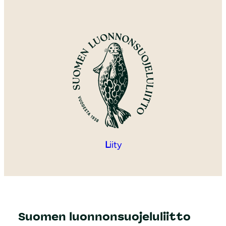
L
iity
Suomen luonnonsuojeluliitto