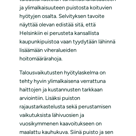
ja ylimalkaisuuteen puistosta koituvien
hyötyjen osalta. Selvityksen tavoite
näyttää olevan edistää sitä, että
Helsinkiin ei perusteta kansallista
kaupunkipuistoa vaan tyydytään lähinnä
lisäämään viheralueiden
hoitomäärärahoja.
Talousvaikutusten hyötylaskelma on
tehty hyvin ylimalkaisena verrattuna
haittojen ja kustannusten tarkkaan
arviointiin. Lisäksi puiston
rajaustarkastelusta sekä perustamisen
vaikutuksista lähivuosien ja
vuosikymmenen kaavoitukseen on
maalattu kauhukuva. Siinä puisto ja sen