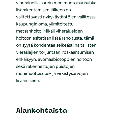
viheralueilla suurin monimuotoisuusuhka
lisärakentamisen jälkeen on
valitettavasti nykykäytäntöjen vallitessa
kaupungin oma, ylimitoitettu
metsänhoito. Mikäli viheralueiden
hoitoon esitetään lisää rahoitusta, tämä
on syytä kohdentaa selkeästi haitallisten
vieraslajien torjuntaan, roskaantumisen
ehkäisyyn, avomaabiotoppien hoitoon
sekä rakennettujen puistojen
monimuotoisuus- ja virkistysarvojen
lisäämiseen.
Ajankohtaista