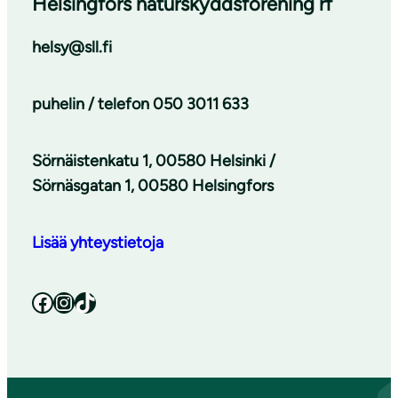
Helsingfors naturskyddsförening rf
helsy@sll.fi
puhelin / telefon
050 3011 633
Sörnäistenkatu 1, 00580 Helsinki /
Sörnäsgatan 1, 00580 Helsingfors
Lisää yhteystietoja
Facebook
Instagram
TikTok