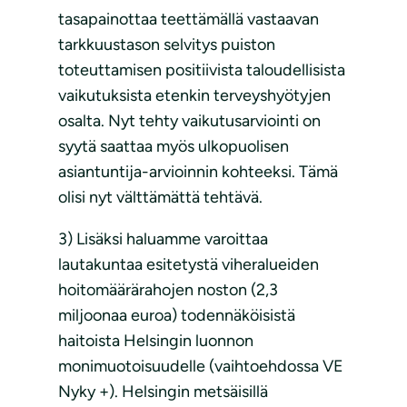
tasapainottaa teettämällä vastaavan
tarkkuustason selvitys puiston
toteuttamisen positiivista taloudellisista
vaikutuksista etenkin terveyshyötyjen
osalta. Nyt tehty vaikutusarviointi on
syytä saattaa myös ulkopuolisen
asiantuntija-arvioinnin kohteeksi. Tämä
olisi nyt välttämättä tehtävä.
3) Lisäksi haluamme varoittaa
lautakuntaa esitetystä viheralueiden
hoitomäärärahojen noston (2,3
miljoonaa euroa) todennäköisistä
haitoista Helsingin luonnon
monimuotoisuudelle (vaihtoehdossa VE
Nyky +). Helsingin metsäisillä