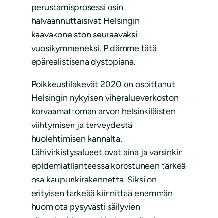
perustamisprosessi osin
halvaannuttaisivat Helsingin
kaavakoneiston seuraavaksi
vuosikymmeneksi. Pidämme tätä
epärealistisena dystopiana.
Poikkeustilakevät 2020 on osoittanut
Helsingin nykyisen viheralueverkoston
korvaamattoman arvon helsinkiläisten
viihtymisen ja terveydestä
huolehtimisen kannalta.
Lähivirkistysalueet ovat aina ja varsinkin
epidemiatilanteessa korostuneen tärkeä
osa kaupunkirakennetta. Siksi on
erityisen tärkeää kiinnittää enemmän
huomiota pysyvästi säilyvien