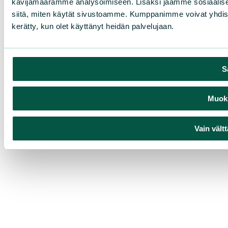
kävijämäärämme analysoimiseen. Lisäksi jaamme sosiaalisen
siitä, miten käytät sivustoamme. Kumppanimme voivat yhdistää nä
kerätty, kun olet käyttänyt heidän palvelujaan.
S
Muokk
Vain vält