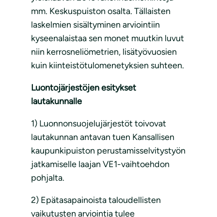
mm. Keskuspuiston osalta. Tällaisten
laskelmien sisältyminen arviointiin
kyseenalaistaa sen monet muutkin luvut
niin kerrosneliömetrien, lisätyövuosien
kuin kiinteistötulomenetyksien suhteen.
Luontojärjestöjen esitykset
lautakunnalle
1) Luonnonsuojelujärjestöt toivovat
lautakunnan antavan tuen Kansallisen
kaupunkipuiston perustamisselvitystyön
jatkamiselle laajan VE1-vaihtoehdon
pohjalta.
2) Epätasapainoista taloudellisten
vaikutusten arviointia tulee