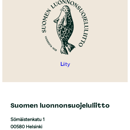
L
iity
Suomen luonnonsuojeluliitto
Sörnäistenkatu 1
00580 Helsinki