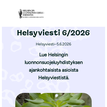
S
i
Etusivu
|
Ajankohtaista
|
Helsyviesti 6/2026
i
r
Helsyviesti 6/2026
r
y
Helsyviesti
–
5.6.2026
s
i
Lue Helsingin
s
luonnonsuojeluyhdistyksen
ä
ajankohtaisista asioista
l
Helsyviestistä.
t
ö
ö
n