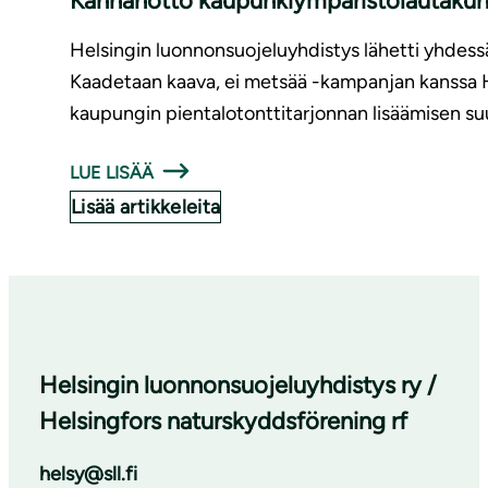
Kannanotto kaupunkiympäristölautakunna
Helsingin luonnonsuojeluyhdistys lähetti yhdessä
Kaadetaan kaava, ei metsää -kampanjan kanssa 
kaupungin pientalotonttitarjonnan lisäämisen su
LUE LISÄÄ
Lisää artikkeleita
Helsingin luonnonsuojeluyhdistys ry /
Helsingfors naturskyddsförening rf
helsy@sll.fi