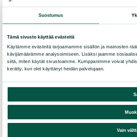
Suostumus
Yk
Tämä sivusto käyttää evästeitä
Käytämme evästeitä tarjoamamme sisällön ja mainosten räät
kävijämäärämme analysoimiseen. Lisäksi jaamme sosiaalisen
siitä, miten käytät sivustoamme. Kumppanimme voivat yhdistää nä
kerätty, kun olet käyttänyt heidän palvelujaan.
S
Muokk
Vain vält