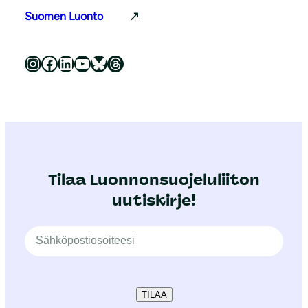
Suomen Luonto
Luonnonsuojeluliitto Instagramissa
Luonnonsuojeluliitto Facebookissa
Luonnonsuojeluliitto LinkedInissä
Luonnonsuojeluliiton YouTube-kanava
Luonnonsuojeluliitto Blueskyssa
Luonnonsuojeluliitto Threadsissa
Tilaa Luonnonsuojeluliiton
uutiskirje!
TILAA