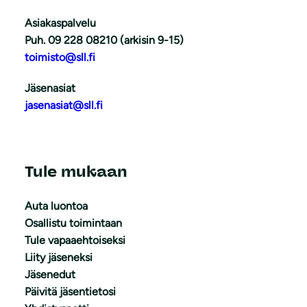
Asiakaspalvelu
Puh. 09 228 08210 (arkisin 9-15)
toimisto@sll.fi
Jäsenasiat
jasenasiat@sll.fi
Tule mukaan
Auta luontoa
Osallistu toimintaan
Tule vapaaehtoiseksi
Liity jäseneksi
Jäsenedut
Päivitä jäsentietosi