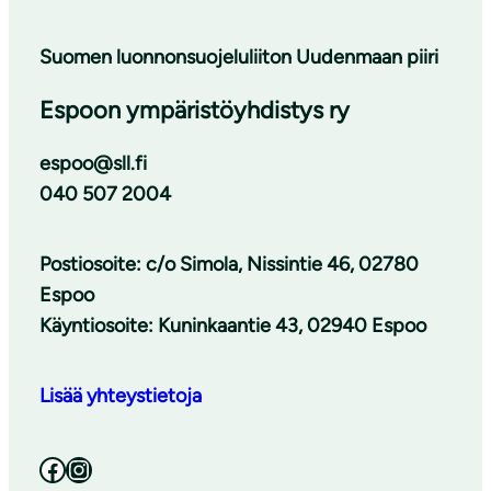
Suomen luonnonsuojeluliiton Uudenmaan piiri
Espoon ympäristöyhdistys ry
espoo@sll.fi
040 507 2004
Postiosoite: c/o Simola, Nissintie 46, 02780
Espoo
Käyntiosoite: Kuninkaantie 43, 02940 Espoo
Lisää yhteystietoja
Facebook
Instagram