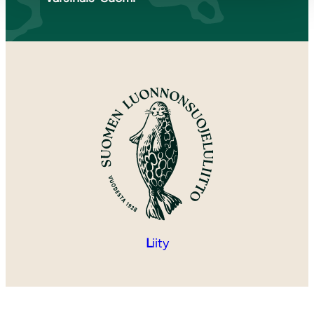
L
iity