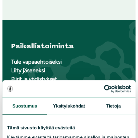
Paikallistoiminta
Tule vapaaehtoiseksi
Liity jäseneksi
Piirit ja yhdistykset
LIITY JÄSENEKSI
Suostumus
Yksityiskohdat
Tietoja
Tämä sivusto käyttää evästeitä
Suomen luonnonsuojeluliiton
Käytämme evästeitä tarjoamamme sisällön ja mainosten