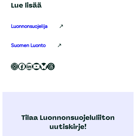
Lue lisää
Luonnonsuojelija
Suomen Luonto
Luonnonsuojeluliitto Instagramissa
Luonnonsuojeluliitto Facebookissa
Luonnonsuojeluliitto LinkedInissä
Luonnonsuojeluliiton YouTube-kanava
Luonnonsuojeluliitto Blueskyssa
Luonnonsuojeluliitto Threadsissa
Tilaa Luonnonsuojeluliiton
uutiskirje!