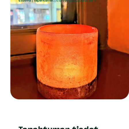
Etusivu
|
Tapahtumat
|
Espyyn pikkujoulut 26.11.
Tervetuloa Espyyn
pikkujouluihin!
Espyy toivottaa kaikki jäsenensä
tervetulleeksi viettämään pikkujouluja
Villa Apteekkiin 26.11. klo 17.
Ohjelmassa mm. pientä syötävää ja
juotavaa, arvonta sekä mukavaa
yhdessäoloa.