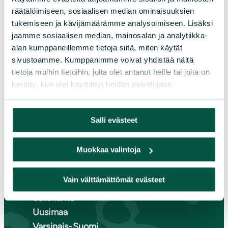
piirit
räätälöimiseen, sosiaalisen median ominaisuuksien
tukemiseen ja kävijämäärämme analysoimiseen. Lisäksi
Etelä-Häme
jaamme sosiaalisen median, mainosalan ja analytiikka-
Etelä-Karjala
alan kumppaneillemme tietoja siitä, miten käytät
Etelä-Savo
sivustoamme. Kumppanimme voivat yhdistää näitä
Kainuu
tietoja muihin tietoihin, joita olet antanut heille tai joita on
Keski-Suomi
kerätty, kun olet käyttänyt heidän palvelujaan.
Kymenlaakso
Lappi
Salli evästeet
Pirkanmaa
Pohjanmaa
Muokkaa valintoja
Pohjois-Karjala
Pohjois-Pohjanmaa
Vain välttämättömät evästeet
Pohjois-Savo
Satakunta
Uusimaa
Varsinais-Suomi