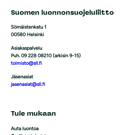
Suomen luonnonsuojeluliitto
Sörnäistenkatu 1
00580 Helsinki
Asiakaspalvelu
Puh. 09 228 08210 (arkisin 9-15)
toimisto@sll.fi
Jäsenasiat
jasenasiat@sll.fi
Tule mukaan
Auta luontoa