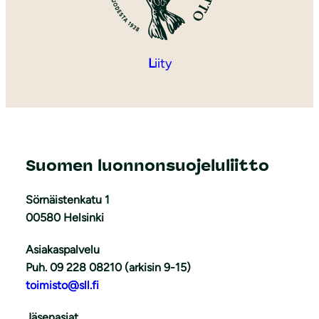
L
iity
Suomen luonnonsuojeluliitto
Sörnäistenkatu 1
00580 Helsinki
Asiakaspalvelu
Puh. 09 228 08210 (arkisin 9-15)
toimisto@sll.fi
Jäsenasiat