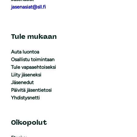
jasenasiat@sll.fi
Tule mukaan
Auta luontoa
Osallistu toimintaan
Tule vapaaehtoiseksi
Liity jäseneksi
Jäsenedut
Päivitä jäsentietosi
Yhdistysnetti
Oikopolut