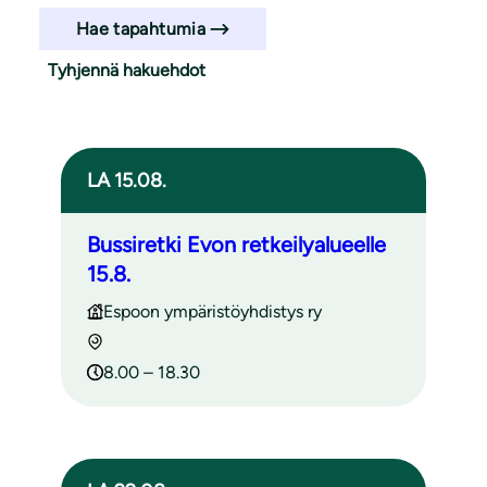
Hae tapahtumia
Tyhjennä hakuehdot
Haun tulokset
LA 15.08.
Bussiretki Evon retkeilyalueelle
15.8.
Espoon ympäristöyhdistys ry
8.00 – 18.30