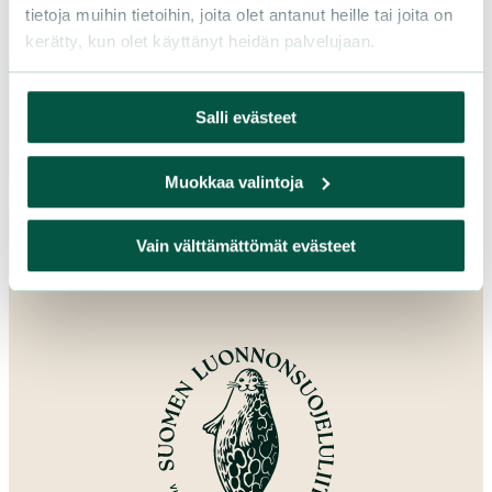
tietoja muihin tietoihin, joita olet antanut heille tai joita on
Pohjanmaa
kerätty, kun olet käyttänyt heidän palvelujaan.
Pohjois-Karjala
Pohjois-Pohjanmaa
Pohjois-Savo
Salli evästeet
Satakunta
Uusimaa
Muokkaa valintoja
Varsinais-Suomi
Vain välttämättömät evästeet