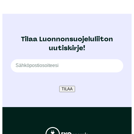
Tilaa Luonnonsuojeluliiton
uutiskirje!
TILAA