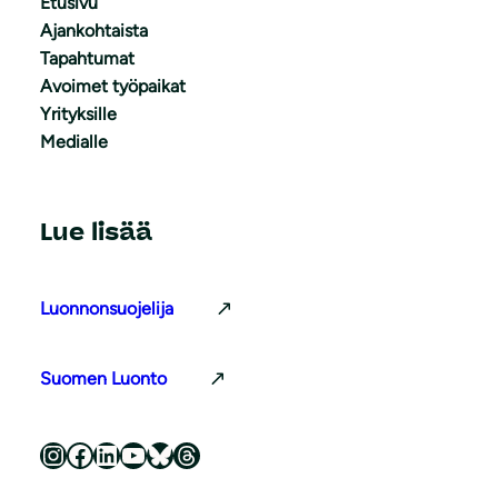
Etusivu
Ajankohtaista
Tapahtumat
Avoimet työpaikat
Yrityksille
Medialle
Lue lisää
Luonnonsuojelija
Suomen Luonto
Luonnonsuojeluliitto Instagramissa
Luonnonsuojeluliitto Facebookissa
Luonnonsuojeluliitto LinkedInissä
Luonnonsuojeluliiton YouTube-kanava
Luonnonsuojeluliitto Blueskyssa
Luonnonsuojeluliitto Threadsissa