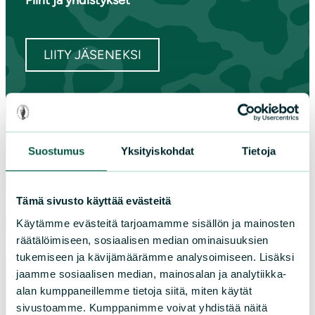
Piirit ja yhdistykset
LIITY JÄSENEKSI
Suomen luonnonsuojeluliiton
piirit
Suostumus
Yksityiskohdat
Tietoja
Etelä-Häme
Etelä-Karjala
Tämä sivusto käyttää evästeitä
Etelä-Savo
Käytämme evästeitä tarjoamamme sisällön ja mainosten
Kainuu
räätälöimiseen, sosiaalisen median ominaisuuksien
Keski-Suomi
tukemiseen ja kävijämäärämme analysoimiseen. Lisäksi
Kymenlaakso
jaamme sosiaalisen median, mainosalan ja analytiikka-
Lappi
alan kumppaneillemme tietoja siitä, miten käytät
sivustoamme. Kumppanimme voivat yhdistää näitä
Pirkanmaa