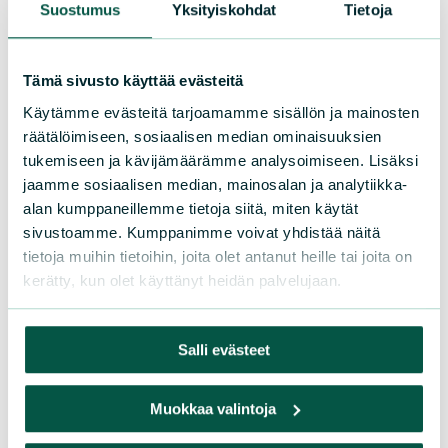
Suostumus
Yksityiskohdat
Tietoja
Tämä sivusto käyttää evästeitä
Käytämme evästeitä tarjoamamme sisällön ja mainosten
räätälöimiseen, sosiaalisen median ominaisuuksien
tukemiseen ja kävijämäärämme analysoimiseen. Lisäksi
jaamme sosiaalisen median, mainosalan ja analytiikka-
Iso Maantie mutkittelee kohti
alan kumppaneillemme tietoja siitä, miten käytät
Kauklahden viljelyslaaksoa. Metsäinen
sivustoamme. Kumppanimme voivat yhdistää näitä
tietoja muihin tietoihin, joita olet antanut heille tai joita on
viheryhteys Näkinmetsästä
kerätty, kun olet käyttänyt heidän palvelujaan.
Kaupunginkallioon ja Keskuspuiston
länsiosaan on säilynyt Mikkelänahteen
kohdalla. Kuva: Virpi Sahi 2014
Salli evästeet
Espoon
Muokkaa valintoja