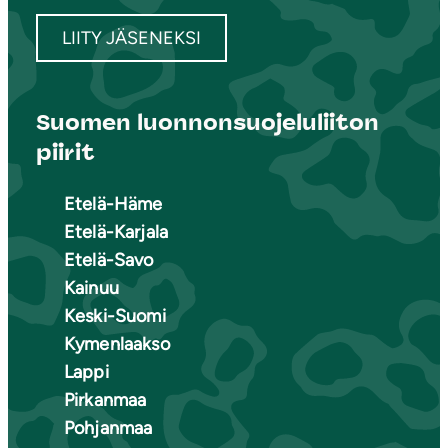
LIITY JÄSENEKSI
Suomen luonnonsuojeluliiton
piirit
Etelä-Häme
Etelä-Karjala
Etelä-Savo
Kainuu
Keski-Suomi
Kymenlaakso
Lappi
Pirkanmaa
Pohjanmaa