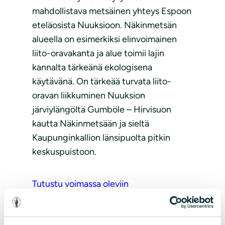
mahdollistava metsäinen yhteys Espoon
eteläosista Nuuksioon. Näkinmetsän
alueella on esimerkiksi elinvoimainen
liito-oravakanta ja alue toimii lajin
kannalta tärkeänä ekologisena
käytävänä. On tärkeää turvata liito-
oravan liikkuminen Nuuksion
järviylängöltä Gumböle – Hirvisuon
kautta Näkinmetsään ja sieltä
Kaupunginkallion länsipuolta pitkin
keskuspuistoon.
Tutustu voimassa oleviin
maakuntakaavoihin
– Uudenmaan liitto