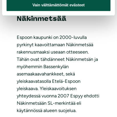
kaavahankkeet
Vain välttämättömät evästeet
nakertavat
Näkinmetsää
Espoon kaupunki on 2000-luvulla
pyrkinyt kaavoittamaan Näkinmetsää
rakennusmaaksi useaan otteeseen.
Tähän ovat tähdänneet Näkinmetsän ja
myöhemmin Bassenkylän
asemaakaavahankkeet, sekä
yleiskaavatasolla Etelä-Espoon
yleiskaava. Yleiskaavoituksen
yhteydessä vuonna 2007 Espyy ehdotti
Näkinmetsään SL-merkintää eli
käytännössä alueen suojelua.