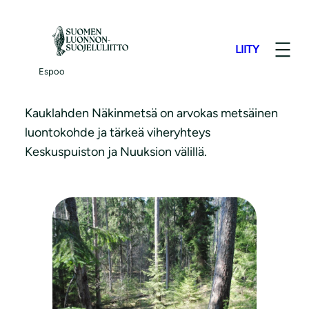
S
i
LIITY
i
Näkinmetsä
r
Espoo
r
y
Kauklahden Näkinmetsä on arvokas metsäinen
s
luontokohde ja tärkeä viheryhteys
i
Keskuspuiston ja Nuuksion välillä.
s
ä
l
t
ö
ö
n