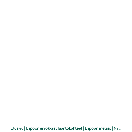
Etusivu
|
Espoon arvokkaat luontokohteet
|
Espoon metsät
|
Näkinmetsä