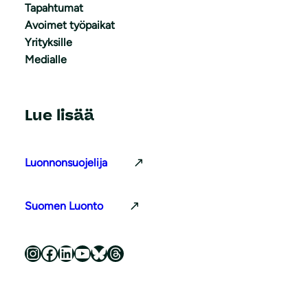
Tapahtumat
Avoimet työpaikat
Yrityksille
Medialle
Lue lisää
Luonnonsuojelija
Suomen Luonto
Luonnonsuojeluliitto Instagramissa
Luonnonsuojeluliitto Facebookissa
Luonnonsuojeluliitto LinkedInissä
Luonnonsuojeluliiton YouTube-kanava
Luonnonsuojeluliitto Blueskyssa
Luonnonsuojeluliitto Threadsissa