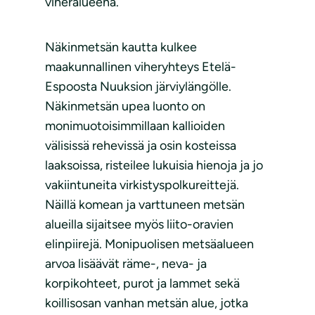
viheralueena.
Näkinmetsän kautta kulkee
maakunnallinen viheryhteys Etelä-
Espoosta Nuuksion järviylängölle.
Näkinmetsän upea luonto on
monimuotoisimmillaan kallioiden
välisissä rehevissä ja osin kosteissa
laaksoissa, risteilee lukuisia hienoja ja jo
vakiintuneita virkistyspolkureittejä.
Näillä komean ja varttuneen metsän
alueilla sijaitsee myös liito-oravien
elinpiirejä. Monipuolisen metsäalueen
arvoa lisäävät räme-, neva- ja
korpikohteet, purot ja lammet sekä
koillisosan vanhan metsän alue, jotka