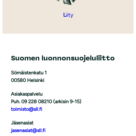
L
iity
Suomen luonnonsuojeluliitto
Sörnäistenkatu 1
00580 Helsinki
Asiakaspalvelu
Puh. 09 228 08210 (arkisin 9-15)
toimisto@sll.fi
Jäsenasiat
jasenasiat@sll.fi