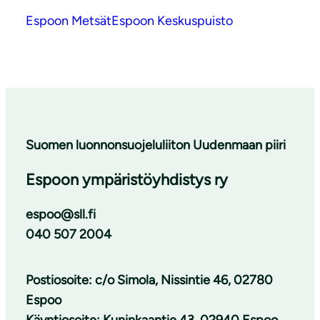
Espoon Metsät
Espoon Keskuspuisto
Suomen luonnonsuojeluliiton Uudenmaan piiri
Espoon ympäristöyhdistys ry
espoo@sll.fi
040 507 2004
Postiosoite: c/o Simola, Nissintie 46, 02780
Espoo
Käyntiosoite: Kuninkaantie 43, 02940 Espoo