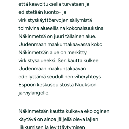
että kaavoituksella turvataan ja
edistetään luonto- ja
virkistyskäyttöarvojen säilymistä
toimivina alueellisina kokonaisuuksina.
Näkinmetsä on juuri tällainen alue.
Uudenmaan maakuntakaavassa koko
Näkinmetsän alue on merkitty
virkistysalueeksi. Sen kautta kulkee
Uudenmaan maakuntakaavan
edellyttämä seudullinen viheryhteys
Espoon keskuspuistosta Nuuksion
järviylängölle.
Näkinmetsän kautta kulkeva ekologinen
käytävä on ainoa jäljellä oleva lajien
liikkumisen ja levittäytymisen