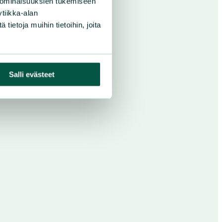
 ominaisuuksien tukemiseen
tiikka-alan
ietoja muihin tietoihin, joita
Salli evästeet