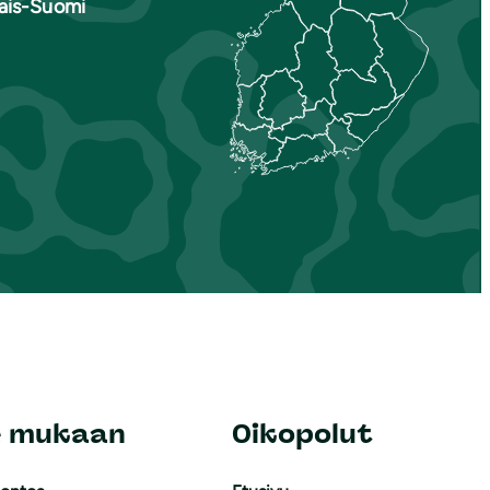
nais-Suomi
e mukaan
Oikopolut