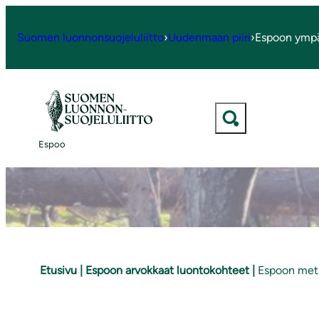
S
i
Suomen luonnonsuojeluliitto
›
Uudenmaan piiri
›
Espoon ympä
i
r
r
y
s
Espoo
i
s
ä
l
t
ö
Etusivu
|
Espoon arvokkaat luontokohteet
|
Espoon met
ö
n