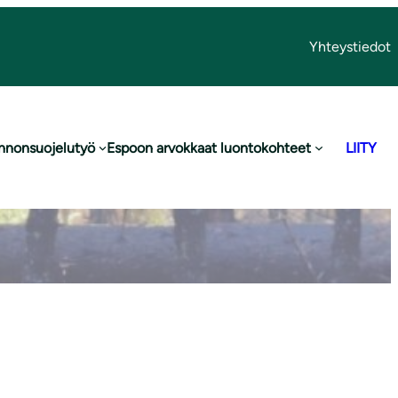
Yhteystiedot
nnonsuojelutyö
Espoon arvokkaat luontokohteet
LIITY