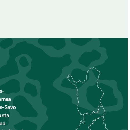
s-
nmaa
is-Savo
unta
aa