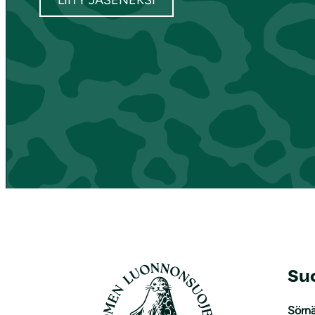
LIITY JÄSENEKSI
Su
Sörnä