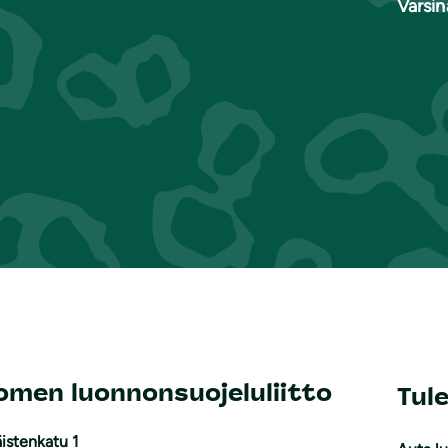
Varsi
omen luonnonsuojeluliitto
Tul
istenkatu 1