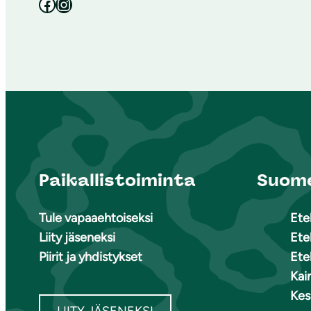
Facebook
Instagram
Paikallistoiminta
Suome
Tule vapaaehtoiseksi
Ete
Liity jäseneksi
Ete
Piirit ja yhdistykset
Ete
Kai
Kes