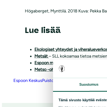
Högaberget, Mynttilä. 2018 Kuva: Pekka B
Lue lisää
Ekologiset yhteydet ja viheralueverk
Metsät
– SLL kokoamaa tietoa metsiem
Espoon monimuotoiset metsät ja suot
Metso -ohjelman luonnontieteelliset v
Espoon KeskusPuisto
Näkinmetsä
Suostumus
Tämä sivusto käyttää eväste