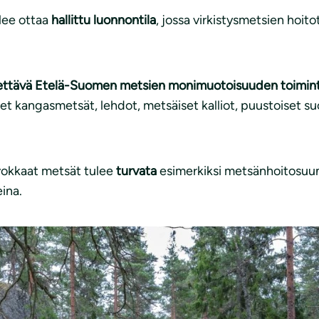
lee ottaa
hallittu luonnontila
, jossa virkistysmetsien hoit
itettävä Etelä-Suomen metsien monimuotoisuuden toimi
et kangasmetsät, lehdot, metsäiset kalliot, puustoiset s
okkaat metsät tulee
turvata
esimerkiksi metsänhoitosuun
ina.