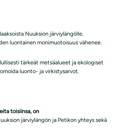
laaksoista Nuuksion järviylängölle.
iiden luontainen monimuotoisuus vähenee.
lullisesti tärkeät metsäalueet ja ekologiset
moida luonto- ja virkistysarvot.
ita toisiinsa, on
uuksion järviylängön ja Petikon yhteys sekä