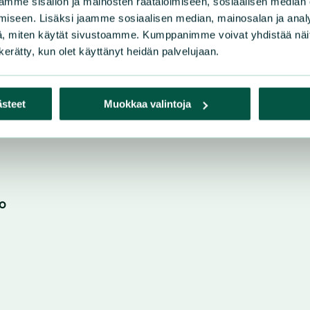
mme sisällön ja mainosten räätälöimiseen, sosiaalisen median
iseen. Lisäksi jaamme sosiaalisen median, mainosalan ja analy
, miten käytät sivustoamme. Kumppanimme voivat yhdistää näitä t
n kerätty, kun olet käyttänyt heidän palvelujaan.
ästeet
Muokkaa valintoja
o