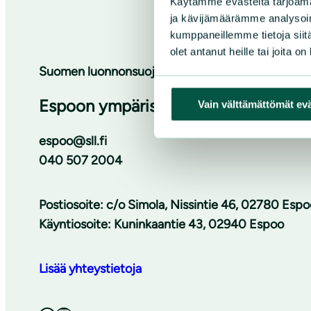
Käytämme evästeitä tarjoama
ja kävijämäärämme analysoim
kumppaneillemme tietoja siitä
olet antanut heille tai joita o
Suomen luonnonsuojeluliiton Uudenmaan piiri
Espoon ympäristöyhdistys ry
Vain välttämättömät ev
espoo@sll.fi
040 507 2004
Postiosoite: c/o Simola, Nissintie 46, 02780 Espo
Käyntiosoite: Kuninkaantie 43, 02940 Espoo
Lisää yhteystietoja