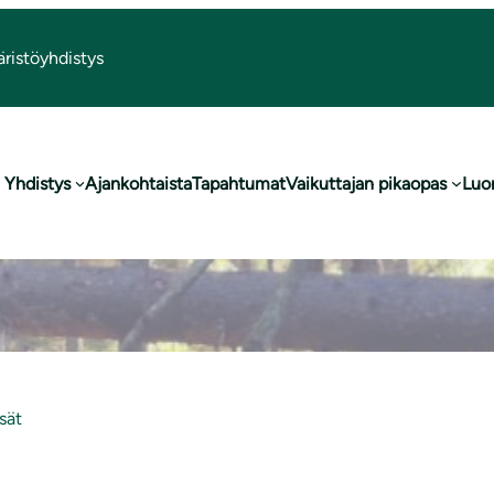
ristöyhdistys
Espoon metsät
Yhdistys
Ajankohtaista
Tapahtumat
Vaikuttajan pikaopas
Luo
sät