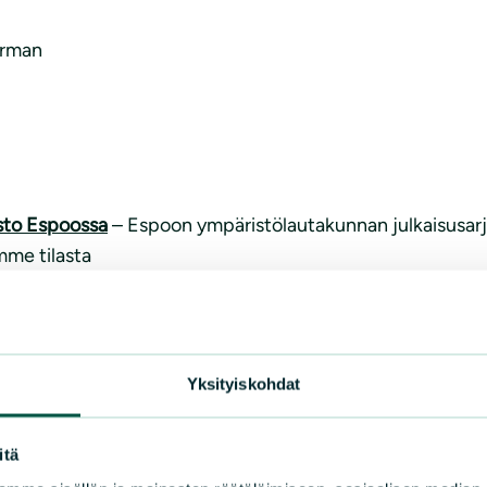
arman
osto Espoossa
– Espoon ympäristölautakunnan julkaisusar
me tilasta
– Espoon kaupungin ylläpitämä sivut
alintaperusteet
Yksityiskohdat
itä