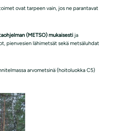
otoimet ovat tarpeen vain, jos ne parantavat
ntaohjelman (METSO) mukaisesti
ja
uot, pienvesien lähimetsät sekä metsäluhdat
nitelmassa arvometsinä (hoitoluokka C5)