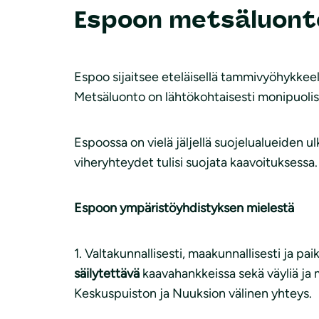
Espoon metsäluont
Espoo sijaitsee eteläisellä tammivyöhykkeell
Metsäluonto on lähtökohtaisesti monipuolis
Espoossa on vielä jäljellä suojelualueiden ul
viheryhteydet tulisi suojata kaavoituksessa
Espoon ympäristöyhdistyksen mielestä
1. Valtakunnallisesti, maakunnallisesti ja paik
säilytettävä
kaavahankkeissa sekä väyliä ja 
Keskuspuiston ja Nuuksion välinen yhteys.