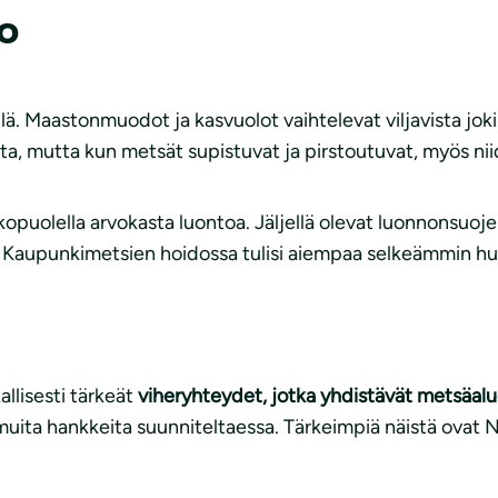
o
ä. Maastonmuodot ja kasvuolot vaihtelevat viljavista joki
ta, mutta kun metsät supistuvat ja pirstoutuvat, myös n
kopuolella arvokasta luontoa. Jäljellä olevat luonnonsuoje
. Kaupunkimetsien hoidossa tulisi aiempaa selkeämmin huo
allisesti tärkeät
viheryhteydet, jotka yhdistävät metsäalue
muita hankkeita suunniteltaessa. Tärkeimpiä näistä ovat N