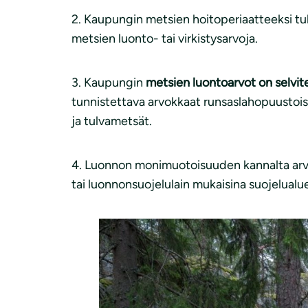
2. Kaupungin metsien hoitoperiaatteeksi tu
metsien luonto- tai virkistysarvoja.
3. Kaupungin
metsien luontoarvot on selv
tunnistettava arvokkaat runsaslahopuustois
ja tulvametsät.
4. Luonnon monimuotoisuuden kannalta arv
tai luonnonsuojelulain mukaisina suojelualue