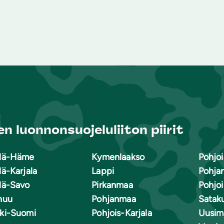
n luonnonsuojeluliiton piirit
lä-Häme
Kymenlaakso
Pohjoi
lä-Karjala
Lappi
Pohja
lä-Savo
Pirkanmaa
Pohjo
nuu
Pohjanmaa
Satak
ki-Suomi
Pohjois-Karjala
Uusim